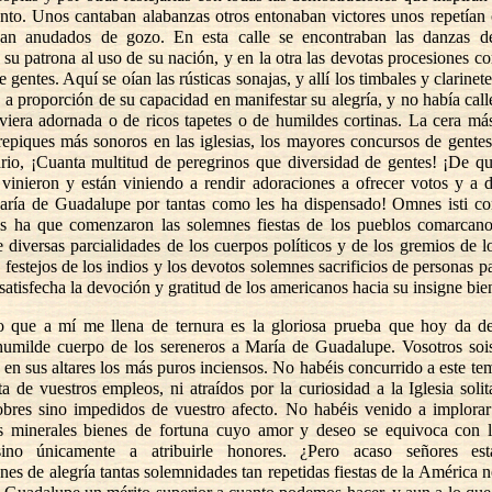
nto. Unos cantaban alabanzas otros entonaban victores unos repetían 
aban anudados de gozo. En esta calle se encontraban las danzas de
 su patrona al uso de su nación, y en la otra las devotas procesiones 
e gentes. Aquí se oían las rústicas sonajas, y allí los timbales y clarine
 a proporción de su capacidad en manifestar su alegría, y no había cal
viera adornada o de ricos tapetes o de humildes cortinas. La cera más
s repiques más sonoros en las iglesias, los mayores concursos de gentes
ario, ¡Cuanta multitud de peregrinos que diversidad de gentes! ¡De qu
vinieron y están viniendo a rendir adoraciones a ofrecer votos y a 
aría de Guadalupe por tantas como les ha dispensado! Omnes isti co
 ha que comenzaron las solemnes fiestas de los pueblos comarcano
 diversas parcialidades de los cuerpos políticos y de los gremios de l
s festejos de los indios y los devotos solemnes sacrificios de personas pa
satisfecha la devoción y gratitud de los americanos hacia su insigne bi
o que a mí me llena de ternura es la gloriosa prueba que hoy da d
 humilde cuerpo de los sereneros a María de Guadalupe. Vosotros sois
 en sus altares los más puros inciensos. No habéis concurrido a este t
a de vuestros empleos, ni atraídos por la curiosidad a la Iglesia soli
bres sino impedidos de vuestro afecto. No habéis venido a implora
s minerales bienes de fortuna cuyo amor y deseo se equivoca con 
ino únicamente a atribuirle honores. ¿Pero acaso señores est
nes de alegría tantas solemnidades tan repetidas fiestas de la América 