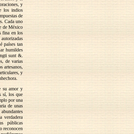
oraciones, y
 los indios
compuestas de
tes. Cada uno
le de México
 fina en los
 autorizadas
é países tan
dar humildes
ngti sunt &.
s, de varias
os artesanos,
rticulares, y
enhechora.
e su amor y
 sí, los que
emplo por una
taria de unas
r abundantes
la verdadera
as públicas
no reconocen