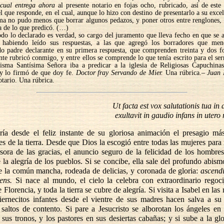
 cual entrega ahora
al presente notario en fojas ocho, rubricado, así de este
 que responde, en el cual, aunque lo hizo con destino de presentarlo a su exce
ima no pudo menos que borrar algunos pedazos, y poner otros entre renglones,
a de lo que predicó. (…)
do lo declarado es verdad, so cargo del juramento que lleva fecho en que se 
a, habiendo leído sus respuestas, a las que agregó los borradores que men
do padre declarante en su primera respuesta, que comprenden treinta y dos fo
te rubricó conmigo, y entre ellos se comprende lo que tenía escrito para el s
isma Santísima Señora iba a predicar a la iglesia de Religiosas Capuchinas
 y lo firmó de que doy fe.
Doctor fray Servando de Mier.
Una rúbrica.–
Juan
tario. Una rúbrica.
Ut facta est vox salutationis tua in
exultavit in gaudio infans in utero
ía desde el feliz instante de su gloriosa animación el presagio más
es de la tierra. Desde que Dios la escogió entre todas las mujeres para
rsora de las gracias, el anuncio seguro de la felicidad de los hombres
 la alegría de los pueblos. Si se concibe, ella sale del profundo abis
de la común mancha, rodeada de delicias, y coronada de gloria:
ascendi
ens.
Si nace al mundo, el cielo la celebra con extraordinario regoc
Florencia, y toda la tierra se cubre de alegría. Si visita a Isabel en la
tiernecitos infantes desde el vientre de sus madres hacen salva a su
 saltos de contento. Si pare a Jesucristo se alborotan los ángeles en e
sus tronos, y los pastores en sus desiertas cabañas; y si sube a la glo