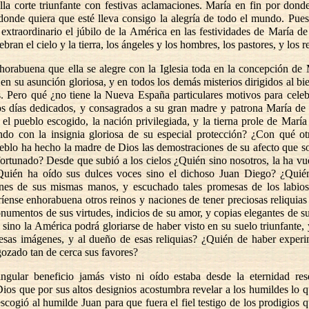
ella corte triunfante con festivas aclamaciones. María en fin por dond
donde quiera que esté lleva consigo la alegría de todo el mundo. Pu
 extraordinario el júbilo de la América en las festividades de María d
lebran el cielo y la tierra, los ángeles y los hombres, los pastores, y los 
horabuena que ella se alegre con la Iglesia toda en la concepción de 
 en su asunción gloriosa, y en todos los demás misterios dirigidos al b
. Pero qué ¿no tiene la Nueva España particulares motivos para cele
os días dedicados, y consagrados a su gran madre y patrona María d
 el pueblo escogido, la nación privilegiada, y la tierna prole de María
do con la insignia gloriosa de su especial protección? ¿Con qué ot
eblo ha hecho la madre de Dios las demostraciones de su afecto que so
fortunado? Desde que subió a los cielos ¿Quién sino nosotros, la ha vue
¿Quién ha oído sus dulces voces sino el dichoso Juan Diego? ¿Quié
ones de sus mismas manos, y escuchado tales promesas de los labio
íense enhorabuena otros reinos y naciones de tener preciosas reliquias
numentos de sus virtudes, indicios de su amor, y copias elegantes de s
sino la América podrá gloriarse de haber visto en su suelo triunfante, 
 esas imágenes, y al dueño de esas reliquias? ¿Quién de haber exper
gozado tan de cerca sus favores?
ingular beneficio jamás visto ni oído estaba desde la eternidad re
ios que por sus altos designios acostumbra revelar a los humildes lo q
escogió al humilde Juan para que fuera el fiel testigo de los prodigios