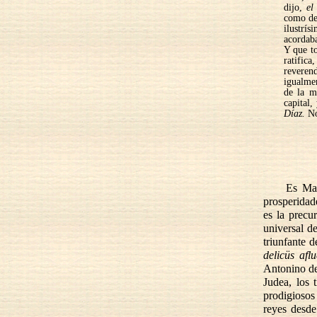
dijo,
el
como del
ilustrís
acordab
Y que to
ratific
reveren
igualmen
de la m
capital,
Díaz.
No
Es Mar
prosperidad
es la precu
universal de
triunfante 
delicüs aflu
Antonino de 
Judea, los 
prodigiosos
reyes desde 