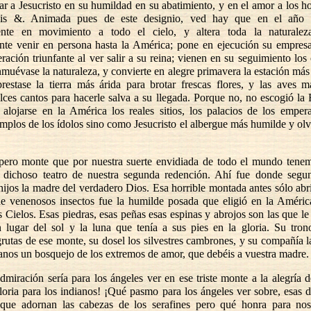
tar a Jesucristo en su humildad en su abatimiento, y en el amor a los 
is &. Animada pues de este designio, ved hay que en el año 
ente en movimiento a todo el cielo, y altera toda la naturale
te venir en persona hasta la América; pone en ejecución su empresa
ración triunfante al ver salir a su reina; vienen en su seguimiento los
muévase la naturaleza, y convierte en alegre primavera la estación más
prestase la tierra más árida para brotar frescas flores, y las aves má
lces cantos para hacerle salva a su llegada. Porque no, no escogió la 
 alojarse en la América los reales sitios, los palacios de los emper
emplos de los ídolos sino como Jesucristo el albergue más humilde y olv
pero monte que por nuestra suerte envidiada de todo el mundo tene
l dichoso teatro de nuestra segunda redención. Ahí fue donde seg
hijos la madre del verdadero Dios. Esa horrible montada antes sólo abri
e venenosos insectos fue la humilde posada que eligió en la Améric
 Cielos. Esas piedras, esas peñas esas espinas y abrojos son las que le
 lugar del sol y la luna que tenía a sus pies en la gloria. Su tron
rutas de ese monte, su dosel los silvestres cambrones, y su compañía l
anos un bosquejo de los extremos de amor, que debéis a vuestra madre.
dmiración sería para los ángeles ver en ese triste monte a la alegría d
loria para los indianos! ¡Qué pasmo para los ángeles ver sobre, esas d
 que adornan las cabezas de los serafines pero qué honra para no