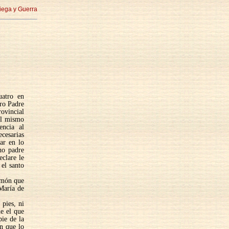
iega y Guerra
uatro en
tro Padre
ovincial
el mismo
encia al
ecesarias
ar en lo
ho padre
clare le
 el santo
ermón que
 María de
 pies, ni
e el que
pie de la
en que lo