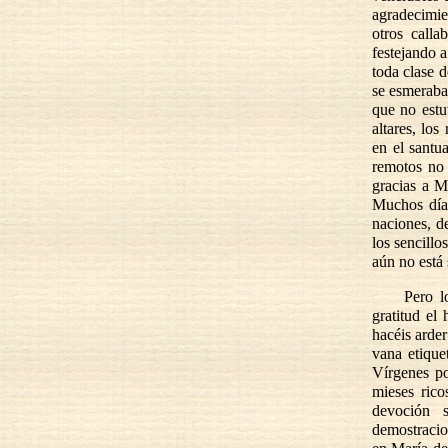
agradecimie
otros call
festejando a
toda clase d
se esmeraba
que no estu
altares, lo
en el santu
remotos no 
gracias a M
Muchos días
naciones, de
los sencillo
aún no está 
Pero l
gratitud el
hacéis arder
vana etiquet
Vírgenes po
mieses rico
devoción s
demostracio