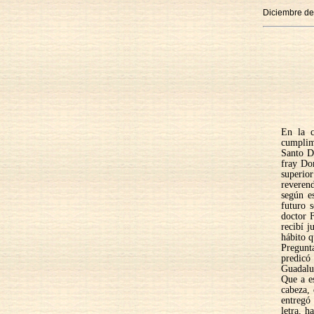
Diciembre d
En la c
cumplimi
Santo D
fray Do
superio
reverend
según e
futuro 
doctor 
recibí j
hábito q
Pregunta
predicó 
Guadalu
Que a es
cabeza,
entregó 
letra, h