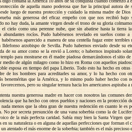
 digo contaba la América 10 años de su conquista cuando comenzó á 
 protección de aquella mano poderosa que fue la principal autora de 
esde luego de nuestra protección y cuidado la misma madre de Dios 
rueba más generosa del eficaz empeño con que nos recibió bajo 
o no hay duda, la amante virgen desde el trono de su gloria colmarno
 el cielo como una perenne nube, que sin abatirse hasta la tierra la
n abundantes rocíos. Pudo habérsenos revelado en sueños como a 
 habérsenos aparecido a manera de una centella fugaz entre terribles 
Ildefonso arzobispo de Sevilla. Pudo habernos enviado desde su e
da de su amor como se la envió a Loreto; o habernos inspirado sola
 templo para mostrarse en él madre piadosa demarcándonos el sitio de
r medio de algún milagro como lo hizo en Roma con aquellos piadoso
oble esposa en tiempo del papa Liberio. Todo esto ha hecho en otras 
e de los hombres para acreditarles su amor, y lo ha hecho con ot
ás beneméritas que la América, y lo mismo pudo haber hecho con no
 favorecernos, pero su singular ternura hacia los americanos aspiraba 
tenta nuestra generosa madre en hacer con nosotros las comunes de
olencia que ha hecho con otros pueblos y naciones en la protección d
r nada menos que la obra gran de nuestra redención en cuanto le es p
ra. No por secreta presunción de una vana soberbia como la de Lucifer
roico de la más perfecta caridad. Sabía muy bien la Santa Virgen que 
s en su naturaleza o en alguna de aquellas perfecciones que forman el c
 un atentado el más enorme de la soberbia; también es el más precioso 