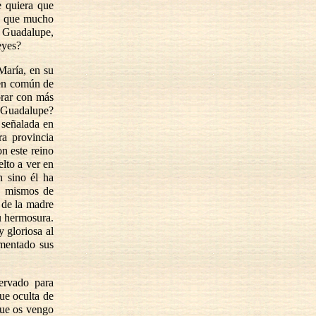
e quiera que
es que mucho
e Guadalupe,
reyes?
María, en su
ien común de
brar con más
e Guadalupe?
 señalada en
ra provincia
n este reino
lto a ver en
n sino él ha
s mismos de
 de la madre
u hermosura.
y gloriosa al
imentado sus
servado para
ue oculta de
 que os vengo