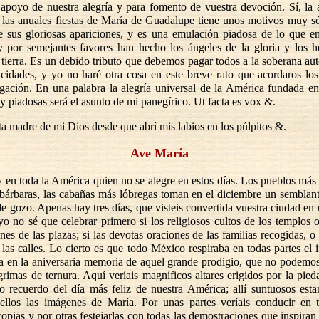
n apoyo de nuestra alegría y para fomento de vuestra devoción. Sí, la a
las anuales fiestas de María de Guadalupe tiene unos motivos muy só
e sus gloriosas apariciones, y es una emulación piadosa de lo que e
y por semejantes favores han hecho los ángeles de la gloria y los
 tierra. Es un debido tributo que debemos pagar todos a la soberana au
licidades, y yo no haré otra cosa en este breve rato que acordaros lo
igación. En una palabra la alegría universal de la América fundada en
y piadosas será el asunto de mi panegírico. Ut facta es vox &.
a madre de mi Dios desde que abrí mis labios en los púlpitos &.
Ave María
 en toda la América quien no se alegre en estos días. Los pueblos más 
bárbaras, las cabañas más lóbregas toman en el diciembre un semblant
de gozo. Apenas hay tres días, que visteis convertida vuestra ciudad en 
o no sé que celebrar primero si los religiosos cultos de los templos o
es de las plazas; si las devotas oraciones de las familias recogidas, o
las calles. Lo cierto es que todo México respiraba en todas partes el 
a en la aniversaria memoria de aquel grande prodigio, que no podemos
grimas de ternura. Aquí veríais magníficos altares erigidos por la pie
co recuerdo del día más feliz de nuestra América; allí suntuosos esta
ellos las imágenes de María. Por unas partes veríais conducir en t
opias y por otras festejarlas con todas las demostraciones que inspiran