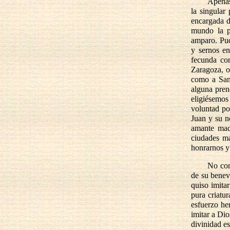
Apenas
la singular
encargada d
mundo la p
amparo. Pud
y sernos en
fecunda co
Zaragoza, o
como a San 
alguna pren
eligiésemos
voluntad po
Juan y su n
amante madr
ciudades m
honrarnos y
No con
de su benev
quiso imita
pura criatu
esfuerzo he
imitar a Dio
divinidad es