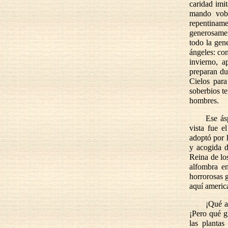
caridad imi
mando vob
repentinam
generosamen
todo la gene
ángeles: con
invierno, a
preparan du
Cielos para
soberbios t
hombres.
Ese ás
vista fue e
adoptó por 
y acogida d
Reina de los
alfombra en
horrorosas g
aquí americ
¡Qué a
¡Pero qué g
las plantas