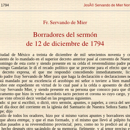
e 1794
JosÃ© Servando de Mier Nor
Fr. Servando de Mier
Borradores del sermón
de 12 de diciembre de 1794
iudad de México a treinta de diciembre de mil setecientos noventa y c
ento de lo mandado en el superior decreto anterior pasé al convento de Nues
omingo de esta corte y siendo presente en su celda el reverendísimo padre pr
mingo Gandarias le di el recado político que se previene para el efecto que 
r decreto expresa, el que me respondió concediendo inmediatamente, lic
o padre fray Servando de Mier para que haga la declaración o declaraciones n
stá mandado por su excelencia el arzobispo mi señor o tuviere a bien mand
sobre este expediente en virtud de lo cual pasé a la celda o aposento de dic
Fray Servando Mier, y siendo presente en su persona que conozco para que de
uramento que hizo in verbo sacerdotis tacto pectore et corona so cuyo cargo, y
ue viste ofreció decir verdad en las preguntas siguientes.
do: si por sí escribió, o dictó, otro sermón, apuntes, o papeles, a cerca del s
el día doce del corriente en la iglesia del Santuario de Nuestra Señora Santa
pe; dijo
tilo de todos los oradores, hizo por sí mismo varios apuntes y borradores sin
 que ahora
entrega,
y que el mas formado, y el mismo que llevó al púlpito fu
días pasados a su reverendísimo provincial; pero, como no lo predicó así al 
a hecho después otro sacándolo de su memoria, fielmente, y al tenor preciso 