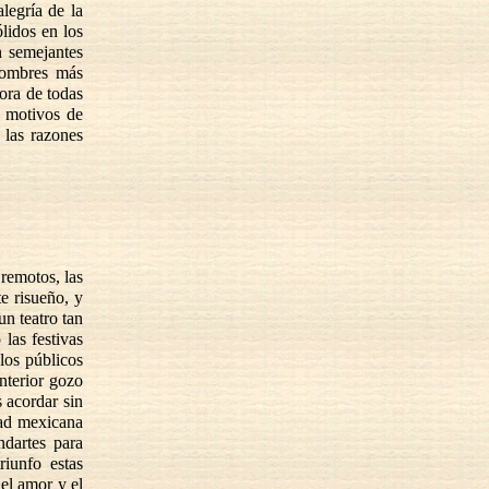
legría de la
lidos en los
n semejantes
 hombres más
tora de todas
s motivos de
 las razones
remotos, las
e risueño, y
un teatro tan
 las festivas
 los públicos
interior gozo
 acordar sin
dad mexicana
ndartes para
riunfo estas
 el amor y el