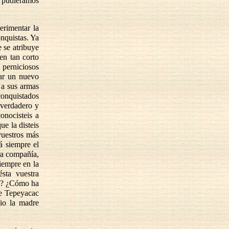
e pudiéramos
rimentar la
nquistas. Ya
 se atribuye
en tan corto
 perniciosos
ar un nuevo
 a sus armas
conquistados
 verdadero y
onocisteis a
ue la disteis
 vuestros más
á siempre el
tra compañía,
siempre en la
sta vuestra
no? ¿Cómo ha
de Tepeyacac
cio la madre