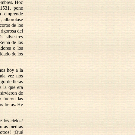
hombres. Hoc
1531, pone
za emprende
; alborotase
 coros de los
 rigorosa del
s silvestres
Reina de los
adores o los
idado de los
mos hoy a la
unda vez nos
go de fieras
a la que era
 sirvieron de
o fueron las
as fieras. He
e los cielos!
uras piedras
sotros! ¡Qué