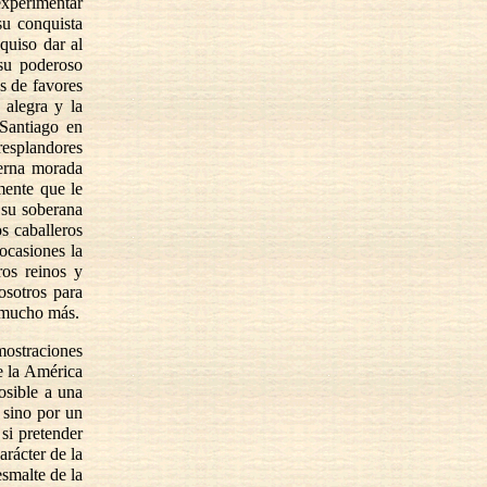
experimentar
su conquista
quiso dar al
su poderoso
s de favores
 alegra y la
Santiago en
resplandores
terna morada
mente que le
 su soberana
s caballeros
ocasiones la
ros reinos y
sotros para
a mucho más.
mostraciones
e la América
osible a una
 sino por un
si pretender
arácter de la
esmalte de la