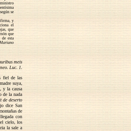
 ministro
lentísima
 según se
afirma, y
ciona el
jas, que
ermón que
 de esta
 Mariano
 auribus meis
 meo. Luc. 1.
 fiel de las
 madre suya,
, y la causa
mo de la nada
t de deserto
ijo dice San
s montañas de
 llegada con
l cielo, los
ria la sale a