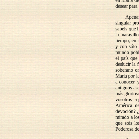
en María de
desear para 
Apenas
singular pr
sabéis que 
la maravill
tiempo, en 
y con sólo
mundo pobla
el país que
deslucir la
soberano or
María por la
a conocer, y
antiguos as
más glorioso
vosotros la 
América de
devoción? ¿
mirado a lo
que sois lo
Poderosa de