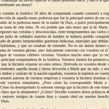
 Guadalupe un mérito superior a cuanto podemos hacer, y aun a lo qu
retribuirle sus dones?
 contaba la América 10 años de conquistada cuando comenzó a expe
otección de aquella mano poderosa que fue la principal autora de sus co
hablo de la poderosa mano de la madre de Dios, a quien principalmente
osa toma de este reino. Ni era posible que otra mano que la de María 
regiones tan extrañas y desconocidas, entre temperamentos tan varios y
 un puño de soldados muertos de hambre se hubiera podido conquist
do de gentes innumerables guerreras belicosas, marciales que debían
 habitaban, y que no cesaban de extender. No es mi ánimo ilustres 
 fama de vuestras glorias, sino únicamente convenir con vosotros en el
igen de vuestras célebres victorias. Vosotros mucho antes que yo rec
 principal conquistadora de la América. Vosotros fuisteis los primeros q
 que la hicisteis respetar en estos reinos. Derivada en vosotros desde
cendientes aquella innata y tierna devoción a María que ha sido, y ser
 timbre y carácter de la nación española, vosotros la trajisteis en vues
jurasteis patrona de vuestras empresas y vosotros la hicisteis dominar 
sde vuestros estandartes. ¿Pero cómo ha correspondido María a é
Cómo ha desempeñado la solemne entrega que la hicisteis de este rei
s hijos que la adoptasteis? ¿Cómo? Decidlo vosotros duros peñascos 
s mejores testigos de cuanto hizo y cuanto obró en nuestro benefi
 Dios.