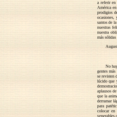
a referir e
América en 
prodigios d
ocasiones, 
santos de la
nuestras fe
nuestra obl
más sólidas 
August
No hay
gentes más 
se revisten 
lúcido que y
demostracion
aplausos de 
que la anim
derramar lá
para patéti
colocar en 
venerables c