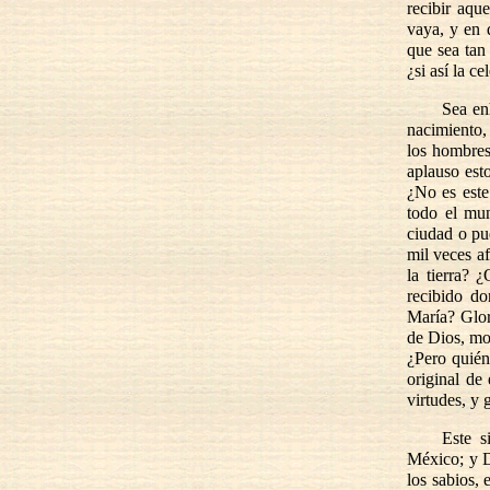
recibir aqu
vaya, y en 
que sea tan
¿si así la ce
Sea en
nacimiento,
los hombres
aplauso est
¿No es este
todo el mun
ciudad o pu
mil veces a
la tierra? 
recibido d
María? Glor
de Dios, mo
¿Pero quién 
original de
virtudes, y 
Este s
México; y D
los sabios, 