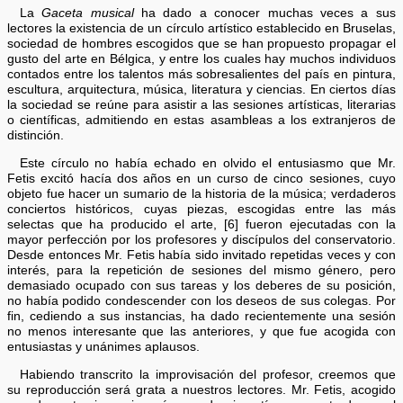
La
Gaceta musical
ha dado a conocer muchas veces a sus
lectores la existencia de un círculo artístico establecido en Bruselas,
sociedad de hombres escogidos que se han propuesto propagar el
gusto del arte en Bélgica, y entre los cuales hay muchos individuos
contados entre los talentos más sobresalientes del país en pintura,
escultura, arquitectura, música, literatura y ciencias. En ciertos días
la sociedad se reúne para asistir a las sesiones artísticas, literarias
o científicas, admitiendo en estas asambleas a los extranjeros de
distinción.
Este círculo no había echado en olvido el entusiasmo que Mr.
Fetis excitó hacía dos años en un curso de cinco sesiones, cuyo
objeto fue hacer un sumario de la historia de la música; verdaderos
conciertos históricos, cuyas piezas, escogidas entre las más
selectas que ha producido el arte, [6] fueron ejecutadas con la
mayor perfección por los profesores y discípulos del conservatorio.
Desde entonces Mr. Fetis había sido invitado repetidas veces y con
interés, para la repetición de sesiones del mismo género, pero
demasiado ocupado con sus tareas y los deberes de su posición,
no había podido condescender con los deseos de sus colegas. Por
fin, cediendo a sus instancias, ha dado recientemente una sesión
no menos interesante que las anteriores, y que fue acogida con
entusiastas y unánimes aplausos.
Habiendo transcrito la improvisación del profesor, creemos que
su reproducción será grata a nuestros lectores. Mr. Fetis, acogido