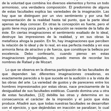
de la voluntad que combina los diversos elementos y forma un todo
armonioso, una verdadera composición. El predominio de alguna
de estas facultades explica las variedades de la imaginación. Las
hay que se distinguen por un vivo sentimiento y por una fiel
representación de la realidad hasta tal punto, que la parte ideal
apenas se deja conocer. En otras la concepción es fuerte, pero el
gusto tiene muy poca parte, y la ejecución se resiente de la falta de
éste. En ciertas imaginaciones el sentimiento exaltado de lo ideal,
destruye las impresiones de la realidad, y en sus obras la
metafísica ahoga la pasión. En fin, hay imaginaciones que perciben
la relación de lo ideal y de lo real, en esa perfecta medida y en esa
armonía llena de atractivo y de fuerza, que constituye la belleza por
excelencia. Debo confesarlo, cuando pienso en estas
imaginaciones privilegiadas, no puedo menos de recordar los
nombres de Rafael y de Mozart.
Lo que se observa en la diversa participación de las facultades de
que dependen las diferentes imaginaciones creadoras, es
exactamente parecido a lo que sucede en la audición o a la vista de
las obras del arte. La variedad de gustos y de pareceres entre los
hombres impresionados por estas obras, nace precisamente de la
desigualdad de sus facultades estéticas. Cuando domina una u otra
de estas facultades, [12] debilita las otras y determina en su
consecuencia el carácter de la impresión y el juicio que ésta
produce. Añadiré aun, que todas nuestras facultades se desarrollan
con el ejercicio, y que dejándolas en inacción se paralizan; lo cual