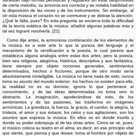
sucedían bajo formas periódicas y regulares sin estar desprovistas
de cierta melodía; su armonía era correcta y se notaba habilidad en
la disposición de las voces y de los instrumentos. Sin embargo, al
oír esta música el corazón no se conmueve y se distrae la atención.
¿Qué le falta, pues? En esta pregunta se encierra toda la dificultad
de la teoría estética de la música: añadiré algunas palabras más y
tal vez lograré resolverla. [21]
Como dije antes, la armoniosa combinación de los elementos de
la música es a este arte lo que la pureza del lenguaje y el
mecanismo de la versificación a la poesía, lo cual parece que
establezca alguna analogía entre estas dos artes; pero la poesía,
bien sea religiosa, alegórica, histórica, descriptiva y aun fantástica,
tiene siempre por objeto nociones generales, sentimientos
determinados, hechos o ficciones; porque de otro modo sería
absolutamente ininteligible. La música no tiene nada de esto; nunca
toma su asunto del mundo exterior; los hechos no existen para ella;
la realidad no es su dominio; ignora lo que pertenece al
conocimiento, y de las ideas determinadas no toma sino lo
abstracto. La imaginación, apoderándose de esto, de los
sentimientos y de las pasiones, las trasforma en imágenes
armónicas. La grandeza, la fuerza, la gracia, el candor, la alegría, la
tristeza, el amor y sus éxtasis, los celos y sus agitaciones, son los
asuntos que expresa la música. En ellos es en donde triunfa y
donde su poder sobrepuja al de las otras artes. Como se ve, pues,
el músico coloca su teatro en el alma, es decir, en ese principio vital
que siente, que piensa y que desea: toma al hombre por objeto de