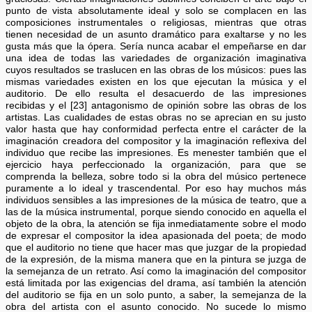
punto de vista absolutamente ideal y solo se complacen en las
composiciones instrumentales o religiosas, mientras que otras
tienen necesidad de un asunto dramático para exaltarse y no les
gusta más que la ópera. Sería nunca acabar el empeñarse en dar
una idea de todas las variedades de organización imaginativa
cuyos resultados se traslucen en las obras de los músicos: pues las
mismas variedades existen en los que ejecutan la música y el
auditorio. De ello resulta el desacuerdo de las impresiones
recibidas y el [23] antagonismo de opinión sobre las obras de los
artistas. Las cualidades de estas obras no se aprecian en su justo
valor hasta que hay conformidad perfecta entre el carácter de la
imaginación creadora del compositor y la imaginación reflexiva del
individuo que recibe las impresiones. Es menester también que el
ejercicio haya perfeccionado la organización, para que se
comprenda la belleza, sobre todo si la obra del músico pertenece
puramente a lo ideal y trascendental. Por eso hay muchos más
individuos sensibles a las impresiones de la música de teatro, que a
las de la música instrumental, porque siendo conocido en aquella el
objeto de la obra, la atención se fija inmediatamente sobre el modo
de expresar el compositor la idea apasionada del poeta; de modo
que el auditorio no tiene que hacer mas que juzgar de la propiedad
de la expresión, de la misma manera que en la pintura se juzga de
la semejanza de un retrato. Así como la imaginación del compositor
está limitada por las exigencias del drama, así también la atención
del auditorio se fija en un solo punto, a saber, la semejanza de la
obra del artista con el asunto conocido. No sucede lo mismo