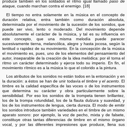
produce también en los soldados el ritmo igual llamado
paso de
ataque,
cuando marchan contra el enemigo. [18]
El tiempo no entra solamente en la música en el concepto de
duración relativa, entra también como duración absoluta,
determinada por el movimiento de la sucesión de los sonidos, que
puede ser vivo, lento o moderado. Del movimiento depende
absolutamente el carácter de la música, y tal es su influencia en
este concepto, que una misma melodía puede parecer
sucesivamente tierna, melancólica, alegre y hasta jocosa, según la
lentitud o rapidez de su movimiento. En la concepción de la música
el movimiento es, pues, uno de los elementos del pensamiento del
autor, inseparable de la creación de la idea melódica: por él toma el
ritmo un carácter determinado y ejerce todo su imperio. En fin, el
movimiento rítmico es a la música lo que el colorido a la pintura.
Los atributos de los sonidos no están todos en la entonación y en
la duración: a éstos se han de unir todavía
el timbre
y
el acento
. El
timbre es la calidad específica de las voces o de los instrumentos
que determina su carácter y obra particularmente sobre la
sensibilidad. Por eso los sonidos de la trompeta tienen brillantez,
los de la trompa rotundidad, los de la flauta dulzura y suavidad, y
los de los instrumentos de lengua, cierta dureza. El modo de emitir
los sonidos introduce también variedades en el timbre de un mismo
aparato sonoro: por ejemplo, la voz de pecho, mixta y de falsete,
constituye otras tantas diferencias de timbre en el mismo órgano
vocal, y por las diferentes impresiones que produce, llena sus