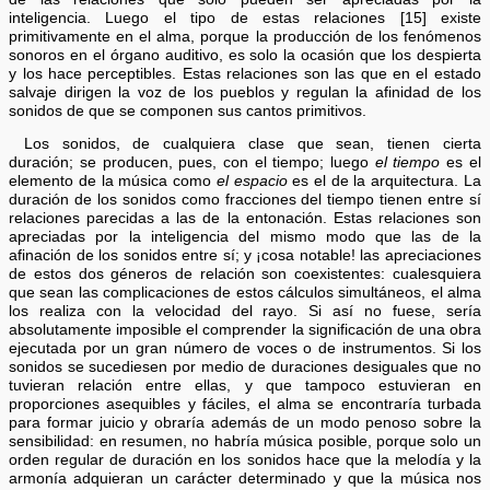
inteligencia. Luego el tipo de estas relaciones [15] existe
primitivamente en el alma, porque la producción de los fenómenos
sonoros en el órgano auditivo, es solo la ocasión que los despierta
y los hace perceptibles. Estas relaciones son las que en el estado
salvaje dirigen la voz de los pueblos y regulan la afinidad de los
sonidos de que se componen sus cantos primitivos.
Los sonidos, de cualquiera clase que sean, tienen cierta
duración; se producen, pues, con el tiempo; luego
el tiempo
es el
elemento de la música como
el espacio
es el de la arquitectura. La
duración de los sonidos como fracciones del tiempo tienen entre sí
relaciones parecidas a las de la entonación. Estas relaciones son
apreciadas por la inteligencia del mismo modo que las de la
afinación de los sonidos entre sí; y ¡cosa notable! las apreciaciones
de estos dos géneros de relación son coexistentes: cualesquiera
que sean las complicaciones de estos cálculos simultáneos, el alma
los realiza con la velocidad del rayo. Si así no fuese, sería
absolutamente imposible el comprender la significación de una obra
ejecutada por un gran número de voces o de instrumentos. Si los
sonidos se sucediesen por medio de duraciones desiguales que no
tuvieran relación entre ellas, y que tampoco estuvieran en
proporciones asequibles y fáciles, el alma se encontraría turbada
para formar juicio y obraría además de un modo penoso sobre la
sensibilidad: en resumen, no habría música posible, porque solo un
orden regular de duración en los sonidos hace que la melodía y la
armonía adquieran un carácter determinado y que la música nos