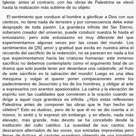
Iglesia: antes al contrario, con las obras de Palestrina se elevó
hasta la realización más sublime de su objeto.
El sentimiento que conduce al hombre a glorificar a Dios con sus
cánticos, no tiene nada de terrestre y por consecuencia debe estar
despojado de toda pasión. La grandeza infinita del Ser Eterno,
soberano creador del universo, puede conducir nuestra fe hasta el
entusiasmo, pero este entusiasmo es muy diferente del que
experimentamos algunas veces por las cosas del mundo. Los
sentimientos de [26] amor y gratitud que excita en nuestra alma el
recuerdo del sacrificio de la redención, no se parecen en nada a los
que experimentamos hacia las criaturas humanas: este inmenso
sacrificio no debemos contemplarlo como el argumento fatal de un
drama que solo puede tener por desenlace una catástrofe; ¡el fruto
de este sacrificio es la salvación del mundo! Luego es una idea
mezquina y vulgar el querer poner comparaciones entre los
padecimientos de Jesucristo y los de los hombres, y obligar al arte
a expresarlos con acentos apasionados. La calma y la elevación de
espíritu son las cualidades que convienen a la oración cuando se
dirige a aquel cuya grandeza es infinita. ¿Hizo estas reflexiones
Palestrina antes de componer las obras que le han hecho tan
célebre? Esto es dudoso, pero de lo que él no se dio cuenta a sí
mismo, lo sintió y lo expresó sin embargo: y en efecto, nada más
elevado, más grande, más devoto se ha concebido desde la
institución del culto católico. La suavidad de sus cantos, los
descansos alternados de las voces, sus entradas imprevistas pero
llenas de dulzura, el carácter grandioso obtenido de una tonalidad