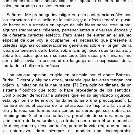
con demostraciones inequívocas de simpatía a su entrada en el
salón, se produjo en estos términos:
Señores: Me propongo investigar en esta conferencia cuáles son
los caracteres de lo bello en la música, y al efecto tendré el gusto
de hacer oír a ustedes en apoyo de mis ideas sobre este punto,
algunos fragmentos célebres, pertenecientes a diversas épocas y
de diferente carácter estético. Pero antes de entrar en el asunto
especial de que voy a ocuparme, es necesario que presente a
ustedes algunas consideraciones generales sobre el origen de la
idea que tenemos de lo bello, sobre la imaginación que la realiza, y
sobre los actos que son su resultado. Sin estos preliminares me
sería difícil evitar la oscuridad de lenguaje en la exposición de la
teoría de lo bello en la música.
Una antigua opinión, erigida en principio por el abate Batteux,
Burke, Diderot y algunos otros, pretende que las artes tengan por
objeto la imitación de la naturaleza. [7] Esta opinión dimana de un
sistema filosófico que todo lo hace procedente de los sentidos.
Confío poder demostrar a ustedes que en su significado riguroso,
esta opinión no tiene otro fundamento sino una preocupación. El
hombre no es el copista de la naturaleza: se inspira a la vista de
ella y le roba sus formas para componer obras que solo debe a su
propio genio. Si el artista no tuviera por objeto de su obra mas que
la imitación de la naturaleza, su trabajo sería para él un manantial
de decepciones y desesperación, porque la vida real que anima a
la naturaleza, dará siempre al modelo una incomparable