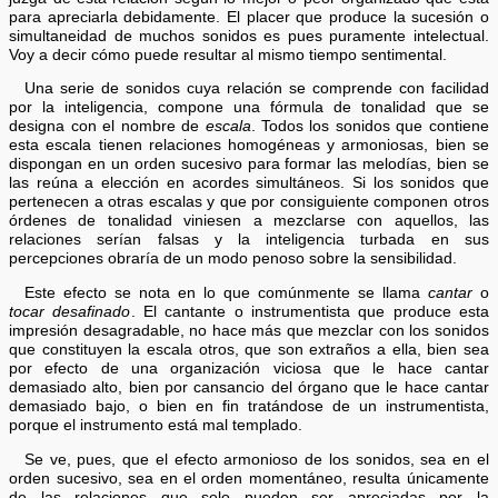
para apreciarla debidamente. El placer que produce la sucesión o
simultaneidad de muchos sonidos es pues puramente intelectual.
Voy a decir cómo puede resultar al mismo tiempo sentimental.
Una serie de sonidos cuya relación se comprende con facilidad
por la inteligencia, compone una fórmula de tonalidad que se
designa con el nombre de
escala
. Todos los sonidos que contiene
esta escala tienen relaciones homogéneas y armoniosas, bien se
dispongan en un orden sucesivo para formar las melodías, bien se
las reúna a elección en acordes simultáneos. Si los sonidos que
pertenecen a otras escalas y que por consiguiente componen otros
órdenes de tonalidad viniesen a mezclarse con aquellos, las
relaciones serían falsas y la inteligencia turbada en sus
percepciones obraría de un modo penoso sobre la sensibilidad.
Este efecto se nota en lo que comúnmente se llama
cantar
o
tocar desafinado
. El cantante o instrumentista que produce esta
impresión desagradable, no hace más que mezclar con los sonidos
que constituyen la escala otros, que son extraños a ella, bien sea
por efecto de una organización viciosa que le hace cantar
demasiado alto, bien por cansancio del órgano que le hace cantar
demasiado bajo, o bien en fin tratándose de un instrumentista,
porque el instrumento está mal templado.
Se ve, pues, que el efecto armonioso de los sonidos, sea en el
orden sucesivo, sea en el orden momentáneo, resulta únicamente
de las relaciones que solo pueden ser apreciadas por la