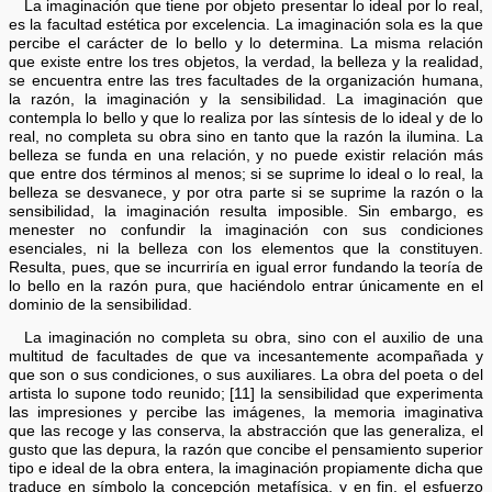
La imaginación que tiene por objeto presentar lo ideal por lo real,
es la facultad estética por excelencia. La imaginación sola es la que
percibe el carácter de lo bello y lo determina. La misma relación
que existe entre los tres objetos, la verdad, la belleza y la realidad,
se encuentra entre las tres facultades de la organización humana,
la razón, la imaginación y la sensibilidad. La imaginación que
contempla lo bello y que lo realiza por las síntesis de lo ideal y de lo
real, no completa su obra sino en tanto que la razón la ilumina. La
belleza se funda en una relación, y no puede existir relación más
que entre dos términos al menos; si se suprime lo ideal o lo real, la
belleza se desvanece, y por otra parte si se suprime la razón o la
sensibilidad, la imaginación resulta imposible. Sin embargo, es
menester no confundir la imaginación con sus condiciones
esenciales, ni la belleza con los elementos que la constituyen.
Resulta, pues, que se incurriría en igual error fundando la teoría de
lo bello en la razón pura, que haciéndolo entrar únicamente en el
dominio de la sensibilidad.
La imaginación no completa su obra, sino con el auxilio de una
multitud de facultades de que va incesantemente acompañada y
que son o sus condiciones, o sus auxiliares. La obra del poeta o del
artista lo supone todo reunido; [11] la sensibilidad que experimenta
las impresiones y percibe las imágenes, la memoria imaginativa
que las recoge y las conserva, la abstracción que las generaliza, el
gusto que las depura, la razón que concibe el pensamiento superior
tipo e ideal de la obra entera, la imaginación propiamente dicha que
traduce en símbolo la concepción metafísica, y en fin, el esfuerzo