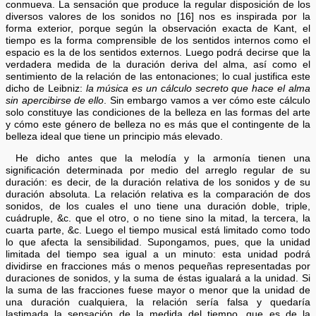
conmueva. La sensación que produce la regular disposición de los
diversos valores de los sonidos no [16] nos es inspirada por la
forma exterior, porque según la observación exacta de Kant, el
tiempo es la forma comprensible de los sentidos internos como el
espacio es la de los sentidos externos. Luego podrá decirse que la
verdadera medida de la duración deriva del alma, así como el
sentimiento de la relación de las entonaciones; lo cual justifica este
dicho de Leibniz:
la música es un cálculo secreto que hace el alma
sin apercibirse de ello
. Sin embargo vamos a ver cómo este cálculo
solo constituye las condiciones de la belleza en las formas del arte
y cómo este género de belleza no es más que el contingente de la
belleza ideal que tiene un principio más elevado.
He dicho antes que la melodía y la armonía tienen una
significación determinada por medio del arreglo regular de su
duración: es decir, de la duración relativa de los sonidos y de su
duración absoluta. La relación relativa es la comparación de dos
sonidos, de los cuales el uno tiene una duración doble, triple,
cuádruple, &c. que el otro, o no tiene sino la mitad, la tercera, la
cuarta parte, &c. Luego el tiempo musical está limitado como todo
lo que afecta la sensibilidad. Supongamos, pues, que la unidad
limitada del tiempo sea igual a un minuto: esta unidad podrá
dividirse en fracciones más o menos pequeñas representadas por
duraciones de sonidos, y la suma de éstas igualará a la unidad. Si
la suma de las fracciones fuese mayor o menor que la unidad de
una duración cualquiera, la relación sería falsa y quedaría
lastimada la sensación de la medida del tiempo, que es de la