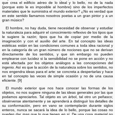
que crea el edificio aéreo de lo ideal y lo bello, no de la nada
(porque esto le es imposible al hombre) sino de los imperfectos
materiales que le suministra el mundo exterior? ¿No es verdad que
en este sentido llamamos nosotros poetas a un gran pintor y a un
gran músico?
El hombre, no hay duda, tiene necesidad de observar y estudiar
la naturaleza para adquirir el conocimiento reflexivo de los tipos que
le sugiere la razón; tipos que ha de copiar por medio de la
imaginación y con el auxilio del arte. En tal concepto las ideas
estéticas están en las condiciones comunes a toda idea racional y
en la categoría de un gran número de nociones que no se derivan
directamente de los sentidos, y que sin embargo no pueden
emplearse con lucidez si la sensibilidad no se pone en acción y no
está afectada por los objetos análogos a las concepciones del
ingenio. Así es que la acción de la naturaleza sobre los sentidos, no
nos engendra ideas para el arte: se concreta a despertarlas y hace
en tal concepto las veces de simple ocasión y no de una causa
eficiente. [9]
El mundo exterior que nos hace conocer las formas de los
objetos, no nos sugiere ninguna de las ideas generales por las que
podamos apreciarlos. Tal objeto es un árbol, tal otro un peñasco;
obsérvense atentamente y se aprenderá a distinguir los detalles de
su conformación, pero en vano se contemplarán durante siglos
enteros, nunca se sacará la idea de lo bello, porque las cosas no
pueden dar mas que lo que tienen en sí. De una cosa material no