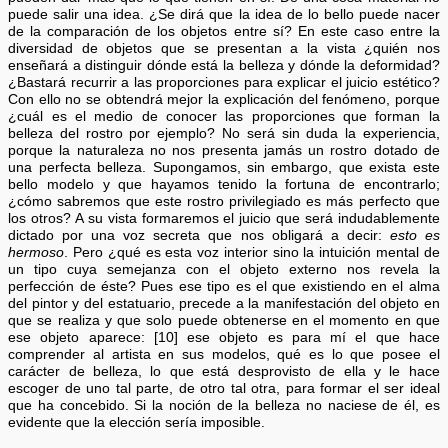
puede salir una idea. ¿Se dirá que la idea de lo bello puede nacer
de la comparación de los objetos entre sí? En este caso entre la
diversidad de objetos que se presentan a la vista ¿quién nos
enseñará a distinguir dónde está la belleza y dónde la deformidad?
¿Bastará recurrir a las proporciones para explicar el juicio estético?
Con ello no se obtendrá mejor la explicación del fenómeno, porque
¿cuál es el medio de conocer las proporciones que forman la
belleza del rostro por ejemplo? No será sin duda la experiencia,
porque la naturaleza no nos presenta jamás un rostro dotado de
una perfecta belleza. Supongamos, sin embargo, que exista este
bello modelo y que hayamos tenido la fortuna de encontrarlo;
¿cómo sabremos que este rostro privilegiado es más perfecto que
los otros? A su vista formaremos el juicio que será indudablemente
dictado por una voz secreta que nos obligará a decir:
esto es
hermoso
. Pero ¿qué es esta voz interior sino la intuición mental de
un tipo cuya semejanza con el objeto externo nos revela la
perfección de éste? Pues ese tipo es el que existiendo en el alma
del pintor y del estatuario, precede a la manifestación del objeto en
que se realiza y que solo puede obtenerse en el momento en que
ese objeto aparece: [10] ese objeto es para mí el que hace
comprender al artista en sus modelos, qué es lo que posee el
carácter de belleza, lo que está desprovisto de ella y le hace
escoger de uno tal parte, de otro tal otra, para formar el ser ideal
que ha concebido. Si la noción de la belleza no naciese de él, es
evidente que la elección sería imposible.