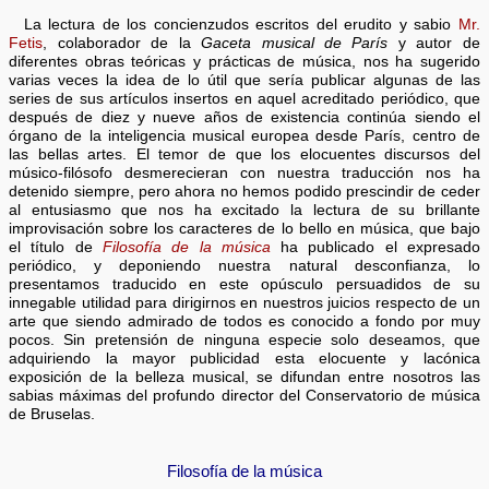
La lectura de los concienzudos escritos del erudito y sabio
Mr.
Fetis
, colaborador de la
Gaceta musical de París
y autor de
diferentes obras teóricas y prácticas de música, nos ha sugerido
varias veces la idea de lo útil que sería publicar algunas de las
series de sus artículos insertos en aquel acreditado periódico, que
después de diez y nueve años de existencia continúa siendo el
órgano de la inteligencia musical europea desde París, centro de
las bellas artes. El temor de que los elocuentes discursos del
músico-filósofo desmerecieran con nuestra traducción nos ha
detenido siempre, pero ahora no hemos podido prescindir de ceder
al entusiasmo que nos ha excitado la lectura de su brillante
improvisación sobre los caracteres de lo bello en música, que bajo
el título de
Filosofía de la música
ha publicado el expresado
periódico, y deponiendo nuestra natural desconfianza, lo
presentamos traducido en este opúsculo persuadidos de su
innegable utilidad para dirigirnos en nuestros juicios respecto de un
arte que siendo admirado de todos es conocido a fondo por muy
pocos. Sin pretensión de ninguna especie solo deseamos, que
adquiriendo la mayor publicidad esta elocuente y lacónica
exposición de la belleza musical, se difundan entre nosotros las
sabias máximas del profundo director del Conservatorio de música
de Bruselas.
Filosofía de la música