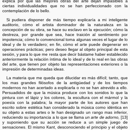
explica por qué las mejores obras del arte dejan impasibles a
ciertas individualidades que no se han perfeccionado con la
contemplación de lo bello.
Si pudiera disponer de más tiempo explicaría a mi inteligente
auditorio, cómo el artista dominador de la naturaleza en la
concepción de su obra, se hace su esclavo en la ejecución; cómo la
destreza, por grande que sea, hace traición al sentimiento por
impotencia; cómo lo convencional toma algunas veces el lugar de lo
ideal y de lo verdadero; en fin, cómo el arte puede degenerar en
operaciones prácticas; pero deseo llegar al objeto principal de esta
sesión, y para lo que me resta que decir bástame haber establecido
anteriormente la relación íntima de lo ideal y de lo real en las obras
del arte, que tienen por objeto las representaciones exteriores o la
impresión de determinadas ideas.
La materia que me queda que dilucidar es más difícil; tanto, que
los mas grandes filósofos de la antigüedad y de los tiempos
modernos no han acertado a explicarla o no se han atrevido a ello.
Persuadidos de que la música produce con los sonidos lo que la
pintura con el lápiz y los colores, la escultura con el mármol y la
poesía con la palabra; la mayor parte de los autores que han
escrito sobre estética han considerado la música como idéntica en
su objeto a estas artes o le han designado un rango mas inferior,
reduciendo su importancia a lo que se llama
un arte de adorno,
[13]
y suponiendo que su acción se reduce a un simple juego de
sensaciones. El mismo Kant, desconociendo el principio y el objeto