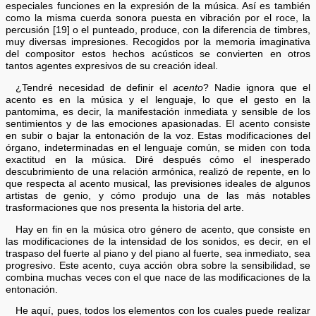
especiales funciones en la expresión de la música. Así es también
como la misma cuerda sonora puesta en vibración por el roce, la
percusión [19] o el punteado, produce, con la diferencia de timbres,
muy diversas impresiones. Recogidos por la memoria imaginativa
del compositor estos hechos acústicos se convierten en otros
tantos agentes expresivos de su creación ideal.
¿Tendré necesidad de definir el
acento
? Nadie ignora que el
acento es en la música y el lenguaje, lo que el gesto en la
pantomima, es decir, la manifestación inmediata y sensible de los
sentimientos y de las emociones apasionadas. El acento consiste
en subir o bajar la entonación de la voz. Estas modificaciones del
órgano, indeterminadas en el lenguaje común, se miden con toda
exactitud en la música. Diré después cómo el inesperado
descubrimiento de una relación armónica, realizó de repente, en lo
que respecta al acento musical, las previsiones ideales de algunos
artistas de genio, y cómo produjo una de las más notables
trasformaciones que nos presenta la historia del arte.
Hay en fin en la música otro género de acento, que consiste en
las modificaciones de la intensidad de los sonidos, es decir, en el
traspaso del fuerte al piano y del piano al fuerte, sea inmediato, sea
progresivo. Este acento, cuya acción obra sobre la sensibilidad, se
combina muchas veces con el que nace de las modificaciones de la
entonación.
He aquí, pues, todos los elementos con los cuales puede realizar