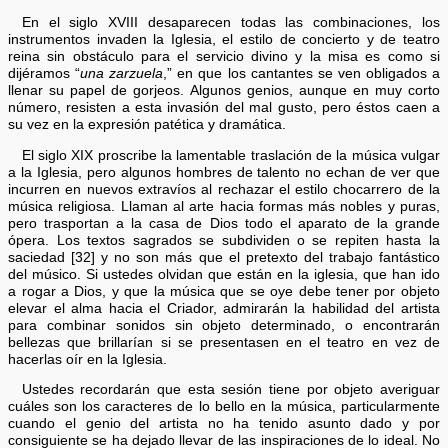
En el siglo XVIII desaparecen todas las combinaciones, los
instrumentos invaden la Iglesia, el estilo de concierto y de teatro
reina sin obstáculo para el servicio divino y la misa es como si
dijéramos “
una zarzuela
,” en que los cantantes se ven obligados a
llenar su papel de gorjeos. Algunos genios, aunque en muy corto
número, resisten a esta invasión del mal gusto, pero éstos caen a
su vez en la expresión patética y dramática.
El siglo XIX proscribe la lamentable traslación de la música vulgar
a la Iglesia, pero algunos hombres de talento no echan de ver que
incurren en nuevos extravíos al rechazar el estilo chocarrero de la
música religiosa. Llaman al arte hacia formas más nobles y puras,
pero trasportan a la casa de Dios todo el aparato de la grande
ópera. Los textos sagrados se subdividen o se repiten hasta la
saciedad [32] y no son más que el pretexto del trabajo fantástico
del músico. Si ustedes olvidan que están en la iglesia, que han ido
a rogar a Dios, y que la música que se oye debe tener por objeto
elevar el alma hacia el Criador, admirarán la habilidad del artista
para combinar sonidos sin objeto determinado, o encontrarán
bellezas que brillarían si se presentasen en el teatro en vez de
hacerlas oír en la Iglesia.
Ustedes recordarán que esta sesión tiene por objeto averiguar
cuáles son los caracteres de lo bello en la música, particularmente
cuando el genio del artista no ha tenido asunto dado y por
consiguiente se ha dejado llevar de las inspiraciones de lo ideal. No