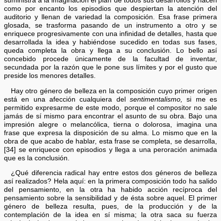
suministra a la imaginación el plan de todos sus desarrollos y nacen
como por encanto los episodios que despiertan la atención del
auditorio y llenan de variedad la composición. Esa frase primera
glosada, se trasforma pasando de un instrumento a otro y se
enriquece progresivamente con una infinidad de detalles, hasta que
desarrollada la idea y habiéndose sucedido en todas sus fases,
queda completa la obra y llega a su conclusión. Lo bello así
concebido procede únicamente de la facultad de inventar,
secundada por la razón que le pone sus límites y por el gusto que
preside los menores detalles.
Hay otro género de belleza en la composición cuyo primer origen
está en una afección cualquiera del
sentimentalismo,
si me es
permitido expresarme de este modo, porque el compositor no sale
jamás de sí mismo para encontrar el asunto de su obra. Bajo una
impresión alegre o melancólica, tierna o dolorosa, imagina una
frase que expresa la disposición de su alma. Lo mismo que en la
obra de que acabo de hablar, esta frase se completa, se desarrolla,
[34] se enriquece con episodios y llega a una peroración animada
que es la conclusión.
¿Qué diferencia radical hay entre estos dos géneros de belleza
así realizados? Hela aquí: en la primera composición todo ha salido
del pensamiento, en la otra ha habido acción recíproca del
pensamiento sobre la sensibilidad y de ésta sobre aquel. El primer
género de belleza resulta, pues, de la producción y de la
contemplación de la idea en sí misma; la otra saca su fuerza