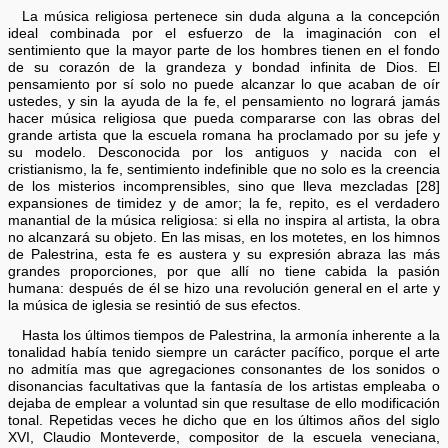
La música religiosa pertenece sin duda alguna a la concepción
ideal combinada por el esfuerzo de la imaginación con el
sentimiento que la mayor parte de los hombres tienen en el fondo
de su corazón de la grandeza y bondad infinita de Dios. El
pensamiento por sí solo no puede alcanzar lo que acaban de oír
ustedes, y sin la ayuda de la fe, el pensamiento no logrará jamás
hacer música religiosa que pueda compararse con las obras del
grande artista que la escuela romana ha proclamado por su jefe y
su modelo. Desconocida por los antiguos y nacida con el
cristianismo, la fe, sentimiento indefinible que no solo es la creencia
de los misterios incomprensibles, sino que lleva mezcladas [28]
expansiones de timidez y de amor; la fe, repito, es el verdadero
manantial de la música religiosa: si ella no inspira al artista, la obra
no alcanzará su objeto. En las misas, en los motetes, en los himnos
de Palestrina, esta fe es austera y su expresión abraza las más
grandes proporciones, por que allí no tiene cabida la pasión
humana: después de él se hizo una revolución general en el arte y
la música de iglesia se resintió de sus efectos.
Hasta los últimos tiempos de Palestrina, la armonía inherente a la
tonalidad había tenido siempre un carácter pacífico, porque el arte
no admitía mas que agregaciones consonantes de los sonidos o
disonancias facultativas que la fantasía de los artistas empleaba o
dejaba de emplear a voluntad sin que resultase de ello modificación
tonal. Repetidas veces he dicho que en los últimos años del siglo
XVI, Claudio Monteverde, compositor de la escuela veneciana,