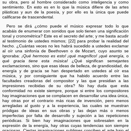
su obra, pero al hombre considerado como inteligencia y como
sentimiento. En esto es en lo que la música difiere de las artes
plásticas y aun de la poesía, y por ello es la única que puede
calificarse de trascendental.
Pero se dirá ¿cómo puede el músico expresar todo lo que
acabáis de enumerar con sonidos que solo tienen una significación
tonal y cronométrica? Este es el secreto del arte; y me basta acudir
al testimonio de ustedes mismos; [22] para probar la realidad del
hecho. ¿Cuántas veces no les habrá sucedido a ustedes exclamar
al oír una sinfonía de Beethoven o de Mozart, cuyo asunto se
ignoraba:
¡Qué hermoso es esto! ¡qué magnífico! ¡qué energía,
o
qué gracia tiene esta música!
¿Qué significan semejantes
exclamaciones, sino que esas ideas de belleza, de grandiosidad, de
energía y de gracia se han despertado en ustedes al oír esa
música, y por consiguiente que ha habido acuerdo entre las
facultades creadoras del compositor y las que presidian a las
impresiones recibidas de su obra? No hay duda que esta
conformidad no existe siempre, porque si entre los compositores
hay imaginaciones que se complacen en desarrollar una idea única,
hay otras por el contrario más ricas de invención, pero menos
arregladas al gusto y a la experiencia, las cuales se muestran
pródigas de ideas en sus obras y las dejan más o menos
imperfectas por falta de desarrollo y sujeción a las repeticiones
periódicas. Si bien hay imaginaciones que sobresalen en la
expresión de la energía, hay otras cuyas tendencias son siempre
graciosas. Ciertas imaginaciones sublimes conciben el arte bajo el