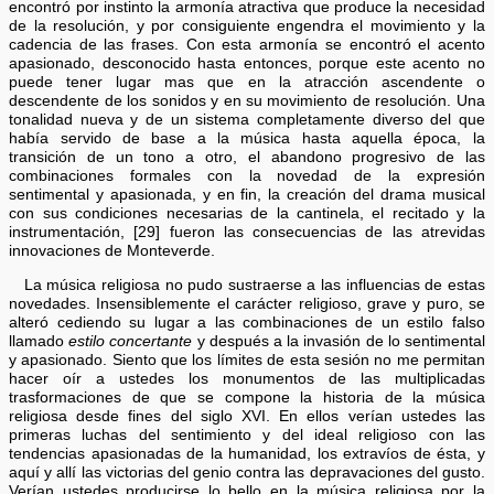
encontró por instinto la armonía atractiva que produce la necesidad
de la resolución, y por consiguiente engendra el movimiento y la
cadencia de las frases. Con esta armonía se encontró el acento
apasionado, desconocido hasta entonces, porque este acento no
puede tener lugar mas que en la atracción ascendente o
descendente de los sonidos y en su movimiento de resolución. Una
tonalidad nueva y de un sistema completamente diverso del que
había servido de base a la música hasta aquella época, la
transición de un tono a otro, el abandono progresivo de las
combinaciones formales con la novedad de la expresión
sentimental y apasionada, y en fin, la creación del drama musical
con sus condiciones necesarias de la cantinela, el recitado y la
instrumentación, [29] fueron las consecuencias de las atrevidas
innovaciones de Monteverde.
La música religiosa no pudo sustraerse a las influencias de estas
novedades. Insensiblemente el carácter religioso, grave y puro, se
alteró cediendo su lugar a las combinaciones de un estilo falso
llamado
estilo concertante
y después a la invasión de lo sentimental
y apasionado. Siento que los límites de esta sesión no me permitan
hacer oír a ustedes los monumentos de las multiplicadas
trasformaciones de que se compone la historia de la música
religiosa desde fines del siglo XVI. En ellos verían ustedes las
primeras luchas del sentimiento y del ideal religioso con las
tendencias apasionadas de la humanidad, los extravíos de ésta, y
aquí y allí las victorias del genio contra las depravaciones del gusto.
Verían ustedes producirse lo bello en la música religiosa por la