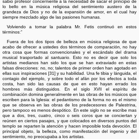
sabio profesor concerniente a la necesidad de sacar el principio de
lo bello en la música religiosa del sentimiento austero de la
grandeza de Dios y no de la expansión de amor, en el cual hay
siempre mezclado algo de las pasiones humanas.
Volviendo a tomar la palabra Mr. Fetis continuó en estos
términos:”
Fuera de los dos tipos de belleza en música religiosa de que
acabo de ofrecer a ustedes dos términos de comparación, no hay
otra cosa que formas convencionales y el escándalo del drama
musical trasportado al santuario. Esto no es decir que solo los
artistas medianos han sido los que se han extraviado en estas
falsas direcciones: no, no; talentos de primer orden han agotado en
ellas sus inspiraciones [31] y su habilidad. Una fe tibia y lánguida, el
contagio del ejemplo, y sobre todo el afán por los efectos a toda
costa, han sido las causas de que en esto hayan errado los
hombres más distinguidos. En el siglo XVII el espíritu de
combinación domina generalmente en las obras de los músicos que
escriben para la Iglesia: el pedantismo de la forma no es el mismo
que se observa en las obras de los predecesores de Palestrina,
pero tampoco es menos despótico. En este siglo no se escribe mas
que a dos, tres, cuatro, cinco o seis coros que se conciertan y
reúnen en ciertos pasajes, y que colocados en diversos puntos del
templo se reparten la atención y hacen imposible toda devoción. El
principal objeto, la belleza, como manifestación del ingenio y del
sentimiento, no preocupaba a los artistas.