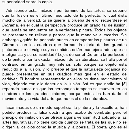
superioridad sobre la copia.
Admitiendo esta imitación por término de las artes, se supone
que la ilusión es el último resultado de lo perfecto, lo cual dista
mucho de la verdad. Si se quiere la prueba de ello, recuérdese el
Diorama,
en el cual la perspectiva produce un grado tal de ilusión,
que jamás se encuentra en la verdadera pintura. Todos los objetos
se presentan en relieve y parece que la mano va a tocarlos. Sin
embargo ¿quién ha pensado nunca en comparar las pinturas de un
Diorama con los cuadros que forman la gloria de los grandes
pintores sino el vulgo cuyos sentidos están más ejercitados que su
inteligencia y su sensibilidad? Lejos de ser el Diorama la perfección
de la pintura por la exacta imitación de la naturaleza, se halla por el
contrario en un grado muy inferior, solo porque su objeto está
reducido a la ilusión, y lo prueba el que la naturaleza orgánica no
puede presentarse en sus cuadros mas que en el estado de
cadáver. El hombre representado en ellos no tiene movimiento ni
vida, dejando con ello destruida la ilusión. Así es que nadie ha [8]
reparado nunca en que los personajes tampoco se mueven en los
cuadros de los grandes pintores, porque éstos les han dado el
movimiento y la vida del arte que no es el de la naturaleza.
Examinadas de un modo superficial la pintura y la escultura, han
podido producir la falsa doctrina que acabo de combatir; pero el
principio de imitación que ofrece alguna verosimilitud aplicado a las
artes figurativas, no tiene cabida cuando se trata de las que no se
dirigen a los ojos como la música y la poesía. El poeta ¿no es el