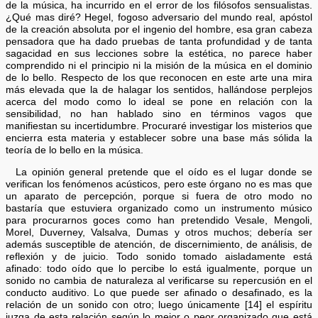
de la música, ha incurrido en el error de los filósofos sensualistas.
¿Qué mas diré? Hegel, fogoso adversario del mundo real, apóstol
de la creación absoluta por el ingenio del hombre, esa gran cabeza
pensadora que ha dado pruebas de tanta profundidad y de tanta
sagacidad en sus lecciones sobre la estética, no parece haber
comprendido ni el principio ni la misión de la música en el dominio
de lo bello. Respecto de los que reconocen en este arte una mira
más elevada que la de halagar los sentidos, hallándose perplejos
acerca del modo como lo ideal se pone en relación con la
sensibilidad, no han hablado sino en términos vagos que
manifiestan su incertidumbre. Procuraré investigar los misterios que
encierra esta materia y establecer sobre una base más sólida la
teoría de lo bello en la música.
La opinión general pretende que el oído es el lugar donde se
verifican los fenómenos acústicos, pero este órgano no es mas que
un aparato de percepción, porque si fuera de otro modo no
bastaría que estuviera organizado como un instrumento músico
para procurarnos goces como han pretendido Vesale, Mengoli,
Morel, Duverney, Valsalva, Dumas y otros muchos; debería ser
además susceptible de atención, de discernimiento, de análisis, de
reflexión y de juicio. Todo sonido tomado aisladamente está
afinado: todo oído que lo percibe lo está igualmente, porque un
sonido no cambia de naturaleza al verificarse su repercusión en el
conducto auditivo. Lo que puede ser afinado o desafinado, es la
relación de un sonido con otro; luego únicamente [14] el espíritu
juzga de esta relación según lo mejor o peor organizado que está