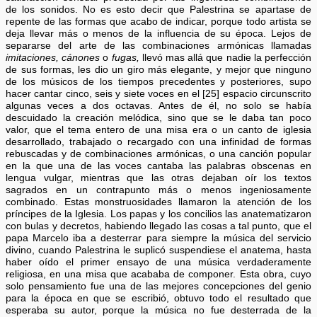
de los sonidos. No es esto decir que Palestrina se apartase de
repente de las formas que acabo de indicar, porque todo artista se
deja llevar más o menos de la influencia de su época. Lejos de
separarse del arte de las combinaciones armónicas llamadas
imitaciones, cánones
o
fugas,
llevó mas allá que nadie la perfección
de sus formas, les dio un giro más elegante, y mejor que ninguno
de los músicos de los tiempos precedentes y posteriores, supo
hacer cantar cinco, seis y siete voces en el [25] espacio circunscrito
algunas veces a dos octavas. Antes de él, no solo se había
descuidado la creación melódica, sino que se le daba tan poco
valor, que el tema entero de una misa era o un canto de iglesia
desarrollado, trabajado o recargado con una infinidad de formas
rebuscadas y de combinaciones armónicas, o una canción popular
en la que una de las voces cantaba las palabras obscenas en
lengua vulgar, mientras que las otras dejaban oír los textos
sagrados en un contrapunto más o menos ingeniosamente
combinado. Estas monstruosidades llamaron la atención de los
príncipes de la Iglesia. Los papas y los concilios las anatematizaron
con bulas y decretos, habiendo llegado las cosas a tal punto, que el
papa Marcelo iba a desterrar para siempre la música del servicio
divino, cuando Palestrina le suplicó suspendiese el anatema, hasta
haber oído el primer ensayo de una música verdaderamente
religiosa, en una misa que acababa de componer. Esta obra, cuyo
solo pensamiento fue una de las mejores concepciones del genio
para la época en que se escribió, obtuvo todo el resultado que
esperaba su autor, porque la música no fue desterrada de la