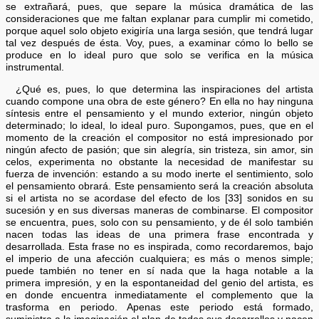
se extrañará, pues, que separe la música dramática de las
consideraciones que me faltan explanar para cumplir mi cometido,
porque aquel solo objeto exigiría una larga sesión, que tendrá lugar
tal vez después de ésta. Voy, pues, a examinar cómo lo bello se
produce en lo ideal puro que solo se verifica en la música
instrumental.
¿Qué es, pues, lo que determina las inspiraciones del artista
cuando compone una obra de este género? En ella no hay ninguna
síntesis entre el pensamiento y el mundo exterior, ningún objeto
determinado; lo ideal, lo ideal puro. Supongamos, pues, que en el
momento de la creación el compositor no está impresionado por
ningún afecto de pasión; que sin alegría, sin tristeza, sin amor, sin
celos, experimenta no obstante la necesidad de manifestar su
fuerza de invención: estando a su modo inerte el sentimiento, solo
el pensamiento obrará. Este pensamiento será la creación absoluta
si el artista no se acordase del efecto de los [33] sonidos en su
sucesión y en sus diversas maneras de combinarse. El compositor
se encuentra, pues, solo con su pensamiento, y de él solo también
nacen todas las ideas de una primera frase encontrada y
desarrollada. Esta frase no es inspirada, como recordaremos, bajo
el imperio de una afección cualquiera; es más o menos simple;
puede también no tener en sí nada que la haga notable a la
primera impresión, y en la espontaneidad del genio del artista, es
en donde encuentra inmediatamente el complemento que la
trasforma en periodo. Apenas este periodo está formado,