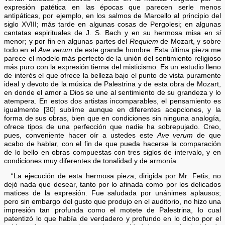
expresión patética en las épocas que parecen serle menos
antipáticas, por ejemplo, en los salmos de Marcello al principio del
siglo XVIII; más tarde en algunas cosas de Pergolesi; en algunas
cantatas espirituales de J. S. Bach y en su hermosa misa en
si
menor; y por fin en algunas partes del
Requiem
de Mozart, y sobre
todo en el
Ave verum
de este grande hombre. Esta última pieza me
parece el modelo más perfecto de la unión del sentimiento religioso
más puro con la expresión tierna del misticismo. Es un estudio lleno
de interés el que ofrece la belleza bajo el punto de vista puramente
ideal y devoto de la música de Palestrina y de esta obra de Mozart,
en donde el amor a Dios se une al sentimiento de su grandeza y lo
atempera. En estos dos artistas incomparables, el pensamiento es
igualmente [30] sublime aunque en diferentes acepciones, y la
forma de sus obras, bien que en condiciones sin ninguna analogía,
ofrece tipos de una perfección que nadie ha sobrepujado. Creo,
pues, conveniente hacer oír a ustedes este
Ave verum
de que
acabo de hablar, con el fin de que pueda hacerse la comparación
de lo bello en obras compuestas con tres siglos de intervalo, y en
condiciones muy diferentes de tonalidad y de armonía.
“La ejecución de esta hermosa pieza, dirigida por Mr. Fetis, no
dejó nada que desear, tanto por lo afinada como por los delicados
matices de la expresión. Fue saludada por unánimes aplausos;
pero sin embargo del gusto que produjo en el auditorio, no hizo una
impresión tan profunda como el motete de Palestrina, lo cual
patentizó lo que había de verdadero y profundo en lo dicho por el