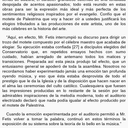
despojada de acentos apasionados; todo está reunido en estas
obras para ser la expresión más ideal y más perfecta de los
sentimientos religiosos inspirados por el evangelio. Confío que el
motete de Palestrina que voy a hacer oír a ustedes justificará los
elogios tributados a las producciones de este artista, uno de los
más célebres en la historia del arte.
“Aquí, en efecto, Mr. Fetis interrumpió su discurso para dirigir un
trozo del motete compuesto por el célebre maestro que acababa de
elogiar. Su ejecución estaba confiada [27] a discípulos elegidos del
Conservatorio que, en repetidos ensayos hechos con sumo
cuidado, habían arreglado de antemano todos los matices y
transiciones. Preparada así esta pieza produjo tal efecto, que un
entusiasmo general se apoderó de toda la asamblea. Nosotros no
recordamos haber experimentado jamás una emoción tan profunda
oyendo música, y eso que ésta estaba desprovista de todo el
prestigio que le da la Iglesia y de la disposición que hacen nacer en
el alma las ceremonias del culto católico. Cualesquiera que fuesen
las impresiones producidas en lo restante de la sesión por las
admirables inspiraciones de la melodía moderna, todo el auditorio
electrizado declaró que nada podía igualar al efecto producido por
el motete de Palestrina.
Cuando la emoción experimentada por el auditorio permitió a Mr.
Fetis volver a tomar la palabra, continuó en estos términos la
exposición de su sistema sobre la teoría de lo bello en la música.”