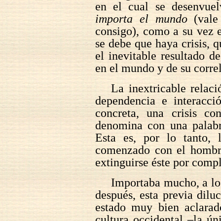
en el cual se desenvuel
importa el mundo
(vale 
consigo), como a su vez
se debe que haya crisis, q
el inevitable resultado d
en el mundo y de su corre
La inextricable relac
dependencia e interacci
concreta, una crisis co
denomina con una palab
Esta es, por lo tanto, 
comenzado con el hombre
extinguirse éste por compl
Importaba mucho, a los
después, esta previa dil
estado muy bien aclarad
cultura occidental –la ú