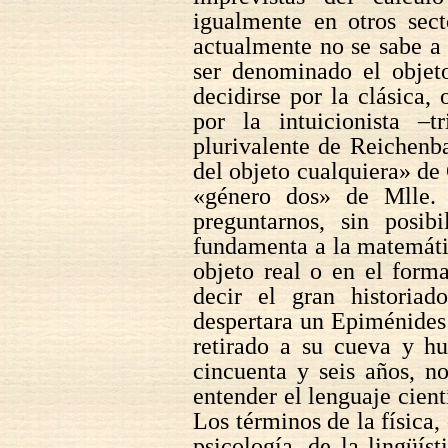
igualmente en otros sect
actualmente no se sabe a 
ser denominado el objeto
decidirse por la clásica,
por la intuicionista –
plurivalente de Reichenba
del objeto cualquiera» de 
«género dos» de Mlle.
preguntarnos, sin posibi
fundamenta a la matemátic
objeto real o en el form
decir el gran historia
despertara un Epiménides 
retirado a su cueva y hu
cincuenta y seis años, n
entender el lenguaje cient
Los términos de la física, 
psicología, de la lingüís