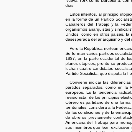
Nueva York como Barcelona, con su
días.
Estos intentos, al principio utóp
en la forma de un Partido Socialist
Caballeros del Trabajo y la Feder
organismos anarquistas y sindicalis
Unidos, como en otros países, la i
desesperada del anarquismo y del si
Pero la República norteamericana 
Se forman varios partidos socialist
1897, en la parte occidental de 
planes utópicos, pronto se produce
luchan cuatro candidatos socialist
Partido Socialista, que disputa la h
Conviene indicar las diferencia
partidos separados, como en la R
europeos. Es la tendencia radical, 
revisionista, de los principios elást
Obrero es partidario de una forma de
territoriales; considera a la Fede
de las condiciones y de la emancipa
de obreros previamente contratado
Americana del Trabajo para monopo
sus miembros que lean exclusivament