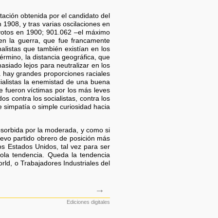
tación obtenida por el candidato del
 1908, y tras varias oscilaciones en
 votos en 1900; 901.062 –el máximo
en la guerra, que fue francamente
nalistas que también existían en los
rmino, la distancia geográfica, que
siado lejos para neutralizar en los
a hay grandes proporciones raciales
cialistas la enemistad de una buena
e fueron víctimas por los más leves
s contra los socialistas, contra los
 simpatía o simple curiosidad hacia
sorbida por la moderada, y como si
uevo partido obrero de posición más
os Estados Unidos, tal vez para ser
ola tendencia. Queda la tendencia
orld, o Trabajadores Industriales del
→
Ediciones digitales