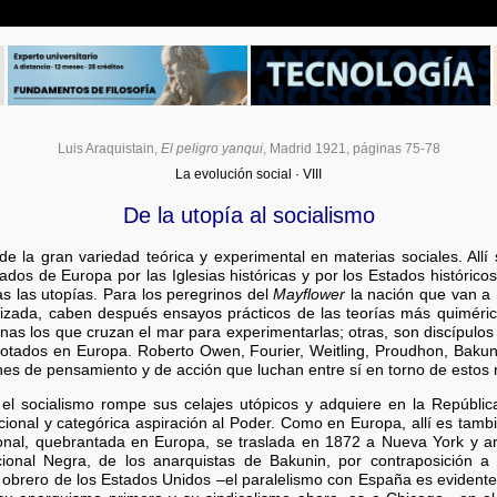
Luis Araquistain
,
El peligro yanqui
, Madrid 1921, páginas 75-78
La evolución social · VIII
De la utopía al socialismo
e la gran variedad teórica y experimental en materias sociales. Allí
ados de Europa por las Iglesias históricas y por los Estados histórico
s las utopías. Para los peregrinos del
Mayflower
la nación que van a 
alizada, caben después ensayos prácticos de las teorías más quiméri
nas los que cruzan el mar para experimentarlas; otras, son discípulos
rotados en Europa. Roberto Owen, Fourier, Weitling, Proudhon, Bakuni
nes de pensamiento y de acción que luchan entre sí en torno de estos
 el socialismo rompe sus celajes utópicos y adquiere en la Repúblic
cional y categórica aspiración al Poder. Como en Europa, allí es tambi
cional, quebrantada en Europa, se traslada en 1872 a Nueva York y a
ional Negra, de los anarquistas de Bakunin, por contraposición a
 obrero de los Estados Unidos –el paralelismo con España es evidente, 