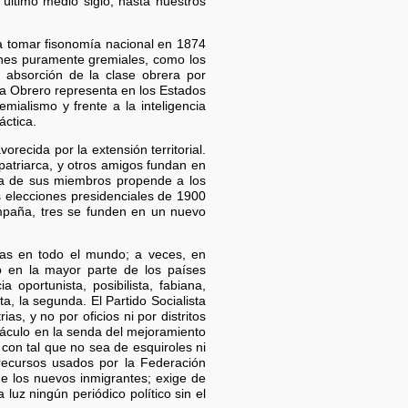
último medio siglo, hasta nuestros
n a tomar fisonomía nacional en 1874
ciones puramente gremiales, como los
a absorción de la clase obrera por
sta Obrero representa en los Estados
mialismo y frente a la inteligencia
áctica.
recida por la extensión territorial.
 patriarca, y otros amigos fundan en
ía de sus miembros propende a los
s elecciones presidenciales de 1900
campaña, tres se funden en un nuevo
adas en todo el mundo; a veces, en
o en la mayor parte de los países
a oportunista, posibilista, fabiana,
sta, la segunda. El Partido Socialista
as, y no por oficios ni por distritos
táculo en la senda del mejoramiento
 con tal que no sea de esquiroles ni
 recursos usados por la Federación
e los nuevos inmigrantes; exige de
luz ningún periódico político sin el