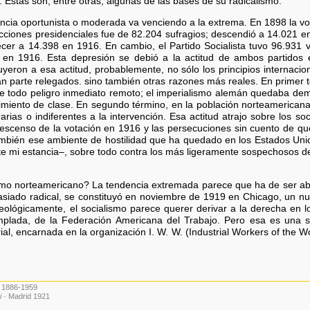
 Estas son, entre otras, algunas de las bases de su radicalismo.
encia oportunista o moderada va venciendo a la extrema. En 1898 la vo
ecciones presidenciales fue de 82.204 sufragios; descendió a 14.021 en
ecer a 14.398 en 1916. En cambio, el Partido Socialista tuvo 96.931
en 1916. Esta depresión se debió a la actitud de ambos partidos 
buyeron a esa actitud, probablemente, no sólo los principios internacio
 parte relegados. sino también otras razones más reales. En primer té
e todo peligro inmediato remoto; el imperialismo alemán quedaba dema
timiento de clase. En segundo término, en la población norteamerican
rias o indiferentes a la intervención. Esa actitud atrajo sobre los so
l descenso de la votación en 1916 y las persecuciones sin cuento de qu
también ese ambiente de hostilidad que ha quedado en los Estados Unido
e mi estancia–, sobre todo contra los más ligeramente sospechosos de
lismo norteamericano? La tendencia extremada parece que ha de ser ab
masiado radical, se constituyó en noviembre de 1919 en Chicago, un n
deológicamente, el socialismo parece querer derivar a la derecha en l
emplada, de la Federación Americana del Trabajo. Pero esa es una s
trial, encarnada en la organización I. W. W. (Industrial Workers of the W
n 1886-1959
i
· Madrid 1921