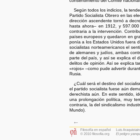
consentimiento del Comité nacional.
Según todos los indicios, la tend
Partido Socialista Obrero en las el
dirección ascendente tornó a decr
hasta ahora– en 1912, y 597.000 
contraria a la intervención. Contri
países europeos y quedaron en gran
ponía a los Estados Unidos fuera d
socialistas norteamericanos el sen
de alemanes y judíos, ambas contra
parte del país, y así se explica e
delitos de opinión. Así se explica 
«rojos» –como pude advertir durant
Rusia.
¿Cuál será el destino del socia
el partido socialista fuese aún de
derechista aún. En este sentido, i
una prolongación política, muy t
contraria, la del sindicalismo indus
Mundo).
←
Filosofía en español
Luis Araquistai
© 2010 filosofia.org
El peligro yanqu