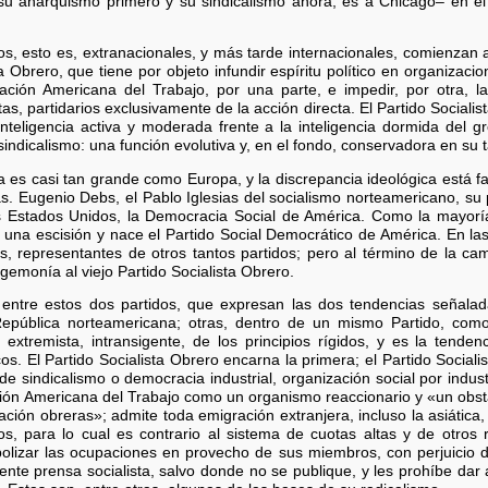
 anarquismo primero y su sindicalismo ahora, es a Chicago– en el 
icos, esto es, extranacionales, y más tarde internacionales, comienza
a Obrero, que tiene por objeto infundir espíritu político en organiza
ación Americana del Trabajo, por una parte, e impedir, por otra, l
tas, partidarios exclusivamente de la acción directa. El Partido Sociali
nteligencia activa y moderada frente a la inteligencia dormida del gre
ndicalismo: una función evolutiva y, en el fondo, conservadora en su t
es casi tan grande como Europa, y la discrepancia ideológica está favo
as. Eugenio Debs, el Pablo Iglesias del socialismo norteamericano, su
los Estados Unidos, la Democracia Social de América. Como la mayor
 una escisión y nace el Partido Social Democrático de América. En la
as, representantes de otros tantos partidos; pero al término de la 
egemonía al viejo Partido Socialista Obrero.
s entre estos dos partidos, que expresan las dos tendencias señal
epública norteamericana; otras, dentro de un mismo Partido, com
extremista, intransigente, de los principios rígidos, y es la tendenci
icos. El Partido Socialista Obrero encarna la primera; el Partido Sociali
 sindicalismo o democracia industrial, organización social por industri
ración Americana del Trabajo como un organismo reaccionario y «un obs
ción obreras»; admite toda emigración extranjera, incluso la asiática,
s, para lo cual es contrario al sistema de cuotas altas y de otros
lizar las ocupaciones en provecho de sus miembros, con perjuicio d
e prensa socialista, salvo donde no se publique, y les prohíbe dar a 