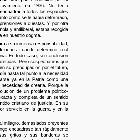
 movimiento en 1936. No tenía
 encuadrar a todos los españoles
anto como se le había deformado,
prensiones a cuestas. Y, por otra
ñola y antiliberal, estaba recogida
da en nuestro dogma.
cara a su inmensa responsabilidad,
lexiones cuando determinó cuál
oria. En todo caso, su conclusión
arecidas. Pero sospechamos que
 en su preocupación por el futuro,
ía hasta tal punto a la necesidad
tarse ya en la Patria como una
o necesidad de crearla. Porque la
lución de un problema político-
 exacta y completa de un sentido
ido cristiano de justicia. En su
r servicio en la guerra y en la
l milagro, demasiados creyentes
lange encuadrase tan rápidamente
us gritos y sus banderas se