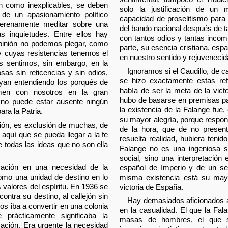
an como inexplicables, se deben
solo la justificación de un
 de un apasionamiento político
capacidad de proselitismo para
 serenamente meditar sobre una
del bando nacional después de t
as inquietudes. Entre ellos hay
con tantos odios y tantas incom
pinión no podemos plegar, como
parte, su esencia cristiana, espa
 y cuyas resistencias tenemos el
en nuestro sentido y rejuveneci
os sentimos, sin embargo, en la
Ignoramos si el Caudillo, de 
osas sin reticencias y sin odios,
se hizo exactamente estas ref
vayan entendiendo los porqués de
había de ser la meta de la vict
men con nosotros en la gran
hubo de basarse en premisas p
 no puede estar ausente ningún
la existencia de la Falange fue,
ara la Patria.
su mayor alegría, porque respond
ción, es exclusión de muchas, de
de la hora, que de no presen
aquí que se pueda llegar a la fe
resuelta realidad, hubiera tenid
e todas las ideas que no son ella
Falange no es una ingeniosa so
social, sino una interpretación
icación en una necesidad de la
español de Imperio y de un sent
como una unidad de destino en lo
misma existencia está su mayo
s valores del espíritu. En 1936 se
victoria de España.
contra su destino, al callejón sin
Hay demasiados aficionados a
os iba a convertir en una colonia
en la casualidad. El que la Fa
prácticamente significaba la
masas de hombres, el que s
ción. Era urgente la necesidad