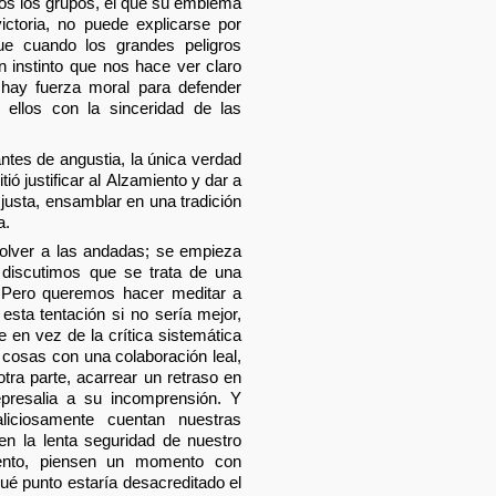
dos los grupos, el que su emblema
ictoria, no puede explicarse por
ue cuando los grandes peligros
 instinto que nos hace ver claro
 hay fuerza moral para defender
ellos con la sinceridad de las
antes de angustia, la única verdad
ó justificar al Alzamiento y dar a
 justa, ensamblar en una tradición
a.
volver a las andadas; se empieza
 discutimos que se trata de una
 Pero queremos hacer meditar a
sta tentación si no sería mejor,
e en vez de la crítica sistemática
cosas con una colaboración leal,
tra parte, acarrear un retraso en
presalia a su incomprensión. Y
iciosamente cuentan nuestras
den la lenta seguridad de nuestro
ento, piensen un momento con
ué punto estaría desacreditado el