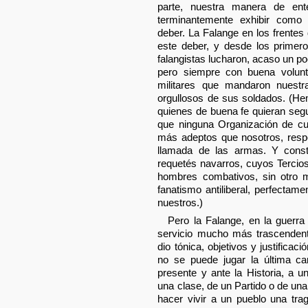
parte, nuestra manera de ent
terminantemente exhibir como
deber. La Falange en los frentes
este deber, y desde los prime
falangistas lucharon, acaso un p
pero siempre con buena volunt
militares que mandaron nuest
orgullosos de sus soldados. (He
quienes de buena fe quieran seg
que ninguna Organización de cua
más adeptos que nosotros, resp
llamada de las armas. Y cons
requetés navarros, cuyos Tercio
hombres combativos, sin otro m
fanatismo antiliberal, perfectam
nuestros.)
Pero la Falange, en la guerra
servicio mucho más trascendent
dio tónica, objetivos y justificac
no se puede jugar la última car
presente y ante la Historia, a u
una clase, de un Partido o de un
hacer vivir a un pueblo una tra