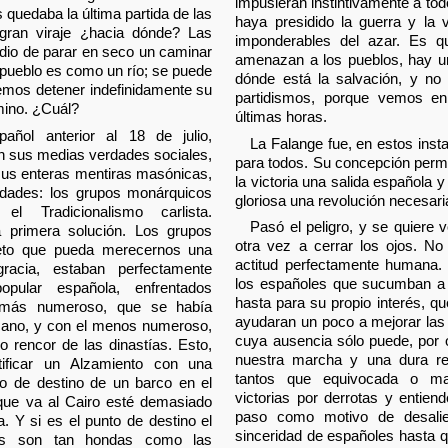
impusieran instintivamente a to
s quedaba la última partida de las
haya presidido la guerra y la v
 gran viraje ¿hacia dónde? Las
imponderables del azar. Es q
edio de parar en seco un caminar
amenazan a los pueblos, hay un
n pueblo es como un río; se puede
dónde está la salvación, y no
emos detener indefinidamente su
partidismos, porque vemos en 
amino. ¿Cuál?
últimas horas.
añol anterior al 18 de julio,
La Falange fue, en estos inst
on sus medias verdades sociales,
para todos. Su concepción permiti
 sus enteras mentiras masónicas,
la victoria una salida española y
lidades: los grupos monárquicos
gloriosa una revolución necesari
el Tradicionalismo carlista.
Pasó el peligro, y se quiere 
a primera solución. Los grupos
otra vez a cerrar los ojos. No
peto que pueda merecernos una
actitud perfectamente humana.
racia, estaban perfectamente
los españoles que sucumban a e
pular española, enfrentados
hasta para su propio interés, qu
o más numeroso, que se había
ayudaran un poco a mejorar las 
icano, y con el menos numeroso,
cuya ausencia sólo puede, por o
jo rencor de las dinastías. Esto,
nuestra marcha y una dura re
tificar un Alzamiento con una
tantos que equivocada o mal
to de destino de un barco en el
victorias por derrotas y entien
 que va al Cairo esté demasiado
paso como motivo de desali
. Y si es el punto de destino el
sinceridad de españoles hasta q
ias son tan hondas como las