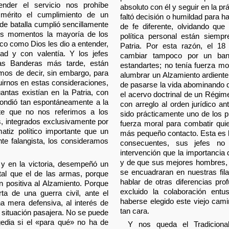
ender el servicio nos prohíbe
absoluto con él y seguir en la prá
 mérito el cumplimiento de un
faltó decisión o humildad para h
 de batalla cumplió sencillamente
de fe diferente, olvidando qu
ros momentos la mayoría de los
política personal están siemp
oco como Dios les dio a entender,
Patria. Por esta razón, el 18
ad y con valentía. Y los jefes
cambiar tampoco por un band
ras Banderas más tarde, están
estandartes; no tenía fuerza mo
mos de decir, sin embargo, para
alumbrar un Alzamiento ardiente
uirnos en estas consideraciones,
de pasarse la vida abominando de
ntas existían en la Patria, con
el acervo doctrinal de un Régime
ondió tan espontáneamente a la
con arreglo al orden jurídico an
te que no nos referimos a los
sido prácticamente uno de los pu
s, integrados exclusivamente por
fuerza moral para combatir quie
atiz político importante que un
más pequeño contacto. Esta es l
ente falangista, los consideramos
consecuentes, sus jefes no 
intervención que la importancia
y de que sus mejores hombres, v
 y en la victoria, desempeñó un
se encuadraran en nuestras fil
al que el de las armas, porque
hablar de otras diferencias pro
ión positiva al Alzamiento. Porque
excluido la colaboración ent
ta de una guerra civil, ante el
haberse elegido este viejo cami
na mera defensiva, al interés de
tan cara.
a situación pasajera. No se puede
gedia si el «para qué» no ha de
Y nos queda el Tradicional