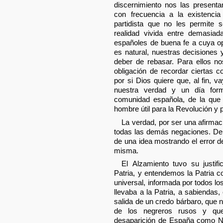
discernimiento nos las present
con frecuencia a la existencia
partidista que no les permite
realidad vivida entre demasiad
españoles de buena fe a cuya o
es natural, nuestras decisiones
deber de rebasar. Para ellos n
obligación de recordar ciertas c
por si Dios quiere que, al fin, 
nuestra verdad y un día for
comunidad española, de la que
hombre útil para la Revolución y p
La verdad, por ser una afirma
todas las demás negaciones. De 
de una idea mostrando el error d
misma.
El Alzamiento tuvo su justif
Patria, y entendemos la Patria 
universal, informada por todos lo
llevaba a la Patria, a sabiendas, 
salida de un credo bárbaro, que n
de los negreros rusos y que 
desaparición de España como Na