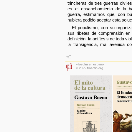
trincheras de tres guerras civiles
es el ensanchamiento de la b
guerra, estimamos que, con b
hubiera podido aceptar esta soluc
El populismo, con su organiz
sus ribetes de comprensión en 
definición, la antítesis de toda vio
la transigencia, mal avenida con
☜
Filosofía en español
© 2025 filosofia.org