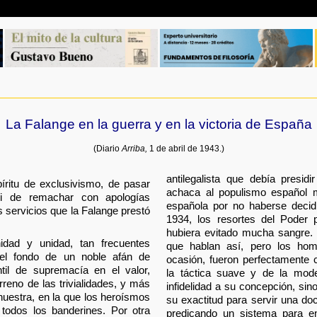
La Falange en la guerra y en la victoria de España
(Diario
Arriba,
1 de abril de 1943.)
antilegalista que debía presidi
píritu de exclusivismo, de pasar
achaca al populismo español m
ni de remachar con apologías
española por no haberse decid
s servicios que la Falange prestó
1934, los resortes del Poder p
hubiera evitado mucha sangre. 
nidad y unidad, tan frecuentes
que hablan así, pero los hom
 el fondo de un noble afán de
ocasión, fueron perfectamente 
ntil de supremacía en el valor,
la táctica suave y de la mode
rreno de las trivialidades, y más
infidelidad a su concepción, sin
uestra, en la que los heroísmos
su exactitud para servir una do
todos los banderines. Por otra
predicando un sistema para e