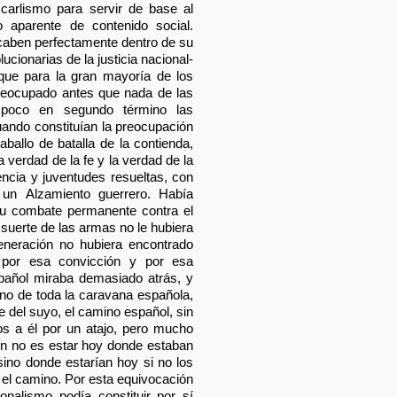
 carlismo para servir de base al
o aparente de contenido social.
aben perfectamente dentro de su
cionarias de la justicia nacional-
 que para la gran mayoría de los
preocupado antes que nada de las
 poco en segundo término las
uando constituían la preocupación
ballo de batalla de la contienda,
verdad de la fe y la verdad de la
gencia y juventudes resueltas, con
 un Alzamiento guerrero. Había
su combate permanente contra el
 suerte de las armas no le hubiera
eneración no hubiera encontrado
 por esa convicción y por esa
pañol miraba demasiado atrás, y
no de toda la caravana española,
e del suyo, el camino español, sin
os a él por un atajo, pero mucho
ón no es estar hoy donde estaban
sino donde estarían hoy si no los
 el camino. Por esta equivocación
onalismo podía constituir por sí