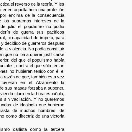
ctica el reverso de la teoría. Y les
acer en aquella hora una profesión
e por encima de la consecuencia
re los supremos intereses de la
 de julio el populismo no podía
erín de guerra sus pacíficos
ral, ni capacidad de ímpetu, para
 y decidido de guerreros después
 la violencia. No podía constituir
n que no iba a querer justificarse
terior, del que el populismo había
ntales, contra el que sólo tenían
nes no hubieran tenido con él el
a razón de que, también esta vez
tuvieran en el Alzamiento la
 de sus masas forzaba a suponer,
iendo claro en la hora española,
as sin vacilación. Y no queremos
fundas de ideología que hubieran
usiasta de muchos hombres, de
no como directriz de una victoria
ismo carlista como la tercera