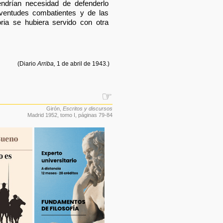
ndrían necesidad de defenderlo
uventudes combatientes y de las
oria se hubiera servido con otra
(Diario
Arriba,
1 de abril de 1943.)
☞
Girón
,
Escritos y discursos
Madrid 1952, tomo I, páginas 79-84