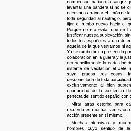
compensar mañana la sangre qu
levantar una bandera si no se d
necesario arrancar el timón de la
toda seguridad al naufragio, pe
fijar el rumbo nuevo hacia el q
Porque no era evitar que se f
justificar nuestra sublevación, sin
todos los españoles a una dete
aquella de la que veníamos ni aqu
Y ese rumbo único presentido po
colaboración en la guerra y la justif
era sencillamente la carta doctr
instante de vacilación el Jefe m
suya, prueba tres cosas: l
desconectada de toda parcialidad
exclusivamente al bien supre
oportunidad de la existencia de
perfecta del sentido español con 
Mirar atrás estorba para ca
recuerdo es muchas veces una 
acción presente en sí mismo.
Muchas ofensivas y mucha
hombres cuyo sentido de l