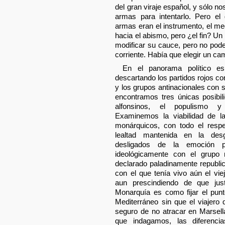
del gran viraje español, y sólo no
armas para intentarlo. Pero el
armas eran el instrumento, el m
hacia el abismo, pero ¿el fin? U
modificar su cauce, pero no pod
corriente. Había que elegir un c
En el panorama político esp
descartando los partidos rojos c
y los grupos antinacionales con
encontramos tres únicas posibi
alfonsinos, el populismo y 
Examinemos la viabilidad de l
monárquicos, con todo el res
lealtad mantenida en la desg
desligados de la emoción po
ideológicamente con el grup
declarado paladinamente republ
con el que tenía vivo aún el vie
aun prescindiendo de que jus
Monarquía es como fijar el pun
Mediterráneo sin que el viajero
seguro de no atracar en Marsella
que indagamos, las diferenc