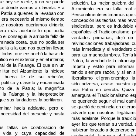
e hoy se vierte, y no se puede
solución. La mejor quiebra del
ice dónde vamos a clavarla. Era
Alzamiento era su falta real 
 Patria a quienes la llevaban con
Personalmente estimamos que c
ro era necesario al mismo tiempo
concepción las teorías más revolu
ue nosotros queríamos dirigirla.
sindicalista, pero es indudable
uera más adelante lo que podía
españoles el Tradicionalismo, 
o el conseguir la arribada feliz de
verdades primarias, dejó un
rminada costa, que no podía ser
reivindicaciones trabajadoras, c
ella a la que nos querían llevar.
más inmediata y el verdadero ca
r todos, que ensanchó la base de
para las muchedumbres. Tenía la 
icó en el exterior y en el interior,
Patria, la verdad de la intransi
inal de la Falange. El que sin un
ímpetu y estilo para informar
ilitar del Alzamiento la hiciese
tenido siempre razón, y si en 
a buena fe de su rebelión,
liberalismo –el gran enemigo– la
 política y clasista y encaminada
sido adversa, acaso nuestra g
mo de la Patria; la magnífica
una Patria en derrota. Quizá
 la Falange y la interpretación
amargura el Tradicionalismo es
que sus fundadores la perfilaron.
no queriendo seguir el mal cami
se quedó de centinela en el cruc
minar hacia adelante, pero el
advertir que nosotros llegábam
necesidad del presente y hasta
más adelante. Porque la tradici
ayer los que tenían su verdad, 
s faltas de colaboración de
hubieran forzado a detenerse en
a vida y cuya capacidad de
sentimental, tampoco el Tradici