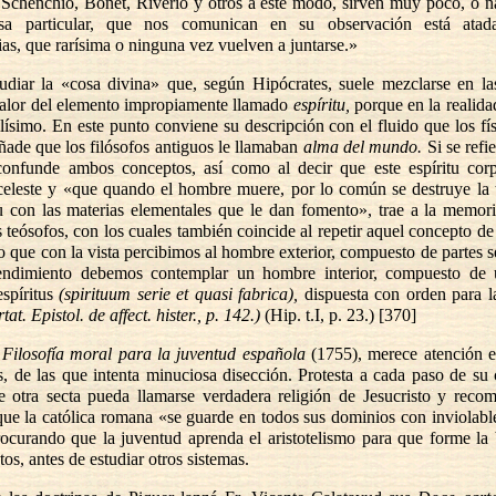
 Schenchio, Bonet, Riverio y otros a este modo, sirven muy poco, o 
osa particular, que nos comunican en su observación está atada
ias, que rarísima o ninguna vez vuelven a juntarse.»
udiar la «cosa divina» que, según Hipócrates, suele mezclarse en la
valor del elemento impropiamente llamado
espíritu,
porque en la realida
lísimo. En este punto conviene su descripción con el fluido que los fí
añade que los filósofos antiguos le llamaban
alma del mundo.
Si se refi
 confunde ambos conceptos, así como al decir que este espíritu cor
 celeste y «que quando el hombre muere, por lo común se destruye la 
tu con las materias elementales que le dan fomento», trae a la memor
os teósofos, con los cuales también coincide al repetir aquel concepto 
 que con la vista percibimos al hombre exterior, compuesto de partes se
endimiento debemos contemplar un hombre interior, compuesto de 
espíritus
(spirituum serie et quasi fabrica),
dispuesta con orden para l
tat. Epistol. de affect. hister., p. 142.)
(Hip. t.I, p. 23.) [370]
u
Filosofía moral para la juventud española
(1755), merece atención e
s, de las que intenta minuciosa disección. Protesta a cada paso de su 
e otra secta pueda llamarse verdadera religión de Jesucristo y recom
ue la católica romana «se guarde en todos sus dominios con inviolabl
ocurando que la juventud aprenda el aristotelismo para que forme la
os, antes de estudiar otros sistemas.