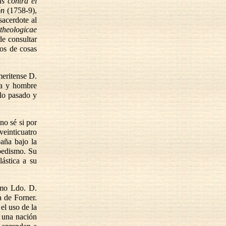
s contra el
ón
(1758-9),
sacerdote al
 theologicae
e consultar
ros de cosas
meritense D.
ta y hombre
 lo pasado y
no sé si por
veinticuatro
paña bajo la
pedismo. Su
lástica a su
imo Ldo. D.
a de Forner.
el uso de la
a una nación