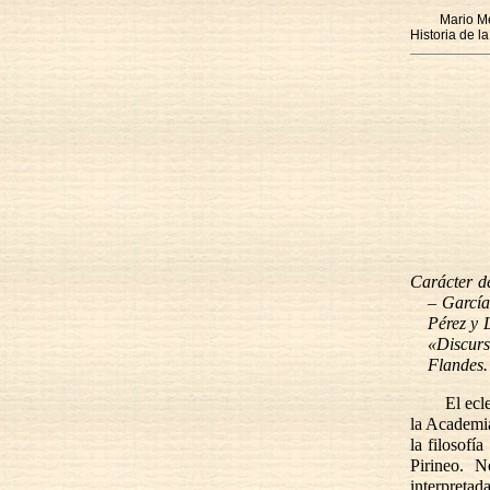
Mario M
Historia de l
Carácter de
– García
Pérez y 
«Discurs
Flandes.
El ecl
la Academia
la filosofí
Pirineo. N
interpretad