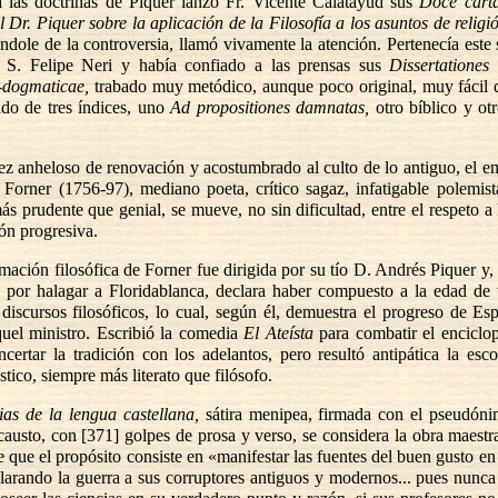
 las doctrinas de Piquer lanzó Fr. Vicente Calatayud sus
Doce carta
l Dr. Piquer sobre la aplicación de la Filosofía a los asuntos de religi
índole de la controversia, llamó vivamente la atención. Pertenecía este 
e S. Felipe Neri y había confiado a las prensas sus
Dissertationes
o-dogmaticae,
trabado muy metódico, aunque poco original, muy fácil d
ido de tres índices, uno
Ad propositiones damnatas,
otro bíblico y ot
ez anheloso de renovación y acostumbrado al culto de lo antiguo, el e
 Forner (1756-97), mediano poeta, crítico sagaz, infatigable polemis
más prudente que genial, se
mueve, no sin dificultad, entre el respeto a
ión progresiva.
mación filosófica de Forner fue dirigida por su tío D. Andrés Piquer y, 
o por halagar a Floridablanca, declara haber compuesto a la edad de 
discursos filosóficos, lo cual, según él, demuestra el progreso de Es
quel ministro. Escribió la comedia
El Ateísta
para combatir el enciclo
ncertar la tradición con los adelantos, pero resultó antipática la esco
ístico, siempre más literato que filósofo.
as de la lengua castellana,
sátira menipea, firmada con el pseudón
austo, con [371] golpes de prosa y verso, se considera la obra maestr
e que el propósito consiste en «manifestar las fuentes del buen gusto en 
larando la guerra a sus corruptores antiguos y modernos... pues nunc