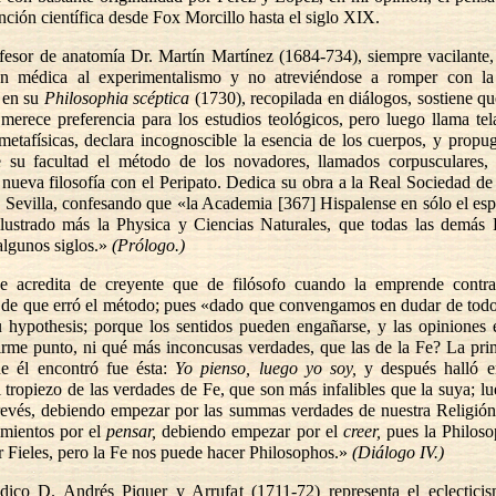
nción científica desde Fox Morcillo hasta el siglo XIX.
fesor de anatomía Dr. Martín Martínez (1684-734), siempre vacilante,
ón médica al experimentalismo y no atreviéndose a romper con la 
 en su
Philosophia scéptica
(1730), recopilada en diálogos, sostiene q
o merece preferencia para los estudios teológicos, pero luego llama tel
metafísicas, declara incognoscible la esencia de los cuerpos, y propu
e su facultad el método de los novadores, llamados corpusculares,
a nueva filosofía con el Peripato. Dedica su obra a la Real Sociedad d
 Sevilla, confesando que «la Academia [367] Hispalense en sólo el esp
 ilustrado más la Physica y Ciencias Naturales, que todas las demás 
algunos siglos.»
(Prólogo.)
e acredita de creyente que de filósofo cuando la emprende contra
 de que erró el método; pues «dado que convengamos en dudar de todo 
u hypothesis; porque los sentidos pueden engañarse, y las opiniones 
irme punto, ni qué más inconcusas verdades, que las de la Fe? La pri
ue él encontró fue ésta:
Yo pienso, luego yo soy,
y después halló e
l tropiezo de las verdades de Fe, que son más infalibles que la suya; l
revés, debiendo empezar por las summas verdades de nuestra Religió
imientos por el
pensar,
debiendo empezar por el
creer,
pues la Philoso
 Fieles, pero la Fe nos puede hacer Philosophos.»
(Diálogo IV.)
dico D. Andrés Piquer y Arrufat (1711-72) representa el eclecticis