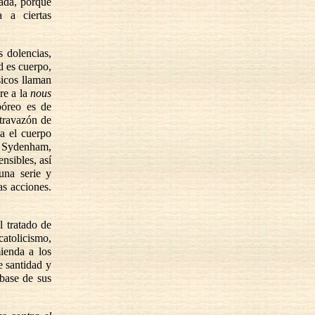
nada, porque
 a ciertas
s dolencias,
d es cuerpo,
sicos llaman
ere a la
nous
póreo es de
travazón de
ia el cuerpo
de Sydenham,
nsibles, así
una serie y
as acciones.
l tratado de
catolicismo,
ienda a los
e santidad y
 base de sus