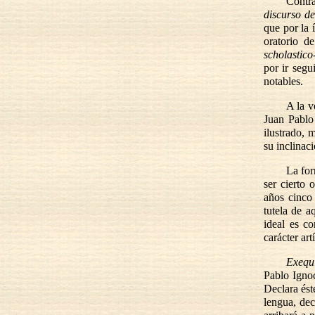
Contra
discurso de
que por la 
oratorio d
scholastic
por ir segu
notables.
A la v
Juan Pablo
ilustrado, 
su inclinac
La for
ser cierto 
años cinco 
tutela de a
ideal es co
carácter art
Exequi
Pablo Ignoc
Declara ést
lengua, dec