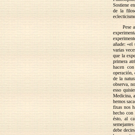
Sostiene en
de la filo
eclecticis
Pese a
experiment
experiment
añade: «el 
varias vece
que la expe
primera at
hacen con
operación, 
de la natu
observa, no
esso quisie
Medicina, a
hemos sacad
fixas nos 
hecho con 
ésto, al 
semejantes 
debe decir