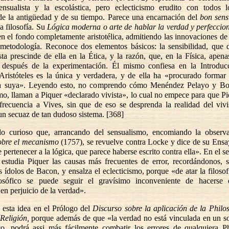
sensualista y la escolástica, pero eclecticismo erudito con todos l
 de la antigüedad y de su tiempo. Parece una encarnación del
bon sens
la filosofía. Su
Lógica moderna o arte de hablar la verdad y perfeccio
en el fondo completamente aristotélica, admitiendo las innovaciones de
 metodología. Reconoce dos elementos básicos: la sensibilidad, que 
ta prescinde de ella en la Ética, y la razón, que, en la Física, apena
r después de la experimentación. Él mismo confiesa en la Introduc
ristóteles es la única y verdadera, y de ella ha «procurado formar 
a suya». Leyendo esto, no comprendo cómo Menéndez Pelayo y Bon
smo, llaman a Piquer «declarado vivista», lo cual no empece para que P
 frecuencia a Vives, sin que de eso se desprenda la realidad del viv
un secuaz de tan dudoso sistema. [368]
lo curioso que, arrancando del sensualismo, encomiando la observ
obre el mecanismo
(1757), se revuelve contra Locke y dice de su Ensa
e pertenecer a la lógica, que parece haberse escrito contra ella». En el 
 estudia Piquer las causas más frecuentes de error, recordándonos, 
os ídolos de Bacon, y ensalza el eclecticismo, porque «de atar la filosof
losófico se puede seguir el gravísimo inconveniente de hacers
en perjuicio de la verdad».
 esta idea en el Prólogo del
Discurso sobre la aplicación de la Philo
Religión,
porque además de que «la verdad no está vinculada en un s
co, podrá assi más fácilmente combatir los errores de qualquiera Ph