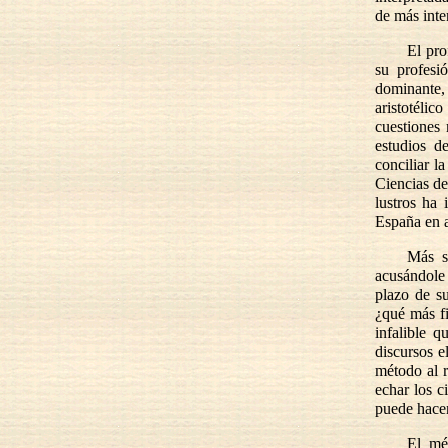
de más inte
El pro
su profesi
dominante,
aristotélic
cuestiones 
estudios d
conciliar l
Ciencias de
lustros ha
España en 
Más s
acusándole
plazo de s
¿qué más f
infalible q
discursos e
método al 
echar los c
puede hacer
El mé