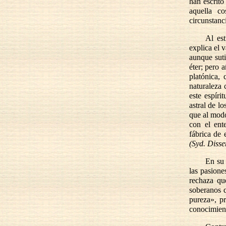
han escrito
aquella c
circunstanc
Al est
explica el 
aunque suti
éter; pero 
platónica,
naturaleza
este espíri
astral de l
que al modo
con el ent
fábrica de 
(Syd. Disser
En s
las pasione
rechaza qu
soberanos q
pureza», pr
conocimient