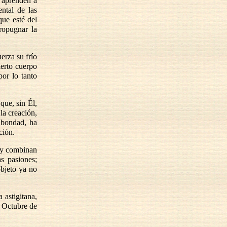
o aprenden a
ntal de las
que esté del
ropugnar la
erza su frío
ierto cuerpo
por lo tanto
que, sin Él,
la creación,
a bondad, ha
ción.
n y combinan
as pasiones;
bjeto ya no
astigitana,
e Octubre de