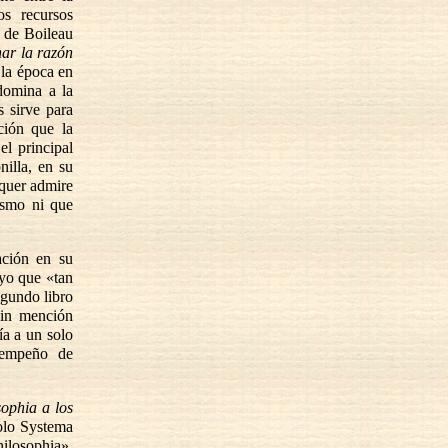
os recursos
de Boileau
nar la razón
 la época en
domina a la
s sirve para
ción que la
el principal
illa, en su
iquer admire
ismo ni que
ación en su
yo que «tan
segundo libro
sin mención
ía a un solo
e empeño de
sophia a los
olo Systema
ilosophia».