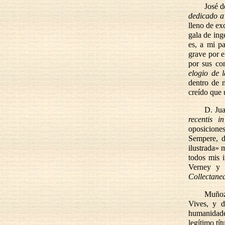
José d
dedicado a
lleno de ex
gala de ing
es, a mi pa
grave por e
por sus con
elogio de 
dentro de n
creído que 
D. Jua
recentis i
oposicione
Sempere, 
ilustrada» 
todos mis 
Verney y 
Collectanea
Muñoz 
Vives, y d
humanidades
legítimo tít