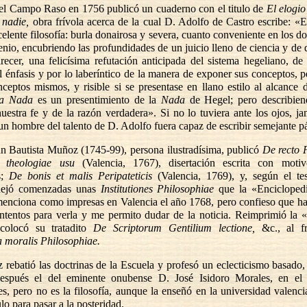
el Campo Raso en 1756 publicó un cuaderno con el titulo de
El elogi
 nadie,
obra frívola acerca de la cual D. Adolfo de Castro escribe: «E
celente filosofía: burla donairosa y severa, cuanto conveniente en los do
enio, encubriendo las profundidades de un juicio lleno de ciencia y de
recer, una felicísima refutación anticipada del sistema hegeliano, de
l énfasis y por lo laberíntico de la manera de exponer sus conceptos, 
ceptos mismos, y risible si se presentase en llano estilo al alcance
la Nada
es un presentimiento de la
Nada
de Hegel; pero describie
uestra fe y de la razón verdadera». Si no lo tuviera ante los ojos, j
un hombre del talento de D. Adolfo fuera capaz de escribir semejante pá
n Bautista Muñoz (1745-99), persona ilustradísima, publicó
De recto 
n theologiae usu
(Valencia, 1767), disertación escrita con moti
s;
De bonis et malis Peripateticis
(Valencia, 1769), y, según el te
dejó comenzadas unas
Institutiones Philosophiae
que la «Enciclopedi
menciona como impresas en Valencia el año 1768, pero confieso que h
intentos para verla y me permito dudar de la noticia. Reimprimió la 
colocó su tratadito
De Scriptorum Gentilium lectione,
&c., al fr
 moralis Philosophiae.
rebatió las doctrinas de la Escuela y profesó un eclecticismo basado
espués el del eminente onubense D. José Isidoro Morales, en el 
, pero no es la filosofía, aunque la enseñó en la universidad valenc
ulo para pasar a la posteridad.