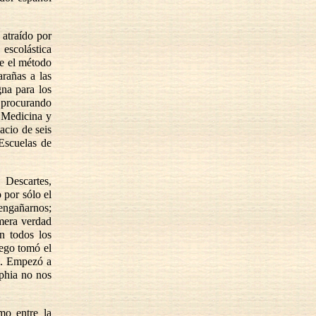
 atraído por
escolástica
ue el método
arañas a las
gna para los
 procurando
e Medicina y
acio de seis
Escuelas de
 Descartes,
por sólo el
engañarnos;
mera verdad
n todos los
uego tomó el
n. Empezó a
phia no nos
mo entre la