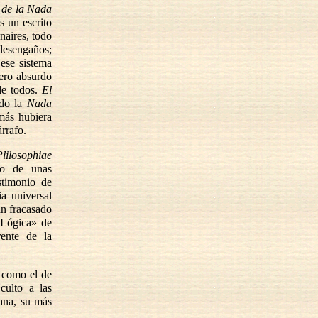
o de la Nada
s un escrito
naires, todo
 desengaños;
 ese sistema
pero absurdo
 de todos.
El
ndo la
Nada
amás hubiera
rrafo.
Plilosophiae
vo de unas
stimonio de
a universal
an fracasado
«Lógica» de
ente de la
, como el de
culto a las
iana, su más