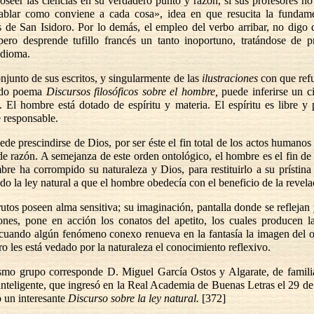
poseer las ciencias en su verdadero punto y razón, si sus profesores n
ablar como conviene a cada cosa», idea en que resucita la fundame
 de San Isidoro. Por lo demás, el empleo del verbo arribar, no digo 
pero desprende tufillo francés un tanto inoportuno, tratándose de p
idioma.
njunto de sus escritos, y singularmente de las
ilustraciones
con que refu
ado poema
Discursos filosóficos sobre el hombre,
puede inferirse un c
. El hombre está dotado de espíritu y materia. El espíritu es libre y 
 responsable.
de prescindirse de Dios, por ser éste el fin total de los actos humanos 
de razón. A semejanza de este orden ontológico, el hombre es el fin de 
re ha corrompido su naturaleza y Dios, para restituirlo a su prístin
do la ley natural a que el hombre obedecía con el beneficio de la revela
utos poseen alma sensitiva; su imaginación, pantalla donde se refleja
ones, pone en acción los conatos del apetito, los cuales producen l
 cuando algún fenómeno conexo renueva en la fantasía la imagen del o
ro les está vedado por la naturaleza el conocimiento reflexivo.
mo grupo corresponde D. Miguel García Ostos y Algarate, de familia 
 inteligente, que ingresó en la Real Academia de Buenas Letras el 29 d
 un interesante
Discurso sobre la ley natural.
[372]