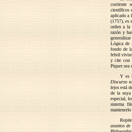
corriente 
científicos
aplicado a 
(1757), es 
orden a la
razón y has
generaliza
Lógica de A
fondo de l
febril vivi
y cite con
Piquer sea 
Y es 
Discurso s
lejos está d
de la suya
especial, l
sistema fi
mantenerlo 
Repite
asuntos de 
Philosophi