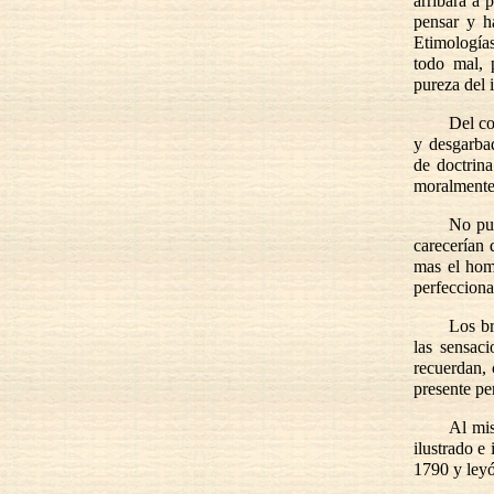
arribará a 
pensar y h
Etimologías
todo mal, 
pureza del 
Del co
y desgarb
de doctrina
moralmente
No pue
carecerían 
mas el homb
perfecciona
Los br
las sensaci
recuerdan,
presente pe
Al mis
ilustrado e
1790 y leyó