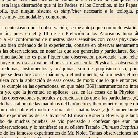
 esta larga disertación que ni los Padres, ni los Concilios, ni los Papas
sofía, que ningún sistema es
simpliciter
necesario a la teología, 
mo es muy acomodable y congruente.
 su entusiasmo por la observación, se me antoja que confunde esta id
ación, pues en el § III de su Prefación a los Aforismos hipocrát
o a «la conformidad de nuestras ideas sensibles con cosas physicas
uso bien ordenado de la experiencia, consiste en observar atentamente
s las observaciones, en notar las que son generales y particulares, &c.
rimentación no es para Piquer una observación provocada, sino reite
ribuye muy escaso valor. «Por esta razón en la Physica las observaci
 redomas, instrumentos y máquinas, son de poquísimo uso, porq
que se descubre con la máquina, o el instrumento, sólo muestra el m
raleza con la aplicación de esas cosas, de modo que lo que entonces 
 se cumple en las operaciones, en que tales [369] instrumentos no inte
ra yo, que la juventud se aplicase, assi en las cosas de la Physica
 las observaciones generales y perpetuas, más que a las particulares. ¿
o hasta ahora de las máquinas del barómetro y thermómetro; ni qué o
han dado sobre el modo de obrar de la naturaleza? ¿Qué aumentami
los experimentos de la Chymica? El mismo Roberto Boyle, que tanto
cabo de muchas pruebas, se vio precisado a confesar que eran m
observaciones, y lo manifestó en su célebre Tratado
Chimista Scepticus
se de los famosos experimentos de Mr. Nolet. Tantas observaciones m