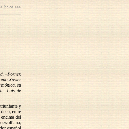
<
índice
>>>
ud. –Forner.
onio Xavier
armónica, su
i. –Luis de
triunfante y
decir, entre
r encima del
o-wolfiana,
ador español