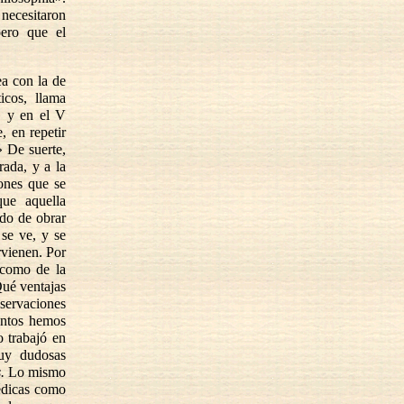
 necesitaron
pero que el
ea con la de
icos, llama
» y en el V
, en repetir
» De suerte,
rada, y a la
ones que se
ue aquella
odo de obrar
se ve, y se
rvienen. Por
, como de la
Qué ventajas
bservaciones
entos hemos
 trabajó en
uy dudosas
.
Lo mismo
édicas como