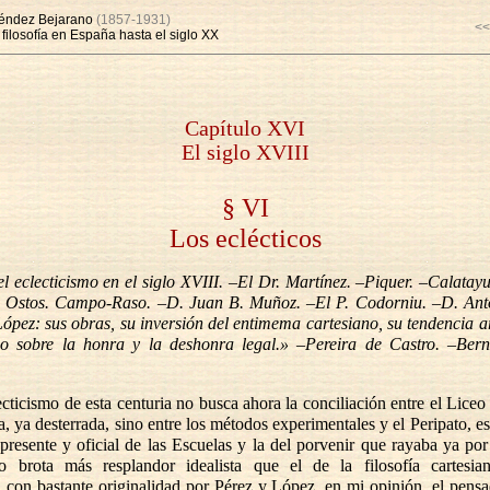
éndez Bejarano
(1857-1931)
<<
a filosofía en España hasta el siglo XX
Capítulo XVI
El siglo XVIII
§ VI
Los eclécticos
l eclecticismo en el siglo XVIII. –El Dr. Martínez. –Piquer. –Calatay
 Ostos. Campo-Raso. –D. Juan B. Muñoz. –El P. Codorniu. –D. Ant
López: sus obras, su inversión del entimema cartesiano, su tendencia 
o sobre la honra y la deshonra legal.» –Pereira de Castro. –Bern
ecticismo de esta centuria no busca ahora la conciliación entre el Liceo 
, ya desterrada, sino entre los métodos experimentales y el Peripato, es 
a presente y oficial de las Escuelas y la del porvenir que rayaba ya po
o brota más resplandor idealista que el de la filosofía cartesian
a con bastante originalidad por Pérez y López, en mi opinión, el pens