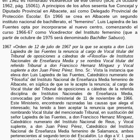
en 1962 es nombrado Vicedirector de ese centro (BOE 24 octubre
1962, pág. 15061). A principios de los años sesenta fue Concejal y
Diputado Provincial en Albacete, así como Delegado Provincial de
Protección Escolar. En 1966 se crea en Albacete un segundo
instituto nacional de bachillerato, el “femenino”. Luis Lapiedra de las
Fuentes opta por incorporarse al nuevo centro, comenzando el
curso 1966-67 como Vicedirector del Instituto femenino (que a
partir de octubre de 1975 será denominado
Bachiller Sabuco
).
1967 «Orden
de 12 de julio de 1967 por la que se acepta a don Luis
Lapiedra de las Fuentes la renuncia al cargo de Vocal titular del
Tribunal de oposiciones a cátedras de «Filosofía» de Institutos
Nacionales de Enseñanza Media y se nombra Vocal titular del
referido Tribunal a don Francisco Hernanz Mínguez y Vocal
suplente a don Juan Pérez Pérez.
Ilmo. Sr.: Vista la instancia que
eleva don Luis Lapiedra de las Fuentes, Catedrático numerario de
“Filosofía” del Instituto Nacional de Enseñanza Media femenino de
Albacete, en súplica de que se le acepte la renuncia; al cargo de
Vocal titular del Tribunal de oposiciones a cátedras de la referida
disciplina de Institutos Nacionales de Enseñanza Media,
convocadas por Orden ministerial de 11 de noviembre de 1966.
Este Ministerio, encontrando razonadas las causas que alega el
interesado; ha tenido a bien aceptar la renuncia que presenta,
nombrando Vocal titular del mencionado Tribunal, en sustitución del
señor Lapiedra de las Fuentes, a don Francisco Hernanz Mínguez,
Catedrático numerario del Instituto Nacional de Reus, y Vocal
suplente, a don Juan Pérez Pérez, Catedrático del Instituto
Nacional de Enseñanza Media femenino de Salamanca, ambos
pertenecientes al segundo tercio del Escalafón. Lo digo a V. I. para