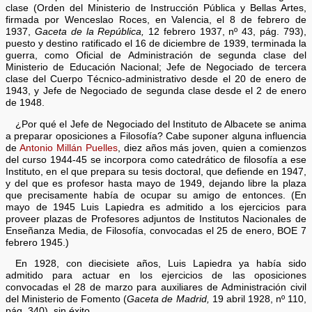
clase (Orden del Ministerio de Instrucción Pública y Bellas Artes,
firmada por Wenceslao Roces, en Valencia, el 8 de febrero de
1937,
Gaceta de la República,
12 febrero 1937, nº 43, pág. 793),
puesto y destino ratificado el 16 de diciembre de 1939, terminada la
guerra, como Oficial de Administración de segunda clase del
Ministerio de Educación Nacional; Jefe de Negociado de tercera
clase del Cuerpo Técnico-administrativo desde el 20 de enero de
1943, y Jefe de Negociado de segunda clase desde el 2 de enero
de 1948.
¿Por qué el Jefe de Negociado del Instituto de Albacete se anima
a preparar oposiciones a Filosofía? Cabe suponer alguna influencia
de
Antonio Millán Puelles
, diez años más joven, quien a comienzos
del curso 1944-45 se incorpora como catedrático de filosofía a ese
Instituto, en el que prepara su tesis doctoral, que defiende en 1947,
y del que es profesor hasta mayo de 1949, dejando libre la plaza
que precisamente había de ocupar su amigo de entonces. (En
mayo de 1945 Luis Lapiedra es admitido a los ejercicios para
proveer plazas de Profesores adjuntos de Institutos Nacionales de
Enseñanza Media, de Filosofía, convocadas el 25 de enero, BOE 7
febrero 1945.)
En 1928, con diecisiete años, Luis Lapiedra ya había sido
admitido para actuar en los ejercicios de las oposiciones
convocadas el 28 de marzo para auxiliares de Administración civil
del Ministerio de Fomento (
Gaceta de Madrid,
19 abril 1928, nº 110,
pág. 340), sin éxito.