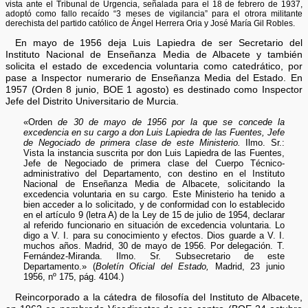
vista ante el Tribunal de Urgencia, señalada para el 18 de febrero de 1937,
adoptó como fallo recaído “3 meses de vigilancia” para el otrora militante
derechista del partido católico de Ángel Herrera Oria y José María Gil Robles.
En mayo de 1956 deja Luis Lapiedra de ser Secretario del
Instituto Nacional de Enseñanza Media de Albacete y también
solicita el estado de excedencia voluntaria como catedrático, por
pase a Inspector numerario de Enseñanza Media del Estado. En
1957 (Orden 8 junio, BOE 1 agosto) es destinado como Inspector
Jefe del Distrito Universitario de Murcia.
«Orden
de 30 de mayo de 1956 por la que se concede la
excedencia en su cargo a don Luis Lapiedra de las Fuentes, Jefe
de Negociado de primera clase de este Ministerio.
Ilmo. Sr.:
Vista la instancia suscrita por don Luis Lapiedra de las Fuentes,
Jefe de Negociado de primera clase del Cuerpo Técnico-
administrativo del Departamento, con destino en el Instituto
Nacional de Enseñanza Media de Albacete, solicitando la
excedencia voluntaria en su cargo. Este Ministerio ha tenido a
bien acceder a lo solicitado, y de conformidad con lo establecido
en el artículo 9 (letra A) de la Ley de 15 de julio de 1954, declarar
al referido funcionario en situación de excedencia voluntaria. Lo
digo a V. I. para su conocimiento y efectos. Dios guarde a V. I.
muchos años. Madrid, 30 de mayo de 1956. Por delegación. T.
Fernández-Miranda. Ilmo. Sr. Subsecretario de este
Departamento.» (
Boletín Oficial del Estado,
Madrid, 23 junio
1956, nº 175, pág. 4104.)
Reincorporado a la cátedra de filosofía del Instituto de Albacete,