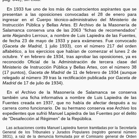
En 1933 fue uno de los más de cuatrocientos aspirantes que se
presentan a las oposiciones convocadas el 28 de enero para
ingresar en el Cuerpo técnico-administrativo del Ministerio de
Instrucción Pública y Bellas Artes. El Archivo de la Masonería de
Salamanca conserva una de las 2063 “fichas de recomendados”
ante Alejandro Lerroux, a nombre de Luis Lapiedra de las Fuentes,
de fecha 23 de mayo de 1933 y para exámenes. Fue convocado
(
Gaceta de Madrid,
1 julio 1933), con el número 217 del orden
alfabético, a los ejercicios que habían de comenzar el lunes 2 de
octubre. Y en febrero de 1934, tras aprobar las oposiciones, ya es
reconocido Oficial de la Administración de tercera clase del
Ministerio de Instrucción Pública y Bellas Artes, con el número 38
(17 puntos),
Gaceta de Madrid
de 11 de febrero de 1934 (aunque
relegado al número 39 tras la rectificación publicada por
Gaceta de
Madrid
de 17 de julio de 1934).
En el Archivo de la Masonería de Salamanca se conserva
también una ficha informativa a nombre de Luis Lapiedra de las
Fuentes creada en 1937, que no había de afectar después a su
carrera como funcionario. De su hermano conserva ese Archivo los
expedientes que sufrió Manuel Lapiedra de las Fuentes por el delito
de “Desafección al Régimen” de la República.
Las actuaciones contra Manuel Lapiedra fueron tramitadas por la Secretaría
General de los Tribunales y Jurados Populares (registro general número
3831), a raíz de la denuncia formulada por el Comisario general de Orden