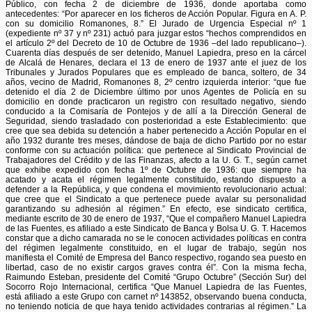
Público, con fecha 2 de diciembre de 1936, donde aportaba como
antecedentes: “Por aparecer en los ficheros de Acción Popular. Figura en A. P.
con su domicilio Romanones, 8.” El Jurado de Urgencia Especial nº 1
(expediente nº 37 y nº 231) actuó para juzgar estos “hechos comprendidos en
el artículo 2º del Decreto de 10 de Octubre de 1936 –del lado republicano–).
Cuarenta días después de ser detenido, Manuel Lapiedra, preso en la cárcel
de Alcalá de Henares, declara el 13 de enero de 1937 ante el juez de los
Tribunales y Jurados Populares que es empleado de banca, soltero, de 34
años, vecino de Madrid, Romanones 8, 2º centro izquierda interior: “que fue
detenido el día 2 de Diciembre último por unos Agentes de Policía en su
domicilio en donde practicaron un registro con resultado negativo, siendo
conducido a la Comisaría de Pontejos y de allí a la Dirección General de
Seguridad, siendo trasladado con posterioridad a este Establecimiento: que
cree que sea debida su detención a haber pertenecido a Acción Popular en el
año 1932 durante tres meses, dándose de baja de dicho Partido por no estar
conforme con su actuación política: que pertenece al Sindicato Provincial de
Trabajadores del Crédito y de las Finanzas, afecto a la U. G. T., según carnet
que exhibe expedido con fecha 1º de Octubre de 1936: que siempre ha
acatado y acata el régimen legalmente constituido, estando dispuesto a
defender a la República, y que condena el movimiento revolucionario actual:
que cree que el Sindicato a que pertenece puede avalar su personalidad
garantizando su adhesión al régimen.” En efecto, ese sindicato certifica,
mediante escrito de 30 de enero de 1937, “Que el compañero Manuel Lapiedra
de las Fuentes, es afiliado a este Sindicato de Banca y Bolsa U. G. T. Hacemos
constar que a dicho camarada no se le conocen actividades políticas en contra
del régimen legalmente constituido, en el lugar de trabajo, según nos
manifiesta el Comité de Empresa del Banco respectivo, rogando sea puesto en
libertad, caso de no existir cargos graves contra él”. Con la misma fecha,
Raimundo Esteban, presidente del Comité “Grupo Octubre” (Sección Sur) del
Socorro Rojo Internacional, certifica “Que Manuel Lapiedra de las Fuentes,
está afiliado a este Grupo con carnet nº 143852, observando buena conducta,
no teniendo noticia de que haya tenido actividades contrarias al régimen.” La