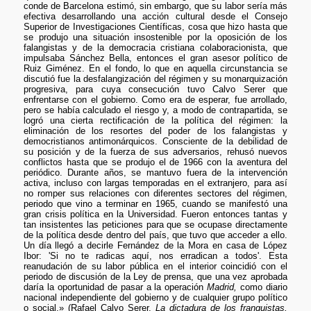
conde de Barcelona estimó, sin embargo, que su labor sería más
efectiva desarrollando una acción cultural desde el Consejo
Superior de Investigaciones Científicas, cosa que hizo hasta que
se produjo una situación insostenible por la oposición de los
falangistas y de la democracia cristiana colaboracionista, que
impulsaba Sánchez Bella, entonces el gran asesor político de
Ruiz Giménez. En el fondo, lo que en aquella circunstancia se
discutió fue la desfalangización del régimen y su monarquización
progresiva, para cuya consecución tuvo Calvo Serer que
enfrentarse con el gobierno. Como era de esperar, fue arrollado,
pero se había calculado el riesgo y, a modo de contrapartida, se
logró una cierta rectificación de la política del régimen: la
eliminación de los resortes del poder de los falangistas y
democristianos antimonárquicos. Consciente de la debilidad de
su posición y de la fuerza de sus adversarios, rehusó nuevos
conflictos hasta que se produjo el de 1966 con la aventura del
periódico. Durante años, se mantuvo fuera de la intervención
activa, incluso con largas temporadas en el extranjero, para así
no romper sus relaciones con diferentes sectores del régimen,
periodo que vino a terminar en 1965, cuando se manifestó una
gran crisis política en la Universidad. Fueron entonces tantas y
tan insistentes las peticiones para que se ocupase directamente
de la política desde dentro del país, que tuvo que acceder a ello.
Un día llegó a decirle Fernández de la Mora en casa de López
Ibor: 'Si no te radicas aquí, nos erradican a todos'. Esta
reanudación de su labor pública en el interior coincidió con el
periodo de discusión de la Ley de prensa, que una vez aprobada
daría la oportunidad de pasar a la operación
Madrid,
como diario
nacional independiente del gobierno y de cualquier grupo político
o social.» (Rafael Calvo Serer,
La dictadura de los franquistas,