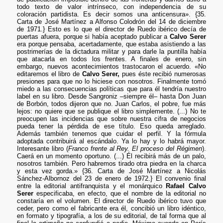
todo texto de valor intrínseco, con independencia de su
coloración partidista. Es decir somos una anticensura». {35.
Carta de José Martínez a Alfonso Colodrón del 14 de diciembre
de 1971.} Esto es lo que el director de Ruedo ibérico decía de
puertas afuera, porque si había aceptado publicar a
Calvo Serer
era porque pensaba, acertadamente, que estaba asistiendo a las
postrimerías de la dictadura militar y para darle la puntilla había
que atacarla en todos los frentes. A finales de enero, sin
embargo, nuevos acontecimientos trastocaron el acuerdo. «No
editaremos el libro de
Calvo Serer,
pues éste recibió numerosas
presiones para que no lo hiciese con nosotros. Finalmente tomó
miedo a las consecuencias políticas que para él tendría nuestro
label en su libro. Desde Sangroniz –siempre él– hasta Don Juan
de Borbón, todos dijeron que no. Juan Carlos, el pobre, fue más
lejos: no quiere que se publique el libro simplemente. (...) No te
preocupen las incidencias que sobre nuestra cifra de negocios
pueda tener la pérdida de ese título. Eso queda arreglado.
Además también tenemos que cuidar el perfil. Y la fórmula
adoptada contribuirá al escándalo. Ya lo hay y lo habrá mayor.
Interesante libro (
Franco frente al Rey. El proceso del Régimen
).
Caerá en un momento oportuno. (...) Él recibirá más de un palo,
nosotros también. Pero habremos tirado otra piedra en la charca
y esta vez gorda.» {36. Carta de José Martínez a Nicolás
Sánchez-Albornoz del 23 de enero de 1972.} El convenio final
entre la editorial antifranquista y el monárquico
Rafael Calvo
Serer
especificaba, en efecto, que el nombre de la editorial no
constaría en el volumen. El director de Ruedo ibérico tuvo que
ceder, pero como el fabricante era él, concibió un libro idéntico,
en formato y tipografía, a los de su editorial, de tal forma que al