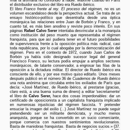
final la artimaña no confundió a nadie. Máxime cuando en París
el distribuidor exclusivo del libro era Ruedo ibérico.
El libro
Franco frente al rey. El proceso del régimen,
no es un
volumen escandaloso desde la perspectiva actual. Se trata de un
ensayo histórico-político que desentraña desde una óptica
monárquica las relaciones entre Juan de Borbón y Franco, y en
cuanto tal, es más bien anodino y reviste poco interés. En sus
páginas
Rafael Calvo Serer
intentaba desvincular a la monarquía
como institución del peso muerto que representaba el régimen
franquista, para que así pudiera tener en el futuro posibilidades
de supervivencia frente a la oposición política más radical, casi
toda republicana, por lo cual abogaba por la democratización del
régimen. Pero en el contexto de 1972, cuando Juan Carlos de
Borbón ya había sido designado sucesor legal del general
Francisco Franco, su lectura podía empujar a amplios sectores
monárquicos, de talante conservador, a engrosar las filas de la
oposición a la dictadura militar. El director de Ruedo ibérico era
consciente de ello, y por ese motivo quiso editarlo. Unos meses
después publicó en el número 36 de
Cuadernos de Ruedo ibérico
una nota anónima que circulaba entre los exiliados de París que
decía: «José Martínez, de Ruedo ibérico, al prestarse (gracias,
claro está, a una buena suma de dinero) a editar 'secretamente'
el libro de
Calvo Serer,
hace dos cosas imperdonables: dar un
certificado de oposicionista a un capitalista franquista implicado
en numerosas injusticias del régimen fascista. Y pretender
ensuciar la imagen del exilio (...) José Martínez no puede seguir
pretendiendo ser un militante demócrata, y mucho menos
anarquista, porque se ha convertido en un sucio comerciante,
porque comercia con nuestros sentimientos revolucionarios.
Basta de maniobras franquistas. Basta de negocios sucios.» {37.