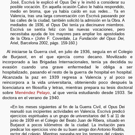
José, Escrivá le explicó el Opus Dei y le invitó a considerar su
posible vocación. En aquella ocasión Calvo le había respondido,
medio en broma, que ya había caído en sus redes... Ya en
Valencia, tras una larga conversación con Escrivá paseando por
las calles de la ciudad, también solicitó la admisión en la Obra. A
mediados de 1936, el Opus Dei tenía ya diecinueve miembros.
Escrivá se sentía feliz con las nuevas vocaciones, pero
necesitaba ayuda de los mayores para ampliar los apostolados
de la Obra.» (John F. Coverdale,
La Fundación del Opus Dei,
Ariel, Barcelona 2002, págs. 159-160.)
Al iniciarse la Guerra civil, en julio de 1936, seguía en el Colegio
de Burjasot, en el que ejercía como decano. Movilizado e
incorporado a las Brigadas Internacionales, tenía ya decidida su
evasión cuando una grave enfermedad le obliga a ser
hospitalizado, pasando el resto de la guerra de hospital en hospital.
Alcanzada la paz en 1939 regresa a Valencia y al poco se
reincorpora a la vida universitaria, obteniendo poco después la
licenciatura en filosofía y letras, mientras prepara su tesis doctoral
sobre
Menéndez Pelayo
, al que venía estudiando desde 1933. Se
doctora en el verano de 1940.
«En los meses siguientes al fin de la Guerra Civil, el Opus Dei
reanudó sus incipientes actividades en Valencia. Escrivá predicó
ejercicios espirituales a un grupo de universitarios del 5 al 11 de
junio de 1939 en el Colegio del Beato Juan de Ribera, situado en
Burjasot a pocos kilómetros de la ciudad. La invitación para
predicar los ejercicios vino de su buen amigo don Antonio Rodilla,
rector del colegio. Mientras paseaba por los terrenos del colegio,