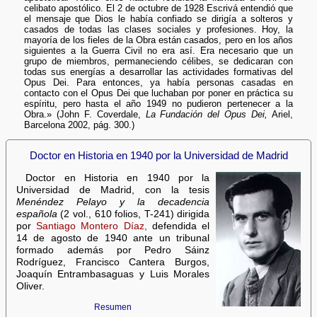
celibato apostólico. El 2 de octubre de 1928 Escrivá entendió que
el mensaje que Dios le había confiado se dirigía a solteros y
casados de todas las clases sociales y profesiones. Hoy, la
mayoría de los fieles de la Obra están casados, pero en los años
siguientes a la Guerra Civil no era así. Era necesario que un
grupo de miembros, permaneciendo célibes, se dedicaran con
todas sus energías a desarrollar las actividades formativas del
Opus Dei. Para entonces, ya había personas casadas en
contacto con el Opus Dei que luchaban por poner en práctica su
espíritu, pero hasta el año 1949 no pudieron pertenecer a la
Obra.» (John F. Coverdale,
La Fundación del Opus Dei,
Ariel,
Barcelona 2002, pág. 300.)
Doctor en Historia en 1940 por la Universidad de Madrid
Doctor en Historia en 1940 por la
Universidad de Madrid, con la tesis
Menéndez Pelayo y la decadencia
española
(2 vol., 610 folios, T-241) dirigida
por
Santiago Montero Díaz,
defendida el
14 de agosto de 1940 ante un tribunal
formado además por Pedro Sáinz
Rodríguez, Francisco Cantera Burgos,
Joaquín Entrambasaguas y Luis Morales
Oliver.
Resumen