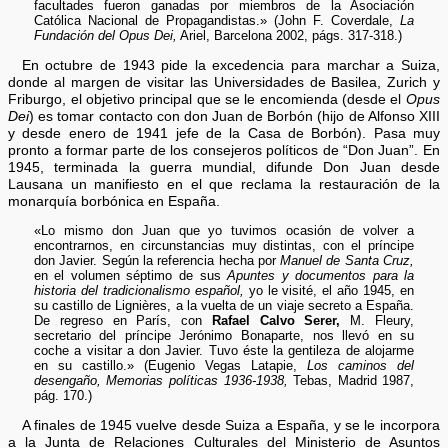
facultades fueron ganadas por miembros de la Asociación
Católica Nacional de Propagandistas.» (John F. Coverdale,
La
Fundación del Opus Dei,
Ariel, Barcelona 2002, págs. 317-318.)
En octubre de 1943 pide la excedencia para marchar a Suiza,
donde al margen de visitar las Universidades de Basilea, Zurich y
Friburgo, el objetivo principal que se le encomienda (desde el
Opus
Dei
) es tomar contacto con don Juan de Borbón (hijo de Alfonso XIII
y desde enero de 1941 jefe de la Casa de Borbón). Pasa muy
pronto a formar parte de los consejeros políticos de “Don Juan”. En
1945, terminada la guerra mundial, difunde Don Juan desde
Lausana un manifiesto en el que reclama la restauración de la
monarquía borbónica en España.
«Lo mismo don Juan que yo tuvimos ocasión de volver a
encontrarnos, en circunstancias muy distintas, con el príncipe
don Javier. Según la referencia hecha por
Manuel de Santa Cruz,
en el volumen séptimo de sus
Apuntes y documentos para la
historia del tradicionalismo español,
yo le visité, el año 1945, en
su castillo de Lignières, a la vuelta de un viaje secreto a España.
De regreso en París, con
Rafael Calvo Serer,
M. Fleury,
secretario del príncipe Jerónimo Bonaparte, nos llevó en su
coche a visitar a don Javier. Tuvo éste la gentileza de alojarme
en su castillo.» (Eugenio Vegas Latapie,
Los caminos del
desengaño, Memorias políticas 1936-1938,
Tebas, Madrid 1987,
pág. 170.)
A finales de 1945 vuelve desde Suiza a España, y se le incorpora
a la Junta de Relaciones Culturales del Ministerio de Asuntos