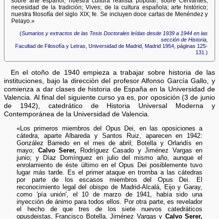
sobre arte español; nuestra cultura realista popular; sobre Cervantes;
necesidad de la tradición; Vives; de la cultura española; arte histórico;
nuestra filosofía del siglo XIX; fe. Se incluyen doce cartas de Menéndez y
Pelayo.»
(
Sumarios y extractos de las Tesis Doctorales leídas desde 1939 a 1944 en las
sección de Historia,
Facultad de Filosofía y Letras, Universidad de Madrid, Madrid 1954, páginas 125-
131.)
En el otoño de 1940 empieza a trabajar sobre historia de las
instituciones, bajo la dirección del profesor Alfonso García Gallo, y
comienza a dar clases de historia de España en la Universidad de
Valencia. Al final del siguiente curso ya es, por oposición (3 de junio
de 1942), catedrático de Historia Universal Moderna y
Contemporánea de la Universidad de Valencia.
«Los primeros miembros del Opus Dei, en las oposiciones a
cátedra, aparte Albareda y Santos Ruiz, aparecen en 1942:
González Barredo en el mes de abril; Botella y Orlandís en
mayo;
Calvo Serer,
Rodríguez Casado y Jiménez Vargas en
junio; y Díaz Domínguez en julio del mismo año, aunque el
enrolamiento de éste último en el Opus Dei posiblemente tuvo
lugar más tarde. Es el primer ataque en tromba a las cátedras
por parte de los escasos miembros del Opus Dei. El
reconocimiento legal del obispo de Madrid-Alcalá, Eijo y Garay,
como 'pía unión', el 10 de marzo de 1941, había sido una
inyección de ánimo para todos ellos. Por otra parte, es revelador
el hecho de que tres de los siete nuevos catedráticos
opusdeistas, Francisco Botella, Jiménez Vargas y
Calvo Serer,