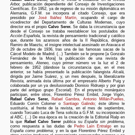
Arbor,
publicación dependiente del Consejo de Investigaciones
Científicas. En 1952, ya de regreso de su misión diplomática en
Alemania, G.F.M. se incorpora al citado Consejo, que era
presidido por
José Ibáñez Martín,
ocupando el cargo de
vicedirector del Departamento de Culturas Modernas, cuyo
director era el propio
Calvo Serer.
Se daba la circunstancia que
desde el Consejo se trataba reestablecer los postulados de
Acción Española,
la revista de pensamiento tradicional y católico
que, durante los azarosos años de la II República, dirigiera
Ramiro de Maeztu, el insigne intelectual asesinado en Aravaca el
29 de octubre de 1936, tras una de las famosas sacas de la
Cárcel Modelo de Madrid. (...) También se le propone [a Gonzalo
Fernández de la Mora] la publicación de una revista de
pensamiento,
Ateneo,
cuyo primer número ve la luz el 2 de
febrero de 1952 (dándose la circunstancia que, en el mes
anterior, se había presentado la publicación falangista
Alcalá,
dirigida por Jaime Suárez, y, un mes después, la liberalizante
Revista,
animada ésta última por el empresario Alberto Puig y
colaborada por un ya desilusionado Dionisio Ridruejo y por gran
parte del antiguo grupo
Escorial
). En el proyecto monárquico
participan, entre otros, Florentino Pérez Embid, Jorge Vigón,
Rafael Calvo Serer,
Rafael Gambra,
Antonio Millán-Puelles,
Eduardo Comín Colomer o
Santiago Galindo
; éste último le
sustituiría, al frente de la revista, en el mes de septiembre,
cuando Torcuato Luca de Tena solicita a G.F.M. su incorporación
al ABC. (...) De esa época es la creación de la Editorial Rialp en
la que
Rafael Calvo Serer
publica su
España sin problema,
como respuesta a las dudas de
Pedro Laín Entralgo
en su
España como problema
; y en la que Florentino Pérez Embid y