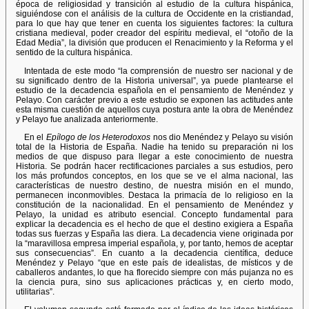
época de religiosidad y transición al estudio de la cultura hispánica,
siguiéndose con el análisis de la cultura de Occidente en la cristiandad,
para lo que hay que tener en cuenta los siguientes factores: la cultura
cristiana medieval, poder creador del espíritu medieval, el “otoño de la
Edad Media”, la división que producen el Renacimiento y la Reforma y el
sentido de la cultura hispánica.
Intentada de este modo “la comprensión de nuestro ser nacional y de
su significado dentro de la Historia universal”, ya puede plantearse el
estudio de la decadencia española en el pensamiento de Menéndez y
Pelayo. Con carácter previo a este estudio se exponen las actitudes ante
esta misma cuestión de aquellos cuya postura ante la obra de Menéndez
y Pelayo fue analizada anteriormente.
En el
Epílogo de los Heterodoxos
nos dio Menéndez y Pelayo su visión
total de la Historia de España. Nadie ha tenido su preparación ni los
medios de que dispuso para llegar a este conocimiento de nuestra
Historia. Se podrán hacer rectificaciones parciales a sus estudios, pero
los más profundos conceptos, en los que se ve el alma nacional, las
características de nuestro destino, de nuestra misión en el mundo,
permanecen inconmovibles. Destaca la primacía de lo religioso en la
constitución de la nacionalidad. En el pensamiento de Menéndez y
Pelayo, la unidad es atributo esencial. Concepto fundamental para
explicar la decadencia es el hecho de que el destino exigiera a España
todas sus fuerzas y España las diera. La decadencia viene originada por
la “maravillosa empresa imperial española, y, por tanto, hemos de aceptar
sus consecuencias”. En cuanto a la decadencia científica, deduce
Menéndez y Pelayo “que en este país de idealistas, de místicos y de
caballeros andantes, lo que ha florecido siempre con más pujanza no es
la ciencia pura, sino sus aplicaciones prácticas y, en cierto modo,
utilitarias”.