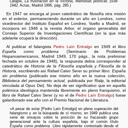
Latapie,
La frustración en la Victoria, Memorias políticas 1938-
1942,
Actas, Madrid 1995, pág. 285.)
En 1947 se encarga al joven catedrático de filosofía otra misión
en el exterior, permaneciendo durante un año en Londres, como
vicedirector del Instituto Español en Londres. Vuelto a Madrid, se
incorpora en 1948 a la revista
Arbor,
el órgano generalista del
Consejo Superior de Investigaciones Científicas (en la que más
adelante ocupará la dirección).
Al publicar el falangista
Pedro Laín Entralgo
en 1949 el libro
España como problema
(Seminario de Problemas
Hispanoamericanos, Madrid 1949, 170 págs., la nota preliminar
fechada en octubre de 1948), la respuesta debía corresponder al
catedrático de
Historia de la Filosofía española y Filosofía de la
Historia,
escribiendo así Rafael Calvo Serer su primer libro:
España
sin problema
(publicado ese mismo año en la nueva colección,
Biblioteca del pensamiento actual,
publicada por Rialp, la editorial
vinculada al Opus Dei). No deja de ser significativo que en aquella
polémica ideológica mantenida libremente en pleno franquismo, el
libro de Rafael Calvo Serer (y no el de
Pedro Laín Entralgo
) fuese
galardonado ese año con el Premio Nacional de Literatura.
«A pesar de estar [Pedro Laín Entralgo] en plena superación del
falangismo y en la búsqueda de sí mismo, en 1949 publica una
serie de ensayos sobre la posición de su fracasado grupo
generacional ante la cultura española, bajo el común título
España como problema.
Libro rápidamente contestado desde el