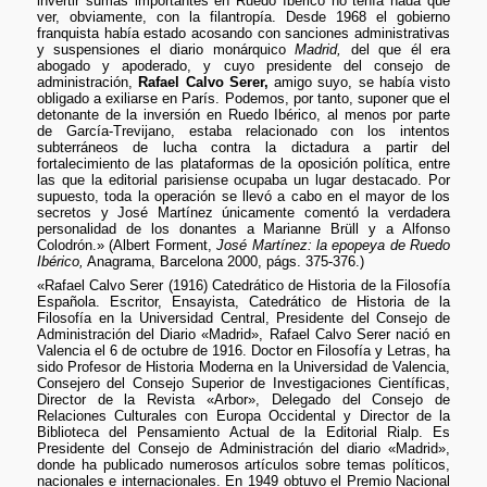
invertir sumas importantes en Ruedo Ibérico no tenía nada que
ver, obviamente, con la filantropía. Desde 1968 el gobierno
franquista había estado acosando con sanciones administrativas
y suspensiones el diario monárquico
Madrid,
del que él era
abogado y apoderado, y cuyo presidente del consejo de
administración,
Rafael Calvo Serer,
amigo suyo, se había visto
obligado a exiliarse en París. Podemos, por tanto, suponer que el
detonante de la inversión en Ruedo Ibérico, al menos por parte
de García-Trevijano, estaba relacionado con los intentos
subterráneos de lucha contra la dictadura a partir del
fortalecimiento de las plataformas de la oposición política, entre
las que la editorial parisiense ocupaba un lugar destacado. Por
supuesto, toda la operación se llevó a cabo en el mayor de los
secretos y José Martínez únicamente comentó la verdadera
personalidad de los donantes a Marianne Brüll y a Alfonso
Colodrón.» (Albert Forment,
José Martínez: la epopeya de Ruedo
Ibérico,
Anagrama, Barcelona 2000, págs. 375-376.)
«Rafael Calvo Serer (1916) Catedrático de Historia de la Filosofía
Española. Escritor, Ensayista, Catedrático de Historia de la
Filosofía en la Universidad Central, Presidente del Consejo de
Administración del Diario «Madrid», Rafael Calvo Serer nació en
Valencia el 6 de octubre de 1916. Doctor en Filosofía y Letras, ha
sido Profesor de Historia Moderna en la Universidad de Valencia,
Consejero del Consejo Superior de Investigaciones Científicas,
Director de la Revista «Arbor», Delegado del Consejo de
Relaciones Culturales con Europa Occidental y Director de la
Biblioteca del Pensamiento Actual de la Editorial Rialp. Es
Presidente del Consejo de Administración del diario «Madrid»,
donde ha publicado numerosos artículos sobre temas políticos,
nacionales e internacionales. En 1949 obtuvo el Premio Nacional