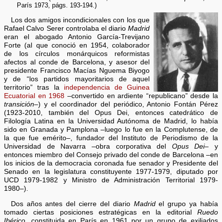
París 1973, págs. 193-194.)
Los dos amigos incondicionales con los que
Rafael Calvo Serer controlaba el diario
Madrid
eran el abogado Antonio García-Trevijano
Forte (al que conoció en 1954, colaborador
de los círculos monárquicos reformistas
afectos al conde de Barcelona, y asesor del
presidente Francisco Macías Nguema Biyogo
y de “los partidos mayoritarios de aquel
territorio” tras la
independencia de Guinea
Ecuatorial en 1968
–convertido en ardiente “republicano” desde la
transición
–) y el coordinador del periódico, Antonio Fontán Pérez
(1923-2010, también del Opus Dei, entonces catedrático de
Filología Latina en la Universidad Autónoma de Madrid, lo había
sido en Granada y Pamplona –luego lo fue en la Complutense, de
la que fue emérito–, fundador del Instituto de Periodismo de la
Universidad de Navarra –obra corporativa del
Opus Dei
– y
entonces miembro del Consejo privado del conde de Barcelona –en
los inicios de la democracia coronada fue senador y Presidente del
Senado en la legislatura constituyente 1977-1979, diputado por
UCD 1979-1982 y Ministro de Administración Territorial 1979-
1980–).
Dos años antes del cierre del diario
Madrid
el grupo ya había
tomado ciertas posiciones estratégicas en la editorial
Ruedo
Ibérico,
constituida en París en 1961 por un grupo de exiliados