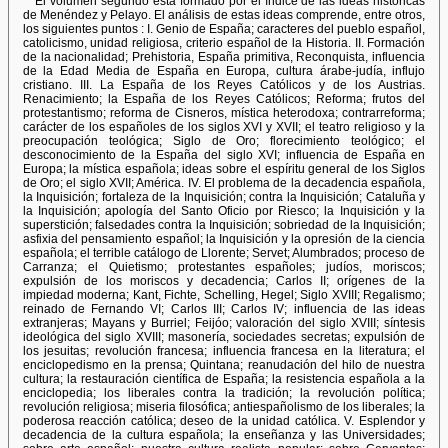
El volumen segundo está formado por el índice de las ideas históricas
de Menéndez y Pelayo. El análisis de estas ideas comprende, entre otros,
los siguientes puntos : I. Genio de España; caracteres del pueblo español,
catolicismo, unidad religiosa, criterio español de la Historia. II. Formación
de la nacionalidad; Prehistoria, España primitiva, Reconquista, influencia
de la Edad Media de España en Europa, cultura árabe-judía, influjo
cristiano. III. La España de los Reyes Católicos y de los Austrias.
Renacimiento; la España de los Reyes Católicos; Reforma; frutos del
protestantismo; reforma de Cisneros, mística heterodoxa; contrarreforma;
carácter de los españoles de los siglos XVI y XVII; el teatro religioso y la
preocupación teológica; Siglo de Oro; florecimiento teológico; el
desconocimiento de la España del siglo XVI; influencia de España en
Europa; la mística española; ideas sobre el espíritu general de los Siglos
de Oro; el siglo XVII; América. IV. El problema de la decadencia española,
la Inquisición; fortaleza de la Inquisición; contra la Inquisición; Cataluña y
la Inquisición; apología del Santo Oficio por Riesco; la Inquisición y la
superstición; falsedades contra la Inquisición; sobriedad de la Inquisición;
asfixia del pensamiento español; la Inquisición y la opresión de la ciencia
española; el terrible catálogo de Llorente; Servet; Alumbrados; proceso de
Carranza; el Quietismo; protestantes españoles; judíos, moriscos;
expulsión de los moriscos y decadencia; Carlos II; orígenes de la
impiedad moderna; Kant, Fichte, Schelling, Hegel; Siglo XVIII; Regalismo;
reinado de Fernando VI; Carlos III; Carlos IV; influencia de las ideas
extranjeras; Mayans y Burriel; Feijóo; valoración del siglo XVIII; síntesis
ideológica del siglo XVIII; masonería, sociedades secretas; expulsión de
los jesuitas; revolución francesa; influencia francesa en la literatura; el
enciclopedismo en la prensa; Quintana; reanudación del hilo de nuestra
cultura; la restauración científica de España; la resistencia española a la
enciclopedia; los liberales contra la tradición; la revolución política;
revolución religiosa; miseria filosófica; antiespañolismo de los liberales; la
poderosa reacción católica; deseo de la unidad católica. V. Esplendor y
decadencia de la cultura española; la enseñanza y las Universidades;