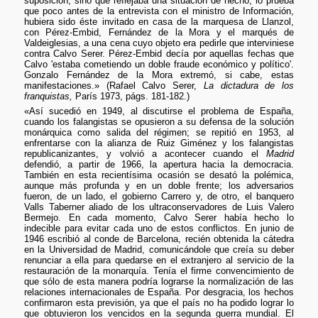
suposición, sino que reflejaba una situación de hecho, lo prueba
que poco antes de la entrevista con el ministro de Información,
hubiera sido éste invitado en casa de la marquesa de Llanzol,
con Pérez-Embid, Fernández de la Mora y el marqués de
Valdeiglesias, a una cena cuyo objeto era pedirle que interviniese
contra Calvo Serer. Pérez-Embid decía por aquellas fechas que
Calvo 'estaba cometiendo un doble fraude económico y político'.
Gonzalo Fernández de la Mora extremó, si cabe, estas
manifestaciones.» (Rafael Calvo Serer,
La dictadura de los
franquistas,
París 1973, págs. 181-182.)
«Así sucedió en 1949, al discutirse el problema de España,
cuando los falangistas se opusieron a su defensa de la solución
monárquica como salida del régimen; se repitió en 1953, al
enfrentarse con la alianza de Ruiz Giménez y los falangistas
republicanizantes, y volvió a acontecer cuando el
Madrid
defendió, a partir de 1966, la apertura hacia la democracia.
También en esta recientísima ocasión se desató la polémica,
aunque más profunda y en un doble frente; los adversarios
fueron, de un lado, el gobierno Carrero y, de otro, el banquero
Valls Taberner aliado de los ultraconservadores de Luis Valero
Bermejo. En cada momento, Calvo Serer había hecho lo
indecible para evitar cada uno de estos conflictos. En junio de
1946 escribió al conde de Barcelona, recién obtenida la cátedra
en la Universidad de Madrid, comunicándole que creía su deber
renunciar a ella para quedarse en el extranjero al servicio de la
restauración de la monarquía. Tenía el firme convencimiento de
que sólo de esta manera podría lograrse la normalización de las
relaciones internacionales de España. Por desgracia, los hechos
confirmaron esta previsión, ya que el país no ha podido lograr lo
que obtuvieron los vencidos en la segunda guerra mundial. El