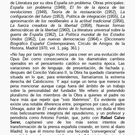
de Literatura por su obra
España sin problema.
Obras principales:
España sin problema
(1949),
El fin de la época de las
revoluciones
(1949),
Teoría de la restauración
(1952),
La
configuración del futuro
(1953),
Política de integración
(1955),
La
aproximación de los neoliberales a la actitud tradicional
(1956),
La fuerza creadora de la libertad
(1958),
Nuevas formas
democráticas de la libertad
(1960),
La literatura universal sobre la
guerra de España
(1962),
La Política mundial de los Estados
Unidos
(1962),
Las nuevas democracias
(1964).» (
Diccionario
Biográfico Español Contemporáneo,
Círculo de Amigos de la
Historia, Madrid 1970, vol. 1, pág. 361.)
«No hay por tanto ningún motivo para creer en una evolución del
Opus Dei como consecuencia de los diametrales cambios
operados en el pensamiento católico en nuestra época. Las
variaciones son de lenguaje, de presentación, de fachada y,
después del Concilio Vaticano II, la Obra ha quedado claramente
situada en lo que, para entendernos, llamaríamos la extrema
derecha del Catolicismo. Y aquí surge un tema que merece la
pena mencionar aunque caiga fuera del ámbito de un trabajo
sobre la personalidad del fundador. Me refiero al pretendido
pluralismo de los miembros de la Obra a quienes el padre no
hace más que repetir que "sois libérrimos". Es evidente que
existe una notable diferencia entre, pongamos por caso, el padre
Urteaga, autor de
El valor divino de lo humano,
sin duda el libro
más belicosamente integrista del opusdeísmo, y un profesor y
periodista como Antonio Fontán, que, junto con
Rafael Calvo
Serer,
capitaneó uno de los más serios intentos de
transformación de la prensa española creando, en torno al diario
Madrid,
lo que él mismo llamó una fecunda "convergencia" que