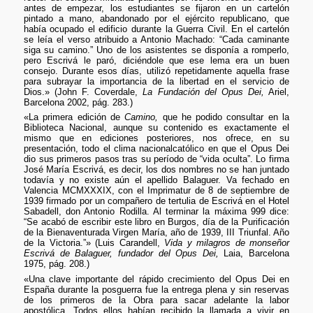
antes de empezar, los estudiantes se fijaron en un cartelón
pintado a mano, abandonado por el ejército republicano, que
había ocupado el edificio durante la Guerra Civil. En el cartelón
se leía el verso atribuido a Antonio Machado: “Cada caminante
siga su camino.” Uno de los asistentes se disponía a romperlo,
pero Escrivá le paró, diciéndole que ese lema era un buen
consejo. Durante esos días, utilizó repetidamente aquella frase
para subrayar la importancia de la libertad en el servicio de
Dios.» (John F. Coverdale,
La Fundación del Opus Dei,
Ariel,
Barcelona 2002, pág. 283.)
«La primera edición de
Camino,
que he podido consultar en la
Biblioteca Nacional, aunque su contenido es exactamente el
mismo que en ediciones posteriores, nos ofrece, en su
presentación, todo el clima nacionalcatólico en que el Opus Dei
dio sus primeros pasos tras su período de “vida oculta”. Lo firma
José María Escrivá, es decir, los dos nombres no se han juntado
todavía y no existe aún el apellido Balaguer. Va fechado en
Valencia MCMXXXIX, con el Imprimatur de 8 de septiembre de
1939 firmado por un compañero de tertulia de Escrivá en el Hotel
Sabadell, don Antonio Rodilla. Al terminar la máxima 999 dice:
“Se acabó de escribir este libro en Burgos, día de la Purificación
de la Bienaventurada Virgen María, año de 1939, III Triunfal. Año
de la Victoria.”» (Luis Carandell,
Vida y milagros de monseñor
Escrivá de Balaguer, fundador del Opus Dei,
Laia, Barcelona
1975, pág. 208.)
«Una clave importante del rápido crecimiento del Opus Dei en
España durante la posguerra fue la entrega plena y sin reservas
de los primeros de la Obra para sacar adelante la labor
apostólica. Todos ellos habían recibido la llamada a vivir en