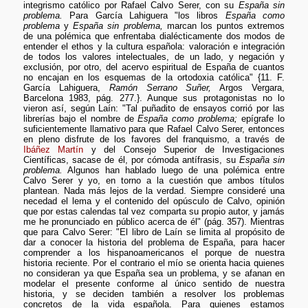
integrismo católico por Rafael Calvo Serer, con su
España sin
problema.
Para García Lahiguera "los libros
España como
problema
y
España sin problema,
marcan los puntos extremos
de una polémica que enfrentaba dialécticamente dos modos de
entender el ethos y la cultura española: valoración e integración
de todos los valores intelectuales, de un lado, y negación y
exclusión, por otro, del acervo espiritual de España de cuantos
no encajan en los esquemas de la ortodoxia católica" {11. F.
García Lahiguera,
Ramón Serrano Suñer,
Argos Vergara,
Barcelona 1983, pág. 277.}. Aunque sus protagonistas no lo
vieron así, según Laín: "Tal puñadito de ensayos corrió por las
librerías bajo el nombre de
España como problema;
epígrafe lo
suficientemente llamativo para que Rafael Calvo Serer, entonces
en pleno disfrute de los favores del franquismo, a través de
Ibáñez Martín
y del Consejo Superior de Investigaciones
Científicas, sacase de él, por cómoda antífrasis, su
España sin
problema.
Algunos han hablado luego de una polémica entre
Calvo Serer y yo, en torno a la cuestión que ambos títulos
plantean. Nada más lejos de la verdad. Siempre consideré una
necedad el lema y el contenido del opúsculo de Calvo, opinión
que por estas calendas tal vez comparta su propio autor, y jamás
me he pronunciado en público acerca de él" (pág. 357). Mientras
que para Calvo Serer: "El libro de Laín se limita al propósito de
dar a conocer la historia del problema de España, para hacer
comprender a los hispanoamericanos el porque de nuestra
historia reciente. Por el contrario el mío se orienta hacia quienes
no consideran ya que España sea un problema, y se afanan en
modelar el presente conforme al único sentido de nuestra
historia, y se deciden también a resolver los problemas
concretos de la vida española. Para quienes estamos