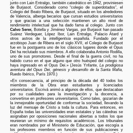
junto con Lain Entralgo, también catedrático en 1942, proviniesen
de Burjasot. Considerado como “colegio de superdotados”, el
Colegio del Beato Ribera, de Burjasot, situado en los alrededores
de Valencia, alberga becarios que cursan estudios universitarios
y que gracias a una selección mantienen un alto nivel de
rendimiento intelectual que ha dado fama al colegio. Junto con
Calvo Serer,
Botella y Jiménez Vargas, por Burjasot han pasado
Suárez Verdeguer, López Ibor, Lain Entralgo, Palacio Atard y
otros astros de la
intelligentsia
española. Fundado por el
arzobispo Juan de Ribera en el siglo XVII, el Colegio de Burjasot
fue en la postguerra uno de los clásicos lugares donde el Opus
Dei ha reclutado sus miembros. A ello colaboraba Antonio Rodilla,
uno de sus promotores. Desde el final de la guerra civil, no ha
habido curso en el que alguno que otro huésped del colegio no
haya ingresado en el Opus Dei.» (Jesús Ynfante,
La prodigiosa
aventura del Opus Dei, génesis y desarrollo de la Santa Mafia,
Ruedo Ibérico, París 1970.)
«En consecuencia, al principio de la década del 40 todos los
miembros de la Obra eran estudiantes y licenciados
universitarios. Escrivá animó a algunos de ellos, que destacaban
por su cualidades para la investigación y la docencia, a
convertirse en profesores universitarios. Como tales, gozarían de
la inmejorable oportunidad de conformar la sociedad, llevando la
luz del mensaje de Cristo a toda la cultura. Para entonces, en
España todas las universidades eran estatales y las cátedras se
asignaban por oposiciones nacionales abiertas a todos los que
reunieran un mínimo de requisitos académicos. Los tribunales
eran nombrados por el Ministerio de Educación, que escogía a
los profesores miembros en función de sus publicaciones y