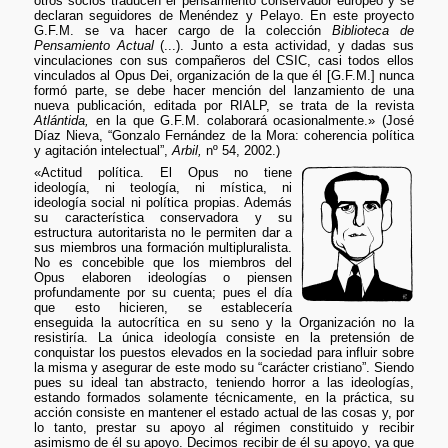
otros socios traducen el pensamiento conservador europeo y se
declaran seguidores de Menéndez y Pelayo. En este proyecto
G.F.M. se va hacer cargo de la colección
Biblioteca de
Pensamiento Actual
(...). Junto a esta actividad, y dadas sus
vinculaciones con sus compañeros del CSIC, casi todos ellos
vinculados al Opus Dei, organización de la que él [G.F.M.] nunca
formó parte, se debe hacer mención del lanzamiento de una
nueva publicación, editada por RIALP, se trata de la revista
Atlántida,
en la que G.F.M. colaborará ocasionalmente.» (José
Díaz Nieva, “Gonzalo Fernández de la Mora: coherencia política
y agitación intelectual”,
Arbil,
nº 54, 2002.)
«Actitud política. El Opus no tiene
ideología, ni teología, ni mística, ni
ideología social ni política propias. Además
su característica conservadora y su
estructura autoritarista no le permiten dar a
sus miembros una formación multipluralista.
No es concebible que los miembros del
Opus elaboren ideologías o piensen
profundamente por su cuenta; pues el día
que esto hicieren, se establecería
enseguida la autocrítica en su seno y la Organización no la
resistiría. La única ideología consiste en la pretensión de
conquistar los puestos elevados en la sociedad para influir sobre
la misma y asegurar de este modo su “carácter cristiano”. Siendo
pues su ideal tan abstracto, teniendo horror a las ideologías,
estando formados solamente técnicamente, en la práctica, su
acción consiste en mantener el estado actual de las cosas y, por
lo tanto, prestar su apoyo al régimen constituido y recibir
asimismo de él su apoyo. Decimos recibir de él su apoyo, ya que