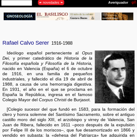
Rafael Calvo Serer
1916-1988
Ideólogo español perteneciente al
Opus
Dei,
y primer catedrático de
Historia de la
Filosofía española y Filosofía de la Historia,
nacido en Valencia (España) el 6 de octubre
de 1916, en una familia de pequeños
industriales, y fallecido el día 19 de abril de
1988, a causa de una hemorragia digestiva.
En 1931, el año en el que se proclama en
España la República, ingresa en el famoso
Colegio Mayor del
Corpus Christi
de Burjasot.
[Colegio sucesor del que fundó en 1583, para la formación del
clero y honra solemne del Santísimo Sacramento, sobre el antiguo
castillo moro del siglo XIII, el arzobispo y virrey de Valencia, San
Juan de Ribera, fallecido en 1611 –poco después de la expulsión
por Felipe III de los moriscos–, que fue desamortizado en 1866 y
vendido en subasta: la «dehesa del Patriarca» fue adquirida en