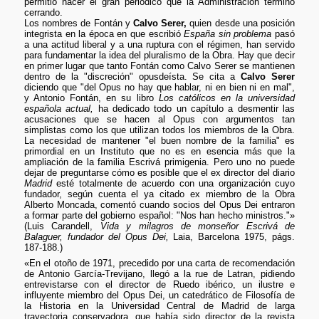
permitió hacer el gran periódico que la Administración terminó
cerrando.
Los nombres de Fontán y
Calvo Serer,
quien desde una posición
integrista en la época en que escribió
España sin problema
pasó
a una actitud liberal y a una ruptura con el régimen, han servido
para fundamentar la idea del pluralismo de la Obra. Hay que decir
en primer lugar que tanto Fontán como Calvo Serer se mantienen
dentro de la "discreción" opusdeísta. Se cita a
Calvo Serer
diciendo que "del Opus no hay que hablar, ni en bien ni en mal",
y Antonio Fontán, en su libro
Los católicos en la universidad
española actual,
ha dedicado todo un capítulo a desmentir las
acusaciones que se hacen al Opus con argumentos tan
simplistas como los que utilizan todos los miembros de la Obra.
La necesidad de mantener "el buen nombre de la familia" es
primordial en un Instituto que no es en esencia más que la
ampliación de la familia Escrivá primigenia. Pero uno no puede
dejar de preguntarse cómo es posible que el ex director del diario
Madrid
esté totalmente de acuerdo con una organización cuyo
fundador, según cuenta el ya citado ex miembro de la Obra
Alberto Moncada, comentó cuando socios del Opus Dei entraron
a formar parte del gobierno español: "Nos han hecho ministros."»
(Luis Carandell,
Vida y milagros de monseñor Escrivá de
Balaguer, fundador del Opus Dei,
Laia, Barcelona 1975, págs.
187-188.)
«En el otoño de 1971, precedido por una carta de recomendación
de Antonio García-Trevijano, llegó a la rue de Latran, pidiendo
entrevistarse con el director de Ruedo ibérico, un ilustre e
influyente miembro del Opus Dei, un catedrático de Filosofía de
la Historia en la Universidad Central de Madrid de larga
trayectoria conservadora, que había sido director de la revista