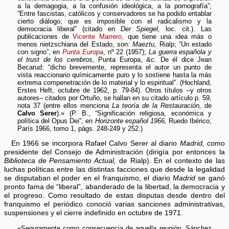
a la demagogia, a la confusión ideológica, a la pornografía”;
“Entre fascistas, católicos y conservadores se ha podido entablar
cierto diálogo, que es imposible con el radicalismo y la
democracia liberal” (citado en
Der Spiegel,
loc. cit.). Las
publicaciones de
Vicente Marrero,
que tiene una idea más o
menos nietzschiana del Estado, son:
Maeztu,
Rialp; “Un estado
con signo”, en
Punta Europa
, nº 22 (1957);
La guerra española y
el trust de los cerebros,
Punta Europa, &c. De él dice Jean
Becarud: “dicho brevemente, representa el autor un punto de
vista reaccionario químicamente puro y lo sostiene hasta la más
extrema compenetración de lo material y lo espiritual”. (Hochland,
Erstes Heft, octubre de 1962, p. 79-84). Otros títulos –y otros
autores– citados por Ortuño, se hallan en su citado artículo p. 59,
nota 37 (entre ellos menciona
La teoría de la Restauración,
de
Calvo Serer
).» (P. B., “Significación religiosa, económica y
política del Opus Dei”, en
Horizonte español 1966,
Ruedo Ibérico,
París 1966, tomo 1, págs. 248-249 y 252.)
En 1966 se incorpora Rafael Calvo Serer al diario
Madrid,
como
presidente del Consejo de Administración (dirigía por entonces la
Biblioteca de Pensamiento Actual,
de Rialp). En el contexto de las
luchas políticas entre las distintas facciones que desde la legalidad
se disputaban el poder en el franquismo, el diario
Madrid
se ganó
pronto fama de “liberal”, abanderado de la libertad, la democracia y
el progreso. Como resultado de estas disputas desde dentro del
franquismo el periódico conoció varias sanciones administrativas,
suspensiones y el cierre indefinido en octubre de 1971.
«Seguramente como consecuencia de aquella reunión, Sánchez