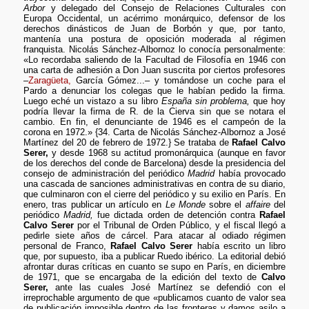
Arbor
y delegado del Consejo de Relaciones Culturales con
Europa Occidental, un acérrimo monárquico, defensor de los
derechos dinásticos de Juan de Borbón y que, por tanto,
mantenía una postura de oposición moderada al régimen
franquista. Nicolás Sánchez-Albornoz lo conocía personalmente:
«Lo recordaba saliendo de la Facultad de Filosofía en 1946 con
una carta de adhesión a Don Juan suscrita por ciertos profesores
–
Zaragüeta,
García Gómez...– y tomándose un coche para el
Pardo a denunciar los colegas que le habían pedido la firma.
Luego eché un vistazo a su libro
España sin problema,
que hoy
podría llevar la firma de R. de la Cierva sin que se notara el
cambio. En fin, el denunciante de 1946 es el campeón de la
corona en 1972.» {34. Carta de Nicolás Sánchez-Albornoz a José
Martínez del 20 de febrero de 1972.} Se trataba de
Rafael Calvo
Serer,
y desde 1968 su actitud promonárquica (aunque en favor
de los derechos del conde de Barcelona) desde la presidencia del
consejo de administración del periódico
Madrid
había provocado
una cascada de sanciones administrativas en contra de su diario,
que culminaron con el cierre del periódico y su exilio en París. En
enero, tras publicar un artículo en
Le Monde
sobre el
affaire
del
periódico
Madrid,
fue dictada orden de detención contra
Rafael
Calvo Serer
por el Tribunal de Orden Público, y el fiscal llegó a
pedirle siete años de cárcel. Para atacar al odiado régimen
personal de Franco,
Rafael Calvo Serer
había escrito un libro
que, por supuesto, iba a publicar Ruedo ibérico. La editorial debió
afrontar duras críticas en cuanto se supo en París, en diciembre
de 1971, que se encargaba de la edición del texto de
Calvo
Serer,
ante las cuales José Martínez se defendió con el
irreprochable argumento de que «publicamos cuanto de valor sea
de publicación imposible dentro de las fronteras y damos asilo a