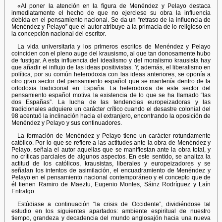
«Al poner la atención en la figura de Menéndez y Pelayo destaca
inmediatamente el hecho de que no ejerciese su obra la influencia
debida en el pensamiento nacional. Se da un “retraso de la influencia de
Menéndez y Pelayo” que el autor atribuye a la primacía de lo religioso en
la concepción nacional del escritor.
La vida universitaria y los primeros escritos de Menéndez y Pelayo
coinciden con el pleno auge del krausismo, al que tan donosamente hubo
de fustigar. A esta influencia del idealismo y del moralismo krausista hay
que añadir el influjo de las ideas positivistas. Y, además, el liberalismo en
política, por su común heterodoxia con las ideas anteriores, se oponía a
otro gran sector del pensamiento español que se mantenía dentro de la
ortodoxia tradicional en España. La heterodoxia de este sector del
pensamiento español motiva la existencia de lo que se ha llamado “las
dos Españas”. La lucha de las tendencias europeizadoras y las
tradicionales adquiere un carácter crítico cuando el desastre colonial del
98 acentuó la inclinación hacia el extranjero, encontrando la oposición de
Menéndez y Pelayo y sus continuadores.
La formación de Menéndez y Pelayo tiene un carácter rotundamente
católico. Por lo que se refiere a las actitudes ante la obra de Menéndez y
Pelayo, señala el autor aquellas que se manifiestan ante la obra total, y
no críticas parciales de algunos aspectos. En este sentido, se analiza la
actitud de los católicos, krausistas, liberales y europeizadores y se
señalan los intentos de asimilación, el encuadramiento de Menéndez y
Pelayo en el pensamiento nacional contemporáneo y el concepto que de
él tienen Ramiro de Maeztu, Eugenio Montes, Sáinz Rodríguez y Laín
Entralgo.
Estúdiase a continuación “la crisis de Occidente”, dividiéndose tal
estudio en los siguientes apartados: ambiente espiritual de nuestro
tiempo, grandeza y decadencia del mundo anglosajón hacia una nueva