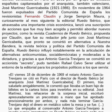
españoles capitaneados por el anarquista, también valenciano,
José Martínez Guerricabeitia (1921-1986). En noviembre de 1964
fueron expulsados del Partido Comunista de España los
revisionistas
Fernando Claudín
y Jorge Semprún Maura, y
curiosamente al mes siguiente la editorial Ruedo Ibérico, que
atravesaba una importante crisis económica, lanzó una suscripción
de acciones que fue muy bien acogida y permitió abordar nuevos
proyectos, como la revista
Cuadernos de Ruedo Ibérico,
propuesta
por Claudín, que fue su redactor jefe junto con José Martínez
Gerricabeitia, que pronto se convirtió en alternativa a
Nuestra
Bandera,
la revista teórica y política del Partido Comunista de
España.
Ruedo Ibérico
influyó notablemente en la articulación de
alternativas anticomunistas, socialdemócratas y moderadas a la
dictadura, y gracias a que Antonio García-Trevijano se convirtió en
accionista “secreto”, pudo también Rafael Calvo Serer utilizar el
entorno de la editorial para los propósitos políticos a los que servía:
«El viernes 18 de diciembre de 1969 el notario Antonio García-
Trevijano se citó en París con el director de Ruedo Ibérico [el
anarquista José Martínez Guerricabeitia]. El primero, tras
saludarle amigablemente, le comentó que llevaba un buen fajo de
billetes en la cartera listos para invertirlos en su editorial. José
Martínez, tras rehacerse de la sorpresa inicial, escrituró
apresuradamente un precontrato a mano que fue aprobado
provisionalmente por ambos, y nada más terminar García-
Trevijano dejó el dinero en metálico sobre la mesa y se fue. (...)
Lo que empujaba al conservador Antonio García-Trevijano a