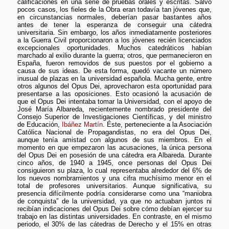
calificaciones en una serie de pruebas orales y escritas. Salvo
pocos casos, los fieles de la Obra eran todavía tan jóvenes que,
en circunstancias normales, deberían pasar bastantes años
antes de tener la esperanza de conseguir una cátedra
universitaria. Sin embargo, los años inmediatamente posteriores
a la Guerra Civil proporcionaron a los jóvenes recién licenciados
excepcionales oportunidades. Muchos catedráticos habían
marchado al exilio durante la guerra; otros, que permanecieron en
España, fueron removidos de sus puestos por el gobierno a
causa de sus ideas. De esta forma, quedó vacante un número
inusual de plazas en la universidad española. Mucha gente, entre
otros algunos del Opus Dei, aprovecharon esta oportunidad para
presentarse a las oposiciones. Esto ocasionó la acusación de
que el Opus Dei intentaba tomar la Universidad, con el apoyo de
José María Albareda, recientemente nombrado presidente del
Consejo Superior de Investigaciones Científicas, y del ministro
de Educación,
Ibáñez Martín
. Éste, perteneciente a la Asociación
Católica Nacional de Propagandistas, no era del Opus Dei,
aunque tenía amistad con algunos de sus miembros. En el
momento en que empezaron las acusaciones, la única persona
del Opus Dei en posesión de una cátedra era Albareda. Durante
cinco años, de 1940 a 1945, once personas del Opus Dei
consiguieron su plaza, lo cual representaba alrededor del 6% de
los nuevos nombramientos y una cifra muchísimo menor en el
total de profesores universitarios. Aunque significativa, su
presencia difícilmente podría considerarse como una “maniobra
de conquista” de la universidad, ya que no actuaban juntos ni
recibían indicaciones del Opus Dei sobre cómo debían ejercer su
trabajo en las distintas universidades. En contraste, en el mismo
periodo, el 30% de las cátedras de Derecho y el 15% en otras