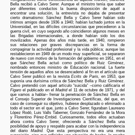
Bella recibió a Calvo Serer. Aunque el ministro tenía que saber
por diferentes conductos la buena disposición de aquél a
encontrar una solución, la entrevista no dejaba de presentar
cierto dramatismo: Sánchez Bella y Calvo Serer habían sido
íntimos amigos desde 1936 a 1940; habían luchado juntos en la
Universidad, en las difíciles circunstancias que precedieron a la
guerra civil, en cuyo segundo año coincidieron algunos meses en
las Brigadas internacionales, a donde habían sido los dos
movilizados. Apenas dos años más tarde, en 1940, rompieron
sus relaciones por graves discrepancias en la forma de
compaginar la actividad profesional y la vida pública; aunque las
restablecieron en 1949 de un modo muy superficial, se separaron
de nuevo con motivo de la formación del gobierno en 1951, en el
que Sánchez Bella actuó como político de Ruiz Giménez,
nombrado entonces ministro de Educación nacional. La fuerte
tensión de aquellos años se desencadenó al fin en el artículo que
Calvo Serer publicó en la revista
Ecrits de Paris,
en 1953, que
suponía una durísima crítica de Sánchez Bella y Ruiz Giménez.
Calvo pretendió con aquel artículo “suicida” –como calificaría el
Figaro
el publicado en el
Madrid
el 11 de octubre de 1971, y del
que vamos a hablar– frenar la penetración de Sánchez Bella en
el Consejo Superior de Investigaciones Científicas, del que, en
caso de conseguir su objetivo, hubiese desplazado o eliminado a
todo el sector en el que, junto a Calvo Serer, figuraban Laureano
López Rodó, Luis Valls Taberner, Gonzalo Fernández de la Mora
y Florentino Pérez-Embid. Curiosamente, todos ellos actuaban
ahora contra Calvo Serer, ofreciendo a Sánchez Bella una
posibilidad de apoyo y respaldo para acabar con la independencia
del diario
Madrid.
Que esta perspectiva no era una mera