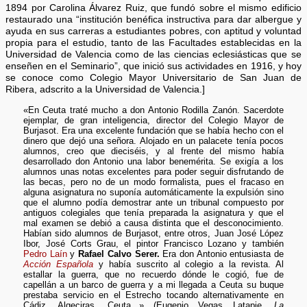
1894 por Carolina Álvarez Ruiz, que fundó sobre el mismo edificio
restaurado una “institución benéfica instructiva para dar albergue y
ayuda en sus carreras a estudiantes pobres, con aptitud y voluntad
propia para el estudio, tanto de las Facultades establecidas en la
Universidad de Valencia como de las ciencias eclesiásticas que se
enseñen en el Seminario”, que inició sus actividades en 1916, y hoy
se conoce como Colegio Mayor Universitario de San Juan de
Ribera, adscrito a la Universidad de Valencia.]
«En Ceuta traté mucho a don Antonio Rodilla Zanón. Sacerdote
ejemplar, de gran inteligencia, director del Colegio Mayor de
Burjasot. Era una excelente fundación que se había hecho con el
dinero que dejó una señora. Alojado en un palacete tenía pocos
alumnos, creo que dieciséis, y al frente del mismo había
desarrollado don Antonio una labor benemérita. Se exigía a los
alumnos unas notas excelentes para poder seguir disfrutando de
las becas, pero no de un modo formalista, pues el fracaso en
alguna asignatura no suponía automáticamente la expulsión sino
que el alumno podía demostrar ante un tribunal compuesto por
antiguos colegiales que tenía preparada la asignatura y que el
mal examen se debió a causa distinta que el desconocimiento.
Habían sido alumnos de Burjasot, entre otros, Juan José López
Ibor, José Corts Grau, el pintor Francisco Lozano y también
Pedro Laín
y
Rafael Calvo Serer.
Era don Antonio entusiasta de
Acción Española
y había suscrito al colegio a la revista. Al
estallar la guerra, que no recuerdo dónde le cogió, fue de
capellán a un barco de guerra y a mi llegada a Ceuta su buque
prestaba servicio en el Estrecho tocando alternativamente en
Cádiz, Algeciras, Ceuta...» (Eugenio Vegas Latapie,
La