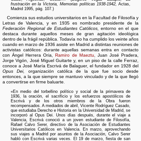
frustración en la Victoria, Memorias políticas 1938-1942,
Actas,
Madrid 1995, pág. 107.)
Comienza sus estudios universitarios en la Facultad de Filosofía y
Letras de Valencia, y en 1935 es nombrado presidente de la
Federación Regional de Estudiantes Católicos,
entorno en el que
destaca durante aquellos meses de gran agitación ideológica
dentro de la frágil república. Todavía no ha cumplido los veinte años
cuando en marzo de 1936 asiste en Madrid a distintas reuniones de
activistas católicos: durante aquellas semanas entra en contacto
con Ángel Herrera Oria,
Ramiro de Maeztu
, Juan José Pradera,
Jorge Vigón, José Miguel Guitarte y, en un piso de la calle Ferraz,
conoce a José María Escrivá de Balaguer, el fundador en 1928 del
Opus Dei,
organización católica de la que fue socio desde
entonces, a la que siempre se mantuvo vinculado y de la que llegó
a convertirse en firme baluarte.
«En medio del torbellino político y social de la primavera de
1936, la oración, el sacrificio y los esfuerzos apostólicos de
Escrivá y de los otros miembros de la Obra fueron
recompensados. A mediados de abril, Vicente Rodríguez Casado,
que estudiaba Derecho e Historia en la Universidad de Madrid, se
incorporó al Opus Dei. Unos días después, durante el viaje a
Valencia, Escrivá conoció a un joven estudiante de Filosofía,
Rafael Calvo Serer, directivo de la Asociación de Estudiantes
Universitarios Católicos en Valencia. En marzo, aprovechando
sus viajes a Madrid por asuntos de la Asociación, Calvo Serer
habló con Escrivá varias veces. El 19 de marzo, fiesta de san