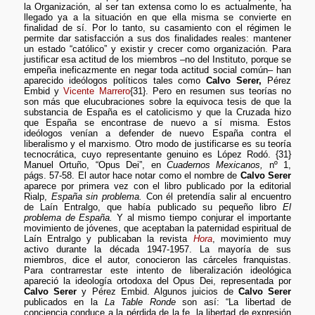
la Organización, al ser tan extensa como lo es actualmente, ha
llegado ya a la situación en que ella misma se convierte en
finalidad de sí. Por lo tanto, su casamiento con el régimen le
permite dar satisfacción a sus dos finalidades reales: mantener
un estado “católico” y existir y crecer como organización. Para
justificar esa actitud de los miembros –no del Instituto, porque se
empeña ineficazmente en negar toda actitud social común– han
aparecido ideólogos políticos tales como
Calvo Serer,
Pérez
Embid y
Vicente Marrero
{31}. Pero en resumen sus teorías no
son más que elucubraciones sobre la equivoca tesis de que la
substancia de España es el catolicismo y que la Cruzada hizo
que España se encontrase de nuevo a sí misma. Estos
ideólogos venían a defender de nuevo España contra el
liberalismo y el marxismo. Otro modo de justificarse es su teoría
tecnocrática, cuyo representante genuino es López Rodó. {31}
Manuel Ortuño, “Opus Dei”, en
Cuadernos Mexicanos,
nº 1,
págs. 57-58. El autor hace notar como el nombre de
Calvo Serer
aparece por primera vez con el libro publicado por la editorial
Rialp,
España sin problema.
Con él pretendía salir al encuentro
de Laín Entralgo, que había publicado su pequeño libro
El
problema de España.
Y al mismo tiempo conjurar el importante
movimiento de jóvenes, que aceptaban la paternidad espiritual de
Laín Entralgo y publicaban la revista
Hora
, movimiento muy
activo durante la década 1947-1957. La mayoría de sus
miembros, dice el autor, conocieron las cárceles franquistas.
Para contrarrestar este intento de liberalización ideológica
apareció la ideología ortodoxa del Opus Dei, representada por
Calvo Serer
y Pérez Embid. Algunos juicios de
Calvo Serer
publicados en la
La Table Ronde
son así: “La libertad de
conciencia conduce a la pérdida de la fe, la libertad de expresión