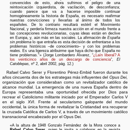
convencidos de esto, ahora sufrimos el peligro de una
reintoxicación izquierdista, de vacilación, de desconfianza;
cuando parece que va a hacerse imposible continuar
homogéneamente la historia de España, es necesario reafirmar
nuestras convicciones y llevarlas al ánimo de todos los
españoles. De lo contrario resultará estéril el Movimiento
Nacional, y perdería firmeza nuestra acción en el mundo frente a
las concepciones revolucionarias, cuyas ideas están en declive
en Europa, y, aún más en las sociales. La afirmación de
España
sin problema
lo que entraña es esta decisión de enfrentarse a los
problemas históricos –de conocimiento– y con los problemas
reales. Es una ligereza atribuirme que haya dicho que España no
tiene problemas."» (Jorge Lombardero Álvarez, “
¿Laín liberal? A
los veinticinco años de un descargo de conciencia
”,
El
Catoblepas,
nº 2, abril 2002, pág. 12.)
Rafael Calvo Serer y Florentino Pérez-Embid fueron durante los
años cincuenta dos de los estrategas más influyentes del
Opus Dei,
organización que consideraban como un revitalizador católico de
alcance mundial. La emergencia de una nueva España dentro de
Europa representaba una oportunidad ofrecida por Dios para
recrear el Catolicismo militante iniciado por el Emperador Carlos V
en el siglo XVI. Frente al secularismo galopante del mundo
occidental, la única forma de revitalizar la Cristiandad era recuperar
la cruzada Católica de Carlos V, a través de un movimiento católico
transnacional encabezado por el Opus Dei.
«A la altura de 1948 Gonzalo Fernández de la Mora conoce a
Rafael Calvo Serer,
quien le invita a colaborar en la revista