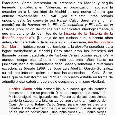
Exteriores. Como interesaba su presencia en Madrid y seguía
teniendo la cátedra en Valencia, su organización favorece la
creación en la Universidad de Madrid de una nueva cátedra que
obtiene rápidamente en 1946 (por supuesto, “tras reñidas
oposiciones”). Se convierte así Rafael Calvo Serer en el primer
catedrático de
Historia de la Filosofía española y Filosofía de la
Historia
(conjunción de rótulos bien significativa ideológicamente, y
que marca uno de los hitos de la
historia de la “historia de la
filosofía española”
). [No deja de ser curioso que, cuarenta años
antes, otro catedrático de la universidad valenciana,
Adolfo Bonilla y
San Martín,
hubiese recurrido también a la
filosofía española
para
lograr trasladarse a Madrid.] Pero otros eran los intereses del
flamante primer catedrático de
Historia de la Filosofía española,
y
aunque ocupa esa cátedra durante cuarenta años, hasta su
jubilación, había de mantenerla descuidada y sometida a reiteradas
excedencias (desde 1969 fue José Luis Abellán García-González,
su adjunto interino, quien sustituía las ausencias de Calvo Serer,
tarea que se transformó en 1973 en un puesto estable en forma de
adjuntía a esa cátedra, que siguió ocupando el mismo Abellán).
«
Ibáñez Martín
había conseguido, y supongo que sin grandes
esfuerzos, lo que se proponía. Y en el tiempo en que estuvo de
Ministro siguió manipulando los Tribunales de las oposiciones
dando la cátedra o a falangistas de izquierda o a miembros del
Opus Dei como
Rafael Calvo Serer,
para el que se creó una
cátedra. Hasta el extremo de que se comentó que en su época
no se hacían oposiciones, sino 'opusiciones'.» (Eugenio Vegas