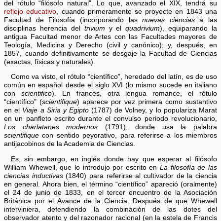
del rótulo “filósofo natural”. Lo que, avanzado el XIX, tendrá su
reflejo educativo
, cuando primeramente se proyecte en 1843 una
Facultad de Filosofía (incorporando las
nuevas ciencias
a las
disciplinas herencia del
trivium
y el
quadrivium
), equiparando la
antigua Facultad menor de Artes con las Facultades mayores de
Teología, Medicina y Derecho (civil y canónico); y, después, en
1857, cuando definitivamente se desgaje la Facultad de Ciencias
(exactas, físicas y naturales).
Como va visto, el rótulo “científico”, heredado del latín, es de uso
común en español desde el siglo XVI (lo mismo sucede en italiano
con
scientifico
). En francés, otra lengua romance, el rótulo
“científico” (
scientifique
) aparece por vez primera como sustantivo
en el
Viaje a Siria y Egipto
(1787) de Volney, y lo populariza Marat
en un panfleto escrito durante el convulso periodo revolucionario,
Los charlatanes modernos
(1791), donde usa la palabra
scientifique
con sentido peyorativo, para referirse a los miembros
antijacobinos de la Academia de Ciencias.
Es, sin embargo, en inglés donde hay que esperar al filósofo
William Whewell, que lo introdujo por escrito en
La filosofía de las
ciencias inductivas
(1840) para referirse al cultivador de la ciencia
en general. Ahora bien, el término “científico” apareció (oralmente)
el 24 de junio de 1833, en el tercer encuentro de la Asociación
Británica por el Avance de la Ciencia. Después de que Whewell
interviniera, defendiendo la combinación de las dotes del
observador atento y del razonador racional (en la estela de Francis