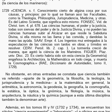
(la ciencia de los marineros):
1729 «CIENCIA. s. f. Conocimiento cierto de algúna cosa por sus
cáusas, y principios: por lo qual se llaman assi las Facultades,
como la Theología, Philosophía, Jurisprudencia, Medicina, y otras.
Es del Latino
Scientia
, que significa esto mismo. FONSEC. Vid. de
Christ. tom. 4. pl. 678. Las ciéncias humanas, el poder y la justicia,
todas son siervas del poder y de la Justicia Divina, y no pueden las
ciéncias humanas subir al Alcázar en que reside la Sabiduria
Divina, si ella misma no las llama y las convida, y dandolas la
mano las ayúda. SAAV. Empr. 4. Los Ingenios mui entregados à la
especulacion de las ciéncias son tardos en obrar, y tímidos en
resolver. CERV. Persil. lib. 2. cap. 1. La tormenta creció de
manera, que agotó la ciéncia de los Marinéros. FIGUER. Plaz.
univ. Disc. 23. Es cierto habría sido sin esta ciencia (la Geometría)
engañosa la Architectúra, la Mathemática en todo ciega, y muerta
la Cosmographía.» (RAE,
Diccionario de Autoridades
, tomo II,
1729).
No obstante, en otras entradas se constata que ciencia también
va referido –aparte de la geometría, la filosofía, la teología, la
jurisprudencia y la medicina– a la matemática en general, la
aritmética, la astronomía, la geodesia, la geografía, la cosmografía,
la estática, la óptica, la gnómica, la filología, la música, la
arquitectura, la náutica y la química (aunque a esta última disciplina
también la denominan arte).
Además, en los tomos III y IV (1732 y 1734), se encuentran los
rótulos “ciencia experimental” y “laboratorio”: «La oficina en que los