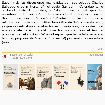
Bacon y de las discusiones mantenidas con sus colegas Charles
Babbage o John Herschel), el poeta Samuel T. Coleridge tomó
acaloradamente la palabra, señalando con acritud que los
miembros de la asociación -a los que se les llamaba por entonces
“hombres de ciencia”, “
savants
” o “filósofos naturales”- no deberían
referirse a sí mismos con el título honorífico de “filósofos naturales”,
ya que se dedicaban a recabar fósiles o mariposas, o a trastear con
aparatos eléctricos, manchándose las manos. Tras el tumulto
provocado en el auditorio, Whewell repuso que hacía falta un nuevo
término, proponiendo “científico” (
scientist
) por analogía con artista
(
artist
).
cmmc
Filosofía en español
averiguador
© 2026 filosofia.org