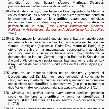
aritmética de mejor figura.» (Jusepe Martínez,
Discursos
practicables del nobilísimo arte de la pintura
, c. 1673).
1690 «De donde infiero yo, que habiendo Dios depositado la Medicina
en las Manos de los Médicos, los que no fueren perfectos, tanto en
lo experimental, como en lo
científico
, serán unos homicidas
domésticos, que nos maten, porque su ser, y acierto consiste en la
perfección de un todo» (
José Gazola
,
Entusiasmos Médicos,
Políticos, y Astrológicos, del grande Archisoplón de las Estrellas
,
1690).
1698 «El Gobernador le respondió que siempre él había entendido estar
en tierra de la demarcación de Castilla; porque para eso tenía en su
Campo un religioso (que era el Padre Fray Martín de Rada) muy
científico
y sabio en las matemáticas, cosmografía y astrología,
por cuyo parecer y juicio se hallaba estar muy dentro de la
demarcación de las dos Coronas, según la Bula de la Santidad de
Alejandro VI, con quien podía quedar bastantemente satisfecho.»
(Fray Gaspar de San Agustín,
Conquistas de las Islas Filipinas
, c.
1698).
1725 «Aun en las materias físicas no es absoluto y general el
Escepticismo del Dr. Martínez, pues concede el conocimiento
claro, seguro y cierto de muchas verdades, negando sólo que ese
conocimiento sea
científico
, u demostrativo (que es lo mismo que
dice Valles).» (Feijoo,
Apología del Escepticismo Médico
, 1725).
1728 «
Medicus, aut quilibet sciens supra omnes homines
, poniendo
sobre los hombres al
científico
, y sobre los
científicos
al
médico.» (Martín Martínez en Feijoo,
Teatro Crítico Universal
,
tomo
I
, 1728).
1729 «Si alguna verdad alcanzamos, o la debemos a la experiencia, y