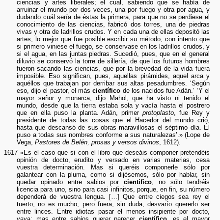
ciencias y artes liberales; el cual, sabiendo que se había de
arruinar el mundo por dos veces, una por fuego y otra por agua, y
dudando cuál sería de éstas la primera, para que no se perdiese el
conocimiento de las ciencias, fabricó dos torres, una de piedras
vivas y otra de ladrillos crudos. Y en cada una de ellas depositó las
artes, lo mejor que fue posible escribir su método, con intento que
si primero viniese el fuego, se conservase en los ladrillos crudos, y
si el agua, en las juntas piedras. Sucedió, pues, que en el general
diluvio se conservó la torre de sillería, de que los futuros hombres
fueron sacando las ciencias, que por la brevedad de la vida fuera
imposible. Eso significan, pues, aquellas pirámides, aquel arca y
aquéllos que trabajan por derribar sus altas pesadumbres. ‘Según
eso, dijo el pastor, el más
científico
de los nacidos fue Adán.’ ‘Y el
mayor señor y monarca, dijo Mahol, que ha visto ni tenido el
mundo, desde que la tierra estaba sola y vacía hasta el postrero
que en ella puso la planta. Adán, primer
protoplasto
, fue Rey y
presidente de todas las cosas que el Hacedor del mundo crió,
hasta que descansó de sus obras maravillosas el séptimo día. Él
puso a todas sus nombres conforme a sus naturalezas’.» (Lope de
Vega,
Pastores de Belén, prosas y versos divinos
, 1612).
1617 «Es el caso que si con el libro que deseáis componer pretendéis
opinión de docto, erudito y versado en varias materias, cesa
vuestra determinación. Mas si queréis componerle sólo por
galantear con la pluma, como si dijésemos, sólo por hablar, sin
quedar opinado entre sabios por
científico
, no sólo tendréis
licencia para uno, sino para casi infinitos, porque, en fin, su número
dependerá de vuestra lengua. […] Que entre ciegos sea rey el
tuerto, no es mucho; pero fuera, sin duda, desvarío quererlo ser
entre linces. Entre idiotas pasar el menos insipiente por docto,
vaya; mas entre sabios querer parecer
científico
, es el mayor