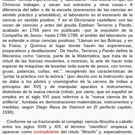
Chímicos trabajan, y sacan sus extractos y otras cosas.» A
diferencia del taller o de la escuela (escenarios de las ciencias en
sentido práctico y aristotélico), el laboratorio es el escenario de la
ciencia en sentido positivo. Y en el
Diccionario castellano con las
voces de ciencias y artes
del jesuita Esteban Terreros y Pando,
acabado en 1765 pero no publicado –por la expulsión de la
Compañía de Jesús– hasta 1786-1788, el ámbito del laboratorio ya
se extiende a otras ciencias positivas: “Llaman en las Boticas, y en
la Física, y Química al lugar donde hacen las experiencias,
preparativos y destilaciones”. De hecho, Terreros y Pando define la
Mecánica como “ciencia, parte de la Matemática, que trata de la
virtud de las fuerzas movientes, o motrices, la arte de hacer toda
especie de máquinas de levantar toda suerte de pesos, con tornos,
gruas, palancas, cuñas, etc.”, recogiendo las características de
“juntar la práctica con la teórica.” (por decirlo con la instrucción que
se daba a los pilotos y cosmógrafos de la carrera de Indias a
principios del XVI) y de manipular aparatos e instrumentos,
distintivas de la
nueva ciencia
(rótulo, por cierto, que en español se
emplea en el siglo XVI para referirse a la “nueva ciencia de la
artillería”, fundada en demostraciones matemáticas, instrumentos y
medidas, según Diego Álava de Viamont en
El perfecto capitán
,
1590).
Conforme se va fracturando el complejo ciencia-filosofía a caballo
entre los siglos XVIII y XIX, el término “científico” empieza a
aparecer como
contradistinto
del rótulo “filósofo” y, especialmente,