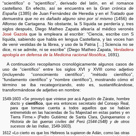
“scientífico” o “sçientífico”, derivado del latín, en el romance
castellano. En efecto, así se encuentra en la
Gran crónica de
España
(1385) de Juan Fernández de Heredia y en el
Tratado que
demuestra que no es dañado alguno sino por sí mismo
(1456) de
Alfonso de Cartagena. No obstante, la S líquida se perdería y, tres
siglos después, Diego Matheo Zapata afearía al médico veronés
José Gazola
que la empleara al escribir: “Ciencia, escribe con S
líquida, sabiendo que habla en lengua Castellana, y las voces han
de venir vestidas de la librea, y uso de la Patria […] Sciencia no se
dice, ni se admite, ni se escribe” (Diego Matheo Zapata,
Verdadera
apología en defensa de la Medicina racional filosófica
, 1691).
A continuación recopilamos cronológicamente algunos casos de
uso de “científico” entre los siglos XVI y XVIII como adjetivo
(incluyendo “conocimiento científico”, “método científico”,
“fundamento científico” y “nombre científico”), mostrando cómo el
término se iba recategorizando, esto es, sustantificándose,
transformándose de adjetivo en nombre:
1549-1603 «Se proveyó que viniese por acá Agustín de Zárate, hombre
docto y
científico
, que era entonces secretario del Consejo Real,
para que tomase cuenta a todos aquellos que se habían
entremetido en las haciendas de Su Majestad en estas partes y en
Tierra Firme.» (Pedro Gutiérrez de Santa Clara,
Quinquenarios o
Historia de las guerras civiles del Perú (1544-1548) y de otros
sucesos de las Indias
, 1549-1603).
1612 «Lo cierto es que los Hebreos la supieron de Adán, como las otras