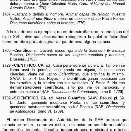
deba preferirse.» (José Celestino Mutis,
Carta al Virrey don Manuel
Antonio Flórez
, 1776).
1787 «Lactancio definió al hombre,
Animal capaz de religión
: nuestro
Valles,
Animal
científico
o capaz de ciencia
.» (Juan Pablo Forner,
Discursos filosóficos sobre el hombre
, 1776).
A la luz de estos ejemplos, no es de extrañar que, a principios del
siglo XVIII, diversos diccionarios recogieran la palabra “científico”
como nombre para designar al que domina alguna ciencia:
1705 «
Científico
, m.
Savant, expert, qui a de la Science
.» (Francisco
Sobrino,
Diccionario nuevo de las lenguas española y francesa
,
Bruselas, 1705).
1729 «
CIENTIFICO
,
CA
. adj. Cosa perteneciente à ciéncia. Tambien se
llama assi la persóna consumada en algúna, ò en muchas
ciéncias. Viene del Latino
Scientificus
, que significa lo mismo.
SAAV. Empr. 4. Los Reyes mui
científicos
ganan reputación con
los extraños, y la pierden con sus vassallos. Y Empr. 5. No con
demonstraciones científicas
, sino por via de narracion, y
entretenimiento.» (RAE,
Diccionario de Autoridades
, tomo II, 1729).
1739 «
SCIENTIFICO
,
CA
. adj. Vease
Científico
. SAAV. Republ. pl. 39.
El Dante, queriendo mostrarse Poeta, no fué
scientífico
, y
queriendo mostrarse
scientífico
, no fué Poeta.» (RAE,
Diccionario
de Autoridades
, tomo VI, 1739).
El primer Diccionario de Autoridades de la RAE precisa que
ciencia se refiere, como va dicho, a ciencias en sentido aristotélico
(geometría, teología, filosofía, jurisprudencia, medicina) o práctico