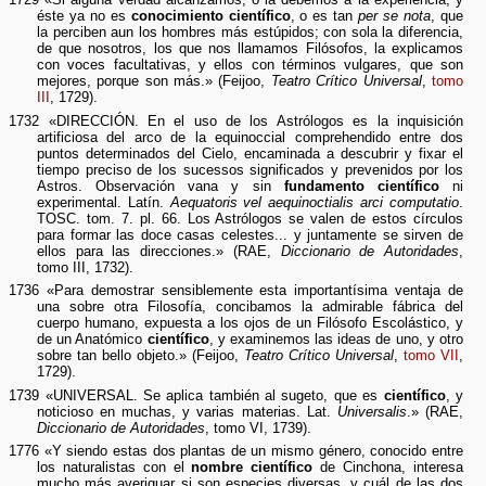
éste ya no es
conocimiento científico
, o es tan
per se nota
, que
la perciben aun los hombres más estúpidos; con sola la diferencia,
de que nosotros, los que nos llamamos Filósofos, la explicamos
con voces facultativas, y ellos con términos vulgares, que son
mejores, porque son más.» (Feijoo,
Teatro Crítico Universal
,
tomo
III
, 1729).
1732 «DIRECCIÓN. En el uso de los Astrólogos es la inquisición
artificiosa del arco de la equinoccial comprehendido entre dos
puntos determinados del Cielo, encaminada a descubrir y fixar el
tiempo preciso de los sucessos significados y prevenidos por los
Astros. Observación vana y sin
fundamento científico
ni
experimental. Latín.
Aequatoris vel aequinoctialis arci computatio
.
TOSC. tom. 7. pl. 66. Los Astrólogos se valen de estos círculos
para formar las doce casas celestes... y juntamente se sirven de
ellos para las direcciones.» (RAE,
Diccionario de Autoridades
,
tomo III, 1732).
1736 «Para demostrar sensiblemente esta importantísima ventaja de
una sobre otra Filosofía, concibamos la admirable fábrica del
cuerpo humano, expuesta a los ojos de un Filósofo Escolástico, y
de un Anatómico
científico
, y examinemos las ideas de uno, y otro
sobre tan bello objeto.» (Feijoo,
Teatro Crítico Universal
,
tomo VII
,
1729).
1739 «UNIVERSAL. Se aplica también al sugeto, que es
científico
, y
noticioso en muchas, y varias materias. Lat.
Universalis
.» (RAE,
Diccionario de Autoridades
, tomo VI, 1739).
1776 «Y siendo estas dos plantas de un mismo género, conocido entre
los naturalistas con el
nombre científico
de Cinchona, interesa
mucho más averiguar si son especies diversas, y cuál de las dos