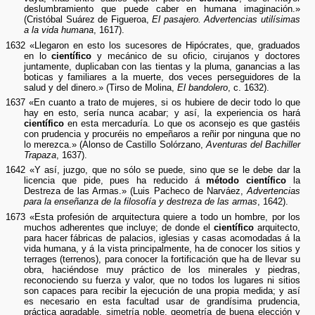
deslumbramiento que puede caber en humana imaginación.»
(Cristóbal Suárez de Figueroa,
El pasajero. Advertencias utilísimas
a la vida humana
, 1617).
1632 «Llegaron en esto los sucesores de Hipócrates, que, graduados
en lo
científico
y mecánico de su oficio, cirujanos y doctores
juntamente, duplicaban con las tientas y la pluma, ganancias a las
boticas y familiares a la muerte, dos veces perseguidores de la
salud y del dinero.» (Tirso de Molina,
El bandolero
, c. 1632).
1637 «En cuanto a trato de mujeres, si os hubiere de decir todo lo que
hay en esto, sería nunca acabar; y así, la experiencia os hará
científico
en esta mercaduría. Lo que os aconsejo es que gastéis
con prudencia y procuréis no empeñaros a reñir por ninguna que no
lo merezca.» (Alonso de Castillo Solórzano,
Aventuras del Bachiller
Trapaza
, 1637).
1642 «Y así, juzgo, que no sólo se puede, sino que se le debe dar la
licencia que pide, pues ha reducido á
método científico
la
Destreza de las Armas.» (Luis Pacheco de Narváez,
Advertencias
para la enseñanza de la filosofía y destreza de las armas
, 1642).
1673 «Esta profesión de arquitectura quiere a todo un hombre, por los
muchos adherentes que incluye; de donde el
científico
arquitecto,
para hacer fábricas de palacios, iglesias y casas acomodadas á la
vida humana, y á la vista principalmente, ha de conocer los sitios y
terrages (terrenos), para conocer la fortificación que ha de llevar su
obra, haciéndose muy práctico de los minerales y piedras,
reconociendo su fuerza y valor, que no todos los lugares ni sitios
son capaces para recibir la ejecución de una propia medida; y así
es necesario en esta facultad usar de grandísima prudencia,
práctica agradable, simetría noble, geometría de buena elección y