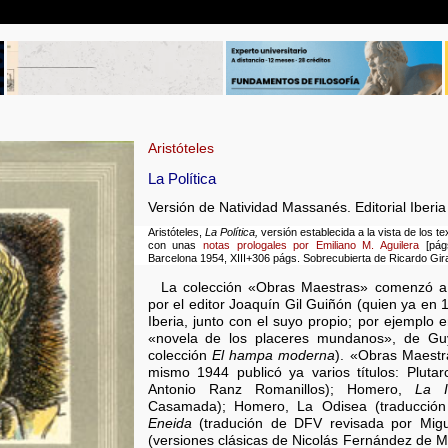
Aristóteles
La Política
Versión de Natividad Massanés. Editorial Iberi
Aristóteles,
La Política,
versión establecida a la vista de los 
con unas
notas prologales por Emiliano M. Aguilera
[págs
Barcelona 1954, XIII+306 págs. Sobrecubierta de Ricardo Gira
La colección «Obras Maestras» comenzó a 
por el editor Joaquín Gil Guiñón (quien ya en 1
Iberia, junto con el suyo propio; por ejemplo 
«novela de los placeres mundanos», de G
colección
El hampa moderna
). «Obras Maestr
mismo 1944 publicó ya varios títulos: Pluta
Antonio Ranz Romanillos); Homero,
La I
Casamada); Homero, La Odisea (traducción d
Eneida
(tradución de DFV revisada por Mig
(versiones clásicas de Nicolás Fernández de 