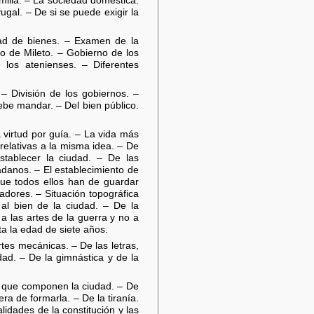
amilia. – La sociedad doméstica:
ugal. – De si se puede exigir la
ad de bienes. – Examen de la
mo de Mileto. – Gobierno de los
los atenienses. – Diferentes
– División de los gobiernos. –
ebe mandar. – Del bien público.
.
 virtud por guía. – La vida más
relativas a la misma idea. – De
tablecer la ciudad. – De las
adanos. – El establecimiento de
que todos ellos han de guardar
bradores. – Situación topográfica
 al bien de la ciudad. – De la
 a las artes de la guerra y no a
ta la edad de siete años.
rtes mecánicas. – De las letras,
dad. – De la gimnástica y de la
es que componen la ciudad. – De
ra de formarla. – De la tiranía.
idades de la constitución y las