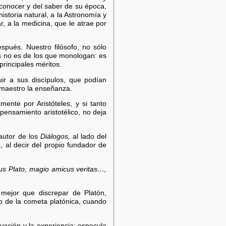
 conocer y del saber de su época,
storia natural, a la Astronomía y
, a la medicina, que le atrae por
spués. Nuestro filósofo, no sólo
es no es de los que monologan: es
principales méritos.
r a sus discípulos, que podían
maestro la enseñanza.
mente por Aristóteles, y si tanto
pensamiento aristotélico, no deja
 autor de los
Diálogos,
al lado del
, al decir del propio fundador de
us Plato, magio amicus veritas…,
 mejor que discrepar de Platón,
lo de la cometa platónica, cuando
vación y la experiencia; especula