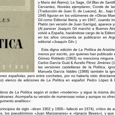
y Mario del Álamo); Le Sage,
Gil Blas de Santil
Cervantes,
Novelas ejemplares
; Conde de la
(Traducción de Juan G. de Luaces), &c., bajo l
1945 figuran en los volúmenes de «Obras Mae
Gil como Editorial Iberia, y en 1947, cuando 
Platón (en versión de Juan Garriga), aparece ya
(Al parecer Joaquín Gil marchó a Buenos Aires
volvió a España, haciéndose cargo de la Editori
en los años cincuenta se publicaron en Arge
editorial «Joaquín Gil».)
Esta digna edición de
La Política
de Aristóte
menos por escrito, por quienes han publicado e
Gómez Robledo (1963) no menciona ninguna ot
Carlos García Gual & Aurelio Pérez Jiménez (1
las
versiones castellanas
de la
Política,
ignor
Manuela García Valdés (1988) también la ign
iones españolas,
pero entre corchetes, por no haberla visto directame
to) elenco de ediciones de
La Política
en español. Pedro López & Es
libros de
La Política
según el orden «moderno» y sigue la misma divis
stévanez. Acompaña su versión de numerosas notas y aunque no ofrece
rgumento analítico»:
rincipios de siglo –dicen 1902 y 1905– falleció en 1974), crítico de a
otros, los pseudónimos «Juan Manzanares» e «Ignacio Beyes»), y qu