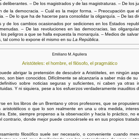
deliberantes. – De los magistrados y de las magistraturas. – De los jue
ón de la democracia. – Cuál es la mejor forma. – Preocupación que el
a. – De lo que ha de hacerse para consolidar la oligarquía. – De las di
es y de los cambios ocasionados por sediciones en los Estados repub
enudas. – De las revoluciones en las democracias, las oligarquías
los peligros a que se halla expuesta la monarquía. – Medios de salvarl
s, tal como lo expone él mismo en su
La República
.
Emiliano M. Aguilera
Aristóteles: el hombre, el filósofo, el pragmático
 puede abrigar la pretensión de descubrir a Aristóteles, en ningún a
smo, son bien conocidos. Difícilmente se alcanzaría a saber más de su 
finitivo sobre noticias seguras y suficientes, ni caben ya otras 
tituidas. Y ni siquiera, pese a los esfuerzos verdaderamente inauditos
rse en los libros de un Brentano y otros profesores, que se propusier
en aristotélicos o que lo son realmente en una u otra medida, inter
ra. Este, siempre propenso a la observación y hacia lo práctico, no 
el contrario, donde mejor puede conocérsele es en sus propios tratado
samiento filosófico suele ser necesario, o conveniente cuando meno