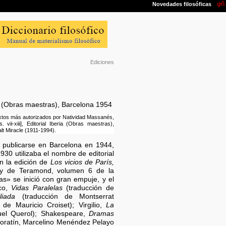
Ediciones
a (Obras maestras), Barcelona 1954
textos más autorizados por Natividad Massanés,
. vii-xiii], Editorial Iberia (Obras maestras),
lt Miracle (1911-1994).
publicarse en Barcelona en 1944,
930 utilizaba el nombre de editorial
en la edición de
Los vicios de París,
uy de Teramond, volumen 6 de la
as» se inició con gran empuje, y el
rco,
Vidas Paralelas
(traducción de
liada
(traducción de Montserrat
e Mauricio Croiset); Virgilio,
La
uel Querol); Shakespeare,
Dramas
Moratín, Marcelino Menéndez Pelayo