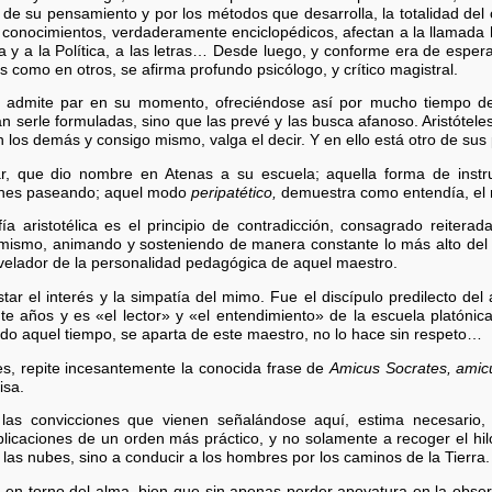
 de su pensamiento y por los métodos que desarrolla, la totalidad del
 conocimientos, verdaderamente enciclopédicos, afectan a la llamada hi
 y a la Política, a las letras… Desde luego, y conforme era de esperar
 como en otros, se afirma profundo psicólogo, y crítico magistral.
no admite par en su momento, ofreciéndose así por mucho tiempo de
 serle formuladas, sino que las prevé y las busca afanoso. Aristótel
n los demás y consigo mismo, valga el decir. Y en ello está otro de sus 
 que dio nombre en Atenas a su escuela; aquella forma de instrui
dines paseando; aquel modo
peripatético,
demuestra como entendía, el 
ía aristotélica es el principio de contradicción, consagrado reiterada
el mismo, animando y sosteniendo de manera constante lo más alto del 
velador de la personalidad pedagógica de aquel maestro.
tar el interés y la simpatía del mimo. Fue el discípulo predilecto del
te años y es «el lector» y «el entendimiento» de la escuela platónica
 todo aquel tiempo, se aparta de este maestro, no lo hace sin respeto…
es, repite incesantemente la conocida frase de
Amicus Socrates, amic
isa.
las convicciones que vienen señalándose aquí, estima necesario,
licaciones de un orden más práctico, y no solamente a recoger el hi
 las nubes, sino a conducir a los hombres por los caminos de la Tierra.
ra en torno del alma, bien que sin apenas perder apoyatura en la obser