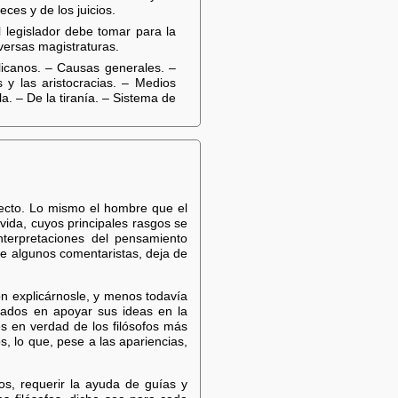
ces y de los juicios.
 legislador debe tomar para la
versas magistraturas.
licanos. – Causas generales. –
 y las aristocracias. – Medios
a. – De la tiranía. – Sistema de
specto. Lo mismo el hombre que el
vida, cuyos principales rasgos se
interpretaciones del pensamiento
 de algunos comentaristas, deja de
on explicárnosle, y menos todavía
esados en apoyar sus ideas en la
es en verdad de los filósofos más
s, lo que, pese a las apariencias,
s, requerir la ayuda de guías y