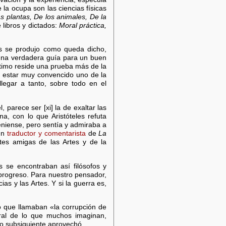
la ocupa son las ciencias físicas
s plantas, De los animales, De la
 libros y dictados:
Moral práctica,
es se produjo como queda dicho,
s una verdadera guía para un buen
último reside una prueba más de la
in estar muy convencido uno de la
llegar a tanto, sobre todo en el
 parece ser [xi] la de exaltar las
na, con lo que Aristóteles refuta
teniense, pero sentía y admiraba a
 un
traductor y comentarista
de
La
tes amigas de las Artes y de la
 se encontraban así filósofos y
 progreso. Para nuestro pensador,
as y las Artes. Y si la guerra es,
o que llamaban «la corrupción de
tral de lo que muchos imaginan,
o subsiguiente aprovechó.