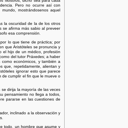
s filósofos, dicho sea para cada
idencia. Pero no ocurre así con
al mundo, mostrándosenos aquel
s la oscuridad de la de los otros
es se afirma más sabio al preveer
lósofo esa comprensión.
por lo que tiene de práctica; por
en que Aristóteles se pronuncia y
 el hijo de un médico, profesión
 como del tutor Práxedes; a haber
os como económicos, y también a
s que, repetidamente, alientan y
stóteles ignorar esto que parece
 de cumplir el fin que le mueve o
s se dirija la mayoría de las veces
 su pensamiento no llega a todos,
iere pararse en las cuestiones de
ador, inclinado a la observación y
s.
obre todo, un hombre que asume y