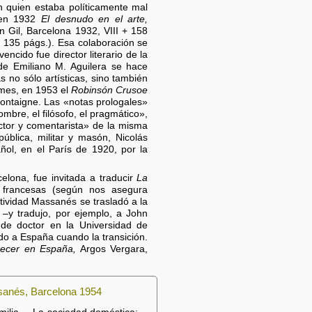
 quien estaba políticamente mal
o en 1932
El desnudo en el arte,
n Gil, Barcelona 1932, VIII + 158
, 135 págs.). Esa colaboración se
encido fue director literario de la
a de Emiliano M. Aguilera se hace
 no sólo artísticas, sino también
mes, en 1953 el
Robinsón Crusoe
ntaigne. Las «notas prologales»
hombre, el filósofo, el pragmático»,
ctor y comentarista» de la misma
ública, militar y masón, Nicolás
ol, en el París de 1920, por la
elona, fue invitada a traducir
La
s francesas (según nos asegura
tividad Massanés se trasladó a la
 –y tradujo, por ejemplo, a John
de doctor en la Universidad de
ndo a España cuando la transición.
ecer en España,
Argos Vergara,
ssanés, Barcelona 1954