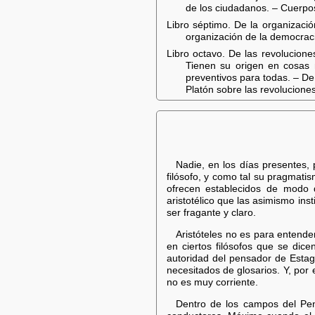
de los ciudadanos. – Cuerpos 
Libro séptimo. De la organizaci
organización de la democraci
Libro octavo. De las revolucion
Tienen su origen en cosas m
preventivos para todas. – De 
Platón sobre las revolucione
Nadie, en los días presentes,
filósofo, y como tal su pragmati
ofrecen establecidos de modo de
aristotélico que las asimismo ins
ser fragante y claro.
Aristóteles no es para entende
en ciertos filósofos que se dic
autoridad del pensador de Estagi
necesitados de glosarios. Y, por 
no es muy corriente.
Dentro de los campos del Pen