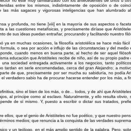
ector no esté muy familiarizado con los antecedentes de unos u otro
tenidas entre los mismos, indistintamente de oposición o de coinc
de las más sagaces y vigorosas inteligencias que han alumbrado 
nsa y profunda, no tiene [viii] en la mayoría de sus aspectos o faceta
a a las cuestiones metafísicas, y precisamente diríase que Aristótel
ento de sus ideas puedan entrañar, procurando y facilitando nuestro fi
 ya en muchas ocasiones, la filosofía aristotélica se hace más fácil 
ormula, o sea por acción e influjo de las circunstancias y del medio 
esponde, cuando menos en buena parte, al hecho de ser aquel filósofo
isma educación que Aristóteles recibe de niño, así de su propio padre
e una sociedad entregada activamente a los negocios, tanto polític
no tardan en serle encomendadas, cerca del gran Alejandro; a motivo
Aparte de que, precisamente por ser mucha su sabiduría, no podía Ari
el verdadero sabio ha de procurar hacerse entender por los más, a fin
efinitiva, sino el bien de los más, o de… todos, y de ahí que Aristótele
ajos, al príncipe como al esclavo. Naturalmente, y ello resulta obvio,
pende de sí mismo. Y, puesto a escribir o dictar sus tratados, pref
 ellos, que el genio de Aristóteles no fue poético, y que nuestro pens
] términos medios; que renuncia a la conquista de las verdades suprema
sico y un teólogo, en el más amplio sentido de la palabra. Pero, s