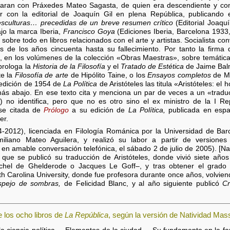
ciaran con Práxedes Mateo Sagasta, de quien era descendiente y con
r con la editorial de Joaquín Gil en plena República, publicand
esculturas… precedidas de un breve resumen crítico
(Editorial Joaquí
ajo la marca Iberia,
Francisco Goya
(Ediciones Iberia, Barcelona 1933
obre todo en libros relacionados con el arte y artistas. Socialista conv
ios de los años cincuenta hasta su fallecimiento. Por tanto la firm
s, en los volúmenes de la colección «Obras Maestras», sobre temáticas
 prologa la
Historia de la Filosofía
y el
Tratado de Estética
de Jaime Bal
te la
Filosofía de arte
de Hipólito Taine, o los
Ensayos completos
de Mo
a edición de 1954 de
La Política
de Aristóteles las titula «Aristóteles: el 
 más abajo. En ese texto cita y menciona un par de veces a un «tradu
 no identifica, pero que no es otro sino el ex ministro de la I Rep
ase citada de
Prólogo
a su edición de
La Política,
publicada en españ
er.
-2012), licenciada en Filología Románica por la Universidad de Barc
iliano Mateo Aguilera, y realizó su labor a partir de versione
n amable conversación telefónica, el sábado 2 de julio de 2005). [Na
que se publicó su traducción de Aristóteles, donde vivió siete años
ichel de Ghelderode o Jacques Le Goff–, y tras obtener el grado 
th Carolina University, donde fue profesora durante once años, volvie
spejo de sombras,
de Felicidad Blanc, y al año siguiente publicó
Cr
 los ocho libros de
La República
, según la versión de Natividad Ma