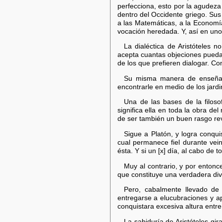
perfecciona, esto por la agudeza
dentro del Occidente griego. Sus
a las Matemáticas, a la Economía
vocación heredada. Y, así en unos
La dialéctica de Aristóteles 
acepta cuantas objeciones puedan
de los que prefieren dialogar. Co
Su misma manera de enseñar,
encontrarle en medio de los jar
Una de las bases de la filosof
significa ella en toda la obra d
de ser también un buen rasgo re
Sigue a Platón, y logra conquis
cual permanece fiel durante vein
ésta. Y si un [x] día, al cabo de
Muy al contrario, y por entonc
que constituye una verdadera div
Pero, cabalmente llevado de 
entregarse a elucubraciones y ap
conquistara excesiva altura entre
La sabiduría de Aristóteles gi