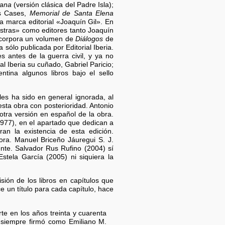
lana
(versión clásica del Padre Isla);
s Cases,
Memorial de Santa Elena
a marca editorial «Joaquín Gil». En
stras» como editores tanto Joaquín
incorpora un volumen de
Diálogos
de
 sólo publicada por Editorial Iberia.
 antes de la guerra civil, y ya no
al Iberia su cuñado, Gabriel Paricio;
ntina algunos libros bajo el sello
les ha sido en general ignorada, al
sta obra con posterioridad. Antonio
ra versión en español de la obra.
977), en el apartado que dedican a
an la existencia de esta edición.
ora. Manuel Briceño Jáuregui S. J.
nte. Salvador Rus Rufino (2004) sí
tela García (2005) ni siquiera la
ión de los libros en capítulos que
 un título para cada capítulo, hace
rte en los años treinta y cuarenta
e siempre firmó como Emiliano M.