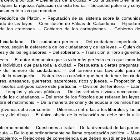
 la ciencia política. – Elementos de la ciudad. – Su fundamento en la f
dquirir la riqueza. Aplicación de esta teoría. – Sociedad paterna y cony
 solamente a los que mandan.
República
de Platón. – Reputación de su sistema sobre la comunid
atado de las leyes. – Constitución de Fáleas de Calcedonia. – Hipoda
de los cretenses. – Gobierno de los cartagineses. – Gobierno de 
el ciudadano. – Del ciudadano perfecto. – Del ciudadano imperfecto. 
rnos, según la deferencia de los ciudadanos y de las leyes. – Quien d
 y de los legisladores. – Del soberano. – Transición al libro siguiente
fecta. – El autor demuestra que la vida más perfecta es la que toma la
s individuos que para toda la ciudad. – Respuesta a ciertas preguntas 
 y del número de ciudadanos. – Del terreno más favorable para es
 de la navegación. – Naturaleza o carácter que han de tener los ciud
res, artesanos, guerreros, sacerdotes, ricos y jueces. – Proporción 
filósofos antiguos sobre este particular. – División del territorio. – La
 – Templos y plazas públicas. – De las virtudes cívicas necesarias
de los ciudadanos. – Del error de los filósofos que refieren las leyes
bre el matrimonio. – De la manera de criar y de educar a los niños has
 jóvenes debe ser común. – Diferencia entre las artes liberales y las a
ca y del dibujo. – El único objeto de la educación no debe ser la utili
gobierno modelo. – Cuestiones a tratar. – De la diversidad de las part
quía. – De lo que ordinariamente se llama organización política. – Mane
gobierno. – Relaciones de conveniencia que deben existir entre las cual