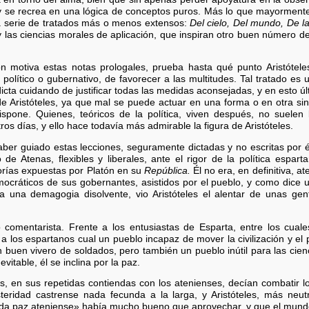
y se recrea en una lógica de conceptos puros. Más lo que mayormente 
ga serie de tratados más o menos extensos:
Del cielo, Del mundo, De la
 las ciencias morales de aplicación, que inspiran otro buen número de
 motiva estas notas prologales, prueba hasta qué punto Aristótel
y político o gubernativo, de favorecer a las multitudes. Tal tratado e
 dicta cuidando de justificar todas las medidas aconsejadas, y en esto 
 de Aristóteles, ya que mal se puede actuar en una forma o en otra s
spone. Quienes, teóricos de la política, viven después, no suelen 
s días, y ello hace todavía más admirable la figura de Aristóteles.
ber guiado estas lecciones, seguramente dictadas y no escritas por él,
de Atenas, flexibles y liberales, ante el rigor de la política esparta
orías expuestas por Platón en su
República.
Él no era, en definitiva, a
mocráticos de sus gobernantes, asistidos por el pueblo, y como dice
 una demagogia disolvente, vio Aristóteles el alentar de unas gen
omentarista. Frente a los entusiastas de Esparta, entre los cuales
 a los espartanos cual un pueblo incapaz de mover la civilización y el
uen vivero de soldados, pero también un pueblo inútil para las cienci
vitable, él se inclina por la paz.
, en sus repetidas contiendas con los atenienses, decían combatir l
teridad castrense nada fecunda a la larga, y Aristóteles, más neu
da paz ateniense» había mucho bueno que aprovechar, y que el mund