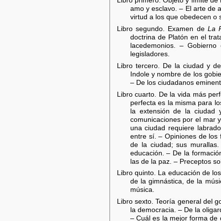
Libro primero. Objeto y límite de
amo y esclavo. – El arte de a
virtud a los que obedecen o
Libro segundo. Examen de
La 
doctrina de Platón en el tr
lacedemonios. – Gobierno 
legisladores.
Libro tercero. De la ciudad y d
Indole y nombre de los gobie
– De los ciudadanos eminentes
Libro cuarto. De la vida más per
perfecta es la misma para lo
la extensión de la ciudad
comunicaciones por el mar y
una ciudad requiere labrado
entre sí. – Opiniones de los 
de la ciudad; sus murallas.
educación. – De la formación 
las de la paz. – Preceptos so
Libro quinto. La educación de los
de la gimnástica, de la músi
música.
Libro sexto. Teoría general del 
la democracia. – De la oligar
– Cuál es la mejor forma de 