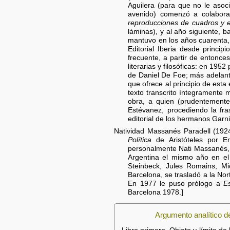
Aguilera (para que no le aso
avenido) comenzó a colabora
reproducciones de cuadros y 
láminas), y al año siguiente, b
mantuvo en los años cuarenta, s
Editorial Iberia desde princip
frecuente, a partir de entonce
literarias y filosóficas: en 1952
de Daniel De Foe; más adelan
que ofrece al principio de est
texto transcrito íntegramente
obra, a quien (prudentemente)
Estévanez, procediendo la fr
editorial de los hermanos Garni
Natividad Massanés Paradell (1924
Política
de Aristóteles por Em
personalmente Nati Massanés, e
Argentina el mismo año en el 
Steinbeck, Jules Romains, M
Barcelona, se trasladó a la Nor
En 1977 le puso prólogo a
E
Barcelona 1978.]
Argumento analítico de