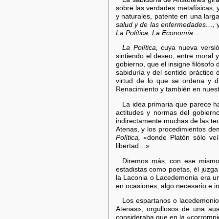
sobre las verdades metafísicas, 
y naturales, patente en una lar
salud y de las enfermedades…,
y
La Política, La Economía
…
La Política,
cuya nueva versión
sintiendo el deseo, entre moral 
gobierno, que el insigne filósofo
sabiduría y del sentido práctico
virtud de lo que se ordena y di
Renacimiento y también en nuestro
La idea primaria que parece ha
actitudes y normas del gobierno 
indirectamente muchas de las te
Atenas, y los procedimientos de
Política,
«donde Platón sólo veía
libertad…»
Diremos más, con ese mismo c
estadistas como poetas, él juzga
la Laconia o Lacedemonia era un b
en ocasiones, algo necesario e ine
Los espartanos o lacedemonios
Atenas», orgullosos de una aus
consideraba que en la «corrompi