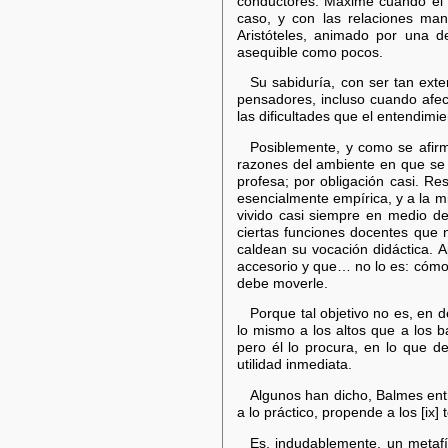
conductores. Máxime cuando el l
caso, y con las relaciones man
Aristóteles, animado por una 
asequible como pocos.
Su sabiduría, con ser tan exte
pensadores, incluso cuando afect
las dificultades que el entendimi
Posiblemente, y como se afirmó
razones del ambiente en que se f
profesa; por obligación casi. R
esencialmente empírica, y a la m
vivido casi siempre en medio d
ciertas funciones docentes que 
caldean su vocación didáctica. 
accesorio y que… no lo es: cómo 
debe moverle.
Porque tal objetivo no es, en d
lo mismo a los altos que a los b
pero él lo procura, en lo que de
utilidad inmediata.
Algunos han dicho, Balmes entre
a lo práctico, propende a los [ix
Es, indudablemente, un metafí