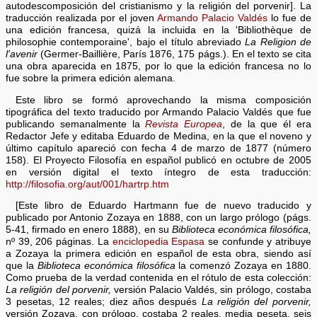
autodescomposición del cristianismo y la religión del porvenir]. La
traducción realizada por el joven
Armando Palacio Valdés
lo fue de
una edición francesa, quizá la incluida en la 'Bibliothèque de
philosophie contemporaine', bajo el título abreviado
La Religion de
l'avenir
(Germer-Baillière, París 1876, 175 págs.). En el texto se cita
una obra aparecida en 1875, por lo que la edición francesa no lo
fue sobre la primera edición alemana.
Este libro se formó aprovechando la misma composición
tipográfica del texto traducido por Armando Palacio Valdés que fue
publicando semanalmente la
Revista Europea
, de la que él era
Redactor Jefe y editaba Eduardo de Medina, en la que el noveno y
último capítulo apareció con fecha 4 de marzo de 1877 (número
158). El Proyecto Filosofía en español publicó en octubre de 2005
en versión digital el texto íntegro de esta traducción:
http://filosofia.org/aut/001/hartrp.htm
[Este libro de Eduardo Hartmann fue de nuevo traducido y
publicado por Antonio Zozaya en 1888, con un largo prólogo (págs.
5-41, firmado en enero 1888), en su
Biblioteca económica filosófica,
nº 39, 206 páginas. La
enciclopedia Espasa
se confunde y atribuye
a Zozaya la primera edición en español de esta obra, siendo así
que la
Biblioteca económica filosófica
la comenzó Zozaya en 1880.
Como prueba de la verdad contenida en el rótulo de esta colección:
La religión del porvenir,
versión Palacio Valdés, sin prólogo, costaba
3 pesetas, 12 reales; diez años después
La religión del porvenir,
versión Zozaya, con prólogo, costaba 2 reales, media peseta, seis