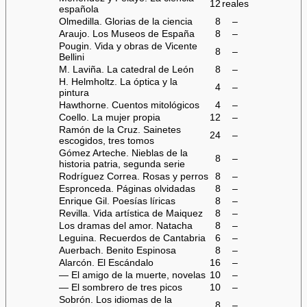
12
reales
española
Olmedilla. Glorias de la ciencia
8
–
Araujo. Los Museos de España
8
–
Pougin. Vida y obras de Vicente
8
–
Bellini
M. Laviña. La catedral de León
8
–
H. Helmholtz. La óptica y la
4
–
pintura
Hawthorne. Cuentos mitológicos
4
–
Coello. La mujer propia
12
–
Ramón de la Cruz. Sainetes
24
–
escogidos, tres tomos
Gómez Arteche. Nieblas de la
8
–
historia patria, segunda serie
Rodríguez Correa. Rosas y perros
8
–
Espronceda. Páginas olvidadas
8
–
Enrique Gil. Poesías líricas
8
–
Revilla. Vida artística de Maiquez
8
–
Los dramas del amor. Natacha
8
–
Leguina. Recuerdos de Cantabria
6
–
Auerbach. Benito Espinosa
8
–
Alarcón. El Escándalo
16
–
— El amigo de la muerte, novelas
10
–
— El sombrero de tres picos
10
–
Sobrón. Los idiomas de la
8
–