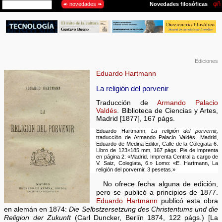
Ediciones
Eduardo Hartmann
La religión del porvenir
Traducción de
Armando Palacio
Valdés
. Biblioteca de Ciencias y Artes,
Madrid [1877], 167 págs.
Eduardo Hartmann,
La religión del porvernir,
traducción de Armando Palacio Valdés, Madrid,
Eduardo de Medina Editor, Calle de la Colegiata 6.
Libro de 123×185 mm, 167 págs. Pie de imprenta
en página 2: «Madrid. Imprenta Central a cargo de
V. Saiz, Colegiata, 6.» Lomo: «E. Hartmann, La
religión del porvernir, 3 pesetas.»
No ofrece fecha alguna de edición,
pero se publicó a principios de 1877.
Eduardo Hartmann
publicó esta obra
en alemán en 1874:
Die Selbstzersetzung des Christentums und die
Religion der Zukunft
(Carl Duncker, Berlín 1874, 122 págs.) [La