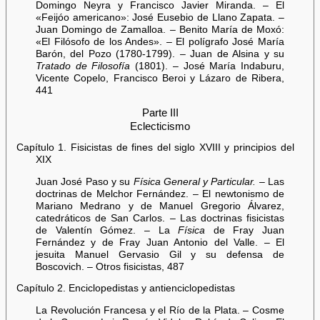
Domingo Neyra y Francisco Javier Miranda. – El
«Feijóo americano»: José Eusebio de Llano Zapata. –
Juan Domingo de Zamalloa. – Benito María de Moxó:
«El Filósofo de los Andes». – El polígrafo José María
Barón, del Pozo (1780-1799). – Juan de Alsina y su
Tratado de Filosofía
(1801). – José María Indaburu,
Vicente Copelo, Francisco Beroi y Lázaro de Ribera,
441
Parte III
Eclecticismo
Capítulo 1. Fisicistas de fines del siglo XVIII y principios del
XIX
Juan José Paso y su
Física General y Particular.
– Las
doctrinas de Melchor Fernández. – El newtonismo de
Mariano Medrano y de Manuel Gregorio Álvarez,
catedráticos de San Carlos. – Las doctrinas fisicistas
de Valentín Gómez. – La
Física
de Fray Juan
Fernández y de Fray Juan Antonio del Valle. – El
jesuita Manuel Gervasio Gil y su defensa de
Boscovich. – Otros fisicistas, 487
Capítulo 2. Enciclopedistas y antienciclopedistas
La Revolución Francesa y el Río de la Plata. – Cosme