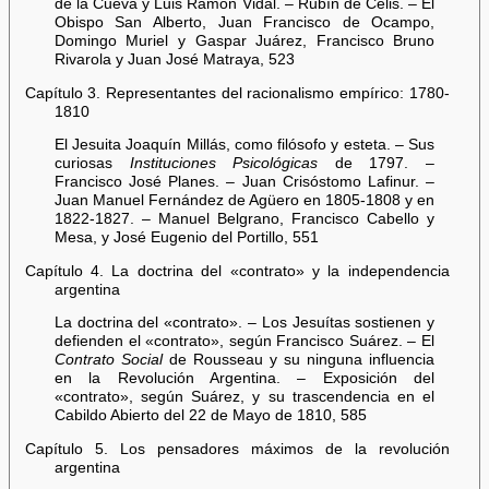
de la Cueva y Luis Ramón Vidal. – Rubín de Celis. – El
Obispo San Alberto, Juan Francisco de Ocampo,
Domingo Muriel y Gaspar Juárez, Francisco Bruno
Rivarola y Juan José Matraya, 523
Capítulo 3. Representantes del racionalismo empírico: 1780-
1810
El Jesuita Joaquín Millás, como filósofo y esteta. – Sus
curiosas
Instituciones Psicológicas
de 1797. –
Francisco José Planes. – Juan Crisóstomo Lafinur. –
Juan Manuel Fernández de Agüero en 1805-1808 y en
1822-1827. – Manuel Belgrano, Francisco Cabello y
Mesa, y José Eugenio del Portillo, 551
Capítulo 4. La doctrina del «contrato» y la independencia
argentina
La doctrina del «contrato». – Los Jesuítas sostienen y
defienden el «contrato», según Francisco Suárez. – El
Contrato Social
de Rousseau y su ninguna influencia
en la Revolución Argentina. – Exposición del
«contrato», según Suárez, y su trascendencia en el
Cabildo Abierto del 22 de Mayo de 1810, 585
Capítulo 5. Los pensadores máximos de la revolución
argentina