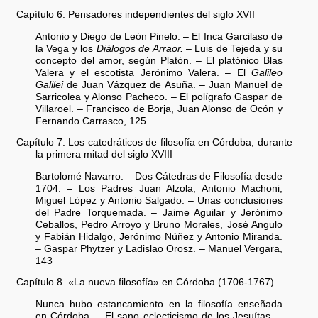
Capítulo 6. Pensadores independientes del siglo XVII
Antonio y Diego de León Pinelo. – El Inca Garcilaso de
la Vega y los
Diálogos de Arraor.
– Luis de Tejeda y su
concepto del amor, según Platón. – El platónico Blas
Valera y el escotista Jerónimo Valera. – El
Galileo
Galilei
de Juan Vázquez de Asuña. – Juan Manuel de
Sarricolea y Alonso Pacheco. – El polígrafo Gaspar de
Villaroel. – Francisco de Borja, Juan Alonso de Ocón y
Fernando Carrasco, 125
Capítulo 7. Los catedráticos de filosofía en Córdoba, durante
la primera mitad del siglo XVIII
Bartolomé Navarro. – Dos Cátedras de Filosofía desde
1704. – Los Padres Juan Alzola, Antonio Machoni,
Miguel López y Antonio Salgado. – Unas conclusiones
del Padre Torquemada. – Jaime Aguilar y Jerónimo
Ceballos, Pedro Arroyo y Bruno Morales, José Angulo
y Fabián Hidalgo, Jerónimo Núñez y Antonio Miranda.
– Gaspar Phytzer y Ladislao Orosz. – Manuel Vergara,
143
Capítulo 8. «La nueva filosofía» en Córdoba (1706-1767)
Nunca hubo estancamiento en la filosofía enseñada
en Córdoba. – El sano eclecticismo de los Jesuítas. –