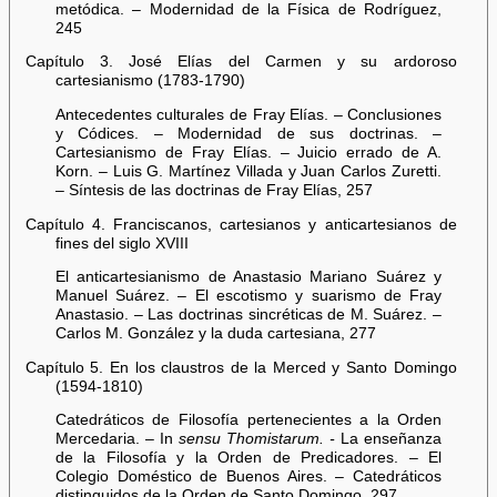
metódica. – Modernidad de la Física de Rodríguez,
245
Capítulo 3. José Elías del Carmen y su ardoroso
cartesianismo (1783-1790)
Antecedentes culturales de Fray Elías. – Conclusiones
y Códices. – Modernidad de sus doctrinas. –
Cartesianismo de Fray Elías. – Juicio errado de A.
Korn. – Luis G. Martínez Villada y Juan Carlos Zuretti.
– Síntesis de las doctrinas de Fray Elías, 257
Capítulo 4. Franciscanos, cartesianos y anticartesianos de
fines del siglo XVIII
El anticartesianismo de Anastasio Mariano Suárez y
Manuel Suárez. – El escotismo y suarismo de Fray
Anastasio. – Las doctrinas sincréticas de M. Suárez. –
Carlos M. González y la duda cartesiana, 277
Capítulo 5. En los claustros de la Merced y Santo Domingo
(1594-1810)
Catedráticos de Filosofía pertenecientes a la Orden
Mercedaria. – In
sensu Thomistarum. -
La enseñanza
de la Filosofía y la Orden de Predicadores. – El
Colegio Doméstico de Buenos Aires. – Catedráticos
distinguidos de la Orden de Santo Domingo, 297