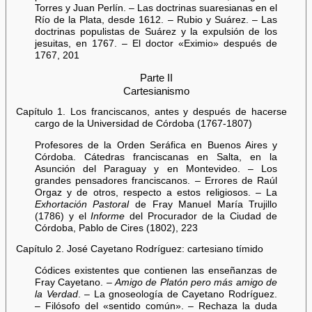
Torres y Juan Perlín. – Las doctrinas suaresianas en el
Río de la Plata, desde 1612. – Rubio y Suárez. – Las
doctrinas populistas de Suárez y la expulsión de los
jesuitas, en 1767. – El doctor «Eximio» después de
1767, 201
Parte II
Cartesianismo
Capítulo 1. Los franciscanos, antes y después de hacerse
cargo de la Universidad de Córdoba (1767-1807)
Profesores de la Orden Seráfica en Buenos Aires y
Córdoba. Cátedras franciscanas en Salta, en la
Asunción del Paraguay y en Montevideo. – Los
grandes pensadores franciscanos. – Errores de Raúl
Orgaz y de otros, respecto a estos religiosos. – La
Exhortación Pastoral
de Fray Manuel María Trujillo
(1786) y el
Informe
del Procurador de la Ciudad de
Córdoba, Pablo de Cires (1802), 223
Capítulo 2. José Cayetano Rodríguez: cartesiano tímido
Códices existentes que contienen las enseñanzas de
Fray Cayetano. –
Amigo de Platón pero más amigo de
la Verdad
. – La gnoseología de Cayetano Rodríguez.
– Filósofo del «sentido común». – Rechaza la duda