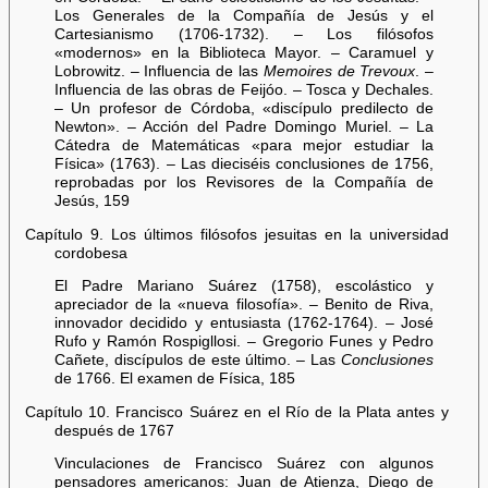
Los Generales de la Compañía de Jesús y el
Cartesianismo (1706-1732). – Los filósofos
«modernos» en la Biblioteca Mayor. – Caramuel y
Lobrowitz. – Influencia de las
Memoires de Trevoux
. –
Influencia de las obras de Feijóo. – Tosca y Dechales.
– Un profesor de Córdoba, «discípulo predilecto de
Newton». – Acción del Padre Domingo Muriel. – La
Cátedra de Matemáticas «para mejor estudiar la
Física» (1763). – Las dieciséis conclusiones de 1756,
reprobadas por los Revisores de la Compañía de
Jesús, 159
Capítulo 9. Los últimos filósofos jesuitas en la universidad
cordobesa
El Padre Mariano Suárez (1758), escolástico y
apreciador de la «nueva filosofía». – Benito de Riva,
innovador decidido y entusiasta (1762-1764). – José
Rufo y Ramón Rospigllosi. – Gregorio Funes y Pedro
Cañete, discípulos de este último. – Las
Conclusiones
de 1766. El examen de Física, 185
Capítulo 10. Francisco Suárez en el Río de la Plata antes y
después de 1767
Vinculaciones de Francisco Suárez con algunos
pensadores americanos: Juan de Atienza, Diego de