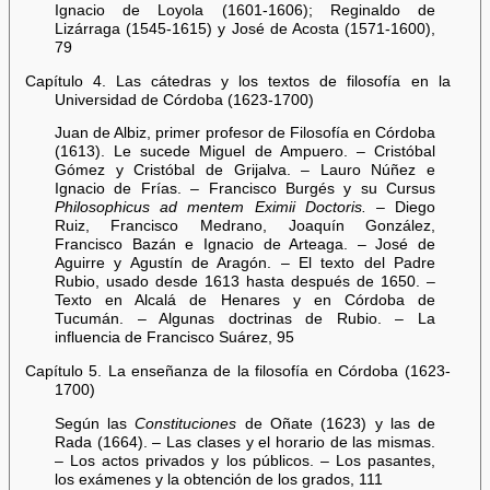
Ignacio de Loyola (1601-1606); Reginaldo de
Lizárraga (1545-1615) y José de Acosta (1571-1600),
79
Capítulo 4. Las cátedras y los textos de filosofía en la
Universidad de Córdoba (1623-1700)
Juan de Albiz, primer profesor de Filosofía en Córdoba
(1613). Le sucede Miguel de Ampuero. – Cristóbal
Gómez y Cristóbal de Grijalva. – Lauro Núñez e
Ignacio de Frías. – Francisco Burgés y su Cursus
Philosophicus ad mentem Eximii Doctoris.
– Diego
Ruiz, Francisco Medrano, Joaquín González,
Francisco Bazán e Ignacio de Arteaga. – José de
Aguirre y Agustín de Aragón. – El texto del Padre
Rubio, usado desde 1613 hasta después de 1650. –
Texto en Alcalá de Henares y en Córdoba de
Tucumán. – Algunas doctrinas de Rubio. – La
influencia de Francisco Suárez, 95
Capítulo 5. La enseñanza de la filosofía en Córdoba (1623-
1700)
Según las
Constituciones
de Oñate (1623) y las de
Rada (1664). – Las clases y el horario de las mismas.
– Los actos privados y los públicos. – Los pasantes,
los exámenes y la obtención de los grados, 111