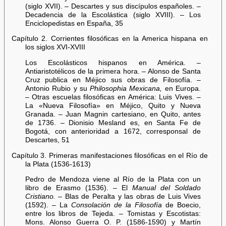
(siglo XVII). – Descartes y sus discípulos españoles. –
Decadencia de la Escolástica (siglo XVIII). – Los
Enciclopedistas en España, 35
Capítulo 2. Corrientes filosóficas en la America hispana en
los siglos XVI-XVIII
Los Escolásticos hispanos en América. –
Antiaristotélicos de la primera hora. – Alonso de Santa
Cruz publica en Méjico sus obras de Filosofía. –
Antonio Rubio y su
Philosophia Mexicana,
en Europa.
– Otras escuelas filosóficas en América: Luis Vives. –
La «Nueva Filosofía» en Méjico, Quito y Nueva
Granada. – Juan Magnin cartesiano, en Quito, antes
de 1736. – Dionisio Mesland es, en Santa Fe de
Bogotá, con anterioridad a 1672, corresponsal de
Descartes, 51
Capítulo 3. Primeras manifestaciones filosóficas en el Río de
la Plata (1536-1613)
Pedro de Mendoza viene al Río de la Plata con un
libro de Erasmo (1536). – El
Manual del Soldado
Cristiano.
– Blas de Peralta y las obras de Luis Vives
(1592). – La
Consolación de la Filosofía
de Boecio,
entre los libros de Tejeda. – Tomistas y Escotistas:
Mons. Alonso Guerra O. P. (1586-1590) y Martín