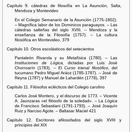
Capítulo 9. cátedras de filosofía en La Asunción, Salta,
Mendoza y Montevideo
En el Colegio Semanario de la Asunción (1775-1802).
– Magnífica labor de los Dominicos paraguayos. – Las
cátedras salteñas del siglo XVIII. – Mendoza y la
enseñanza de la Filosofía (1757). – La cultura
filosófica en Montevideo, 379
Capítulo 10. Otros escolásticos del setecientos
Pantaleón Rivarola y su
Metafísica
(1780). – Las
Instituciones de Lógica,
dictadas por Luis José
Chorroarín (1783). – El
Curso trienal filosófico,
del
tucumano Pedro Miguel Aráoz (1785-1787). – José de
Reyna (1787) y Manuel de Lahardén (1778), 397
Capítulo 11. Filósofos eclécticos del Colegio carolino
Carlos José Montero, y el discurso de 1773. – Vicente
A. Jaunzaras «el filósofo de la soledad». – La
Lógica
de Francisco Sebastiani (1791-1793). – José Joaquín
Ruiz y Narciso Agote. – Baltasar Maciel 421
Capítulo 12. Escritores afilosofados del siglo XVIII y
principios del XIX