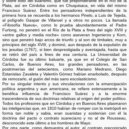
y sobre todo del suarismo, que fue preponderante en el Río de la
Plata, así en Córdoba como en Chuquisaca, en vida del mismo
Francisco Suárez. Entre los pensadores independientes de la
primera hora se recuerda a los hermanos Pinelo, a Luis de Tejeda,
al polígrafo Gaspar de Villaroel y a otros no pocos. La llamada
«Filosofía Nueva», como lo prueba abundantemente el Padre
Furlong, no penetró en el Río de la Plata a fines del siglo XVIII y
«entre gallos y media noche» como aseveran Ingenieros y Korn,
sino que penetró bajo arcos de triunfo y al son de timbales, muy a
principios del siglo XVIII, y dominó, aun después de la expulsión de
los jesuitas (1767), si bien desprestigiada y aventajada, hasta que
se retiró del país a fines de esa centuria. La Universidad de
Córdoba fue su último baluarte, ya que en el Colegio de San
Carlos, de Buenos Aires, los grandes pensadores, en las
postrimerías del setecientos, como Mariano Medrano, Diego
Estanislao Zavaleta y Valentín Gómez habían enarbolado, después
de remozarlo, el guión del más sano escolasticismo.
Por su singular interés y sus vinculaciones con la emancipación
política argentina y aun americana, se refiere extensamente a la
benéfica influencia de Francisco Suárez y a la enorme
trascendencia de sus doctrinas relativas al origen del poder político.
Todos los profesores que en Córdoba y en Buenos Aires plasmaron
las inteligencias que, en 1810 habían de romper con la metrópoli en
forma tan noble y sabia, eran suaristas y sostenían con él la
doctrina del pacto o contrato suareciano y no al de Rousseau,
desconocido este último a los hombres de Mayo.
Por otra parte, como demuestra el autor, el contrato preconizado