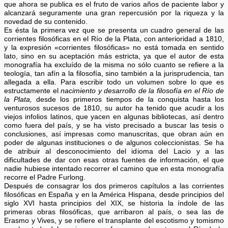
que ahora se publica es el fruto de varios años de paciente labor y
alcanzará seguramente una gran repercusión por la riqueza y la
novedad de su contenido.
Es ésta la primera vez que se presenta un cuadro general de las
corrientes filosóficas en el Río de la Plata, con anterioridad a 1810,
y la expresión «corrientes filosóficas» no está tomada en sentido
lato, sino en su aceptación más estricta, ya que el autor de esta
monografía ha excluído de la misma no sólo cuanto se refiere a la
teología, tan afín a la filosofía, sino también a la jurisprudencia, tan
allegada a ella. Para escribir todo un volumen sobre lo que es
estructamente el
nacimiento y desarrollo de la filosofía en el Río de
la Plata,
desde los primeros tiempos de la conquista hasta los
venturosos sucesos de 1810, su autor ha tenido que acudir a los
viejos infolios latinos, que yacen en algunas bibliotecas, así dentro
como fuera del país, y se ha visto precisado a buscar las tesis o
conclusiones, así impresas como manuscritas, que obran aún en
poder de algunas instituciones o de algunos coleccionistas. Se ha
de atribuir al desconocimiento del idioma del Lacio y a las
dificultades de dar con esas otras fuentes de información, el que
nadie hubiese intentado recorrer el camino que en esta monografía
recorre el Padre Furlong.
Después de consagrar los dos primeros capítulos a las corrientes
filosóficas en España y en la América Hispana, desde principios del
siglo XVI hasta principios del XIX, se historia la índole de las
primeras obras filosóficas, que arribaron al país, o sea las de
Erasmo y Vives, y se refiere el transplante del escotismo y tomismo