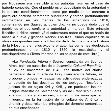
por Rousseau era inservible a los patriotas, aun en el caso de
haberlo conocido. Que el pueblo es el depositario de la autoridad y
la confiere condicionalmente, como por medio de un contrato o
pacto era doctrina netamente suareciana y estaba profundamente
sedimentada en las mentes de los argentinos de 1810,
comenzando por Saavedra, quien dijo: «y no quede duda que el
pueblo es el que confiere la autoridad o mando». Este principio
filosófico-jurídico constituyó el substratum sobre el que se había de
basar la nueva y gloriosa Nación. Los tres últimos capítulos de la
obra corresponden más a la Filosofía de la Historia que a la Historia
de la Filosofía, y en ellos expone el autor las corrientes ideológicas
predominantes entre 1810 y 1820: la escolástica y el
enciclopedismo.» (Texto impreso en las solapas de este libro.)
«La
Fundación Vitoria y Suárez,
constituida en Buenos
Aires, bajo los auspicios de la
Institución Cultural Española,
el 26 de noviembre de 1946, con motivo del cuarto
centenario de la muerte de Fray Francisco de Vitoria, se
propone promover y realizar las actividades enderezadas
al estudio de las doctrinas de los teólogos, filósofos y
juristas de los siglos XVI y XVII, y en particular, las del
insigne maestro de Salamanca y las de Francisco Suárez,
sus discípulos y sucesores, con el fin de investigar su
influencia en la formación de la cultura de América y
difundir y desarrollar los principios del derecho contenidos
en sus enseñanzas.