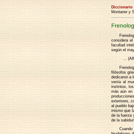
Diccionario
Montaner y S
Frenolog
Frenolog
considera el
facultad inte
según el mayo
... (A
Frenolo
filósofos gr
dedicaron a l
venía al mu
instintos, lo
más aún en G
producciones
exteriores, c
al pueblo baj
mismo que la
de la fuerza 
de la sabidur
Cuando 
feudalismo d