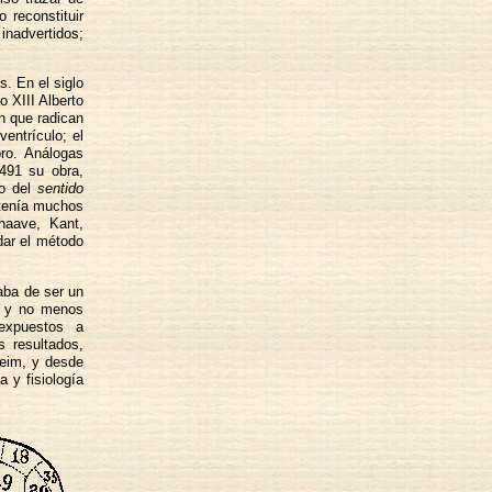
 reconstituir
nadvertidos;
s. En el siglo
o XIII Alberto
en que radican
ventrículo; el
bro. Análogas
1491 su obra,
io del
sentido
 tenía muchos
haave, Kant,
dar el método
aba de ser un
e y no menos
expuestos a
s resultados,
heim, y desde
 y fisiología