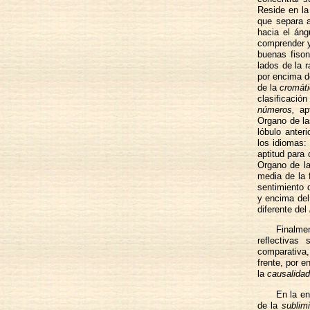
Reside en la
que separa 
hacia el áng
comprender y
buenas fiso
lados de la r
por encima de
de la
cromáti
clasificació
números,
apt
Organo de l
lóbulo anteri
los idiomas:
aptitud para 
Organo de l
media de la 
sentimiento d
y encima del
diferente del
Finalmen
reflectivas
comparativa,
frente, por e
la
causalidad
En la en
de la
sublim