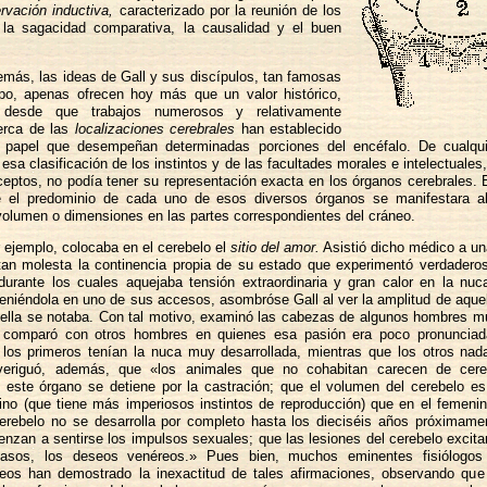
rvación inductiva,
caracterizado por la reunión de los
 la sagacidad comparativa, la causalidad y el buen
emás, las ideas de Gall y sus discípulos, tan famosas
po, apenas ofrecen hoy más que un valor histórico,
 desde que trabajos numerosos y relativamente
erca de las
localizaciones cerebrales
han establecido
o papel que desempeñan determinadas porciones del encéfalo. De cualqu
esa clasificación de los instintos y de las facultades morales e intelectuales, 
ptos, no podía tener su representación exacta en los órganos cerebrales.
e el predominio de cada uno de esos diversos órganos se manifestara al
olumen o dimensiones en las partes correspondientes del cráneo.
r ejemplo, colocaba en el cerebelo el
sitio del amor.
Asistió dicho médico a un
tan molesta la continencia propia de su estado que experimentó verdader
durante los cuales aquejaba tensión extraordinaria y gran calor en la nuca
eniéndola en uno de sus accesos, asombróse Gall al ver la amplitud de aquell
 ella se notaba. Con tal motivo, examinó las cabezas de algunos hombres 
s comparó con otros hombres en quienes esa pasión era poco pronunciad
los primeros tenían la nuca muy desarrollada, mientras que los otros nad
 Averiguó, además, que «los animales que no cohabitan carecen de cere
e este órgano se detiene por la castración; que el volumen del cerebelo e
no (que tiene más imperiosos instintos de reproducción) que en el femenin
erebelo no se desarrolla por completo hasta los dieciséis años próximamen
nzan a sentirse los impulsos sexuales; que las lesiones del cerebelo excitan
asos, los deseos venéreos.» Pues bien, muchos eminentes fisiólogos
eos han demostrado la inexactitud de tales afirmaciones, observando que