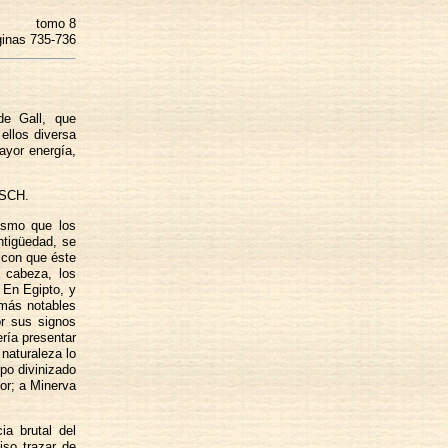
tomo 8
inas 735-736
 de Gall, que
ellos diversa
mayor energía,
USCH.
ismo que los
ntigüedad, se
con que éste
 cabeza, los
. En Egipto, y
 más notables
or sus signos
ería presentar
 naturaleza lo
po divinizado
mor; a Minerva
ia brutal del
iso trazar de