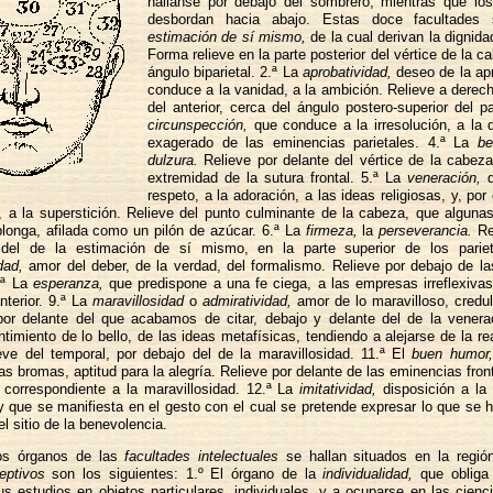
hállanse por debajo del sombrero, mientras que los
desbordan hacia abajo. Estas doce facultades 
estimación de sí mismo,
de la cual derivan la dignidad
Forma relieve en la parte posterior del vértice de la c
ángulo biparietal. 2.ª La
aprobatividad,
deseo de la ap
conduce a la vanidad, a la ambición. Relieve a derech
del anterior, cerca del ángulo postero-superior del pa
circunspección,
que conduce a la irresolución, a la 
exagerado de las eminencias parietales. 4.ª La
be
dulzura.
Relieve por delante del vértice de la cabeza
extremidad de la sutura frontal. 5.ª La
veneración,
d
respeto, a la adoración, a las ideas religiosas, y, por
o, a la superstición. Relieve del punto culminante de la cabeza, que algun
longa, afilada como un pilón de azúcar. 6.ª La
firmeza,
la
perseverancia.
Re
 del de la estimación de sí mismo, en la parte superior de los pariet
dad,
amor del deber, de la verdad, del formalismo. Relieve por debajo de l
8.ª La
esperanza,
que predispone a una fe ciega, a las empresas irreflexivas
nterior. 9.ª La
maravillosidad
o
admiratividad,
amor de lo maravilloso, credul
 por delante del que acabamos de citar, debajo y delante del de la venera
timiento de lo bello, de las ideas metafísicas, tendiendo a alejarse de la re
eve del temporal, por debajo del de la maravillosidad. 11.ª El
buen humor,
as bromas, aptitud para la alegría. Relieve por delante de las eminencias fron
 correspondiente a la maravillosidad. 12.ª La
imitatividad,
disposición a la
 que se manifiesta en el gesto con el cual se pretende expresar lo que se h
el sitio de la benevolencia.
os órganos de las
facultades intelectuales
se hallan situados en la región
eptivos
son los siguientes: 1.º El órgano de la
individualidad,
que obliga
us estudios en objetos particulares, individuales, y a ocuparse en las cienci