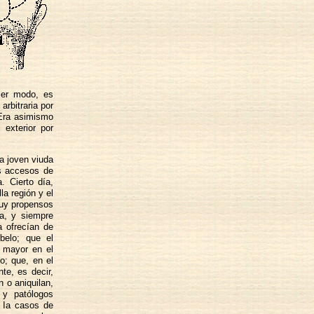
ier modo, es
arbitraria por
 Era asimismo
 exterior por
a joven viuda
os accesos de
. Cierto día,
a región y el
muy propensos
a, y siempre
a ofrecían de
belo; que el
s mayor en el
o; que, en el
te, es decir,
 o aniquilan,
 y patólogos
 Ia casos de