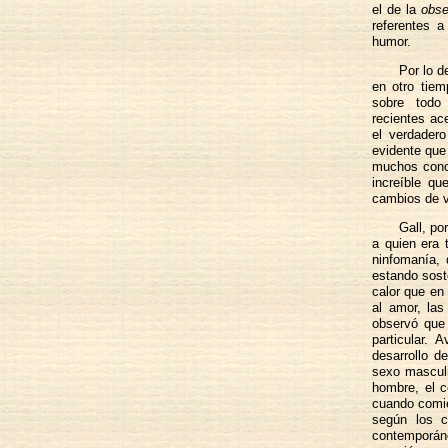
el de la
obse
referentes a
humor.
Por lo d
en otro tiem
sobre todo
recientes ac
el verdader
evidente que 
muchos conce
increíble qu
cambios de v
Gall, po
a quien era 
ninfomanía, 
estando sost
calor que en
al amor, la
observó que 
particular.
desarrollo d
sexo masculi
hombre, el c
cuando comie
según los c
contemporán