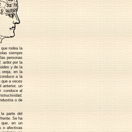
 que rodea la
dolas siempre
 las personas
,
ardor por la
toides y de la
 oreja, en la
conduce a la
o que a veces
 anterior, un
r: conduce al
structividad,
ndustria o de
la parte del
 frente. Se ha
o que, en un
s o afectivas