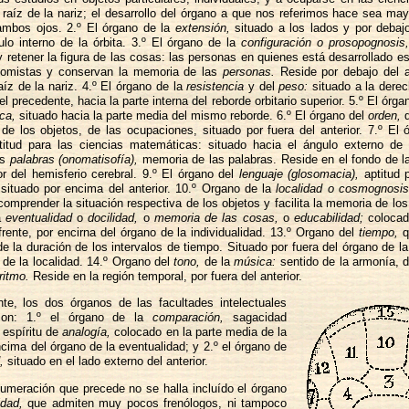
 raíz de la nariz; el desarrollo del órgano a que nos referimos hace sea may
ambos ojos. 2.º El órgano de la
extensión,
situado a los lados y por debajo 
ulo interno de la órbita. 3.º El órgano de la
configuración o prosopognosis
 retener la figura de las cosas: las personas en quienes está desarrollado e
nomistas y conservan la memoria de las
personas.
Reside por debajo del an
aíz de la nariz. 4.º El órgano de la
resistencia
y del
peso:
situado a la dere
l precedente, hacia la parte interna del reborde orbitario superior. 5.º El órg
ca,
situado hacia la parte media del mismo reborde. 6.º El órgano del
orden,
q
n de los objetos, de las ocupaciones, situado por fuera del anterior. 7.º El 
itud para las ciencias matemáticas: situado hacia el ángulo externo de l
as
palabras (onomatisofía),
memoria de las palabras. Reside en el fondo de la 
or del hemisferio cerebral. 9.º El órgano del
lenguaje (glosomacia),
aptitud 
 situado por encima del anterior. 10.º Organo de la
localidad o cosmognosis
comprender la situación respectiva de los objetos y facilita la memoria de los
a
eventualidad
o
docilidad,
o
memoria de las cosas,
o
educabilidad;
colocad
frente, por encirna del órgano de la individualidad. 13.º Organo del
tiempo,
q
e la duración de los intervalos de tiempo. Situado por fuera del órgano de l
 de la localidad. 14.º Organo del
tono,
de la
música:
sentido de la armonía, d
ritmo.
Reside en la región temporal, por fuera del anterior.
te, los dos órganos de las facultades intelectuales
 son: 1.º el órgano de la
comparación,
sagacidad
 espíritu de
analogía,
colocado en la parte media de la
ncima del órgano de la eventualidad; y 2.º el órgano de
,
situado en el lado externo del anterior.
umeración que precede no se halla incluído el órgano
idad,
que admiten muy pocos frenólogos, ni tampoco