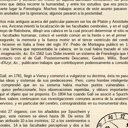
ino que debía recorrer la humanidad, y entre los estudios que era preciso
ante lugar la
Frenología.
Muchos trabajos acerca de este asunto pasaron i
n anulados por la ignorancia; algunos pasaron a la posteridad.
itos más antiguos acerca del particular parecen ser los de Platón y Aristótele
 era, Avicena intentó la localización de las facultades cerebrales, y en el sigl
ispo de Ratisbona, dibujó una cabeza en la cual procuró determinar el sitio 
es facultades humanas; colocó el
sentido común
en la frente o en el primer 
segundo; la
memoria
y la
fuerza motriz
en el tercer ventrículo del cere
e hicieron en Italia a fines del siglo XV. Pedro de Montagna publicó en 
 una lámina que representaba la cabeza, en la cual había trazado el sit
a
imaginación,
&c. En 1562 Luis Dolei inventó un sistema de Frenología que
ontacto con el de Gall. Posteriormente Descartes, Gardon, Willis, Boer
-d'Azyr, &c., publicaron trabajos que contribuyeron poderosamente a consoli
all, en 1781, llegó a Viena y comenzó a vulgarizar su doctrina, ésta no pas
 las ideas y sistemas de sus predecesores. Pero, como hombre inteligent
, comprendió que en su sistema había muchos puntos vulnerables 
; quiso perfeccionarle; hizo observaciones repetidas, y obtuvo importante
uir el objeto que se proponía. En 1804 fue cuando Gall se asoció a Spurz
os sabios continuaron sus investigaciones comunes acerca de la anatomía
nervioso, y en particular del cerebro, coinsignándolas en su monumental obra.
mitió 27 órganos; con los añadidos por Spurzheim y
logos, este número se elevó hasta 38. De estos 38
an atribuido 10 a los
instintos,
12 a los
sentimientos
o
orales,
14 a las
facultades perceptivas
y dos a las