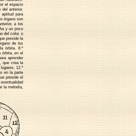
or el espacio
del anterior,
,
aptitud para
se órgano son
terior, a los
cha y un poco
ano del
color,
o
ue preside la
órgano de los
a órbita. 8.º
órbita, en el
para aprender
,
que crea la
 lugares. 12.º
o en la parte
ue preside el
a eventualidad
e la melodía,