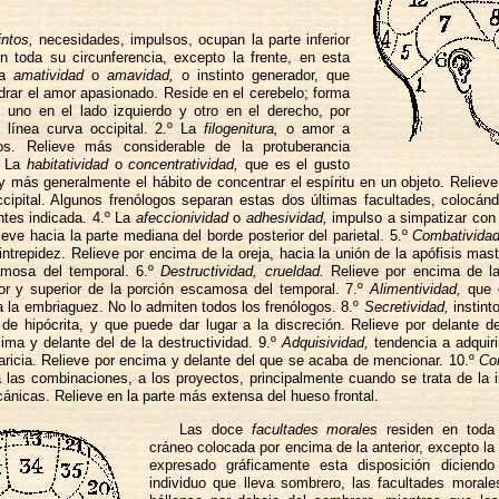
intos,
necesidades, impulsos, ocupan la parte inferior
n toda su circunferencia, excepto la frente, en esta
La
amatividad
o
amavidad,
o instinto generador, que
rar el amor apasionado. Reside en el cerebelo; forma
: uno en el lado izquierdo y otro en el derecho, por
 línea curva occipital. 2.º La
filogenitura,
o amor a
jos. Relieve más considerable de la protuberancia
.º La
habitatividad
o
concentratividad,
que es el gusto
y más generalmente el hábito de concentrar el espíritu en un objeto. Relieve
cipital. Algunos frenólogos separan estas dos últimas facultades, colocán
ntes indicada. 4.º La
afeccionividad
o
adhesividad,
impulso a simpatizar con
eve hacia la parte mediana del borde posterior del parietal. 5.º
Combatividad
 intrepidez. Relieve por encima de la oreja, hacia la unión de la apófisis mas
amosa del temporal. 6.º
Destructividad, crueldad.
Relieve por encima de la
ior y superior de la porción escamosa del temporal. 7.º
Alimentividad,
que 
a la embriaguez. No lo admiten todos los frenólogos. 8.º
Secretividad,
instint
de hipócrita, y que puede dar lugar a la discreción. Relieve por delante del
ima y delante del de la destructividad. 9.º
Adquisividad,
tendencia a adquiri
varicia. Relieve por encima y delante del que se acaba de mencionar. 10.º
Con
a las combinaciones, a los proyectos, principalmente cuando se trata de la i
cánicas. Relieve en la parte más extensa del hueso frontal.
Las doce
facultades morales
residen en toda 
cráneo colocada por encima de la anterior, excepto la
expresado gráficamente esta disposición diciend
individuo que lleva sombrero, las facultades morale