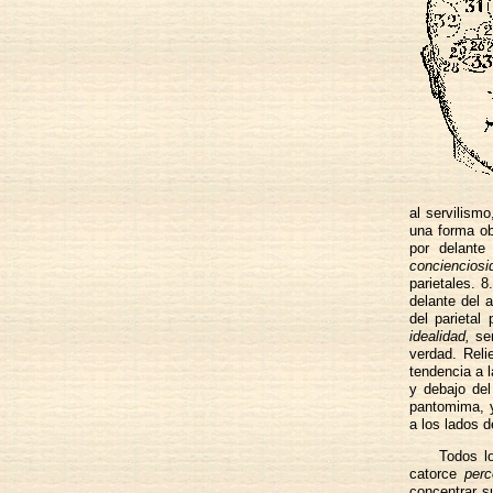
al servilism
una forma ob
por delante
concienciosi
parietales. 
delante del a
del parietal
idealidad,
sen
verdad. Reli
tendencia a l
y debajo del
pantomima, y
a los lados d
Todos l
catorce
perc
concentrar s