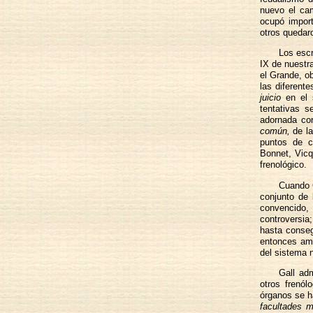
nuevo el cam
ocupó import
otros quedaro
Los escr
IX de nuestra
el Grande, ob
las diferent
juicio
en el 
tentativas s
adornada con
común,
de l
puntos de c
Bonnet, Vicq
frenológico.
Cuando G
conjunto de
convencido
controversia
hasta conseg
entonces amb
del sistema 
Gall ad
otros frenó
órganos se h
facultades m