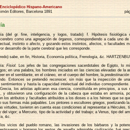
 Enciclopédico Hispano-Americano
imón Editores, Barcelona 1891
pág
ía
ía (del gr. fine, inteligencia, y logos, tratado): f. Hipótesis fisiológica
 cerebro como una agregación de órganos, correspondiendo a cada uno de 
lectual, instinto o afecto, y gozando estos instintos, afectos, o facultades 
r desarrollo de la parte cerebral que les corresponde.
lfredo) sabe, en fin, Historia, Economía política, Frenología, &c. HARTZENB
gía:
Fisiol.
Los jefes de las congregaciones sacerdotales de Egipto, lo m
iegos; en una palabra, los hombres iniciados en las ciencias
elevadas
de la a
eer en el semblante, en el cráneo, en el cuerpo del hombre, la
predestinación
ndo. Entonces se pretendió reconocer, sin más que la inspección de una
s sentimientos y hasta la capacidad intelectual del individuo correspondiente
recia, los artistas aplicaron esa ciencia, constituída en principios, a sus
, y obtuvieron una configuración de la cabeza que estaba en armonía, p
on los atributos y facultades atribuídos a los dioses o a los héroes que se qu
o sus formas más palpables. Los pintores o escultores griegos, poetizando la
s virtudes, tuvieron en cuenta esas condiciones al representar a Hércules, ti
y del vigor; a Mercurio, tipo de la actividad y del trabajo; a Venus, tipo del a
ía, &c.
los vicios del pueblo romano, las invasiones de los bárbaros y la potenc
estruyeron y borraron los restos de aquella admirable civilización, fué prec