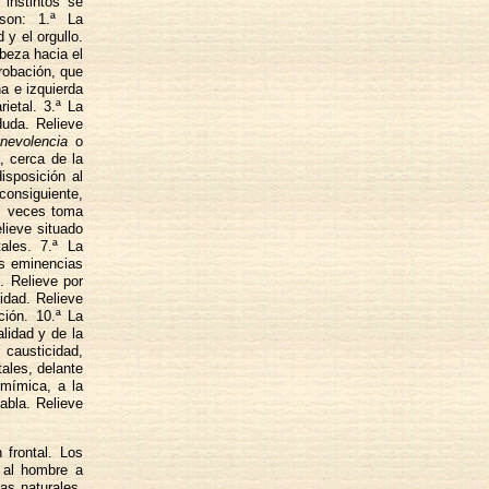
 instintos se
son: 1.ª La
 y el orgullo.
abeza hacia el
robación, que
a e izquierda
rietal. 3.ª La
duda. Relieve
nevolencia
o
, cerca de la
isposición al
 consiguiente,
as veces toma
lieve situado
ales. 7.ª La
as eminencias
. Relieve por
idad. Relieve
ción. 10.ª La
alidad y de la
causticidad,
tales, delante
 mímica, a la
abla. Relieve
 frontal. Los
 al hombre a
as naturales.