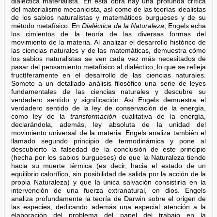
dialéctica materialista. En esta obra hay una profunda crítica
del materialismo mecanicista, así como de las teorías idealistas
de los sabios naturalistas y matemáticos burgueses y de su
método metafísico. En
Dialéctica de la Naturaleza
, Engels echa
los cimientos de la teoría de las diversas formas del
movimiento de la materia. Al analizar el desarrollo histórico de
las ciencias naturales y de las matemáticas, demuestra cómo
los sabios naturalistas se ven cada vez más necesitados de
pasar del pensamiento metafísico al dialéctico, lo que se refleja
fructíferamente en el desarrollo de las ciencias naturales.
Somete a un detallado análisis filosófico una serie de leyes
fundamentales de las ciencias naturales y descubre su
verdadero sentido y significación. Así Engels demuestra el
verdadero sentido de la ley de conservación de la energía,
como ley de la
transformación
cualitativa de la energía,
declarándola, además, ley absoluta de la unidad del
movimiento universal de la materia. Engels analiza también el
llamado segundo principio de termodinámica y pone al
descubierto la falsedad de la conclusión de este principio
(hecha por los sabios burgueses) de que la Naturaleza tiende
hacia su muerte térmica (es decir, hacia el estado de un
equilibrio calorífico, sin posibilidad de salida por la acción de la
propia Naturaleza) y que la única salvación consistiría en la
intervención de una fuerza extranatural, en dios. Engels
analiza profundamente la teoría de Darwin sobre el origen de
las especies, dedicando además una especial atención a la
elaboración del problema del papel del trabajo en la