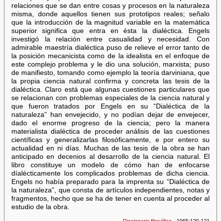
relaciones que se dan entre cosas y procesos en la naturaleza
misma, donde aquellos tienen sus prototipos reales; señalo
que la introducción de la magnitud variable en la matemática
superior significa que entra en ésta la dialéctica. Engels
investigó la relación entre casualidad y necesidad. Con
admirable maestría dialéctica puso de relieve el error tanto de
la posición mecanicista como de la idealista en el enfoque de
este complejo problema y le dio una solución, marxista; puso
de manifiesto, tomando como ejemplo la teoría darviniana, que
la propia ciencia natural confirma y concreta las tesis de la
dialéctica. Claro está que algunas cuestiones particulares que
se relacionan con problemas especiales de la ciencia natural y
que fueron tratados por Engels en su “Dialéctica de la
naturaleza” han envejecido, y no podían dejar de envejecer,
dado el enorme progreso de la ciencia; pero la manera
materialista dialéctica de proceder análisis de las cuestiones
científicas y generalizarlas filosóficamente, e por entero su
actualidad en ni días. Muchas de las tesis de la obra se han
anticipado en decenios al desarrollo de la ciencia natural. El
libro constituye un modelo de cómo han de enfocarse
díalécticamente los complicados problemas de dicha ciencia.
Engels no había preparado para la imprenta su “Dialéctica de
la naturaleza”, que consta de artículos independientes, notas y
fragmentos, hecho que se ha de tener en cuenta al proceder al
estudio de la obra.
Diccionario filosófico
· 1965:120-121