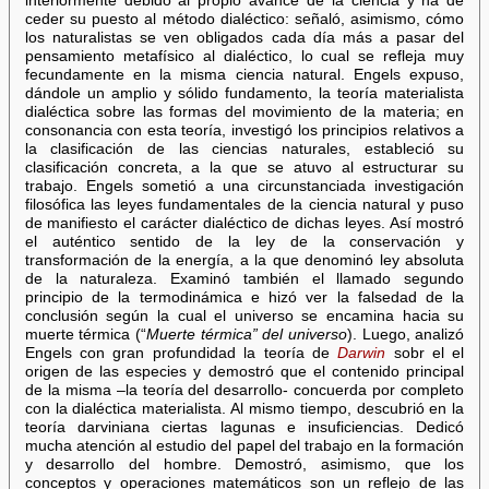
interiormente debido al propio avance de la ciencia y ha de
ceder su puesto al método dialéctico: señaló, asimismo, cómo
los naturalistas se ven obligados cada día más a pasar del
pensamiento metafísico al dialéctico, lo cual se refleja muy
fecundamente en la misma ciencia natural. Engels expuso,
dándole un amplio y sólido fundamento, la teoría materialista
dialéctica sobre las formas del movimiento de la materia; en
consonancia con esta teoría, investigó los principios relativos a
la clasificación de las ciencias naturales, estableció su
clasificación concreta, a la que se atuvo al estructurar su
trabajo. Engels sometió a una circunstanciada investigación
filosófica las leyes fundamentales de la ciencia natural y puso
de manifiesto el carácter dialéctico de dichas leyes. Así mostró
el auténtico sentido de la ley de la conservación y
transformación de la energía, a la que denominó ley absoluta
de la naturaleza. Examinó también el llamado segundo
principio de la termodinámica e hizó ver la falsedad de la
conclusión según la cual el universo se encamina hacia su
muerte térmica (“
Muerte térmica” del universo
). Luego, analizó
Engels con gran profundidad la teoría de
Darwin
sobr el el
origen de las especies y demostró que el contenido principal
de la misma –la teoría del desarrollo- concuerda por completo
con la dialéctica materialista. Al mismo tiempo, descubrió en la
teoría darviniana ciertas lagunas e insuficiencias. Dedicó
mucha atención al estudio del papel del trabajo en la formación
y desarrollo del hombre. Demostró, asimismo, que los
conceptos y operaciones matemáticos son un reflejo de las