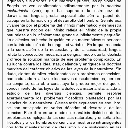
lagunas y sus errores. En numerosos puntos, las opiniones de
Engels se ven confirmadas brillantemente por la
doctrina
michurinista
(ver), que ha superado la estrechez del
darwinismo. Engels presta especial atención al papel del
trabajo en la formación y el desarrollo del hombre. Se interesa
vivamente por el problema del infinito matemático y demuestra
que nuestra noción del infinito refleja el infinito de la propia
naturaleza en lo infinitamente grande e infinitamente pequeño.
La dialéctica ha hecho irrupción en las matemáticas superiores
con la introducción de la magnitud variable. En lo que respecta
a la correlación de la necesidad y de la casualidad, Engels
refuta la concepción mecanicista de igual modo que la idealista
y ofrece la solución marxista de ese problema complicado. En
su lucha contra los idealistas, defiende y enriquece la doctrina
marxista del carácter objetivo de las leyes de la naturaleza. Sin
duda, ciertos detalles relacionados con problemas especiales,
han caducado a la luz de los nuevos descubrimientos, pero en
su conjunto, esta obra constituye la prueba mejor de que el
conocimiento de las leyes de la dialéctica materialista, aliada al
estudio de las diversas ciencias, permite resolver
acertadamente los problemas filosóficos planteados por las
ciencias de la naturaleza. Ciertas tesis expuestas en ese libro,
se han anticipado en varias décadas al desarrollo de las
ciencias. Este libro es un modelo de análisis dialéctico de los
problemas complejos de las ciencias naturales, y enseña a los
filósofos y a los hombres de ciencia a mostrarse intransigentes
con toda manifestación de idealismo y de misticismo en las