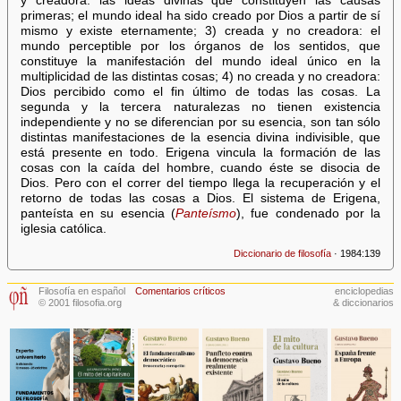
y creadora: las ideas divinas que constituyen las causas
primeras; el mundo ideal ha sido creado por Dios a partir de sí
mismo y existe eternamente; 3) creada y no creadora: el
mundo perceptible por los órganos de los sentidos, que
constituye la manifestación del mundo ideal único en la
multiplicidad de las distintas cosas; 4) no creada y no creadora:
Dios percibido como el fin último de todas las cosas. La
segunda y la tercera naturalezas no tienen existencia
independiente y no se diferencian por su esencia, son tan sólo
distintas manifestaciones de la esencia divina indivisible, que
está presente en todo. Erigena vincula la formación de las
cosas con la caída del hombre, cuando éste se disocia de
Dios. Pero con el correr del tiempo llega la recuperación y el
retorno de todas las cosas a Dios. El sistema de Erigena,
panteísta en su esencia (
Panteísmo
), fue condenado por la
iglesia católica.
Diccionario de filosofía
· 1984:139
Filosofía en español
Comentarios críticos
enciclopedias
© 2001 filosofia.org
& diccionarios