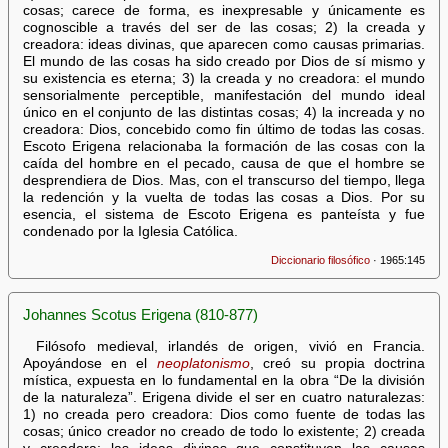
cosas; carece de forma, es inexpresable y únicamente es
cognoscible a través del ser de las cosas; 2) la creada y
creadora: ideas divinas, que aparecen como causas primarias.
El mundo de las cosas ha sido creado por Dios de sí mismo y
su existencia es eterna; 3) la creada y no creadora: el mundo
sensorialmente perceptible, manifestación del mundo ideal
único en el conjunto de las distintas cosas; 4) la increada y no
creadora: Dios, concebido como fin último de todas las cosas.
Escoto Erigena relacionaba la formación de las cosas con la
caída del hombre en el pecado, causa de que el hombre se
desprendiera de Dios. Mas, con el transcurso del tiempo, llega
la redención y la vuelta de todas las cosas a Dios. Por su
esencia, el sistema de Escoto Erigena es panteísta y fue
condenado por la Iglesia Católica.
Diccionario filosófico
· 1965:145
Johannes Scotus Erigena (810-877)
Filósofo medieval, irlandés de origen, vivió en Francia.
Apoyándose en el
neoplatonismo
, creó su propia doctrina
mística, expuesta en lo fundamental en la obra “De la división
de la naturaleza”. Erigena divide el ser en cuatro naturalezas:
1) no creada pero creadora: Dios como fuente de todas las
cosas; único creador no creado de todo lo existente; 2) creada