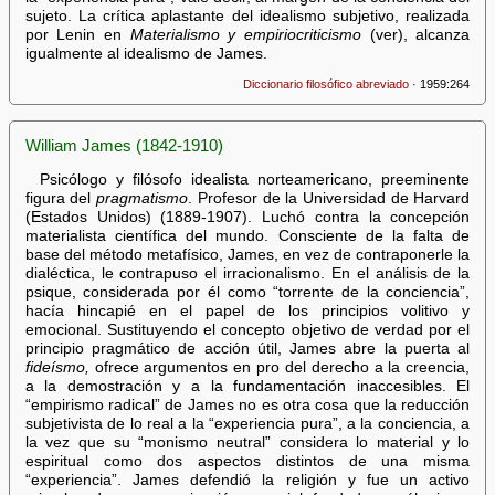
sujeto. La crítica aplastante del idealismo subjetivo, realizada
por Lenin en
Materialismo y empiriocriticismo
(ver), alcanza
igualmente al idealismo de James.
Diccionario filosófico abreviado
· 1959:264
William James (1842-1910)
Psicólogo y filósofo idealista norteamericano, preeminente
figura del
pragmatismo
. Profesor de la Universidad de Harvard
(Estados Unidos) (1889-1907). Luchó contra la concepción
materialista científica del mundo. Consciente de la falta de
base del método metafísico, James, en vez de contraponerle la
dialéctica, le contrapuso el irracionalismo. En el análisis de la
psique, considerada por él como “torrente de la conciencia”,
hacía hincapié en el papel de los principios volitivo y
emocional. Sustituyendo el concepto objetivo de verdad por el
principio pragmático de acción útil, James abre la puerta al
fideísmo,
ofrece argumentos en pro del derecho a la creencia,
a la demostración y a la fundamentación inaccesibles. El
“empirismo radical” de James no es otra cosa que la reducción
subjetivista de lo real a la “experiencia pura”, a la conciencia, a
la vez que su “monismo neutral” considera lo material y lo
espiritual como dos aspectos distintos de una misma
“experiencia”. James defendió la religión y fue un activo