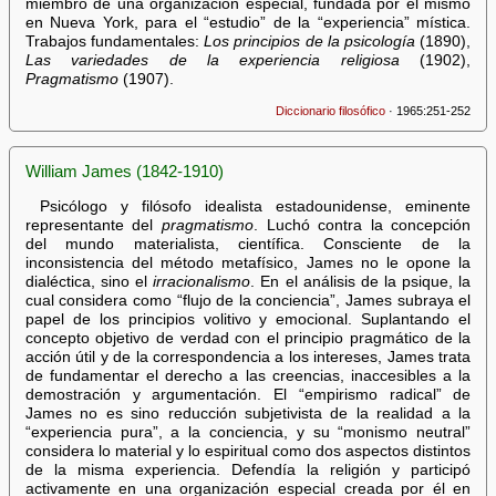
miembro de una organización especial, fundada por él mismo
en Nueva York, para el “estudio” de la “experiencia” mística.
Trabajos fundamentales:
Los principios de la psicología
(1890),
Las variedades de la experiencia religiosa
(1902),
Pragmatismo
(1907).
Diccionario filosófico
· 1965:251-252
William James (1842-1910)
Psicólogo y filósofo idealista estadounidense, eminente
representante del
pragmatismo
. Luchó contra la concepción
del mundo materialista, científica. Consciente de la
inconsistencia del método metafísico, James no le opone la
dialéctica, sino el
irracionalismo
. En el análisis de la psique, la
cual considera como “flujo de la conciencia”, James subraya el
papel de los principios volitivo y emocional. Suplantando el
concepto objetivo de verdad con el principio pragmático de la
acción útil y de la correspondencia a los intereses, James trata
de fundamentar el derecho a las creencias, inaccesibles a la
demostración y argumentación. El “empirismo radical” de
James no es sino reducción subjetivista de la realidad a la
“experiencia pura”, a la conciencia, y su “monismo neutral”
considera lo material y lo espiritual como dos aspectos distintos
de la misma experiencia. Defendía la religión y participó
activamente en una organización especial creada por él en