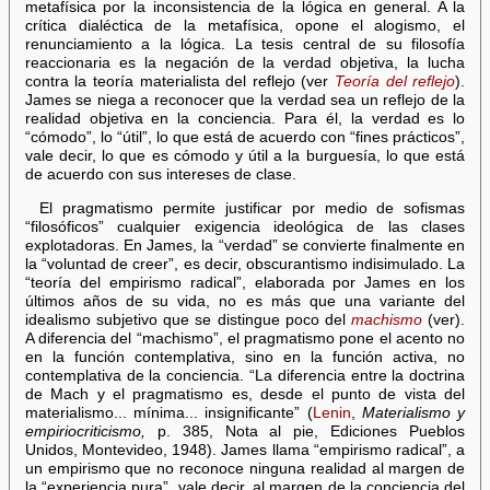
metafísica por la inconsistencia de la lógica en general. A la
crítica dialéctica de la metafísica, opone el alogismo, el
renunciamiento a la lógica. La tesis central de su filosofía
reaccionaria es la negación de la verdad objetiva, la lucha
contra la teoría materialista del reflejo (ver
Teoría del reflejo
).
James se niega a reconocer que la verdad sea un reflejo de la
realidad objetiva en la conciencia. Para él, la verdad es lo
“cómodo”, lo “útil”, lo que está de acuerdo con “fines prácticos”,
vale decir, lo que es cómodo y útil a la burguesía, lo que está
de acuerdo con sus intereses de clase.
El pragmatismo permite justificar por medio de sofismas
“filosóficos” cualquier exigencia ideológica de las clases
explotadoras. En James, la “verdad” se convierte finalmente en
la “voluntad de creer”, es decir, obscurantismo indisimulado. La
“teoría del empirismo radical”, elaborada por James en los
últimos años de su vida, no es más que una variante del
idealismo subjetivo que se distingue poco del
machismo
(ver).
A diferencia del “machismo”, el pragmatismo pone el acento no
en la función contemplativa, sino en la función activa, no
contemplativa de la conciencia. “La diferencia entre la doctrina
de Mach y el pragmatismo es, desde el punto de vista del
materialismo... mínima... insignificante” (
Lenin
,
Materialismo y
empiriocriticismo,
p. 385, Nota al pie, Ediciones Pueblos
Unidos, Montevideo, 1948). James llama “empirismo radical”, a
un empirismo que no reconoce ninguna realidad al margen de
la “experiencia pura”, vale decir, al margen de la conciencia del