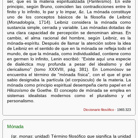
ser, que es la materia espiritualizada (
Panteísmo
). En este
principio, según Bruno, coinciden las contradicciones entre lo
finito y lo infinito, lo par y lo impar, &c. La mónada constituye
uno de los conceptos básicos de la filosofía de Leibniz
(
Monadología
, 1714). Leibniz considera la mónada como
sustancia simple, cerrada y variable. Las mónadas dotadas de
una clara capacidad de percepción se denominan almas. En
cambio, el alma racional del hombre, según Leibniz, es la
mónada-espíritu. Después de llamar la atención sobre la idea
de Leibniz en el sentido de que en la mónada se refleja todo el
mundo, de que la mónada, como individualidad, contiene como
en germen lo infinito, Lenin escribió: “Existe aquí una especie
de dialéctica muy profunda a pesar del idealismo y del
clericalismo” (tomo XXXVIII, pág. 381). En Lomonósov se
encuentra el término de “mónada física”, con el que el gran
sabio designaba la partícula (el corpúsculo) de la materia. La
mónada como principio espiritual desempeña cierto papel en el
Hilozoísmo
de Goethe. El concepto de mónada se emplea en
sistemas idealistas modernos como el pluralismo y el
personalismo.
Diccionario filosófico
· 1965:323
Mónada
(gr.
monas
: unidad) Término filosófico que significa la unidad