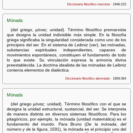
Diccionario filosófico marxista
· 1946:223
Mónada
(del griego, μόνας: unidad). Término filosófico premarxista
que designa la unidad indivisible más simple. En la filosofía
griega significaba la singularidad considerada como uno de los
principios del ser. En el sistema de
Leibniz
(ver), las mónadas,
substancias espirituales independientes, capaces de
movimientos espontáneos, constituyen el fundamento de todo
lo que existe. Su vinculación expresa la armonía divina
preestablecida. La doctrina idealista de las mónadas de Leibniz
contenía elementos de dialéctica.
Diccionario filosófico abreviado
· 1959:364
Mónada
(del griego μόνας: unidad). Término filosófico con el que se
designa la unidad estructural, sustancial, del ser. Se interpreta
de manera distinta en diversos sistemas filosóficos. Para los
pitagóricos, por ejemplo, la mónada (unidad matemática) es el
fundamento del mundo. Para Bruno (
De la mónada, del
número y de la figura
, 1591), la mónada es el principio uno del