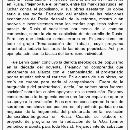
en Rusia. Plejanov fue el primero, entre los marxistas rusos, en
luchar contra el populismo, y sus obras asestaron un golpe
serio a esa teoría. Partiendo del análisis de las relaciones
económicas de Rusia después de la reforma, mostró cuán
nocivas e inconsistentes eran las teorías populistas sobre el
pasaje de Rusia al socialismo por medio de la comuna
campesina, sobre la vía no capitalista del desarrollo de Rusia.
Pero hay que destacar serios errores en Plejanov como en
todo el grupo “Emancipación del Trabajo”, cuyo programa
arrastraba todavía las taras de las ideas populistas. Así, por
ejemplo, admitían la táctica del terrorismo individual.
Fue Lenin quien concluyó la derrota ideológica del populismo
en la década del noventa. Plejanov no comprendía que
únicamente en alianza con el campesinado, el proletariado
podría triunfar sobre el zarismo. En algunas de sus obras, no
tenía en cuenta para nada al campesinado. “Fuera de la
burguesía y del proletariado”, decía, “no vemos otras fuerzas
sociales” sobre las cuales apoyarse en la revolución. Plejanov
consideraba a la burguesía como una fuerza capaz de aportar
su apoyo a la revolución. Esos errores constituyeron la raíz de
sus ideas mencheviques posteriores, el punto de partida de su
negación de la hegemonía del proletariado en la revolución
democrático-burguesa en Rusia. Cuando se elaboró el
proyecto de programa en la redacción de la
Iskra
(primer
periódico marxista para toda Rusia), Plejanov intentó substituir