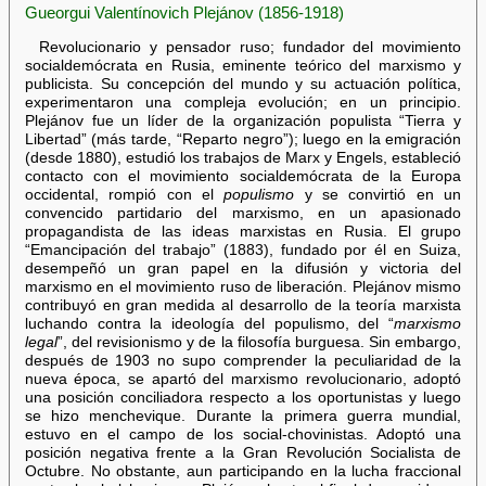
Gueorgui Valentínovich Plejánov (1856-1918)
Revolucionario y pensador ruso; fundador del movimiento
socialdemócrata en Rusia, eminente teórico del marxismo y
publicista. Su concepción del mundo y su actuación política,
experimentaron una compleja evolución; en un principio.
Plejánov fue un líder de la organización populista “Tierra y
Libertad” (más tarde, “Reparto negro”); luego en la emigración
(desde 1880), estudió los trabajos de Marx y Engels, estableció
contacto con el movimiento socialdemócrata de la Europa
occidental, rompió con el
populismo
y se convirtió en un
convencido partidario del marxismo, en un apasionado
propagandista de las ideas marxistas en Rusia. El grupo
“Emancipación del trabajo” (1883), fundado por él en Suiza,
desempeñó un gran papel en la difusión y victoria del
marxismo en el movimiento ruso de liberación. Plejánov mismo
contribuyó en gran medida al desarrollo de la teoría marxista
luchando contra la ideología del populismo, del “
marxismo
legal
”, del revisionismo y de la filosofía burguesa. Sin embargo,
después de 1903 no supo comprender la peculiaridad de la
nueva época, se apartó del marxismo revolucionario, adoptó
una posición conciliadora respecto a los oportunistas y luego
se hizo menchevique. Durante la primera guerra mundial,
estuvo en el campo de los social-chovinistas. Adoptó una
posición negativa frente a la Gran Revolución Socialista de
Octubre. No obstante, aun participando en la lucha fraccional