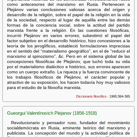
como antecesores del marxismo en Rusia. Pertenecen a
Plejánov varias conclusiones valiosas acerca del origen y
desarrollo de la religión, sobre el papel de la religión en la vida
de la sociedad, respecto al lugar de aquélla entre las demás
formas de la conciencia social, sobre la actitud del partido
marxista frente a la religión. En las cuestiones filosóficas,
incurrió Plejánov en varios errores; subestimó el papel del
factor subjetivo en el desarrollo histórico, hizo concesiones a la
teoría de los jeroglíficos, estableció formulaciones imprecisas
en el sentido del “materialismo geográfico”, en el de “reducir el
marxismo al spinozismo”, &c. Pero en el sistema global de las
concepciones filosóficas de Plejánov, que luchó toda su vida
por el materialismo dialéctico e histórico, sus errores aparecen
como un cuerpo extraño. La riqueza y la fuerza convincente de
los trabajos filosóficos de Plejánov, el carácter popular y
atractivo de su exposición, los hacen todavía hoy muy valiosos
para el estudio de la filosofía marxista.
Diccionario filosófico
· 1965:364-365
Gueorgui Valentínovich Plejanov (1856-1918)
Revolucionario y pensador ruso, fundador del movimiento
socialdemócrata en Rusia, eminente teórico del marxismo y
publicista. La concepción del mundo y la actividad política de