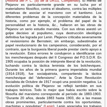
(
Historia del P. C. (b) de la URSS, Compendio
). El mérito de
Plejanov es particularmente grande en su lucha por el
materialismo filosófico, contra el idealismo, contra las múltiples
tentativas de asociar el marxismo con el kantismo. Los
diferentes problemas de la concepción materialista de la
historia, como por ejemplo, el problema del papel de la
personalidad en la historia, &c., hallaron en las obras de
Plejanov un serio estudio marxista. Con sus obras asestó un
golpe decisivo al populismo, cuya destrucción ideológica
definitiva fue lograda por Lenin. Plejanov criticaba severamente
el revisionismo de Bernstein; sin embargo, subestimaba el
papel revolucionario de los campesinos, considerando, por el
contrario, que la burguesía liberal puede prestar cierto apoyo a
la revolución. Estos errores le condujeron a identificarse con
los mencheviques después del II Congreso del P.O.S.D.R. En
1905 ocupaba la posición de intérprete liberal de la revolución,
luchando contra la táctica leninista de los bolcheviques.
Durante los años de la primera guerra imperialista mundial
(1914-1918), fue socialpatriota, compartiendo la táctica
menchevique del “defensismo”. Ante la Gran Revolución
Socialista de Octubre de 1917 ocupó una posición negativa. La
evolución política de Plejanov se reflejó también en sus
trabajos teóricos. Todo lo mejor que había escrito sobre la
filosofía del marxismo corresponde al período de 1883-1903.
“Durante 20 años, desde 1883 hasta 1903, dio a las masas
obras prominentes, particularmente contra los oportunistas,
machistas y populistas” (
Lenin
). Lenin apreciaba los trabajos