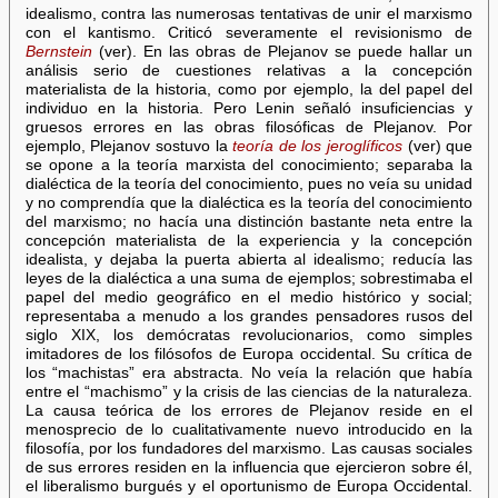
idealismo, contra las numerosas tentativas de unir el marxismo
con el kantismo. Criticó severamente el revisionismo de
Bernstein
(ver). En las obras de Plejanov se puede hallar un
análisis serio de cuestiones relativas a la concepción
materialista de la historia, como por ejemplo, la del papel del
individuo en la historia. Pero Lenin señaló insuficiencias y
gruesos errores en las obras filosóficas de Plejanov. Por
ejemplo, Plejanov sostuvo la
teoría de los jeroglíficos
(ver) que
se opone a la teoría marxista del conocimiento; separaba la
dialéctica de la teoría del conocimiento, pues no veía su unidad
y no comprendía que la dialéctica es la teoría del conocimiento
del marxismo; no hacía una distinción bastante neta entre la
concepción materialista de la experiencia y la concepción
idealista, y dejaba la puerta abierta al idealismo; reducía las
leyes de la dialéctica a una suma de ejemplos; sobrestimaba el
papel del medio geográfico en el medio histórico y social;
representaba a menudo a los grandes pensadores rusos del
siglo XIX, los demócratas revolucionarios, como simples
imitadores de los filósofos de Europa occidental. Su crítica de
los “machistas” era abstracta. No veía la relación que había
entre el “machismo” y la crisis de las ciencias de la naturaleza.
La causa teórica de los errores de Plejanov reside en el
menosprecio de lo cualitativamente nuevo introducido en la
filosofía, por los fundadores del marxismo. Las causas sociales
de sus errores residen en la influencia que ejercieron sobre él,
el liberalismo burgués y el oportunismo de Europa Occidental.