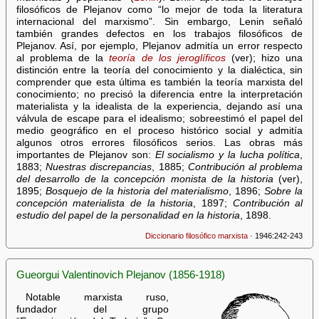
filosóficos de Plejanov como “lo mejor de toda la literatura
internacional del marxismo”. Sin embargo, Lenin señaló
también grandes defectos en los trabajos filosóficos de
Plejanov. Así, por ejemplo, Plejanov admitía un error respecto
al problema de la
teoría de los jeroglíficos
(ver); hizo una
distinción entre la teoría del conocimiento y la dialéctica, sin
comprender que esta última es también la teoría marxista del
conocimiento; no precisó la diferencia entre la interpretación
materialista y la idealista de la experiencia, dejando así una
válvula de escape para el idealismo; sobreestimó el papel del
medio geográfico en el proceso histórico social y admitía
algunos otros errores filosóficos serios. Las obras más
importantes de Plejanov son:
El socialismo y la lucha política
,
1883;
Nuestras discrepancias
, 1885;
Contribución al problema
del desarrollo de la concepción monista de la historia
(ver),
1895;
Bosquejo de la historia del materialismo
, 1896;
Sobre la
concepción materialista de la historia
, 1897;
Contribución al
estudio del papel de la personalidad en la historia
, 1898.
Diccionario filosófico marxista
· 1946:242-243
Gueorgui Valentinovich Plejanov (1856-1918)
Notable marxista ruso,
fundador del grupo