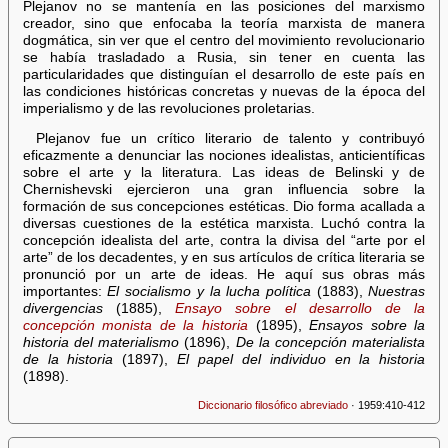
Plejanov no se mantenía en las posiciones del marxismo
creador, sino que enfocaba la teoría marxista de manera
dogmática, sin ver que el centro del movimiento revolucionario
se había trasladado a Rusia, sin tener en cuenta las
particularidades que distinguían el desarrollo de este país en
las condiciones históricas concretas y nuevas de la época del
imperialismo y de las revoluciones proletarias.
Plejanov fue un crítico literario de talento y contribuyó
eficazmente a denunciar las nociones idealistas, anticientíficas
sobre el arte y la literatura. Las ideas de Belinski y de
Chernishevski ejercieron una gran influencia sobre la
formación de sus concepciones estéticas. Dio forma acallada a
diversas cuestiones de la estética marxista. Luchó contra la
concepción idealista del arte, contra la divisa del “arte por el
arte” de los decadentes, y en sus artículos de crítica literaria se
pronunció por un arte de ideas. He aquí sus obras más
importantes:
El socialismo y la lucha política
(1883),
Nuestras
divergencias
(1885),
Ensayo sobre el desarrollo de la
concepción monista de la historia
(1895),
Ensayos sobre la
historia del materialismo
(1896),
De la concepción materialista
de la historia
(1897),
El papel del individuo en la historia
(1898).
Diccionario filosófico abreviado
· 1959:410-412