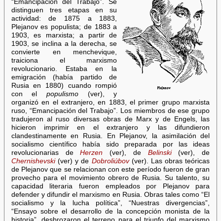
“Emancipación del Trabajo”. Se
distinguen tres etapas en su
actividad: de 1875 a 1883,
Plejanov es populista; de 1883 a
1903, es marxista; a partir de
1903, se inclina a la derecha, se
convierte en menchevique,
traiciona el marxismo
revolucionario. Estaba en la
emigración (había partido de
Rusia en 1880) cuando rompió
con el
populismo
(ver), y
organizó en el extranjero, en 1883, el primer grupo marxista
ruso, “Emancipación del Trabajo”. Los miembros de ese grupo
tradujeron al ruso diversas obras de Marx y de Engels, las
hicieron imprimir en el extranjero y las difundieron
clandestinamente en Rusia. En Plejanov, la asimilación del
socialismo científico había sido preparada por las ideas
revolucionarias de
Herzen
(ver), de
Belinski
(ver), de
Chernishevski
(ver) y de
Dobroliúbov
(ver). Las obras teóricas
de Plejanov que se relacionan con este período fueron de gran
provecho para el movimiento obrero de Rusia. Su talento, su
capacidad literaria fueron empleados por Plejanov para
defender y difundir el marxismo en Rusia. Obras tales como “El
socialismo y la lucha política”, “Nuestras divergencias”,
“Ensayo sobre el desarrollo de la concepción monista de la
historia”, desbrozaron el terreno para el triunfo del marxismo