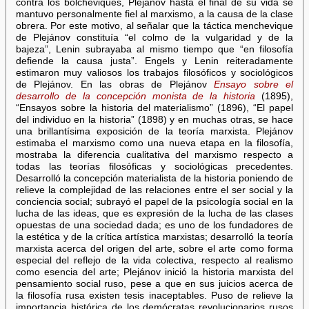
contra los bolcheviques, Plejánov hasta el final de su vida se
mantuvo personalmente fiel al marxismo, a la causa de la clase
obrera. Por este motivo, al señalar que la táctica menchevique
de Plejánov constituía “el colmo de la vulgaridad y de la
bajeza”, Lenin subrayaba al mismo tiempo que “en filosofía
defiende la causa justa”. Engels y Lenin reiteradamente
estimaron muy valiosos los trabajos filosóficos y sociológicos
de Plejánov. En las obras de Plejánov
Ensayo sobre el
desarrollo de la concepción monista de la historia
(1895),
“Ensayos sobre la historia del materialismo” (1896), “El papel
del individuo en la historia” (1898) y en muchas otras, se hace
una brillantísima exposición de la teoría marxista. Plejánov
estimaba el marxismo como una nueva etapa en la filosofía,
mostraba la diferencia cualitativa del marxismo respecto a
todas las teorías filosóficas y sociológicas precedentes.
Desarrolló la concepción materialista de la historia poniendo de
relieve la complejidad de las relaciones entre el ser social y la
conciencia social; subrayó el papel de la psicología social en la
lucha de las ideas, que es expresión de la lucha de las clases
opuestas de una sociedad dada; es uno de los fundadores de
la estética y de la crítica artística marxistas; desarrolló la teoría
marxista acerca del origen del arte, sobre el arte como forma
especial del reflejo de la vida colectiva, respecto al realismo
como esencia del arte; Plejánov inició la historia marxista del
pensamiento social ruso, pese a que en sus juicios acerca de
la filosofía rusa existen tesis inaceptables. Puso de relieve la
importancia histórica de los demócratas revolucionarios rusos