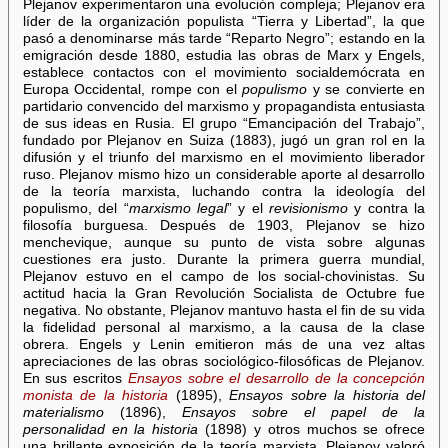
Plejanov experimentaron una evolución compleja; Plejanov era
líder de la organización populista “Tierra y Libertad”, la que
pasó a denominarse más tarde “Reparto Negro”; estando en la
emigración desde 1880, estudia las obras de Marx y Engels,
establece contactos con el movimiento socialdemócrata en
Europa Occidental, rompe con el
populismo
y se convierte en
partidario convencido del marxismo y propagandista entusiasta
de sus ideas en Rusia. El grupo “Emancipación del Trabajo”,
fundado por Plejanov en Suiza (1883), jugó un gran rol en la
difusión y el triunfo del marxismo en el movimiento liberador
ruso. Plejanov mismo hizo un considerable aporte al desarrollo
de la teoría marxista, luchando contra la ideología del
populismo, del “
marxismo legal
” y el
revisionismo
y contra la
filosofía burguesa. Después de 1903, Plejanov se hizo
menchevique, aunque su punto de vista sobre algunas
cuestiones era justo. Durante la primera guerra mundial,
Plejanov estuvo en el campo de los social-chovinistas. Su
actitud hacia la Gran Revolución Socialista de Octubre fue
negativa. No obstante, Plejanov mantuvo hasta el fin de su vida
la fidelidad personal al marxismo, a la causa de la clase
obrera. Engels y Lenin emitieron más de una vez altas
apreciaciones de las obras sociológico-filosóficas de Plejanov.
En sus escritos
Ensayos sobre el desarrollo de la concepción
monista de la historia
(1895),
Ensayos sobre la historia del
materialismo
(1896),
Ensayos sobre el papel de la
personalidad en la historia
(1898) y otros muchos se ofrece
una brillante exposición de la teoría marxista. Plejanov valoró