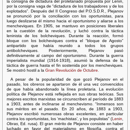
la consigna de dictadura del proletariado propuesta por Lenin,
por la consigna vaga de “dictadura de los trabajadores y de los
explotados”. Después del II Congreso del P.O.S.D.R., Plejanov
se pronunció por la conciliación con los oportunistas, para
luego deslizarse él mismo hacia el oportunismo y aliarse a los
mencheviques. En 1905, se mantuvo en posiciones liberales
en la cuestión de la revolución, y luchó contra la táctica
leninista de los bolcheviques. Durante la reacción, formó
bloque con los bolcheviques contra el “bloque de Agosto”
antipartido que había reunido a todos los grupos
antibolcheviques. Posteriormente, Plejanov pasó
definitivamente al campo del oportunismo. Durante la guerra
imperialista mundial (1914-1918), asumió la defensa de la
táctica de guerra hasta el fin sostenida por los mencheviques.
Se mostró hostil a la
Gran Revolución de Octubre
.
A pesar de la popularidad de que gozó Plejanov en el
pasado, los obreros se apartaron de él una vez convencidos
de que había abandonado la línea proletaria. La evolución
política de Plejanov está reflejada en sus obras teóricas. Sus
mejores escritos marxistas se circunscriben al período de 1883
a 1903, antes de inclinarse al menchevismo. “Inmensos son
sus méritos en el pasado. En 20 años, de 1883 a 1903,
Plejanov escribió numerosas obras excelentes, en particular
contra los oportunistas, los ‘machistas’, y los populistas” (
Lenin
,
Obras,
Ed. rusa). El gran mérito de Plejanov consiste en haber
luchado en favor del materialismo en filosofía, contra el