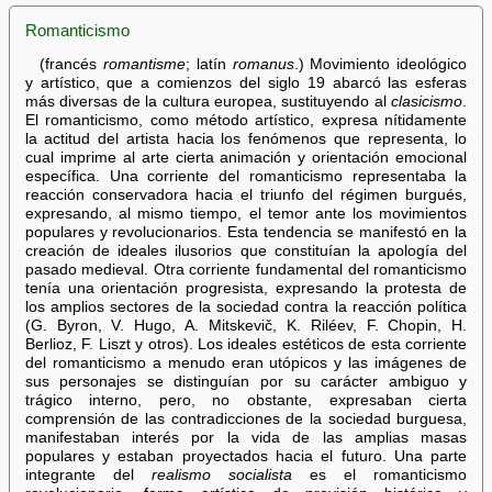
Romanticismo
(francés
romantisme
; latín
romanus
.) Movimiento ideológico
y artístico, que a comienzos del siglo 19 abarcó las esferas
más diversas de la cultura europea, sustituyendo al
clasicismo
.
El romanticismo, como método artístico, expresa nítidamente
la actitud del artista hacia los fenómenos que representa, lo
cual imprime al arte cierta animación y orientación emocional
específica. Una corriente del romanticismo representaba la
reacción conservadora hacia el triunfo del régimen burgués,
expresando, al mismo tiempo, el temor ante los movimientos
populares y revolucionarios. Esta tendencia se manifestó en la
creación de ideales ilusorios que constituían la apología del
pasado medieval. Otra corriente fundamental del romanticismo
tenía una orientación progresista, expresando la protesta de
los amplios sectores de la sociedad contra la reacción política
(G. Byron, V. Hugo, A. Mitskevič, K. Riléev, F. Chopin, H.
Berlioz, F. Liszt y otros). Los ideales estéticos de esta corriente
del romanticismo a menudo eran utópicos y las imágenes de
sus personajes se distinguían por su carácter ambiguo y
trágico interno, pero, no obstante, expresaban cierta
comprensión de las contradicciones de la sociedad burguesa,
manifestaban interés por la vida de las amplias masas
populares y estaban proyectados hacia el futuro. Una parte
integrante del
realismo socialista
es el romanticismo