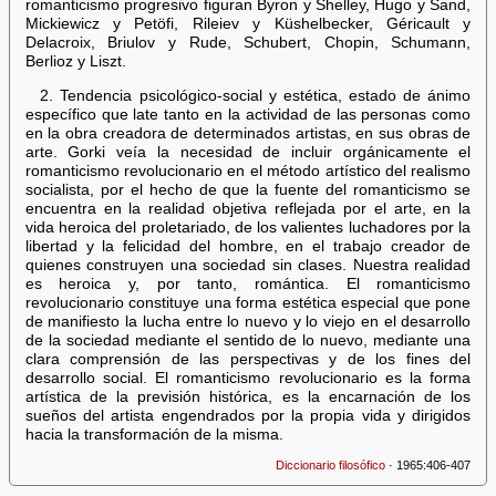
romanticismo progresivo figuran Byron y Shelley, Hugo y Sand,
Mickiewicz y Petöfi, Rileiev y Küshelbecker, Géricault y
Delacroix, Briulov y Rude, Schubert, Chopin, Schumann,
Berlioz y Liszt.
2. Tendencia psicológico-social y estética, estado de ánimo
específico que late tanto en la actividad de las personas como
en la obra creadora de determinados artistas, en sus obras de
arte. Gorki veía la necesidad de incluir orgánicamente el
romanticismo revolucionario en el método artístico del realismo
socialista, por el hecho de que la fuente del romanticismo se
encuentra en la realidad objetiva reflejada por el arte, en la
vida heroica del proletariado, de los valientes luchadores por la
libertad y la felicidad del hombre, en el trabajo creador de
quienes construyen una sociedad sin clases. Nuestra realidad
es heroica y, por tanto, romántica. El romanticismo
revolucionario constituye una forma estética especial que pone
de manifiesto la lucha entre lo nuevo y lo viejo en el desarrollo
de la sociedad mediante el sentido de lo nuevo, mediante una
clara comprensión de las perspectivas y de los fines del
desarrollo social. El romanticismo revolucionario es la forma
artística de la previsión histórica, es la encarnación de los
sueños del artista engendrados por la propia vida y dirigidos
hacia la transformación de la misma.
Diccionario filosófico
· 1965:406-407