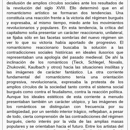
desilusión de amplios círculos sociales ante los resultados de
la revolución del siglo XVIII. Ello determinó que en el
romanticismo artístico se formaran dos tendencias. Una
constituía una reacción frente a la victoria del régimen burgués
y expresaba, al mismo tiempo, miedo ante los movimientos
revolucionarios y populares. En esta tendencia, la crítica del
capitalismo solía presentar un carácter reaccionario, unilateral,
se fijaba sólo en las facetas sombrías del nuevo régimen sin
ver lo que su victoria había aportado de progresivo. El
romanticismo reaccionario buscaba la solución a las
contradicciones sociales históricas en ideales ilusorios que
representaban una apología del pasado medieval. De ahí la
inclinación de los románticos (Tieck, Schlegel, Novalis,
Zhukovski, Kaulbach y otros) hacia las situaciones insólitas y
las imágenes de carácter fantástico. La otra corriente
fundamental del romanticismo tenía una orientación
progresiva, revolucionaria, expresaba la protesta de los
amplios círculos de la sociedad tanto contra el sistema social
burgués como contra el feudalismo, contra la reacción política.
Aunque los ideales estéticos de esta corriente a menudo
presentaban también un carácter utópico, y las imágenes de
los románticos se distinguían con frecuencia por su
ambigüedad, por un sentido interior trágico, reflejaban, a pesar
de todo, cierta comprensión de las contradicciones del régimen
burgués, cierto interés por la vida de las amplias masas
populares y se orientaban hacia el futuro. Entre los artistas del