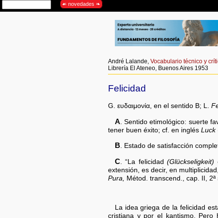
André Lalande,
Vocabulario técnico y críti
Librería El Ateneo, Buenos Aires 1953
Felicidad
G. ευδαιμονία, en el sentido B; L.
Fe
A
. Sentido etimológico: suerte f
tener buen éxito; cf. en inglés
Luck
B
. Estado de satisfacción complet
C
. “La felicidad
(Glückseligkeit)
e
extensión, es decir, en multiplicida
Pura,
Métod. transcend., cap. II, 2ª
La idea griega de la felicidad es
cristiana y por el kantismo. Pero