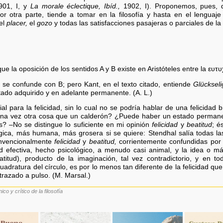
01, I, y
La morale éclectique, Ibíd.,
1902, I). Proponemos, pues, 
r otra parte, tiende a tomar en la filosofía y hasta en el lenguaje
el
placer,
el
gozo
y todas las satisfacciones pasajeras o parciales de la 
e la oposición de los sentidos A y B existe en Aristóteles entre la ευτυχ
 se confunde con B; pero Kant, en el texto citado, entiende
Glückseli
stado adquirido y en adelante permanente. (A. L.)
l para la felicidad, sin lo cual no se podría hablar de una felicidad br
lguna vez otra cosa que un calderón? ¿Puede haber un estado permanen
s? –No se distingue lo suficiente en mi opinión
felicidad
y
beatitud
; é
lógica, más humana, más grosera si se quiere: Stendhal salía todas la
convencionalmente
felicidad
y
beatitud,
corrientemente confundidas por 
ad efectiva, hecho psicológico, a menudo casi animal, y la idea o más
atitud), producto de la imaginación, tal vez contradictorio, y en
 cuadratura del círculo, es por lo menos tan diferente de la felicidad 
trazado a pulso. (M. Marsal.)
co y crítico de la filosofía