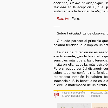
ancienne, Revue philosophique,
19
felicidad
en la acepción C, que, po
justamente a la felicidad la
alegría,
Rad. int.:
Felic.
——
Sobre
Felicidad.
Es de observar qu
C puede parecer al principio que
palabra felicidad, que implica un e
La idea de duración no es esencia
efectivamente, ¿es la felicidad a
sensibles más que a las diferencia
ínsita en ella; aquella, más psico
Pero si puede ser útil distinguir 
sobre todo no confundir la felicid
representa también la palabra be
inaccesible. Si la beatitud no es la
el círculo matemático de un círculo 
Filosofía en español
Vocabulario técni
© 2004 filosofia.org
Felicidad