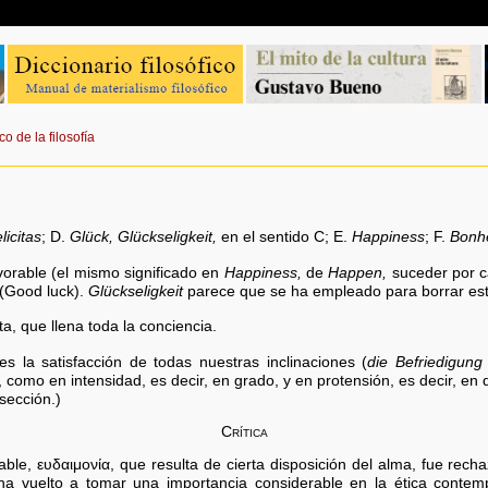
co de la filosofía
licitas
; D.
Glück, Glückseligkeit,
en el sentido C; E.
Happiness
; F.
Bonh
avorable (el mismo significado en
Happiness,
de
Happen,
suceder por c
(Good luck).
Glückseligkeit
parece que se ha empleado para borrar est
a, que llena toda la conciencia.
s la satisfacción de todas nuestras inclinaciones (
die Befriedigung
d, como en intensidad, es decir, en grado, y en protensión, es decir, en 
 sección.)
Crítica
table, ευδαιμονία, que resulta de cierta disposición del alma, fue re
 ha vuelto a tomar una importancia considerable en la ética conte