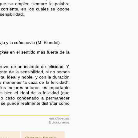
que se emplee siempre la palabra
 corriente, en los cuales se opone
sensibilidad.
ία y la ευδαιμονία (M. Blondel).
gkeit
en el sentido más fuerte de la
eve, de un instante de felicidad. Y,
te de la sensibilidad, si no somos
sta, ideal y noble, y con la duración
s mañanas “a caza de la felicidad”.
los mejores autores, es importante
 bien el ideal de la felicidad (que
 todo caso condenado a permanecer
que se puede realmente disfrutar como
enciclopedias
& diccionarios