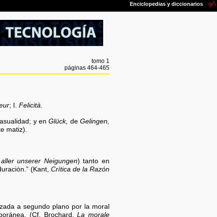
tomo 1
páginas 464-465
eur
; I.
Felicità.
asualidad; y en
Glück,
de
Gelingen,
e matiz).
 aller unserer Neigungen
) tanto en
duración.” (Kant,
Crítica de la Razón
chazada a segundo plano por la moral
mporánea. (Cf. Brochard,
La morale