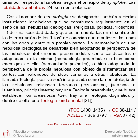
unas por respecto a las otras, según el principio de
symploké.
Las
totalidades atributivas
[24] son nematológicas.
Con el nombre de
nematologías
se designarán también a ciertas
instituciones ideológicas que se constituyen regularmente en el
seno de las “nebulosas ideológicas” (religiosas, políticas, filosóficas,
…) de una sociedad dada y que están orientadas en el sentido de
la determinación de los “hilos” de conexión que mantienen las unas
con las otras y entre sus propias partes. La nematología de una
nebulosa ideológica se desarrolla bien adoptando la perspectiva de
las nebulosas del entorno, presentándolas como conducentes o
adaptadas a ella misma (nematología preambular) o bien como
enemigas de ella (nematología polémica), o bien adoptando la
perspectiva de la propia nebulosa con objeto de sistematizar sus
partes, aun valiéndose de ideas comunes a otras nebulosas. La
llamada Teología positiva será interpretada como la nematología de
las nebulosas religiosas terciarias (cristianismo, judaísmo e
islamismo, principalmente; hay una Teología preambular, que busca
establecer los
preambula fidei,
hay una Teología dogmática y,
dentro de ella, una
Teología fundamental
[21]).
{
TCC
1400, 1435 / →
CC
88-114 /
→
AD2Esc
7:365-379 / →
FSA
37-42}
<<<
Diccionario filosófico
>>>
Filosofía en español
Diccionario filosófico
© filosofia.org
edición impresa