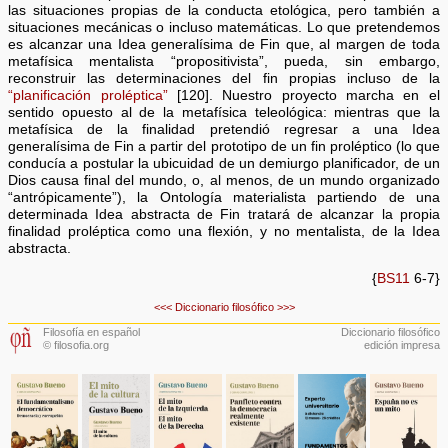
las situaciones propias de la conducta etológica, pero también a
situaciones mecánicas o incluso matemáticas. Lo que pretendemos
es alcanzar una Idea generalísima de Fin que, al margen de toda
metafísica mentalista “propositivista”, pueda, sin embargo,
reconstruir las determinaciones del fin propias incluso de la
“planificación proléptica”
[120]. Nuestro proyecto marcha en el
sentido opuesto al de la metafísica teleológica: mientras que la
metafísica de la finalidad pretendió regresar a una Idea
generalísima de Fin a partir del prototipo de un fin proléptico (lo que
conducía a postular la ubicuidad de un demiurgo planificador, de un
Dios causa final del mundo, o, al menos, de un mundo organizado
“antrópicamente”), la Ontología materialista partiendo de una
determinada Idea abstracta de Fin tratará de alcanzar la propia
finalidad proléptica como una flexión, y no mentalista, de la Idea
abstracta.
{
BS11
6-7}
<<<
Diccionario filosófico
>>>
Filosofía en español
Diccionario filosófico
© filosofia.org
edición impresa