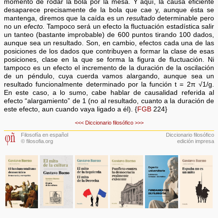
momento de rodar la bola por la mesa. Y aquí, la causa eficiente
desaparece precisamente de la bola que cae y, aunque ésta se
mantenga, diremos que la caída es un
resultado
determinable pero
no un
efecto.
Tampoco será un efecto la fluctuación estadística salir
un tanteo (bastante improbable) de 600 puntos tirando 100 dados,
aunque sea un resultado. Son, en cambio, efectos cada una de las
posiciones de los dados que contribuyen a formar la clase de esas
posiciones, clase en la que se forma la figura de fluctuación. Ni
tampoco es un efecto el incremento de la duración de la oscilación
de un péndulo, cuya cuerda vamos alargando, aunque sea un
resultado funcionalmente determinado por la función t = 2π √1/g.
En este caso, a lo sumo, cabe hablar de causalidad referida al
efecto “alargamiento” de 1 (no al resultado, cuanto a la duración de
este efecto, aun cuando vaya ligado a él). {
FGB
224}
<<<
Diccionario filosófico
>>>
Filosofía en español
Diccionario filosófico
© filosofia.org
edición impresa