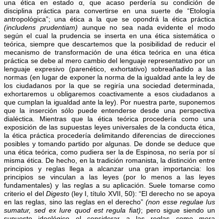
una ética en estado α, que acaso perdería su condición de
disciplina práctica para convertirse en una suerte de “Etología
antropológica”; una ética a la que se opondrá la ética práctica
(includens prudentiam)
aunque no sea nada evidente el modo
según el cual la prudencia se inserta en una ética sistemática o
teórica, siempre que descartemos que la posibilidad de reducir el
mecanismo de transformación de una ética teórica en una ética
práctica se debe al mero cambio del lenguaje representativo por un
lenguaje expresivo (parenético, exhortativo) sobreañadido a las
normas (en lugar de exponer la norma de la igualdad ante la ley de
los ciudadanos por la que se regiría una sociedad determinada,
exhortaremos u obligaremos coactivamente a esos ciudadanos a
que cumplan la igualdad ante la ley). Por nuestra parte, suponemos
que la inserción sólo puede entenderse desde una perspectiva
dialéctica. Mientras que la ética teórica procedería como una
exposición de las supuestas leyes universales de la conducta ética,
la ética práctica procedería delimitando diferencias de direcciones
posibles y tomando partido por algunas. De donde se deduce que
una ética teórica, como pudiera ser la de Espinosa, no sería por sí
misma ética. De hecho, en la tradición romanista, la distinción entre
principios y reglas llega a alcanzar una gran importancia: los
principios se vinculan a las leyes (por lo menos a las leyes
fundamentales) y las reglas a su aplicación. Suele tomarse como
criterio el del
Digesto
(ley I, título XVII, 50): “El derecho no se apoya
en las reglas, sino las reglas en el derecho”
(non esse regulae Ius
sumatur, sed ex Iure quod est regula fiat)
; pero sigue siendo un
supuesto ideológico el considerar a las reglas como mera