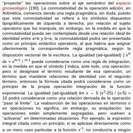
“proyectar” las operaciones sobre el
eje semántico
del
espacio
gnoseológico
[190]. La conmutatividad de la operación adición, en
Aritmética, comienza siendo una regla pragmática, sin duda, puesto
que esta conmutatividad se refiere a los símbolos dispuestos
tipográficamente de izquierda a derecha, por relación al sujeto
operatorio que los manipula; sin embargo, en la medida en que la
conmutatividad pueda ser contemplada desde una relación ideal de
identidad entre a+b y b+a, la conmutatividad podrá ser presentada
como un principio sintáctico operatorio, al que habría que asignar
ulteriormente la correspondiente regla pragmática, según la
m
disposición vectorial de la escritura. La igualdad (ad-igualdad) ∫ x
m+1
m-1
dx = x
/
puede considerarse como una
regla
de integración,
en la medida en que el símbolo ∫ indica, ante todo, una operación;
pero si designase el término resultante de esa operación, un
término que mantiene relaciones de identidad con el segundo
término, entonces la fórmula citada podrá considerarse como un
principio
de la propia operación integración de la función
2
exponencial. La igualdad (ad-igualdad)
lim x
→ 5 (x
-25) / (x-5) =
10 podrá considerarse como una relación derivada de la operación
“paso al límite”. La reabsorción de las operaciones en términos o
en operaciones no significa, sin embargo, su aniquilación; las
operaciones están simplemente segregadas, pero vuelven a
“activarse” en determinadas situaciones. Por ejemplo, la expresión
integral citada como un principio, si se aplicase directamente como
-1
a un mero caso particular a la función x
, no conduciría a ningún