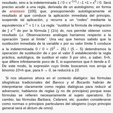
–1+1
0
resultado, sino a la indeterminada 1 / 0 = x
/ –1 +1 = x
/ 0. Será
preciso acudir a una regla, derivada de un
autologismo,
en forma
de
anástasis
[105] que, presuponiendo autológicamente el
resultado al que conduce la aplicación inmediata del principio,
suspende tal aplicación, y recurre a un “rodeo” mediante la
–1
equivalencia x
= 1 / x. La regla: “sustituir la fórmula de integración
–1
de ∫ x
dx por la fórmula ∫ (1/x) dx, nos permite obtener como
resultado
Lx.
Observaciones análogas haríamos respecto a la
operación “paso al límite”. Una vez que hemos sabido que la
sustitución inmediata de la variable x por su valor límite 5 conduce
2
a la indeterminada 0 / 0 = (5
– 25) / (5 – 5) detendremos la
operación de sustitución de
x
por el valor
5
estableciendo la regla
práctica, autológica, de sustituir el valor
5
por otro, a saber,
5+h,
que difiere infinitamente poco de
5,
si suponemos que
h
tiende a
0.
De este modo, la expresión cuyo límite buscamos nos arroja al
binomio
10+h
que, para
h → 0,
se reducirá a
10.
Si nos situamos ahora en el contexto
dialógico
: las fórmulas
silogísticas tradicionales del
Baroco
y el
Bocardo
habrán de
interpretarse claramente como reglas dialógicas para reducir al
adversario; hablamos de reglas (y no de principios) porque esas
fórmulas se refieren necesariamente al sujeto operatorio. En
cambio, las fórmulas
Barbara, Celarent,
etc. pueden considerarse
como normas o principios particulares del silogismo (cuyo principio
general será el
dictum de omni)
.