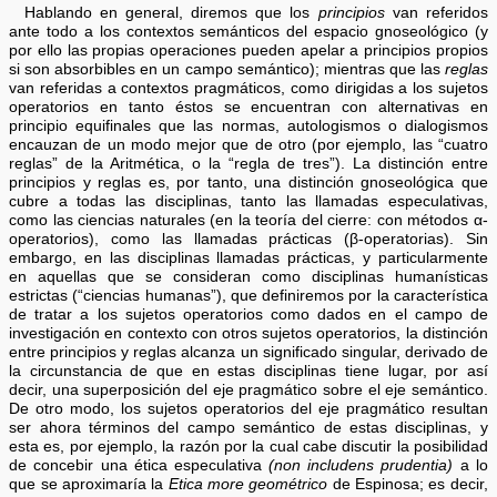
Hablando en general, diremos que los
principios
van referidos
ante todo a los contextos semánticos del espacio gnoseológico (y
por ello las propias operaciones pueden apelar a principios propios
si son absorbibles en un campo semántico); mientras que las
reglas
van referidas a contextos pragmáticos, como dirigidas a los sujetos
operatorios en tanto éstos se encuentran con alternativas en
principio equifinales que las normas, autologismos o dialogismos
encauzan de un modo mejor que de otro (por ejemplo, las “cuatro
reglas” de la Aritmética, o la “regla de tres”). La distinción entre
principios y reglas es, por tanto, una distinción gnoseológica que
cubre a todas las disciplinas, tanto las llamadas especulativas,
como las ciencias naturales (en la teoría del cierre: con métodos α-
operatorios), como las llamadas prácticas (β-operatorias). Sin
embargo, en las disciplinas llamadas prácticas, y particularmente
en aquellas que se consideran como disciplinas humanísticas
estrictas (“ciencias humanas”), que definiremos por la característica
de tratar a los sujetos operatorios como dados en el campo de
investigación en contexto con otros sujetos operatorios, la distinción
entre principios y reglas alcanza un significado singular, derivado de
la circunstancia de que en estas disciplinas tiene lugar, por así
decir, una superposición del eje pragmático sobre el eje semántico.
De otro modo, los sujetos operatorios del eje pragmático resultan
ser ahora términos del campo semántico de estas disciplinas, y
esta es, por ejemplo, la razón por la cual cabe discutir la posibilidad
de concebir una ética especulativa
(non includens prudentia)
a lo
que se aproximaría la
Etica more geométrico
de Espinosa; es decir,