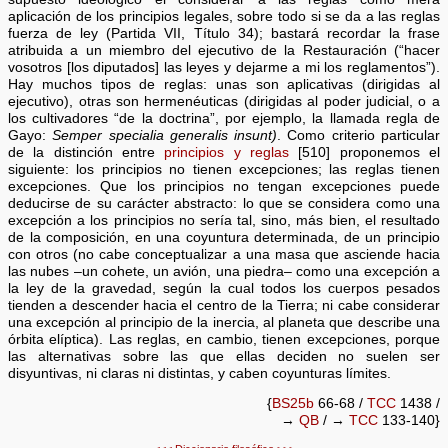
aplicación de los principios legales, sobre todo si se da a las reglas
fuerza de ley (Partida VII, Título 34); bastará recordar la frase
atribuida a un miembro del ejecutivo de la Restauración (“hacer
vosotros [los diputados] las leyes y dejarme a mi los reglamentos”).
Hay muchos tipos de reglas: unas son aplicativas (dirigidas al
ejecutivo), otras son hermenéuticas (dirigidas al poder judicial, o a
los cultivadores “de la doctrina”, por ejemplo, la llamada regla de
Gayo:
Semper specialia generalis insunt)
. Como criterio particular
de la distinción entre
principios y reglas
[510] proponemos el
siguiente: los principios no tienen excepciones; las reglas tienen
excepciones. Que los principios no tengan excepciones puede
deducirse de su carácter abstracto: lo que se considera como una
excepción a los principios no sería tal, sino, más bien, el resultado
de la composición, en una coyuntura determinada, de un principio
con otros (no cabe conceptualizar a una masa que asciende hacia
las nubes –un cohete, un avión, una piedra– como una excepción a
la ley de la gravedad, según la cual todos los cuerpos pesados
tienden a descender hacia el centro de la Tierra; ni cabe considerar
una excepción al principio de la inercia, al planeta que describe una
órbita elíptica). Las reglas, en cambio, tienen excepciones, porque
las alternativas sobre las que ellas deciden no suelen ser
disyuntivas, ni claras ni distintas, y caben coyunturas límites.
{
BS25b
66-68 /
TCC
1438 /
→
QB
/ →
TCC
133-140}