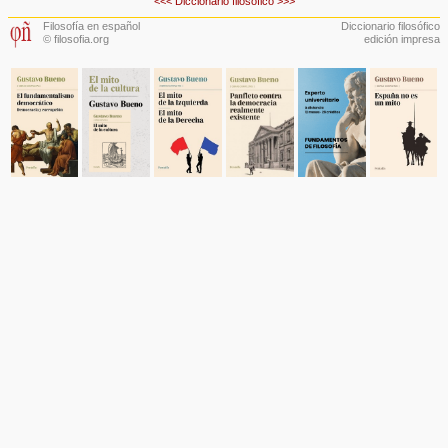
<<<
Diccionario filosófico
>>>
Filosofía en español
Diccionario filosófico
© filosofia.org
edición impresa