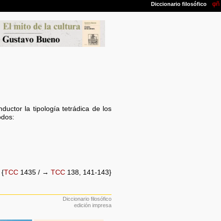
uctor la tipología tetrádica de los
odos:
{
TCC
1435 / →
TCC
138, 141-143}
Diccionario filosófico
edición impresa