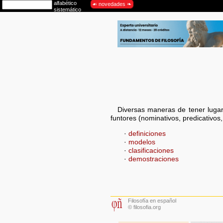
Diversas maneras de tener lugar 
funtores (nominativos, predicativos
·
definiciones
·
modelos
·
clasificaciones
·
demostraciones
Filosofía en español
© filosofia.org