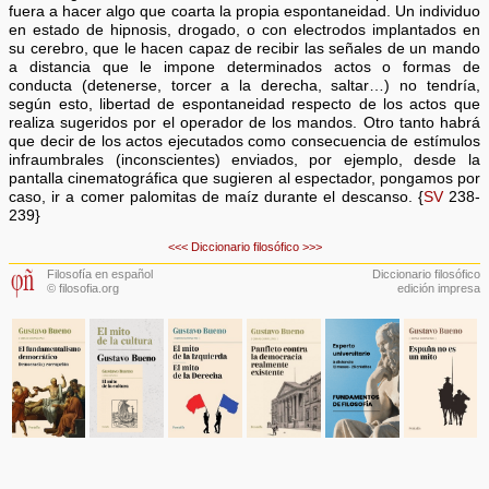
fuera a hacer algo que coarta la propia espontaneidad. Un individuo
en estado de hipnosis, drogado, o con electrodos implantados en
su cerebro, que le hacen capaz de recibir las señales de un mando
a distancia que le impone determinados actos o formas de
conducta (detenerse, torcer a la derecha, saltar…) no tendría,
según esto, libertad de espontaneidad respecto de los actos que
realiza sugeridos por el operador de los mandos. Otro tanto habrá
que decir de los actos ejecutados como consecuencia de estímulos
infraumbrales (inconscientes) enviados, por ejemplo, desde la
pantalla cinematográfica que sugieren al espectador, pongamos por
caso, ir a comer palomitas de maíz durante el descanso. {
SV
238-
239}
<<<
Diccionario filosófico
>>>
Filosofía en español
Diccionario filosófico
© filosofia.org
edición impresa