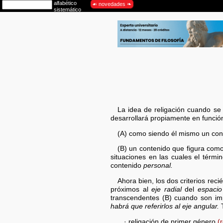
La idea de religación cuando se 
desarrollará propiamente en función
(A) como siendo él mismo un con
(B) un contenido que figura com
situaciones en las cuales el térm
contenido
personal.
Ahora bien, los dos criterios re
próximos al
eje radial
del
espacio
transcendentes (B) cuando son im
habrá que referirlos al eje angular.
T
· religación de primer género
(