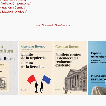
o
(religación personal)
eligación cósmica)
eligación religiosa)
<<<
Diccionario filosófico
>>>