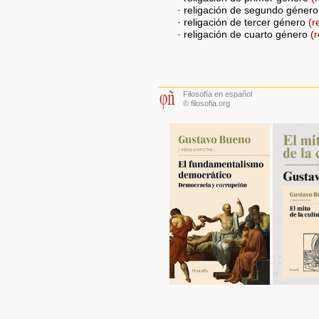
· religación de segundo géner
· religación de tercer género
(r
· religación de cuarto género
(r
Filosofía en español
© filosofia.org