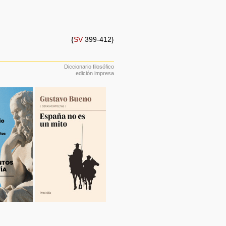
{
SV
399-412}
Diccionario filosófico
edición impresa