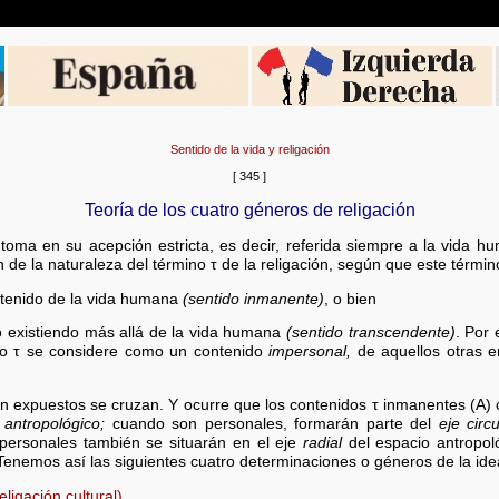
Sentido de la vida y religación
[ 345 ]
Teoría de los cuatro géneros de religación
toma en su acepción estricta, es decir, referida siempre a la vida h
 de la naturaleza del término τ de la religación, según que este términ
tenido de la vida humana
(sentido inmanente)
, o bien
o existiendo más allá de la vida humana
(sentido transcendente)
. Por 
ino τ se considere como un contenido
impersonal,
de aquellos otras e
cién expuestos se cruzan. Y ocurre que los contenidos τ inmanentes (A)
 antropológico;
cuando son personales, formarán parte del
eje circu
personales también se situarán en el eje
radial
del espacio antropol
enemos así las siguientes cuatro determinaciones o géneros de la id
religación cultural)