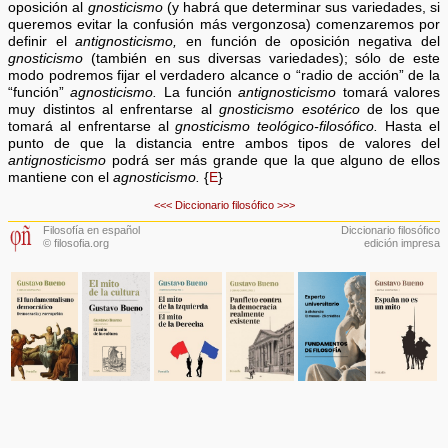
oposición al
gnosticismo
(y habrá que determinar sus variedades, si
queremos evitar la confusión más vergonzosa) comenzaremos por
definir el
antignosticismo,
en función de oposición negativa del
gnosticismo
(también en sus diversas variedades); sólo de este
modo podremos fijar el verdadero alcance o “radio de acción” de la
“función”
agnosticismo.
La función
antignosticismo
tomará valores
muy distintos al enfrentarse al
gnosticismo esotérico
de los que
tomará al enfrentarse al
gnosticismo teológico-filosófico.
Hasta el
punto de que la distancia entre ambos tipos de valores del
antignosticismo
podrá ser más grande que la que alguno de ellos
mantiene con el
agnosticismo.
{
E
}
<<<
Diccionario filosófico
>>>
Filosofía en español
Diccionario filosófico
© filosofia.org
edición impresa