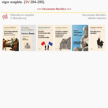
vigor exigible. {
SV
284-285}
<<<
Diccionario filosófico
>>>
Filosofía en español
Diccionario filosófico
© filosofia.org
edición impresa