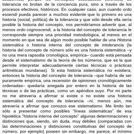
tolerancia no brotan de la conciencia pura, sino a través de los
procesos efectivos, históricos. En cualquier caso, aun cuando
ordo
essendi
pueda parecer a muchos evidente que lo primero es una
historia (social, política) de la tolerancia y que sólo desde ella sería
posible la historia del concepto, nos permitiríamos advertir que, al
menos
ordo cognoscendi,
a la historia del concepto de tolerancia le
corresponde siempre una prioridad metodológica, al menos en el
momento en que sea de algún modo posible hablar de una
Historia
sistemática
o historia interna del concepto de intolerancia (la
historia del concepto de número sólo es una historia sistemática –y
no una mera rapsodia cronológica, empírica– cuando está pensada
desde el sistematismo de la teoría de los números, que es la que
permite interpretar adecuadamente ciertas técnicas o prácticas
aritméticas mundanas). Si esta historia sistemática no existiera,
entonces la historia del concepto de tolerancia –que habría de ser
puramente empírica, una recensión de opiniones cronológicamente
ordenadas– quedaría anegada por entero en la historia de las
técnicas o de las prácticas, como un apéndice suyo. Por mi parte
no me atrevería a afirmar si existe o no existe una historia
sistemática del concepto de tolerancia –ni, menos aún, me
atrevería a afirmar que conozco ese sistematismo. Me limito tan
sólo a presentar como posibles “líneas sistemáticas” de esa
hipotética “historia interna del concepto” algunas determinaciones y
distinciones que, siendo, sin duda, muy débiles (comparadas con
las determinaciones y distinciones constitutivas del concepto de
número, por ejemplo) poseen sin embargo, me parece, el mínimo