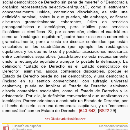
social democrático de Derecho sin pena de muerte” o “Democracia
orgánico representativa selectivo-jerárquica”), como si estuvieran
conceptualmente unidos, contenidos disociables, es sólo una
definición nominal, sobre la que pueden, sin embargo, edificarse
discursos gramaticalmente coherentes, útiles en servicios
propagandísticos e ideológicos, pero inútiles para servicios
filosóficos o científicos. Si, por convención, defino el cuadrilátero
como un “rectángulo equilátero”, podré hacer discursos coherentes
gramaticalmente, pero a costa de disociar contenidos que están
vinculados en los cuadriláteros (por ejemplo, los rectángulos
equiláteros y los que no lo son) y postular asociaciones necesarias
entre contenidos separables (cuadrilátero no está necesariamente
unido a rectángulo equilátero aunque lo postule la definición). La
definición: “Estado de Derecho es el Estado democrático de
Derecho”, asimismo, asocia contenidos disociables, porque el
Estado de Derecho puede no ser democrático, y una democracia
(incluso en su sentido convencional, con sufragio universal
capitativo), puede no implicar el Estado de Derecho; asimismo
disocia contenidos asociables, como el Estado de Derecho y la
aristocracia. Por ello, la definición convencional que analizamos es
ideológica. Parece orientada a confundir un Estado de Derecho, por
el hecho de serlo, con una democracia capitativa, y un “consenso
democrático” con un Estado de Derecho.
[640
-
643]
{
BS22
29}
<<<
Diccionario filosófico
>>>
Filosofía en español
Diccionario filosófico
© filosofia.org
edición impresa