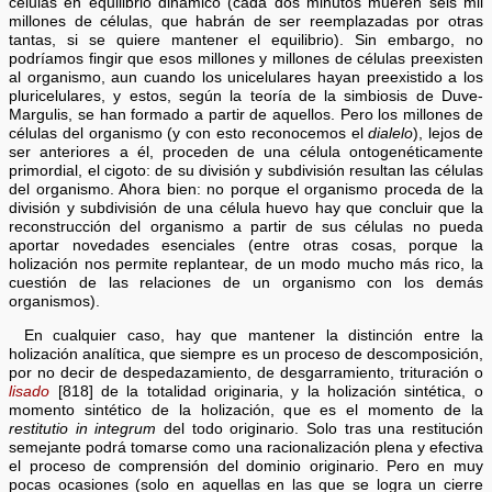
células en equilibrio dinámico (cada dos minutos mueren seis mil
millones de células, que habrán de ser reemplazadas por otras
tantas, si se quiere mantener el equilibrio). Sin embargo, no
podríamos fingir que esos millones y millones de células preexisten
al organismo, aun cuando los unicelulares hayan preexistido a los
pluricelulares, y estos, según la teoría de la simbiosis de Duve-
Margulis, se han formado a partir de aquellos. Pero los millones de
células del organismo (y con esto reconocemos el
dialelo
), lejos de
ser anteriores a él, proceden de una célula ontogenéticamente
primordial, el cigoto: de su división y subdivisión resultan las células
del organismo. Ahora bien: no porque el organismo proceda de la
división y subdivisión de una célula huevo hay que concluir que la
reconstrucción del organismo a partir de sus células no pueda
aportar novedades esenciales (entre otras cosas, porque la
holización nos permite replantear, de un modo mucho más rico, la
cuestión de las relaciones de un organismo con los demás
organismos).
En cualquier caso, hay que mantener la distinción entre la
holización analítica, que siempre es un proceso de descomposición,
por no decir de despedazamiento, de desgarramiento, trituración o
lisado
[818] de la totalidad originaria, y la holización sintética, o
momento sintético de la holización, que es el momento de la
restitutio in integrum
del todo originario. Solo tras una restitución
semejante podrá tomarse como una racionalización plena y efectiva
el proceso de comprensión del dominio originario. Pero en muy
pocas ocasiones (solo en aquellas en las que se logra un cierre