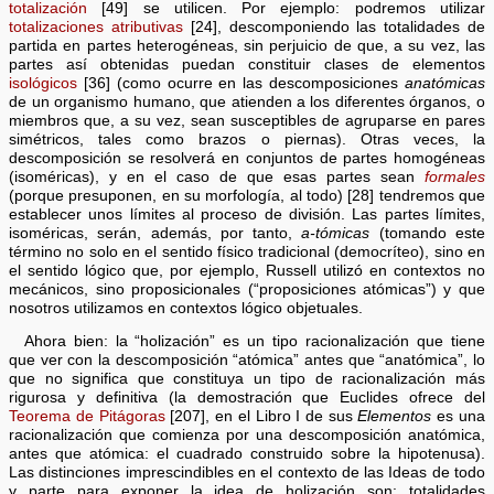
totalización
[49] se utilicen. Por ejemplo: podremos utilizar
totalizaciones atributivas
[24], descomponiendo las totalidades de
partida en partes heterogéneas, sin perjuicio de que, a su vez, las
partes así obtenidas puedan constituir clases de elementos
isológicos
[36] (como ocurre en las descomposiciones
anatómicas
de un organismo humano, que atienden a los diferentes órganos, o
miembros que, a su vez, sean susceptibles de agruparse en pares
simétricos, tales como brazos o piernas). Otras veces, la
descomposición se resolverá en conjuntos de partes homogéneas
(isoméricas), y en el caso de que esas partes sean
formales
(porque presuponen, en su morfología, al todo) [28] tendremos que
establecer unos límites al proceso de división. Las partes límites,
isoméricas, serán, además, por tanto,
a-tómicas
(tomando este
término no solo en el sentido físico tradicional (democríteo), sino en
el sentido lógico que, por ejemplo, Russell utilizó en contextos no
mecánicos, sino proposicionales (“proposiciones atómicas”) y que
nosotros utilizamos en contextos lógico objetuales.
Ahora bien: la “holización” es un tipo racionalización que tiene
que ver con la descomposición “atómica” antes que “anatómica”, lo
que no significa que constituya un tipo de racionalización más
rigurosa y definitiva (la demostración que Euclides ofrece del
Teorema de Pitágoras
[207], en el Libro I de sus
Elementos
es una
racionalización que comienza por una descomposición anatómica,
antes que atómica: el cuadrado construido sobre la hipotenusa).
Las distinciones imprescindibles en el contexto de las Ideas de todo
y parte para exponer la idea de holización son: totalidades