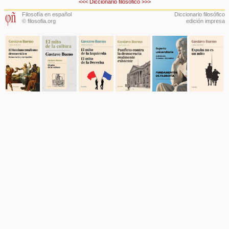
<<<
Diccionario filosófico
>>>
Filosofía en español
Diccionario filosófico
© filosofia.org
edición impresa