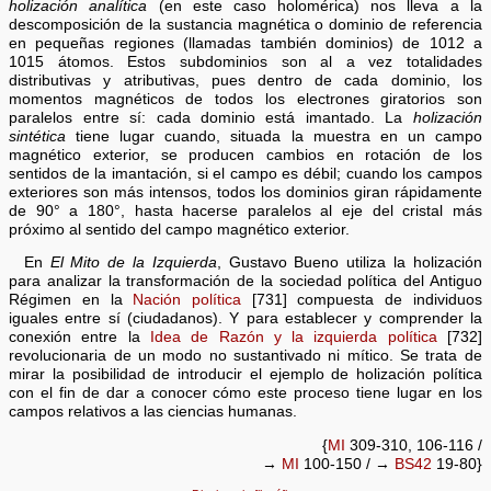
holización analítica
(en este caso holomérica) nos lleva a la
descomposición de la sustancia magnética o dominio de referencia
en pequeñas regiones (llamadas también dominios) de 1012 a
1015 átomos. Estos subdominios son al a vez totalidades
distributivas y atributivas, pues dentro de cada dominio, los
momentos magnéticos de todos los electrones giratorios son
paralelos entre sí: cada dominio está imantado. La
holización
sintética
tiene lugar cuando, situada la muestra en un campo
magnético exterior, se producen cambios en rotación de los
sentidos de la imantación, si el campo es débil; cuando los campos
exteriores son más intensos, todos los dominios giran rápidamente
de 90° a 180°, hasta hacerse paralelos al eje del cristal más
próximo al sentido del campo magnético exterior.
En
El Mito de la Izquierda
, Gustavo Bueno utiliza la holización
para analizar la transformación de la sociedad política del Antiguo
Régimen en la
Nación política
[731] compuesta de individuos
iguales entre sí (ciudadanos). Y para establecer y comprender la
conexión entre la
Idea de Razón y la izquierda política
[732]
revolucionaria de un modo no sustantivado ni mítico. Se trata de
mirar la posibilidad de introducir el ejemplo de holización política
con el fin de dar a conocer cómo este proceso tiene lugar en los
campos relativos a las ciencias humanas.
{
MI
309-310, 106-116 /
→
MI
100-150 / →
BS42
19-80}