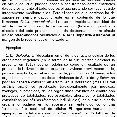
en virtud del cual pueden pasar a ser tratadas como entidades
dadas previamente al todo, que es el que pretende ser reconstruido
íntegramente mediante ellas. Pero el todo del que partimos ha de
suponerse siempre dado, y éste es el contenido de lo que
llamamos
dialelo gnoseológico
. Lo que no impide la posibilidad de
admitir que el proceso de reconstrucción (holización positiva o
sintética) del todo presupuesto pueda desbordar el mero círculo
vicioso ofreciéndonos resultados que sería imposible establecer al
margen de la reconstrucción holizadora.
Ejemplos:
1. En
Biología
: El “descubrimiento” de la estructura celular de los
organismos vegetales (en la forma en la que Mattias Schleider la
presentó en 1818) podría redefinirse como el resultado de un
proceso de holización de un organismo viviente previamente dado;
proceso ampliado, en el año siguiente, por Thomas Shwann, a los
organismos animales. Los descubrimientos de Schleider y Schwann
podrían hacerse consistir, en efecto, en la holización (más allá del
análisis anatómico practicado tradicionalmente por médicos,
zoólogos, o botánicos) de los organismos vivientes en cuanto son
prototipos de totalidades, representadas ahora como totalidades
constituidas por células (átomas o individuales), de suerte que cada
organismo pudiera en lo sucesivo ser entendido como una
“comunidad” o “sociedad” de células. El organismo humano, por
ejemplo, se redefinirá como una “asociación” de 75 billones de