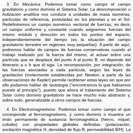
3. En
Mecánica
. Podemos tomar como campo el campo
gravitatorio y como dominio el Sistema Solar. La
descomposición u
holización analítica
nos conduce a unidades de masa isoméras,
partículas de referencia, postuladas en los planetas y en el Sol.
Redefiniremos un campo isomérico vectorial de fuerzas, es decir,
un campo uniforme y constante cuando asignemos fuerzas del
mismo módulo y dirección en todos los puntos del espacio,
independientemente del tiempo (es la situación del campo
gravitatorio terrestre en regiones muy pequeñas). A partir de aquí,
podremos hablar de campos de fuerzas conservativas cuando el
trabajo realizado por la fuerza del mismo, al actuar sobre una
partícula que se desplaza del punto A al punto B, no depende del
itinerario a o b que él siga. La
recomposición, por integración
, de
las fuerzas asociadas a cada partícula, según las leyes de
gravitación (molarmente establecidas por Newton, a partir de las
observaciones de Kepler) permite reobtener estas leyes sin que por
ello podamos hablar de tautología (“encontramos lo que habíamos
puesto al principio”), puesto que ahora el tratamiento del Sistema
Solar como dominio gravitatorio se hace mucho más abstracto y,
sobre todo, generalizable a otros campos de fuerzas.
4. En
Electromagnetismo
. Podemos tomar como campo el que
corresponde al ferromagnetismo, y como dominio o muestra un
imán permanente de sustancia ferromagnética (hierro, níquel,
cobalto) con propiedades globales definidas (polarización,
excitación magnética H, densidad de flujo B, permeabilidad B/H). La