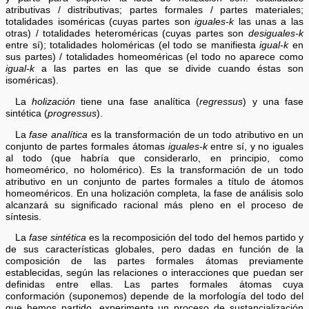
atributivas / distributivas; partes formales / partes materiales;
totalidades isoméricas (cuyas partes son
iguales-k
las unas a las
otras) / totalidades heteroméricas (cuyas partes son
desiguales-k
entre sí); totalidades holoméricas (el todo se manifiesta
igual-k
en
sus partes) / totalidades homeoméricas (el todo no aparece como
igual-k
a las partes en las que se divide cuando éstas son
isoméricas).
La
holización
tiene una fase analítica (
regressus
) y una fase
sintética (
progressus
).
La
fase analítica
es la transformación de un todo atributivo en un
conjunto de partes formales átomas
iguales-k
entre sí, y no iguales
al todo (que habría que considerarlo, en principio, como
homeomérico, no holomérico). Es la transformación de un todo
atributivo en un conjunto de partes formales a título de átomos
homeoméricos. En una holización completa, la fase de análisis solo
alcanzará su significado racional más pleno en el proceso de
síntesis.
La
fase sintética
es la recomposición del todo del hemos partido y
de sus características globales, pero dadas en función de la
composición de las partes formales átomas previamente
establecidas, según las relaciones o interacciones que puedan ser
definidas entre ellas. Las partes formales átomas cuya
conformación (suponemos) depende de la morfología del todo del
que hemos partido, experimenta un proceso de sustancialización