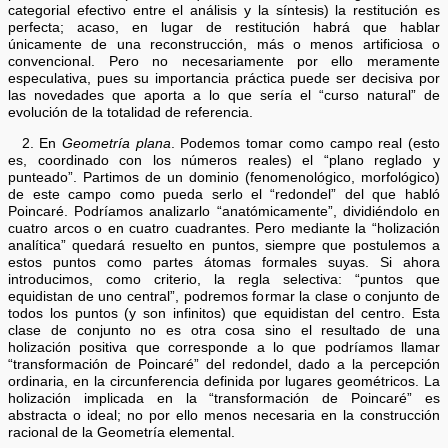
categorial efectivo entre el análisis y la síntesis) la restitución es
perfecta; acaso, en lugar de restitución habrá que hablar
únicamente de una reconstrucción, más o menos artificiosa o
convencional. Pero no necesariamente por ello meramente
especulativa, pues su importancia práctica puede ser decisiva por
las novedades que aporta a lo que sería el “curso natural” de
evolución de la totalidad de referencia.
2. En
Geometría plana
. Podemos tomar como campo real (esto
es, coordinado con los números reales) el “plano reglado y
punteado”. Partimos de un dominio (fenomenológico, morfológico)
de este campo como pueda serlo el “redondel” del que habló
Poincaré. Podríamos analizarlo “anatómicamente”, dividiéndolo en
cuatro arcos o en cuatro cuadrantes. Pero mediante la “holización
analítica” quedará resuelto en puntos, siempre que postulemos a
estos puntos como partes átomas formales suyas. Si ahora
introducimos, como criterio, la regla selectiva: “puntos que
equidistan de uno central”, podremos formar la clase o conjunto de
todos los puntos (y son infinitos) que equidistan del centro. Esta
clase de conjunto no es otra cosa sino el resultado de una
holización positiva que corresponde a lo que podríamos llamar
“transformación de Poincaré” del redondel, dado a la percepción
ordinaria, en la circunferencia definida por lugares geométricos. La
holización implicada en la “transformación de Poincaré” es
abstracta o ideal; no por ello menos necesaria en la construcción
racional de la Geometría elemental.