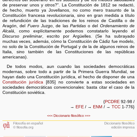
de preservar unos y otros?”. La Constitución de 1812 se redactó,
de hecho, muerto ya Jovellanos, no como mero trasunto de la
Constitución francesa revolucionaria, sino en gran medida a título
de refundición de las tradiciones de los reinos de Castilla o de
Aragón, del
Fuero Juzgo
, de las
Partidas
o del
Ordenamiento de
Alcalá
, como explícitamente podemos constatarlo leyendo el
Discurso preliminar
, escrito por Argüelles. (Se ha subrayado
muchas veces, además, cómo la Constitución de Cádiz fue modelo,
no solo de la Constitución de Portugal y de la de algunos reinos de
Italia, sino también de las Constituciones de las repúblicas
americanas).
De todos modos, aun cuando las sociedades democráticas
modernas, sobre todo a partir de la Primera Guerra Mundial, se
hayan dado una Constitución jurídica, el hecho de disponer de una
Constitución jurídica
[835] no convierte a estas sociedades en
sociedades democráticas convencionales: basta citar el caso de la
Constitución soviética.
{
PCDRE
92-98 /
→
EFE
/ →
ENM
/ →
TCC
1-776}
<<<
Diccionario filosófico
>>>
Filosofía en español
Diccionario filosófico
© filosofia.org
edición impresa