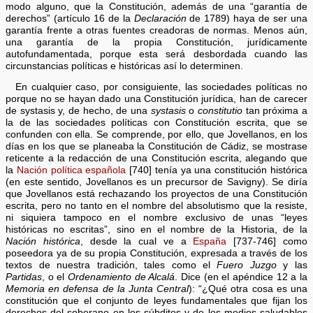
modo alguno, que la Constitución, además de una “garantía de
derechos” (artículo 16 de la
Declaración
de 1789) haya de ser una
garantía frente a otras fuentes creadoras de normas. Menos aún,
una garantía de la propia Constitución, jurídicamente
autofundamentada, porque esta será desbordada cuando las
circunstancias políticas e históricas así lo determinen.
En cualquier caso, por consiguiente, las sociedades políticas no
porque no se hayan dado una Constitución jurídica, han de carecer
de systasis y, de hecho, de una
systasis
o
constitutio
tan próxima a
la de las sociedades políticas con Constitución escrita, que se
confunden con ella. Se comprende, por ello, que Jovellanos, en los
días en los que se planeaba la Constitución de Cádiz, se mostrase
reticente a la redacción de una Constitución escrita, alegando que
la
Nación política española
[740] tenía ya una constitución histórica
(en este sentido, Jovellanos es un precursor de Savigny). Se diría
que Jovellanos está rechazando los proyectos de una Constitución
escrita, pero no tanto en el nombre del absolutismo que la resiste,
ni siquiera tampoco en el nombre exclusivo de unas “leyes
históricas no escritas”, sino en el nombre de la Historia, de la
Nación histórica
, desde la cual ve a
España
[737-746] como
poseedora ya de su propia Constitución, expresada a través de los
textos de nuestra tradición, tales como el
Fuero Juzgo
y las
Partidas
, o el
Ordenamiento de Alcalá
. Dice (en el apéndice 12 a la
Memoria en defensa de la Junta Central
): “¿Qué otra cosa es una
constitución que el conjunto de leyes fundamentales que fijan los
derechos del soberano en los súbditos y de los medios saludables