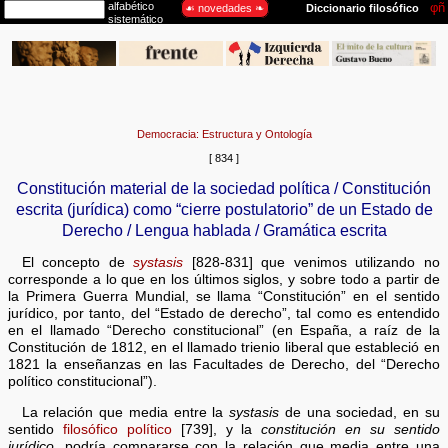
Democracia: Estructura y Ontología
[ 834 ]
Constitución material de la sociedad política / Constitución
escrita (jurídica) como “cierre postulatorio” de un Estado de
Derecho / Lengua hablada / Gramática escrita
El concepto de
systasis
[828-831] que venimos utilizando no
corresponde a lo que en los últimos siglos, y sobre todo a partir de
la Primera Guerra Mundial, se llama “Constitución” en el sentido
jurídico, por tanto, del “Estado de derecho”, tal como es entendido
en el llamado “Derecho constitucional” (en España, a raíz de la
Constitución de 1812, en el llamado trienio liberal que estableció en
1821 la enseñanzas en las Facultades de Derecho, del “Derecho
político constitucional”).
La relación que media entre la
systasis
de una sociedad, en su
sentido
filosófico político
[739], y la
constitución en su sentido
jurídico
, podría compararse con la relación que media entre una