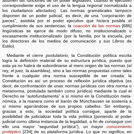
asumen las funciones de un poder legislativo, cuando el ejecutivo
correspondiente exige el uso de la lengua regional normalizada a
los ciudadanos afectados). Las normas gramaticales tampoco
disponen de un poder judicial, es decir, de una “corporación de
jueces”, asistida por el poder ejecutivo que hiciera posible el
cumplimiento de sus sentencias; la
coacción de las normas
[686]
lingüísticas se ejerce de modo difuso, no institucionalizado o
escasamente institucionalizado (por la familia, por la escuela, por
los directores de los medios de comunicación y sus Libros de
Estilo).
Mediante el
cierre postulatorio
, la Constitución política escrita
logra la definición material de su estructura jurídica, puesto que
esta ya no habrá de subordinarse al mero origen de las normas (el
rey, el juez, la asamblea), sino a las normas propuestas como tales
frente a cualquier otra norma susceptible de ser creada: la
Constitución es así un proceso de reflexión jurídica objetiva (es
decir, de confrontación de unas normas jurídicas con otra norma o
metanorma, postulada también como jurídica) mediante la cual el
Derecho se “autofundamenta” a sí mismo en la Constitución meta-
nómica, a la manera como el barón de Münchausen se sostenía a
sí mismo agarrándose de sus propios cabellos. Sin embargo,
gracias a esto, la sociedad política consigue, aparte de la
posibilidad de judicializar toda la vida política (poniendo al poder
judicial como última instancia de la legalidad, a fin de conseguir con
ello una mayor “seguridad jurídica”), un mayor
conocimiento
proléptico
[234] de su plataforma jurídica. Lo que no significa, en