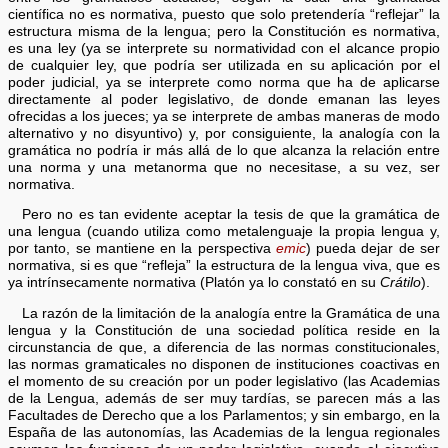
científica no es normativa, puesto que solo pretendería “reflejar” la
estructura misma de la lengua; pero la Constitución es normativa,
es una ley (ya se interprete su normatividad con el alcance propio
de cualquier ley, que podría ser utilizada en su aplicación por el
poder judicial, ya se interprete como norma que ha de aplicarse
directamente al poder legislativo, de donde emanan las leyes
ofrecidas a los jueces; ya se interprete de ambas maneras de modo
alternativo y no disyuntivo) y, por consiguiente, la analogía con la
gramática no podría ir más allá de lo que alcanza la relación entre
una norma y una metanorma que no necesitase, a su vez, ser
normativa.
Pero no es tan evidente aceptar la tesis de que la gramática de
una lengua (cuando utiliza como metalenguaje la propia lengua y,
por tanto, se mantiene en la perspectiva
emic
) pueda dejar de ser
normativa, si es que “refleja” la estructura de la lengua viva, que es
ya intrínsecamente normativa (Platón ya lo constató en su
Crátilo
).
La razón de la limitación de la analogía entre la Gramática de una
lengua y la Constitución de una sociedad política reside en la
circunstancia de que, a diferencia de las normas constitucionales,
las normas gramaticales no disponen de instituciones coactivas en
el momento de su creación por un poder legislativo (las Academias
de la Lengua, además de ser muy tardías, se parecen más a las
Facultades de Derecho que a los Parlamentos; y sin embargo, en la
España de las autonomías, las Academias de la lengua regionales