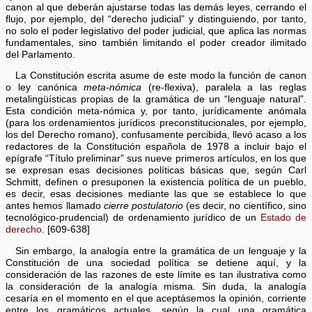
canon al que deberán ajustarse todas las demás leyes, cerrando el
flujo, por ejemplo, del “derecho judicial” y distinguiendo, por tanto,
no solo el poder legislativo del poder judicial, que aplica las normas
fundamentales, sino también limitando el poder creador ilimitado
del Parlamento.
La Constitución escrita asume de este modo la función de canon
o ley canónica
meta-nómica
(re-flexiva), paralela a las reglas
metalingüísticas propias de la gramática de un “lenguaje natural”.
Esta condición meta-nómica y, por tanto, jurídicamente anómala
(para los ordenamientos jurídicos preconstitucionales, por ejemplo,
los del Derecho romano), confusamente percibida, llevó acaso a los
redactores de la Constitución española de 1978 a incluir bajo el
epígrafe “Título preliminar” sus nueve primeros artículos, en los que
se expresan esas decisiones políticas básicas que, según Carl
Schmitt, definen o presuponen la existencia política de un pueblo,
es decir, esas decisiones mediante las que se establece lo que
antes hemos llamado
cierre postulatorio
(es decir, no científico, sino
tecnológico-prudencial) de ordenamiento jurídico de un
Estado de
derecho
. [609-638]
Sin embargo, la analogía entre la gramática de un lenguaje y la
Constitución de una sociedad política se detiene aquí, y la
consideración de las razones de este límite es tan ilustrativa como
la consideración de la analogía misma. Sin duda, la analogía
cesaría en el momento en el que aceptásemos la opinión, corriente
entre los gramáticos actuales, según la cual una gramática