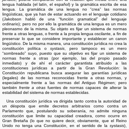
lengua hablada (el latín, el español) y la gramática escrita de esa
lengua. La gramática de una lengua no “crea” las normas
lingüísticas, que ya han de estar actuando en el lenguaje cotidiano
(Jakobson habló de una “función gramatical” del lenguaje
ordinario); pero no por ello la gramática de una lengua es un mero
pleonasmo de la misma. Su objeto es fijar un sistema de normas
frente a otras lenguas, o frente a la propia lengua oscilante, a fin de
preservar lo que se considere importante y establecer un canon
lingüístico. De la misma manera, una constitución jurídica no crea la
constitución política o
systasis
, pero tampoco es un mero
“sombreado” suyo, puesto que su objetivo es fijar un sistema de
normas frente a otras (por ejemplo, las del propio pasado
inmediato) y de ahí el carácter garantista atribuido a las
constituciones jurídicas a partir de la Gran Revolución: la
Constitución republicana busca asegurar las garantías jurídicas
(legales) de las normas reconocidas frente a otras normas, y
especialmente frente a las normas del Antiguo Régimen; pero
también
frente a otras
fuentes de normas capaces de alterar la
estabilidad del sistema de normas establecidas.
Una constitución jurídica va dirigida tanto contra la autoridad de
un déspota que emite decretos arbitrarios como contra un
Parlamento que, postulando su soberanía, no admite ninguna
constitución que limite su capacidad creadora, como ocurre en
Gran Bretaña (lo que no quiere decir, obviamente, que el Reino
Unido no tenga una Constitución, en el sentido de la
systasis
),