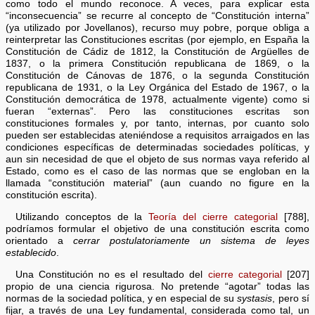
como todo el mundo reconoce. A veces, para explicar esta
“inconsecuencia” se recurre al concepto de “Constitución interna”
(ya utilizado por Jovellanos), recurso muy pobre, porque obliga a
reinterpretar las Constituciones escritas (por ejemplo, en España la
Constitución de Cádiz de 1812, la Constitución de Argüelles de
1837, o la primera Constitución republicana de 1869, o la
Constitución de Cánovas de 1876, o la segunda Constitución
republicana de 1931, o la Ley Orgánica del Estado de 1967, o la
Constitución democrática de 1978, actualmente vigente) como si
fueran “externas”. Pero las constituciones escritas son
constituciones formales y, por tanto, internas, por cuanto solo
pueden ser establecidas ateniéndose a requisitos arraigados en las
condiciones específicas de determinadas sociedades políticas, y
aun sin necesidad de que el objeto de sus normas vaya referido al
Estado, como es el caso de las normas que se engloban en la
llamada “constitución material” (aun cuando no figure en la
constitución escrita).
Utilizando conceptos de la
Teoría del cierre categorial
[788],
podríamos formular el objetivo de una constitución escrita como
orientado a
cerrar postulatoriamente un sistema de leyes
establecido
.
Una Constitución no es el resultado del
cierre categorial
[207]
propio de una ciencia rigurosa. No pretende “agotar” todas las
normas de la sociedad política, y en especial de su
systasis
, pero sí
fijar, a través de una Ley fundamental, considerada como tal, un