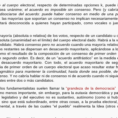
o al cuerpo electoral
, respecto de determinadas opciones k, puede i
a sea unánime;
el acuerdo es imposible sin consenso
. Pero (y cabrí
disociarse del acuerdo: puede haber consenso en medio de una pr
: las mayorías que soportan un consenso no implican necesariamente
ltará desconocida a quienes hayan participado, como vocales o juec
mayoría (absoluta o relativa) de los votos, respecto de un candidato u 
oluta (unanimidad en el límite) del cuerpo electoral dado. Habrá a la 
andidato. Habrá
consenso pero no acuerdo
cuando una mayoría relativa 
os restantes se dispersan en desacuerdo mayoritario, aplicándose a l
omo el resultado de la composición de un consenso de
primer orden
de
segundo orden
. Es decir, de un “acuerdo antifrástico” en la medid
l desacuerdo mayoritario. Con todo, el acuerdo mayoritario de s
ia de primer orden de un cuerpo electoral que acaso resultar estar 
agmático para mantener la continuidad, hasta donde sea posible, d
enso. Y no cabría hablar ni de consenso ni de acuerdo cuando ni siqui
ates entre dos o más candidatos.
os fundamentalistas suelen llamar la
“grandeza de la democracia”
[
n, no menos importante, sin embargo, para la
eutaxia
democrática y pa
 legislativo y del ejecutivo no es sustantivo, autónomo (como si hu
, sino que está subordinado, entre otras cosas, a la prueba electoral
ntal, a través de las cuales “el pueblo” realimenta la Idea (otros 