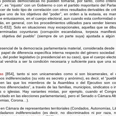
s políticas democráticas no pueden tomarse, por tanto, como criterio
, es “injusto” con un Gobierno o con el partido mayoritario del Par
cer de todo tipo de correlación con otros resultados derivables de crite
rque uno de los objetivos del “poder”, en orden a la eutaxia, es man
de entusiasmos, en el cuerpo electoral, aun cuando esta conformidad 
s, en general, con los procedimientos utilizados para vender bienes 
31-832]. Solo en situaciones muy excepcionales, aquellas que se dibuj
terminadas coyunturas (corrupción escandalosa, torpeza manifiest
objetiva del pueblo” (siempre de un parte suya) ajustada a algún 
 esencial de la democracia parlamentaria material, considerada desde
papel de diferencia específica interna respecto del género sociedad po
, del poder legislativo (o presidencial en su caso), que el cuerpo electo
ncial vendría a ser la condición necesaria y suficiente para que una s
as
[854], tanto si son unicamerales como si son bicamerales, el 
s indiferenciados (su voto es secreto y anónimo), es decir, el “pueblo
 en las que los miembros de la Asamblea o del Ejecutivo son con
os diferenciados”, a través de las familias, municipios, sindicatos o 
as o iglesias. Hay variantes mixtas, por ejemplo, cuando el Con
citado en las elecciones parlamentarias), pero el Senado o Cámara Alt
ademias, Corona…).
en Cámara de representantes territoriales (Condados, Autonomías, 
udadanos indiferenciados
(es decir, no discriminados ni por raza, ni