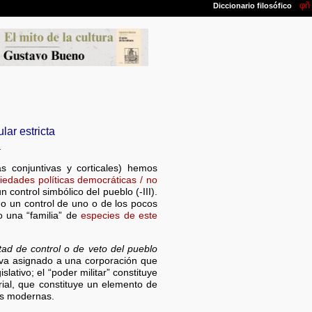
ar estricta
a
s conjuntivas y corticales) hemos
iedades políticas democráticas / no
control simbólico del pueblo (-III).
mo un control de uno o de los pocos
o una “familia” de
especies de este
tad de control o de veto del pueblo
al va asignado a una corporación que
lativo; el “poder militar” constituye
rial, que constituye un elemento de
as modernas.