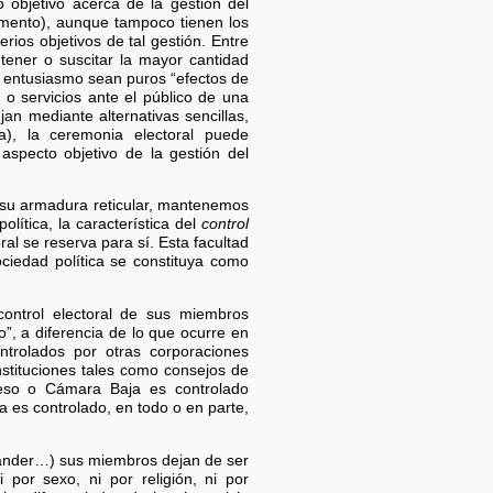
 objetivo acerca de la gestión del
lamento), aunque tampoco tienen los
rios objetivos de tal gestión. Entre
tener o suscitar la mayor cantidad
o entusiasmo sean puros “efectos de
o servicios ante el público de una
an mediante alternativas sencillas,
a), la ceremonia electoral puede
aspecto objetivo de la gestión del
 su armadura reticular, mantenemos
lítica, la característica del
control
ral se reserva para sí. Esta facultad
ociedad política se constituya como
control electoral de sus miembros
”, a diferencia de lo que ocurre en
trolados por otras corporaciones
instituciones tales como consejos de
greso o Cámara Baja es controlado
a es controlado, en todo o en parte,
Länder…) sus miembros dejan de ser
 por sexo, ni por religión, ni por