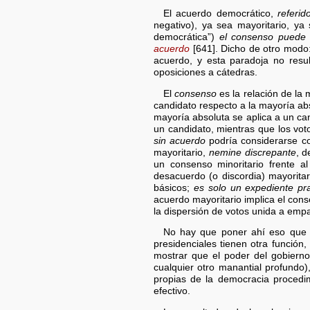
El acuerdo democrático,
referid
negativo), ya sea mayoritario, y
democrática”)
el consenso puede 
acuerdo
[641]. Dicho de otro modo
acuerdo, y esta paradoja no resu
oposiciones a cátedras.
El
consenso
es la relación de la 
candidato respecto a la mayoría abs
mayoría absoluta se aplica a un c
un candidato, mientras que los vot
sin acuerdo
podría considerarse c
mayoritario,
nemine discrepante
, 
un consenso minoritario frente a
desacuerdo (o discordia) mayoritar
básicos;
es solo un expediente pr
acuerdo mayoritario implica el cons
la dispersión de votos unida a emp
No hay que poner ahí eso que l
presidenciales tienen otra funció
mostrar que el poder del gobierno
cualquier otro manantial profundo)
propias de la democracia procedime
efectivo.