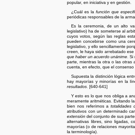
popular, en iniciativa y en gestión.
¿Cuál es la
función que especif
periódicas responsables de la armadu
Es la ceremonia, de un alto val
legislativo) ha de someterse al arbit
cuyos votos, según las reglas esta
pueden concebirse como una cerem
legislativo, y ello sencillamente po
creen, le haya sido arrebatado ese 
que haber un acuerdo unánime
. Si
parte, mientras la otra o las otras
cuenta, en efecto, que el consenso
Supuesta la distinción lógica ent
hay mayorías y minorías en la lí
resultados
. [640-641]
Y esto es lo que nos obliga a an
meramente aritméticas. Evitando la
bien nos referimos a
totalidades d
atributivos con un determinado car
extensión
del conjunto de sus parte
alternativas libres, sino ligadas,
mayorías (o de relaciones mayori
la terminología).