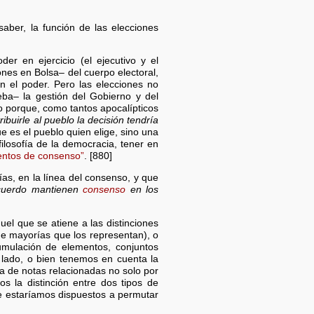
 saber, la función de las elecciones
er en ejercicio (el ejecutivo y el
ciones en Bolsa– del cuerpo electoral,
en el poder. Pero las elecciones no
ba– la gestión del Gobierno y del
 no porque, como tantos apocalípticos
ribuirle al pueblo la decisión tendría
e es el pueblo quien elige, sino una
filosofía de la democracia, tener en
entos de consenso”
. [880]
s, en la línea del consenso, y que
acuerdo mantienen
consenso
en los
el que se atiene a las distinciones
e mayorías que los representan), o
umulación de elementos, conjuntos
o lado, o bien tenemos en cuenta la
a de notas relacionadas no solo por
os la distinción entre dos tipos de
 estaríamos dispuestos a permutar