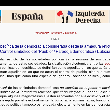
Democracia: Estructura y Ontología
[ 839 ]
pecífica de la democracia considerada desde la armadura reticul
Control simbólico del “Pueblo” / Paradoja democrática / Eutaxi
lar estricto de las sociedades políticas (a la reunión de sus capa
amental de estas sociedades, la clasificación dicotómica entre las
soc
políticas democráticas se definirían como aquellas en las que actúa un 
ían aquellas en las que no actúa el control del pueblo, sino a lo su
efine, más que como una especie del género “sociedad política”, com
ncial
de las sociedades democráticas
no consiste en el poder o facul
sables de la “armadura reticular” que él ha elegido
: el “poder judici
que algunas magistraturas sí estén renovadas por el ejecutivo y el legis
elegida por el electoralmente; la burocracia administrativa, funciona
ociedad política tampoco es renovada electoralmente en las democraci