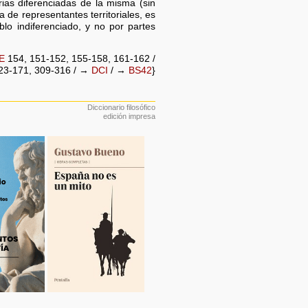
arias diferenciadas de la misma (sin
de representantes territoriales, es
o indiferenciado, y no por partes
E
154, 151-152, 155-158, 161-162 /
3-171, 309-316 / →
DCI
/ →
BS42
}
Diccionario filosófico
edición impresa