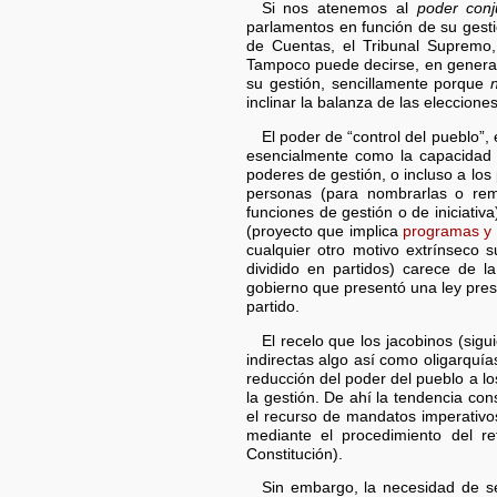
Si nos atenemos al
poder conju
parlamentos en función de su gesti
de Cuentas, el Tribunal Supremo, 
Tampoco puede decirse, en general,
su gestión, sencillamente porque
inclinar la balanza de las eleccione
El poder de “control del pueblo”,
esencialmente como la capacidad 
poderes de gestión, o incluso a lo
personas (para nombrarlas o rem
funciones de gestión o de iniciativa
(proyecto que implica
programas y 
cualquier otro motivo extrínseco 
dividido en partidos) carece de la
gobierno que presentó una ley presu
partido.
El recelo que los jacobinos (sig
indirectas algo así como oligarquía
reducción del poder del pueblo a lo
la gestión. De ahí la tendencia con
el recurso de mandatos imperativos
mediante el procedimiento del re
Constitución).
Sin embargo, la necesidad de se