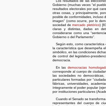
Los resultados de las eleccione
Gobierno (muchas veces “el pueblo”
resultados electorales por qué care
otras cosas, y principalmente, po
posible de conformidades, incluso 
imagen” (como ocurre, por lo demá
sociedad de
mercado pletórico
) [8
claras y distintas, dadas en de
considerarse como una “sentencia 
Gobierno o del Parlamento”.
Según esto, como característica
la característica que desempeña el 
simbólico
, en las condiciones dichas
de control del legislativo-preside
democracia.
En las
democracias homologad
corresponde al cuerpo de ciudadano
las sociedades no democráticas,
particulares formadas por “ciudadan
fábricas, universidades, academi
íntegramente el poder popular (ejer
por instituciones particulares (Ac
Cuando el Senado se transforma 
representantes del cuerpo de
ci