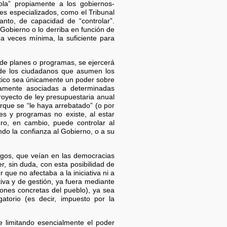
ola” propiamente a los gobiernos-
es especializados, como el Tribunal
anto, de capacidad de “controlar”.
Gobierno o lo derriba en función de
a veces mínima, la suficiente para
a de planes o programas, se ejercerá
 de los ciudadanos que asumen los
ático sea únicamente un poder sobre
iamente asociadas a determinadas
 proyecto de ley presupuestaria anual
orque se “le haya arrebatado” (o por
es y programas no existe, al estar
Pero, en cambio, puede controlar al
ndo la confianza al Gobierno, o a su
logos, que veían en las democracias
r, sin duda, con esta posibilidad de
que no afectaba a la iniciativa ni a
tiva y de gestión, ya fuera mediante
iones concretas del pueblo), ya sea
atorio (es decir, impuesto por la
e limitando esencialmente el poder