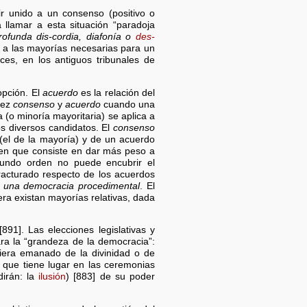
r unido a un consenso (positivo o
a llamar a esta situación “paradoja
ofunda dis-cordia, diafonía o
des-
 a las mayorías necesarias para un
es, en los antiguos tribunales de
opción. El
acuerdo
es la relación del
vez
consenso
y
acuerdo
cuando una
(o minoría mayoritaria) se aplica a
os diversos candidatos. El
consenso
(el de la mayoría) y de un acuerdo
a en que consiste en dar más peso a
egundo orden no puede encubrir el
fracturado respecto de los acuerdos
e una democracia procedimental
. El
era existan mayorías relativas, dada
891]. Las elecciones legislativas y
ra la “grandeza de la democracia”:
biera emanado de la divinidad o de
, que tiene lugar en las ceremonias
dirán: la
ilusión
) [883] de su poder