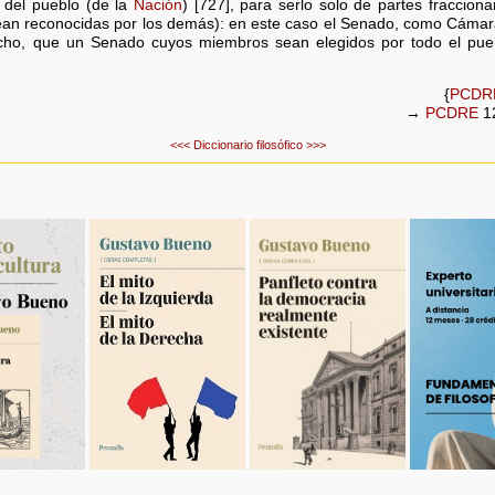
), del pueblo (de la
Nación
) [727], para serlo solo de partes fraccion
sean reconocidas por los demás): en este caso el Senado, como Cámara 
cho, que un Senado cuyos miembros sean elegidos por todo el puebl
{
PCDR
→
PCDRE
12
<<<
Diccionario filosófico
>>>