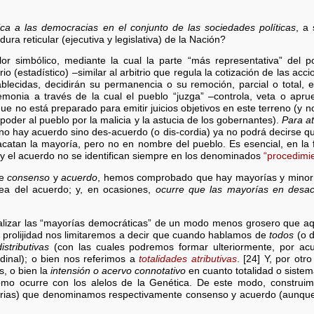
ica a las democracias en el conjunto de las sociedades políticas
, a
ra reticular (ejecutiva y legislativa) de la Nación?
or simbólico, mediante la cual la parte “más representativa” del pod
rio (estadístico) –similar al arbitrio que regula la cotización de las ac
blecidas, decidirán su permanencia o su remoción, parcial o total, 
onia a través de la cual el pueblo “juzga” –controla, veta o aprue
rque no está preparado para emitir juicios objetivos en este terreno (y
poder al pueblo por la malicia y la astucia de los gobernantes).
Para at
 no hay acuerdo sino des-acuerdo (o dis-cordia) ya no podrá decirse qu
 acatan la mayoría, pero no en nombre del pueblo. Es esencial, en la 
 y el acuerdo no se identifican siempre en los denominados
“procedimi
re
consenso
y
acuerdo
, hemos comprobado que hay mayorías y minoría
nea del acuerdo; y, en ocasiones,
ocurre que las mayorías en des
alizar las “mayorías democráticas” de un modo menos grosero que aqu
 prolijidad nos limitaremos a decir que cuando hablamos de
todos
(o d
istributivas
(con las cuales podremos formar ulteriormente, por ac
dinal); o bien nos referimos a
totalidades atributivas
. [24] Y, por otr
s, o bien la
intensión o acervo connotativo
en cuanto totalidad o sistem
 como ocurre con los alelos de la Genética. De este modo, construim
tarias) que denominamos respectivamente consenso y acuerdo (aunque