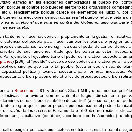
ntivo estricto
en las elecciones democráticas el pueblo no “contr
ón (porque el control solo pueden ejercerlo los organismos competent
etc.), sencillamente porque carece de elementos de juicio y, por t
 que en las elecciones democráticas sea “el pueblo” el que veta a un 
no es el pueblo el que vota en contra del Gobierno, sino una parte
(
s)
de ese pueblo
.
 en tanto no lo hacemos consistir propiamente en la gestión o iniciativ
o potencia del pueblo para hacer cambiar los planes o programas
s propios ciudadanos. Esto no significa que el poder de control democr
overlas de sus funciones, dado que las personas están necesar
). Por ejemplo, el ejecutivo tiene el poder de iniciativa respecto a un
planes
) [238]; el “pueblo” carece de ese poder de iniciativa pero no p
subjetivo), sino porque como tal pueblo (cuya unidad en cuanto plan
 capacidad política y técnica necesaria para formular iniciativas. 
puestaria, o bien proponiendo otra ley de presupuestos, o bien retira
uiendo a
Rousseau
) [891] y después Stuart Mill y otros muchos politó
s electivas, mantuvieron siempre ante el sufragio indirecto tenía que ve
s términos de ese “poder simbólico de control” (a lo sumo), de un poder 
stante a lograr que el poder popular pudiese asumir el poder de inicia
 (a través de los cuales el Parlamento o el Gobierno recibe instrucc
feréndum, facultativo (es decir, acordado por la Asamblea) u oblig
ncillez exigida por cualquier texto sometido a consulta popular sigu