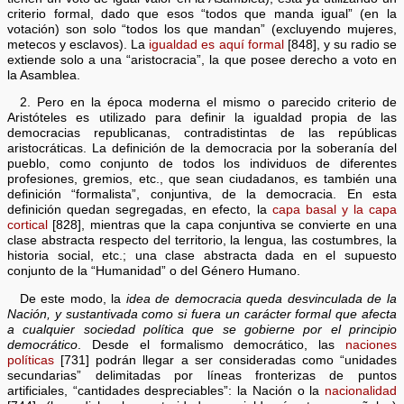
criterio formal, dado que esos “todos que manda igual” (en la
votación) son solo “todos los que mandan” (excluyendo mujeres,
metecos y esclavos). La
igualdad es aquí formal
[848], y su radio se
extiende solo a una “aristocracia”, la que posee derecho a voto en
la Asamblea.
2. Pero en la época moderna el mismo o parecido criterio de
Aristóteles es utilizado para definir la igualdad propia de las
democracias republicanas, contradistintas de las repúblicas
aristocráticas. La definición de la democracia por la soberanía del
pueblo, como conjunto de todos los individuos de diferentes
profesiones, gremios, etc., que sean ciudadanos, es también una
definición “formalista”, conjuntiva, de la democracia. En esta
definición quedan segregadas, en efecto, la
capa basal y la capa
cortical
[828], mientras que la capa conjuntiva se convierte en una
clase abstracta respecto del territorio, la lengua, las costumbres, la
historia social, etc.; una clase abstracta dada en el supuesto
conjunto de la “Humanidad” o del Género Humano.
De este modo, la
idea de democracia queda desvinculada de la
Nación, y sustantivada como si fuera un carácter formal que afecta
a cualquier sociedad política que se gobierne por el principio
democrático
. Desde el formalismo democrático, las
naciones
políticas
[731] podrán llegar a ser consideradas como “unidades
secundarias” delimitadas por líneas fronterizas de puntos
artificiales, “cantidades despreciables”: la Nación o la
nacionalidad