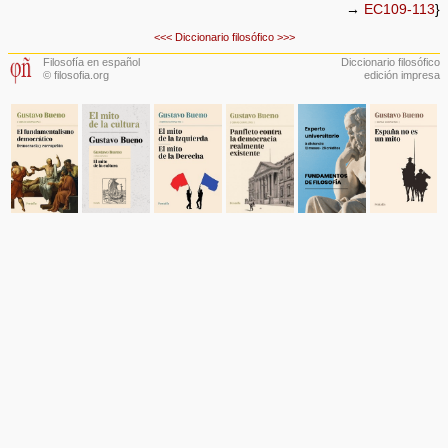
→
EC109-113
}
<<<
Diccionario filosófico
>>>
Filosofía en español
Diccionario filosófico
© filosofia.org
edición impresa