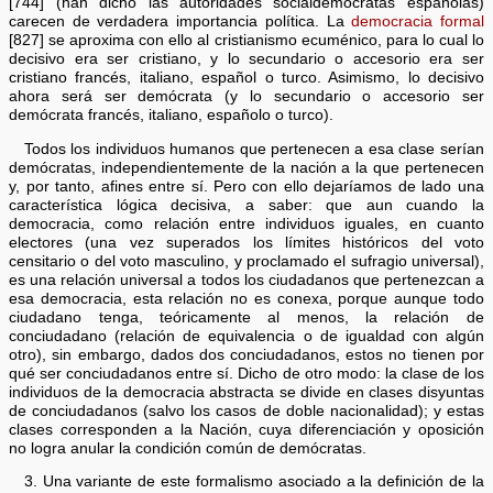
[744] (han dicho las autoridades socialdemócratas españolas)
carecen de verdadera importancia política. La
democracia formal
[827] se aproxima con ello al cristianismo ecuménico, para lo cual lo
decisivo era ser cristiano, y lo secundario o accesorio era ser
cristiano francés, italiano, español o turco. Asimismo, lo decisivo
ahora será ser demócrata (y lo secundario o accesorio ser
demócrata francés, italiano, españolo o turco).
Todos los individuos humanos que pertenecen a esa clase serían
demócratas, independientemente de la nación a la que pertenecen
y, por tanto, afines entre sí. Pero con ello dejaríamos de lado una
característica lógica decisiva, a saber: que aun cuando la
democracia, como relación entre individuos iguales, en cuanto
electores (una vez superados los límites históricos del voto
censitario o del voto masculino, y proclamado el sufragio universal),
es una relación universal a todos los ciudadanos que pertenezcan a
esa democracia, esta relación no es conexa, porque aunque todo
ciudadano tenga, teóricamente al menos, la relación de
conciudadano (relación de equivalencia o de igualdad con algún
otro), sin embargo, dados dos conciudadanos, estos no tienen por
qué ser conciudadanos entre sí. Dicho de otro modo: la clase de los
individuos de la democracia abstracta se divide en clases disyuntas
de conciudadanos (salvo los casos de doble nacionalidad); y estas
clases corresponden a la Nación, cuya diferenciación y oposición
no logra anular la condición común de demócratas.
3. Una variante de este formalismo asociado a la definición de la