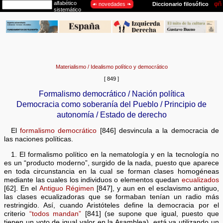
Materialismo / Idealismo político y democrático
[ 849 ]
Formalismo democrático / Nación política
Democracia como soberanía del Pueblo / Principio de
autonomía / Estado de derecho
El
formalismo democrático
[846] desvincula a la democracia de
las naciones políticas.
1. El formalismo político en la nematología y en la tecnología no
es un “producto moderno”, surgido de la nada, puesto que aparece
en toda circunstancia en la cual se forman clases homogéneas
mediante las cuales los individuos o elementos quedan
ecualizados
[62]. En el
Antiguo Régimen
[847], y aun en el esclavismo antiguo,
las clases ecualizadoras que se formaban tenían un radio más
restringido. Así, cuando Aristóteles define la democracia por el
criterio
“todos mandan”
[841] (se supone que igual, puesto que
tienen un voto de igual valor en la Asamblea), está ya utilizando un