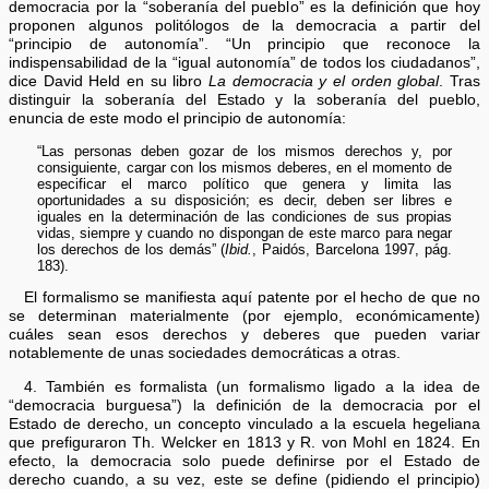
democracia por la “soberanía del pueblo” es la definición que hoy
proponen algunos politólogos de la democracia a partir del
“principio de autonomía”. “Un principio que reconoce la
indispensabilidad de la “igual autonomía” de todos los ciudadanos”,
dice David Held en su libro
La democracia y el orden global
. Tras
distinguir la soberanía del Estado y la soberanía del pueblo,
enuncia de este modo el principio de autonomía:
“Las personas deben gozar de los mismos derechos y, por
consiguiente, cargar con los mismos deberes, en el momento de
especificar el marco político que genera y limita las
oportunidades a su disposición; es decir, deben ser libres e
iguales en la determinación de las condiciones de sus propias
vidas, siempre y cuando no dispongan de este marco para negar
los derechos de los demás” (
Ibid.
, Paidós, Barcelona 1997, pág.
183).
El formalismo se manifiesta aquí patente por el hecho de que no
se determinan materialmente (por ejemplo, económicamente)
cuáles sean esos derechos y deberes que pueden variar
notablemente de unas sociedades democráticas a otras.
4. También es formalista (un formalismo ligado a la idea de
“democracia burguesa”) la definición de la democracia por el
Estado de derecho, un concepto vinculado a la escuela hegeliana
que prefiguraron Th. Welcker en 1813 y R. von Mohl en 1824. En
efecto, la democracia solo puede definirse por el Estado de
derecho cuando, a su vez, este se define (pidiendo el principio)