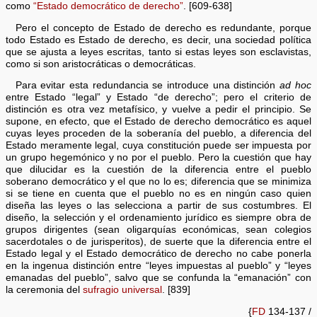
como
“Estado democrático de derecho”
. [609-638]
Pero el concepto de Estado de derecho es redundante, porque
todo Estado es Estado de derecho, es decir, una sociedad política
que se ajusta a leyes escritas, tanto si estas leyes son esclavistas,
como si son aristocráticas o democráticas.
Para evitar esta redundancia se introduce una distinción
ad hoc
entre Estado “legal” y Estado “de derecho”; pero el criterio de
distinción es otra vez metafísico, y vuelve a pedir el principio. Se
supone, en efecto, que el Estado de derecho democrático es aquel
cuyas leyes proceden de la soberanía del pueblo, a diferencia del
Estado meramente legal, cuya constitución puede ser impuesta por
un grupo hegemónico y no por el pueblo. Pero la cuestión que hay
que dilucidar es la cuestión de la diferencia entre el pueblo
soberano democrático y el que no lo es; diferencia que se minimiza
si se tiene en cuenta que el pueblo no es en ningún caso quien
diseña las leyes o las selecciona a partir de sus costumbres. El
diseño, la selección y el ordenamiento jurídico es siempre obra de
grupos dirigentes (sean oligarquías económicas, sean colegios
sacerdotales o de jurisperitos), de suerte que la diferencia entre el
Estado legal y el Estado democrático de derecho no cabe ponerla
en la ingenua distinción entre “leyes impuestas al pueblo” y “leyes
emanadas del pueblo”, salvo que se confunda la “emanación” con
la ceremonia del
sufragio universal
. [839]
{
FD
134-137 /