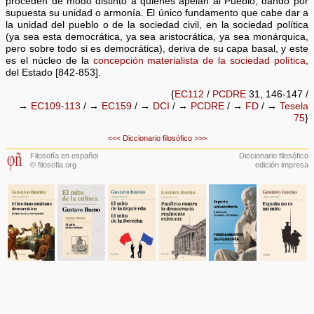
proceden de modo distinto a quienes apelan al Pueblo, dando por
supuesta su unidad o armonía. El único fundamento que cabe dar a
la unidad del pueblo o de la sociedad civil, en la sociedad política
(ya sea esta democrática, ya sea aristocrática, ya sea monárquica,
pero sobre todo si es democrática), deriva de su capa basal, y este
es el núcleo de la
concepción materialista de la sociedad política
,
del Estado [842-853].
{
EC112
/
PCDRE
31, 146-147 /
→
EC109-113
/ →
EC159
/ →
DCI
/ →
PCDRE
/ →
FD
/ →
Tesela
75
}
<<<
Diccionario filosófico
>>>
Filosofía en español
Diccionario filosófico
© filosofia.org
edición impresa