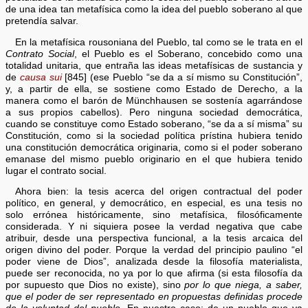
de una idea tan metafísica como la idea del pueblo soberano al que
pretendía salvar.
En la metafísica rousoniana del Pueblo, tal como se le trata en el
Contrato Social
, el Pueblo es el Soberano, concebido como una
totalidad unitaria, que entraña las ideas metafísicas de sustancia y
de
causa sui
[845] (ese Pueblo “se da a sí mismo su Constitución”,
y, a partir de ella, se sostiene como Estado de Derecho, a la
manera como el barón de Münchhausen se sostenía agarrándose
a sus propios cabellos). Pero ninguna sociedad democrática,
cuando se constituye como Estado soberano, “se da a sí misma” su
Constitución, como si la sociedad política prístina hubiera tenido
una constitución democrática originaria, como si el poder soberano
emanase del mismo pueblo originario en el que hubiera tenido
lugar el contrato social.
Ahora bien: la tesis acerca del origen contractual del poder
político, en general, y democrático, en especial, es una tesis no
solo errónea históricamente, sino metafísica, filosóficamente
considerada. Y ni siquiera posee la verdad negativa que cabe
atribuir, desde una perspectiva funcional, a la tesis arcaica del
origen divino del poder. Porque la verdad del principio paulino “el
poder viene de Dios”, analizada desde la filosofía materialista,
puede ser reconocida, no ya por lo que afirma (si esta filosofía da
por supuesto que Dios no existe), sino
por lo que niega, a saber,
que el poder de ser representado en propuestas definidas procede