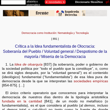
Democracia como Institución: Nematología y Tecnología
[ 891 ]
Crítica a la Idea fundamentalista de Olocracia:
Soberanía del Pueblo / Voluntad general / Despotismo de la
mayoría / Miseria de la Democracia
1. La
Idea de oloarquía
[837] (la soberanía, poder o gobierno de
la sociedad política por “todo el pueblo que la constituye”, o, como
se dirá siglos después, por la “voluntad general”) es el contenido
(ideológico) fundamental (“fundamentalista”) de esa Idea pura de
democracia desde la que se interpretan las
sociedades empíricas
[854-875]. […]
El único criterio operatorio que conocemos para interpretar la
democracia de nuestros días dentro de la tipología aristotélica
fundada en la cantidad
[841], de un modo no metafísico (o
fundamentalista), es el que considera al pueblo (al
demos
, incluso
al
demos
total o
cat-ólico
) no tanto como la fuente de donde