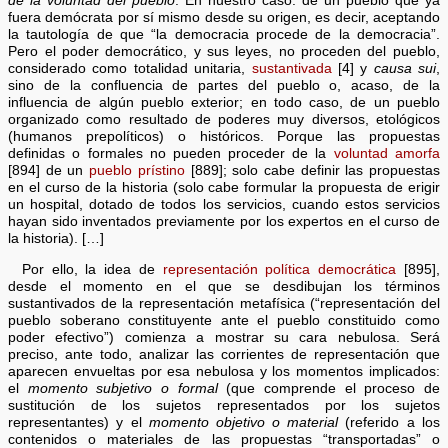
de la voluntad del pueblo
. En nuestro caso: de un pueblo que ya
fuera demócrata por sí mismo desde su origen, es decir, aceptando
la tautología de que “la democracia procede de la democracia”.
Pero el poder democrático, y sus leyes, no proceden del pueblo,
considerado como totalidad unitaria,
sustantivada
[4] y
causa sui
,
sino de la confluencia de partes del pueblo o, acaso, de la
influencia de algún pueblo exterior; en todo caso, de un pueblo
organizado como resultado de poderes muy diversos, etológicos
(humanos prepolíticos) o históricos. Porque las propuestas
definidas o formales no pueden proceder de la
voluntad amorfa
[894] de un
pueblo prístino
[889]; solo cabe definir las propuestas
en el curso de la historia (solo cabe formular la propuesta de erigir
un hospital, dotado de todos los servicios, cuando estos servicios
hayan sido inventados previamente por los expertos en el curso de
la historia). […]
Por ello, la idea de
representación política democrática
[895],
desde el momento en el que se desdibujan los términos
sustantivados de la representación metafísica (“representación del
pueblo soberano constituyente ante el pueblo constituido como
poder efectivo”) comienza a mostrar su cara nebulosa. Será
preciso, ante todo, analizar las corrientes de representación que
aparecen envueltas por esa nebulosa y los momentos implicados:
el
momento subjetivo o formal
(que comprende el proceso de
sustitución de los sujetos representados por los sujetos
representantes) y el
momento objetivo o material
(referido a los
contenidos o materiales de las propuestas “transportadas” o