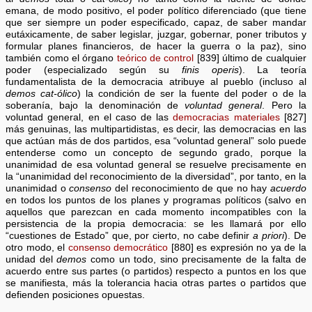
emana, de modo positivo, el poder político diferenciado (que tiene
que ser siempre un poder especificado, capaz, de saber mandar
eutáxicamente, de saber legislar, juzgar, gobernar, poner tributos y
formular planes financieros, de hacer la guerra o la paz), sino
también como el órgano
teórico de control
[839] último de cualquier
poder (especializado según su
finis operis
). La teoría
fundamentalista de la democracia atribuye al pueblo (incluso al
demos cat-ólico
) la condición de ser la fuente del poder o de la
soberanía, bajo la denominación de
voluntad general
. Pero la
voluntad general, en el caso de las
democracias materiales
[827]
más genuinas, las multipartidistas, es decir, las democracias en las
que actúan más de dos partidos, esa “voluntad general” solo puede
entenderse como un concepto de segundo grado, porque la
unanimidad de esa voluntad general se resuelve precisamente en
la “unanimidad del reconocimiento de la diversidad”, por tanto, en la
unanimidad o
consenso
del reconocimiento de que no hay
acuerdo
en todos los puntos de los planes y programas políticos (salvo en
aquellos que parezcan en cada momento incompatibles con la
persistencia de la propia democracia: se les llamará por ello
“cuestiones de Estado” que, por cierto, no cabe definir
a priori
). De
otro modo, el
consenso democrático
[880] es expresión no ya de la
unidad del
demos
como un todo, sino precisamente de la falta de
acuerdo entre sus partes (o partidos) respecto a puntos en los que
se manifiesta, más la tolerancia hacia otras partes o partidos que
defienden posiciones opuestas.