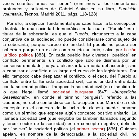
veces cuantos amos se tienen” (remitimos a los comentarios
profundos y brillantes de Gabriel Albiac en su libro,
Sumisión
voluntaria
, Tecnos, Madrid 2011, págs. 118-128).
Por ello, la objeción fundamental que cabe hacer a la concepción
idealista de una sociedad democrática en la cual el “Pueblo” es el
titular de la soberanía, es que el
Pueblo
, circunscrito a la capa
conjuntiva de tal sociedad, no puede considerarse como sujeto de
la soberanía, porque carece de unidad. El pueblo no puede ser
soberano porque no existe como sujeto unitario, salvo por
ficción
jurídico política
[883]. En cada pueblo hay diversos “pueblos” en
conflicto permanente, un conflicto que solo se disimula por un
consenso orientado, no ya a alcanzar la armonía del acuerdo, sino
a canalizar el conflicto a lo largo del curso de las legislaturas. Por
ello, tampoco cabe desplazar el conflicto, o el caos, del Pueblo al
conflicto entre la llamada sociedad civil, como unidad enfrentada
con la sociedad política. Tampoco la sociedad civil (en el sentido de
lo que Hegel llamó
sociedad burguesa
[847] –
bürgerliche
Gesellschaft
–, en donde el término “burgués”, referido a las
ciudades, no debe confundirse con la acepción que Marx dio a este
concepto en el contexto de la lucha de clases) puede tomarse
como un término que expresa algún concepto positivo unitario. La
llamada sociedad civil (que engloba los también llamados segundo
y tercer sector de la sociedad) es un concepto negativo, definido
por “no ser” la sociedad política (el
primer sector
) [836]. Quienes
apelan, en nombre de la democracia, a la sociedad civil, no