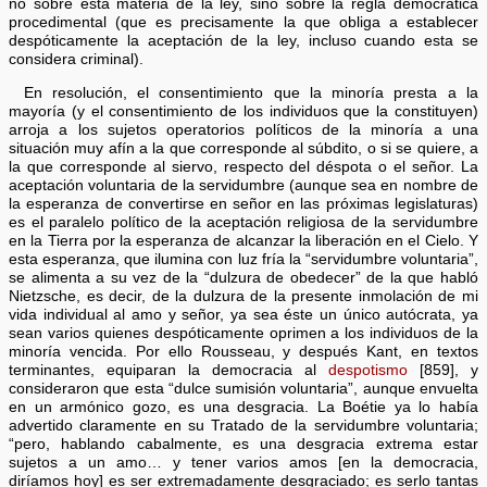
no sobre esta materia de la ley, sino sobre la regla democrática
procedimental (que es precisamente la que obliga a establecer
despóticamente la aceptación de la ley, incluso cuando esta se
considera criminal).
En resolución, el consentimiento que la minoría presta a la
mayoría (y el consentimiento de los individuos que la constituyen)
arroja a los sujetos operatorios políticos de la minoría a una
situación muy afín a la que corresponde al súbdito, o si se quiere, a
la que corresponde al siervo, respecto del déspota o el señor. La
aceptación voluntaria de la servidumbre (aunque sea en nombre de
la esperanza de convertirse en señor en las próximas legislaturas)
es el paralelo político de la aceptación religiosa de la servidumbre
en la Tierra por la esperanza de alcanzar la liberación en el Cielo. Y
esta esperanza, que ilumina con luz fría la “servidumbre voluntaria”,
se alimenta a su vez de la “dulzura de obedecer” de la que habló
Nietzsche, es decir, de la dulzura de la presente inmolación de mi
vida individual al amo y señor, ya sea éste un único autócrata, ya
sean varios quienes despóticamente oprimen a los individuos de la
minoría vencida. Por ello Rousseau, y después Kant, en textos
terminantes, equiparan la democracia al
despotismo
[859], y
consideraron que esta “dulce sumisión voluntaria”, aunque envuelta
en un armónico gozo, es una desgracia. La Boétie ya lo había
advertido claramente en su Tratado de la servidumbre voluntaria;
“pero, hablando cabalmente, es una desgracia extrema estar
sujetos a un amo… y tener varios amos [en la democracia,
diríamos hoy] es ser extremadamente desgraciado; es serlo tantas