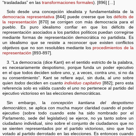
“trasladadas” en las
transformaciones formales
). [896] […]
Solo desde una concepción idealista y fundamentalista de la
democracia representativa
[844] puede creerse que los
déficits de
la representación
[870] se corrigen con más democracia para el
pueblo. Es puro idealismo confiar en que los déficits de
representación asociados a los partidos políticos puedan corregirse
mediante formas de representación democrática no partidista. Es
un idealismo que se resiste a reconocer que existen conflictos
objetivos que no son resolubles mediante los
procedimientos de la
representación
[893-897].
3. “La democracia (dice Kant) en el sentido estricto de la palabra,
es necesariamente despotismo, porque funda un poder ejecutivo
en el que todos deciden sobre uno, y, a veces, contra uno, si no da
su consentimiento”. Kant se refiere aquí, sin duda, al
uno
sobre
quien
todos
deciden en cuanto
individuo capitativo
[882]; pero esta
referencia solo es válida cuando el
uno
no pertenece al partido del
ejecutivo victorioso en las elecciones democráticas.
Sin embargo, la
concepción kantiana del despotismo
democrático
, se aplica con mucha mayor claridad cuando el poder
ejecutivo (sobre todo cuando este ha sido nombrado por el
Parlamento, sede del legislativo) se ejerce, no ya tanto sobre un
ciudadano individual, sino sobre el conjunto de ciudadanos que no
se sienten representados por el partido victorioso, sino que han
votado al partido derrotado en las elecciones. Es entonces cuando