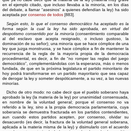
en el ejemplo citado, que incluso llevaba a la minoría, en los días
del debate, a llamar “asesinos” a quienes defendían la ley) ha sido
aceptada por
consenso de todos
[883].
Según esto, lo que el consenso democrático ha aceptado es la
forma según la cual la ley ha sido aprobada, en virtud del
despotismo consentido por la minoría
(consentimiento comparable
al del esclavo que acepta resignado, o incluso gustoso, la
dominación de su señor); una minoría que se hace cómplice de una
ley que juzga monstruosa, y se hace cómplice a fin de mantener la
recurrencia de la regla de la mayoría propia de la democracia
procedimental, es decir, a fin de “no romper las reglas del juego
democrático”, complementándolas con la esperanza, más o menos
fundada, de que en la próxima legislatura el partido minoritario de
hoy podrá transformarse en un partido mayoritario que sea capaz
de derogar la ley y someter despóticamente, a su vez, a las nuevas
minorías.
Dicho de otro modo: no cabe decir que el pueblo soberano haya
aprobado la ley (la materia de la ley) por unanimidad consensuada,
en nombre de la voluntad general; porque el consenso no va
referido a la ley, sino a la propia democracia parlamentaria, cuya
soberanía se demuestra fracturada en los partidos contendientes,
aun cuando estos partidos acepten, por consenso, olvidar su
desacuerdo (es decir, la fractura de la voluntad general soberana,
aplicada a la materia misma de la ley) y disimularlo con el acuerdo