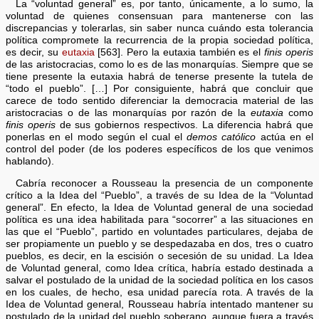
La “voluntad general” es, por tanto, únicamente, a lo sumo, la
voluntad de quienes consensuan para mantenerse con las
discrepancias y tolerarlas, sin saber nunca cuándo esta tolerancia
política compromete la recurrencia de la propia sociedad política,
es decir, su
eutaxia
[563]. Pero la eutaxia también es el
finis operis
de las aristocracias, como lo es de las monarquías. Siempre que se
tiene presente la eutaxia habrá de tenerse presente la tutela de
“todo el pueblo”. […] Por consiguiente, habrá que concluir que
carece de todo sentido diferenciar la democracia material de las
aristocracias o de las monarquías por razón de la
eutaxia
como
finis operis
de sus gobiernos respectivos. La diferencia habrá que
ponerlas en el modo según el cual el
demos católico
actúa en el
control del poder (de los poderes específicos de los que venimos
hablando).
Cabría reconocer a Rousseau la presencia de un componente
crítico a la Idea del “Pueblo”, a través de su Idea de la “Voluntad
general”. En efecto, la Idea de Voluntad general de una sociedad
política es una idea habilitada para “socorrer” a las situaciones en
las que el “Pueblo”, partido en voluntades particulares, dejaba de
ser propiamente un pueblo y se despedazaba en dos, tres o cuatro
pueblos, es decir, en la escisión o secesión de su unidad. La Idea
de Voluntad general, como Idea crítica, habría estado destinada a
salvar el postulado de la unidad de la sociedad política en los casos
en los cuales, de hecho, esa unidad parecía rota. A través de la
Idea de Voluntad general, Rousseau habría intentado mantener su
postulado de la unidad del pueblo soberano, aunque fuera a través