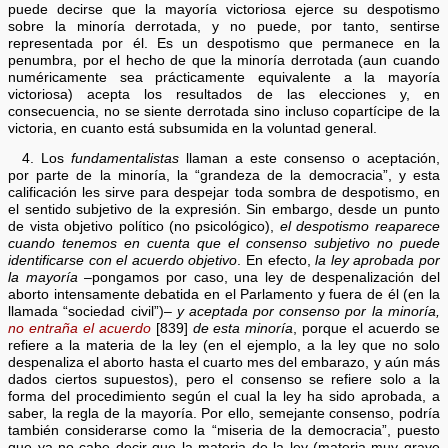
puede decirse que la mayoría victoriosa ejerce su despotismo
sobre la minoría derrotada, y no puede, por tanto, sentirse
representada por él. Es un despotismo que permanece en la
penumbra, por el hecho de que la minoría derrotada (aun cuando
numéricamente sea prácticamente equivalente a la mayoría
victoriosa) acepta los resultados de las elecciones y, en
consecuencia, no se siente derrotada sino incluso copartícipe de la
victoria, en cuanto está subsumida en la voluntad general.
4. Los
fundamentalistas
llaman a este consenso o aceptación,
por parte de la minoría, la “grandeza de la democracia”, y esta
calificación les sirve para despejar toda sombra de despotismo, en
el sentido subjetivo de la expresión. Sin embargo, desde un punto
de vista objetivo político (no psicológico),
el despotismo reaparece
cuando tenemos en cuenta que el consenso subjetivo no puede
identificarse con el acuerdo objetivo
. En efecto,
la ley aprobada por
la mayoría
–pongamos por caso, una ley de despenalización del
aborto intensamente debatida en el Parlamento y fuera de él (en la
llamada “sociedad civil”)–
y aceptada por consenso por la minoría,
no entraña el acuerdo
[839]
de esta minoría
, porque el acuerdo se
refiere a la materia de la ley (en el ejemplo, a la ley que no solo
despenaliza el aborto hasta el cuarto mes del embarazo, y aún más
dados ciertos supuestos), pero el consenso se refiere solo a la
forma del procedimiento según el cual la ley ha sido aprobada, a
saber, la regla de la mayoría. Por ello, semejante consenso, podría
también considerarse como la “miseria de la democracia”, puesto
que ya no cabe decir que la materia de la ley (materia muy grave