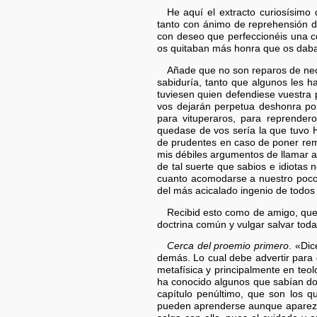
He aquí el extracto curiosísimo
tanto con ánimo de reprehensión d
con deseo que perfeccionéis una co
os quitaban más honra que os daba
Añade que no son reparos de neci
sabiduría, tanto que algunos les 
tuviesen quien defendiese vuestra p
vos dejarán perpetua deshonra por
para vituperaros, para reprender
quedase de vos sería la que tuvo 
de prudentes en caso de poner reme
mis débiles argumentos de llamar a 
de tal suerte que sabios e idiota
cuanto acomodarse a nuestro poco 
del más acicalado ingenio de todos 
Recibid esto como de amigo, que
doctrina común y vulgar salvar tod
Cerca del proemio primero
. «Di
demás. Lo cual debe advertir para
metafísica y principalmente en teo
ha conocido algunos que sabían dos
capítulo penúltimo, que son los q
pueden aprenderse aunque aparezca