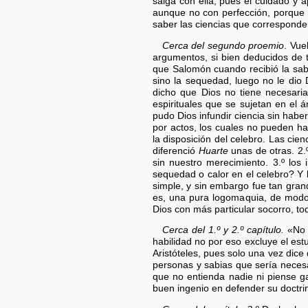
salga con ella, pues el cuidado y 
aunque no con perfección, porque
saber las ciencias que corresponde
Cerca del segundo proemio
. Vue
argumentos, si bien deducidos de 
que Salomón cuando recibió la sab
sino la sequedad, luego no le dio 
dicho que Dios no tiene necesaria
espirituales que se sujetan en el 
pudo Dios infundir ciencia sin habe
por actos, los cuales no pueden ha
la disposición del celebro. Las cie
diferenció
Huarte
unas de otras. 2.
sin nuestro merecimiento. 3.º los 
sequedad o calor en el celebro? Y 
simple, y sin embargo fue tan gran
es, una pura logomaquia, de modo 
Dios con más particular socorro, to
Cerca del 1.º y 2.º capítulo.
«No h
habilidad no por eso excluye el estu
Aristóteles, pues solo una vez dic
personas y sabias que sería necesa
que no entienda nadie ni piense g
buen ingenio en defender su doctri