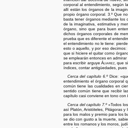
corporal al entendimiento, según la
allí están los órganos de la imag
propio órgano corporal. 3.º Que no
basta tener órganos mediante los c
de la imaginativa, estimativa y me
órgano, sino que para buen enten
dichos órganos corporales de memo
prueba que es diferente el entendi
el entendimiento no le tiene: pierde
esto o aquello, y por eso decimos: n
que si hiciere el quitar como órgan
se emplearán entonces en admirar 
para escribir arguye
Álvarez
, que s
índices, contar antigüedades, pue
Cerca del capítulo 6.º
Dice: «que
entendimiento el órgano corporal 
común tiene las cualidades en cie
sentido común tiene que recibir la
capítulo casi conviene en tono con
Cerca del capítulo 7.º
«Todos los 
así Platón, Aristóteles, Pitágoras 
para los malos y premio para los 
se dio con gusto a la muerte, sabi
entre los romanos y los moros, judí