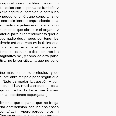
 corporal, como mi blancura con mi
ias solas son espirituales también y
ella espiritual, también lo serán las
o puede tener órgano corporal, sino
l entendimiento, porque siendo esta
en partir de potencia orgánica, sino
endimiento que obra por el órgano, y
aterial para el entendimiento quería
que nadie duda) pues por tener los
siendo así que esta es la única que
mo los demás órganos al cuerpo y en
ismo, pues cuando dice son tres las
maginativa &c., y como de otra parte
va, no la sensitiva, la que no tiene
sino más o menos perfectos, y de
.º Este obra mejor o peor según que
. (Esto es mudar la cuestión y aun
Así que si hay mucha sequedad es la
opinión de los doctos.» Trae
Álvarez
en las ediciones expurgadas).
ndimiento que espante que no tenga
uena aprehensión son las dos cosas
 con añadir – «pero porque no es mi
º Que se puede salvar sin dar órgano