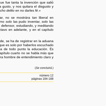
ue fue tanta la invención que salió
a gusto, y nos quitara el disgusto y
cho delito
en no darles
fé
.»
r, no se mostrára tan liberal en
como
solo
las pudo inventar,
solo
las
 defensor, estudiando, y meditando
tavo en adelante, y en el capítulo
ade, se ha de registrar en la aduana
 que es solo por haberlos escuchado
ia de todo punto la educación. Es
capítulo cuarto no se habla más que
ra hombre de entendimiento claro y
(
Se concluirá.
)
número 12
páginas 184-188