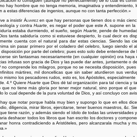
aplicación lo consiguen (aunque no perfectamente) de lo cual es conf
 no hay hombre que no tenga memoria, imaginativa y entendimiento,
n a estas diferencias de ingenios, aunque no con tanta perfección.»
lve a insistir
Álvarez
en que hay personas que tienen dos o más cienc
teología y contra
Huarte
, es negar el poder que este A. supone en la
iduría estaba durmiendo, el sueño, según
Huarte,
pende de humedad, 
Dios tanta sabiduría como si estuviese despierto, lo cual decir es dis
mente cuenta con el natural para dar estas ciencias. Siendo las ci
ánima sin pasar primero por el coladero del celebro, luego siendo el a
r disposición por parte del celebro; pues esto solo debe entenderse de
cerse sin fantasmas necesariamente (en cualquier opinión) ora haya 
ncias infusas son gracia de Dios y las puede dar antes, juntamente o de
º no comprende los milagros, porque no se necesita disposición, pue
infinitos mártires, mil doncellicas que sin saber aturdieron sus ve
lo mismo los pescadores rudos, esto es, los Apóstoles, especialmente
de. 4.º Quiere
Huarte
que Dios dé tal organización para tal ciencia y ta
que no tiene más gloria por tener mejor natural, sino porque el que
do lo cual depende de la pura voluntad de Dios, y así concluyo con avi
ay que notar porque habla muy bien y supongo lo que en ellos dice
dio, diligencia, mirar libros, ejercitarse, tener buenos maestros, &c. S
e que tiene razón, y además siendo el ídolo de todas las universidades
ria deshacer todos los libros que han escrito los doctores y componer
anar honra contradiciendo a Aristóteles, pero alcanzarala mucha y m
na.»