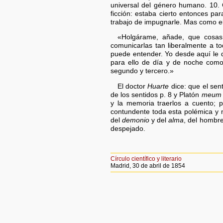
universal del género humano. 10
ficción: estaba cierto entonces par
trabajo de impugnarle. Mas como el
«Holgárame, añade, que cosas 
comunicarlas tan liberalmente a t
puede entender. Yo desde aquí le 
para ello de día y de noche como 
segundo y tercero.»
El doctor
Huarte
dice: que el sent
de los sentidos p. 8 y Platón
meum s
y la memoria traerlos a cuento; 
contundente toda esta polémica y m
del
demonio
y del
alma
, del hombr
despejado.
Círculo científico y literario
Madrid, 30 de abril de 1854