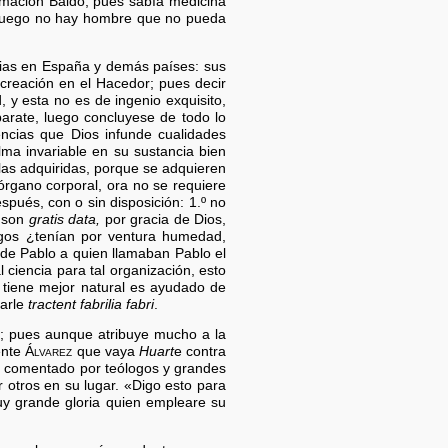
irmación Baldo, pues sabía medicina
 luego no hay hombre que no pueda
ias en España y demás países: sus
 creación en el Hacedor; pues decir
y esta no es de ingenio exquisito,
parate, luego concluyese de todo lo
encias que Dios infunde cualidades
lma invariable en su sustancia bien
 las adquiridas, porque se adquieren
órgano corporal, ora no se requiere
spués, con o sin disposición: 1.º no
s son
gratis data,
por gracia de Dios,
rdugos ¿tenían por ventura humedad,
 de Pablo a quien llamaban Pablo el
l ciencia para tal organización, esto
 tiene mejor natural es ayudado de
sarle
tractent fabrilia fabri
.
; pues aunque atribuye mucho a la
iente
Álvarez
que vaya
Huart
e contra
 y comentado por teólogos y grandes
 otros en su lugar. «Digo esto para
uy grande gloria quien empleare su