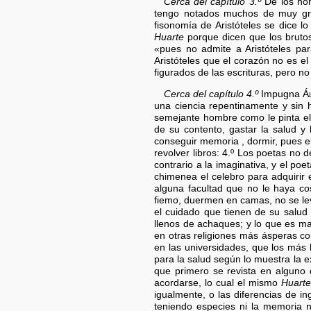
Cerca del capítulo 3.º
De los ho
tengo notados muchos de muy gra
fisonomía de Aristóteles se dice 
Huarte
porque dicen que los brutos
«pues no admite a Aristóteles pa
Aristóteles que el corazón no es el
figurados de las escrituras, pero 
Cerca del capítulo 4.º
Impugna
Á
una ciencia repentinamente y sin 
semejante hombre como le pinta el 
de su contento, gastar la salud y 
conseguir memoria , dormir, pues 
revolver libros: 4.º Los poetas no 
contrario a la imaginativa, y el p
chimenea el celebro para adquirir 
alguna facultad que no le haya co
fiemo, duermen en camas, no se lev
el cuidado que tienen de su salud 
llenos de achaques; y lo que es ma
en otras religiones más ásperas c
en las universidades, que los más 
para la salud según lo muestra la e
que primero se revista en alguno 
acordarse, lo cual el mismo
Huarte
igualmente, o las diferencias de 
teniendo especies ni la memoria n