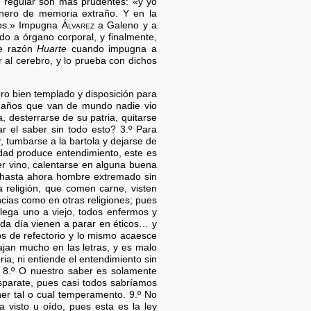
 regular son más prudentes: «y yo
nero de memoria extraño. Y en la
snos.» Impugna
Álvarez
a Galeno y a
do a órgano corporal, y finalmente,
ne razón
Huarte
cuando impugna a
r al cerebro, y lo prueba con dichos
ro bien templado y disposición para
il años que van de mundo nadie vio
 desterrarse de su patria, quitarse
ar el saber sin todo esto? 3.º Para
tumbarse a la bartola y dejarse de
uedad produce entendimiento, este es
er vino, calentarse en alguna buena
to hasta ahora hombre extremado sin
 religión, que comen carne, visten
cias como en otras religiones; pues
llega uno a viejo, todos enfermos y
ada día vienen a parar en éticos… y
s de refectorio y lo mismo acaesce
ajan mucho en las letras, y es malo
ia, ni entiende el entendimiento sin
. 8.º O nuestro saber es solamente
sparate, pues casi todos sabríamos
er tal o cual temperamento. 9.º No
 visto u oído, pues esta es la ley