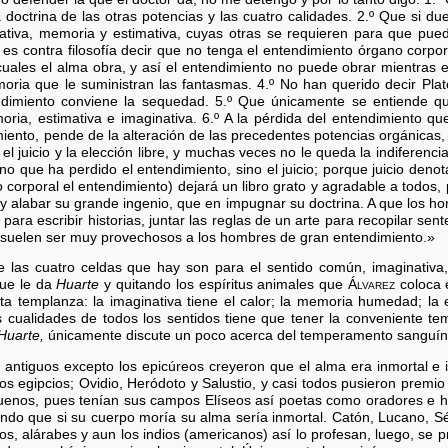
 doctrina de las otras potencias y las cuatro calidades. 2.º Que si du
inativa, memoria y estimativa, cuyas otras se requieren para que pue
 es contra filosofía decir que no tenga el entendimiento órgano corp
uales el alma obra, y así el entendimiento no puede obrar mientras es
moria que le suministran las fantasmas. 4.º No han querido decir Plat
dimiento conviene la sequedad. 5.º Que únicamente se entiende qu
ria, estimativa e imaginativa. 6.º A la pérdida del entendimiento q
miento, pende de la alteración de las precedentes potencias orgánicas,
 el juicio y la elección libre, y muchas veces no le queda la indiferen
o que ha perdido el entendimiento, sino el juicio; porque juicio denota
o corporal el entendimiento) dejará un libro grato y agradable a todo
y alabar su grande ingenio, que en impugnar su doctrina. A que los 
i para escribir historias, juntar las reglas de un arte para recopilar s
s suelen ser muy provechosos a los hombres de gran entendimiento.»
 las cuatro celdas que hay son para el sentido común, imaginativa,
que le da
Huarte
y quitando los espíritus animales que
Álvarez
coloca e
rta templanza: la imaginativa tiene el calor; la memoria humedad; la
s cualidades de todos los sentidos tiene que tener la conveniente t
Huarte,
únicamente discute un poco acerca del temperamento sanguín
antiguos excepto los epicúreos creyeron que el alma era inmortal e in
y los egipcios; Ovidio, Heródoto y Salustio, y casi todos pusieron prem
buenos, pues tenían sus campos Elíseos así poetas como oradores e hi
endo que si su cuerpo moría su alma sería inmortal. Catón, Lucano, Sé
os, alárabes y aun los indios (americanos) así lo profesan, luego, se