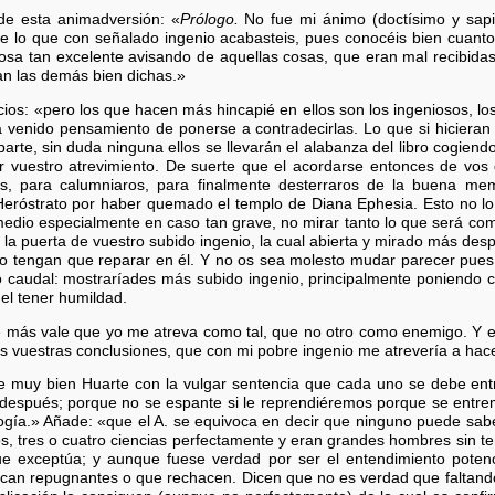
 de esta animadversión: «
Prólogo.
No fue mi ánimo (doctísimo y sapi
e lo que con señalado ingenio acabasteis, pues conocéis bien cuant
sa tan excelente avisando de aquellas cosas, que eran mal recibidas
n las demás bien dichas.»
os: «pero los que hacen más hincapié en ellos son los ingeniosos, los
ha venido pensamiento de ponerse a contradecirlas. Lo que si hicier
arte, sin duda ninguna ellos se llevarán el alabanza del libro cogiendo
 vuestro atrevimiento. De suerte que el acordarse entonces de vos qu
os, para calumniaros, para finalmente desterraros de la buena me
Heróstrato por haber quemado el templo de Diana Ephesia. Esto no lo 
dio especialmente en caso tan grave, no mirar tanto lo que será com
la puerta de vuestro subido ingenio, la cual abierta y mirado más despa
s no tengan que reparar en él. Y no os sea molesto mudar parecer pue
caudal: mostraríades más subido ingenio, principalmente poniendo c
el tener humildad.
 más vale que yo me atreva como tal, que no otro como enemigo. Y ent
as vuestras conclusiones, que con mi pobre ingenio me atrevería a hace
ce muy bien Huarte con la vulgar sentencia que cada uno se debe entr
 después; porque no se espante si le reprendiéremos porque se entre
logía.» Añade: «que el A. se equivoca en decir que ninguno puede sabe
, tres o cuatro ciencias perfectamente y eran grandes hombres sin ten
ue exceptúa; y aunque fuese verdad por ser el entendimiento potenci
n repugnantes o que rechacen. Dicen que no es verdad que faltando 