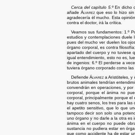
Cerca del capítulo 5.º
En dicho c
añade
Álvarez
que eso lo hizo sin
agradecería él mucho. Esta opinió
contra el doctor, irá la crítica.
Veamos sus fundamentos: 1.º Po
estudios y contemplaciones duele l
pues del mucho ver duelen los ojos
órgano corporal, es contra filosof
apartado del cuerpo y no tuviese q
igual entendimiento, esto no es, lu
de ingenios: 6.º El perderse a vec
tuviera órgano corporado como las
Defiende
Álvarez
a Aristóteles, y
brutos animales tendrían entendim
convendrán en operaciones, y por lo
corporal, porque el ánima no pue
corporal, principalmente porque el
hay cuatro senos, los tres para las 
el apetito sensitivo, que lo que 
tampoco decir son solo una potenc
uno órgano y no darle a la otra es
ánima en el cuerpo no puede obrar
sustancia no pudiera estar en órga
que como accidente ha de estar un