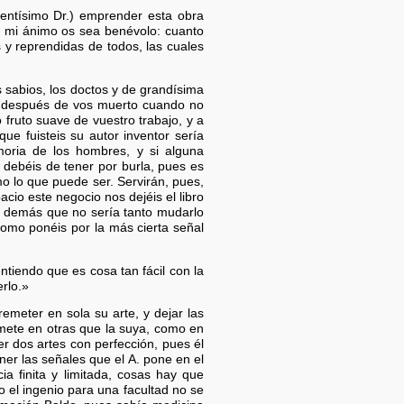
entísimo Dr.) emprender esta obra
o mi ánimo os sea benévolo: cuanto
 y reprendidas de todos, las cuales
 sabios, los doctos y de grandísima
an después de vos muerto cuando no
 fruto suave de vuestro trabajo, y a
e fuisteis su autor inventor sería
moria de los hombres, y si alguna
debéis de tener por burla, pues es
o lo que puede ser. Servirán, pues,
cio este negocio nos dejéis el libro
s demás que no sería tanto mudarlo
omo ponéis por la más cierta señal
iendo que es cosa tan fácil con la
rlo.»
emeter en sola su arte, y dejar las
mete en otras que la suya, como en
r dos artes con perfección, pues él
er las señales que el A. pone en el
a finita y limitada, cosas hay que
el ingenio para una facultad no se