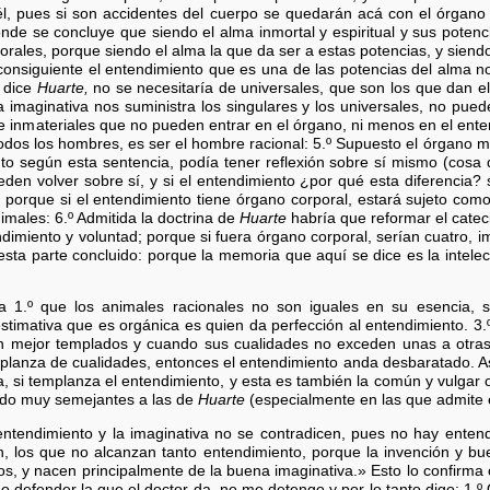
 él, pues si son accidentes del cuerpo se quedarán acá con el órgano
nde se concluye que siendo el alma inmortal y espiritual y sus potenc
rales, porque siendo el alma la que da ser a estas potencias, y siendo 
onsiguiente el entendimiento que es una de las potencias del alma n
e dice
Huarte,
no se necesitaría de universales, que son los que dan e
la imaginativa nos suministra los singulares y los universales, no pued
les e inmateriales que no pueden entrar en el órgano, ni menos en el ent
odos los hombres, es ser el hombre racional: 5.º Supuesto el órgano m
o según esta sentencia, podía tener reflexión sobre sí mismo (cosa 
den volver sobre sí, y si el entendimiento ¿por qué esta diferencia? 
 porque si el entendimiento tiene órgano corporal, estará sujeto co
males: 6.º Admitida la doctrina de
Huarte
habría que reformar el catec
imiento y voluntad; porque si fuera órgano corporal, serían cuatro, i
sta parte concluido: porque la memoria que aquí se dice es la intelecti
a 1.º que los animales racionales no son iguales en su esencia, 
 estimativa que es orgánica es quien da perfección al entendimiento. 3
án mejor templados y cuando sus cualidades no exceden unas a otras
mplanza de cualidades, entonces el entendimiento anda desbaratado. 
, si templanza el entendimiento, y esta es también la común y vulgar 
todo muy semejantes a las de
Huarte
(especialmente en las que admite 
entendimiento y la imaginativa no se contradicen, pues no hay ente
an, los que no alcanzan tanto entendimiento, porque la invención y b
, y nacen principalmente de la buena imaginativa.» Esto lo confirma
no defender la que el doctor da, no me detengo y por lo tanto digo: 1.