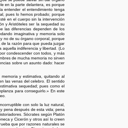
ele en la parte delantera, es porque
da entender el entendimiento tenga
oral, pues lo hemos probado; porque
té en el cuerpo sin la intervención
ón y Aristóteles ser la sequedad su
e las diferencias dependen de los
uedando imaginativa y memoria solo
 y no de su órgano corporal, porque
cia de la razón para que pueda juzgar
 aquella indiferencia y libertad. (Lo
s, por condescender con todos, y más
hombres de mucha memoria no sirven
entencias sobre un asunto dado: hacer
 memoria y estimativa, quitando al
n las venas del celebro. El sentido
 estimativa sequedad; pues como el
emplanza para conseguirlo.» En este
eo.
corruptible con solo la luz natural,
io y pena después de esta vida; pena
storiadores. Sócrates según Platón
neca y Cicerón y otros así lo creen
 prueba que por razones naturales se