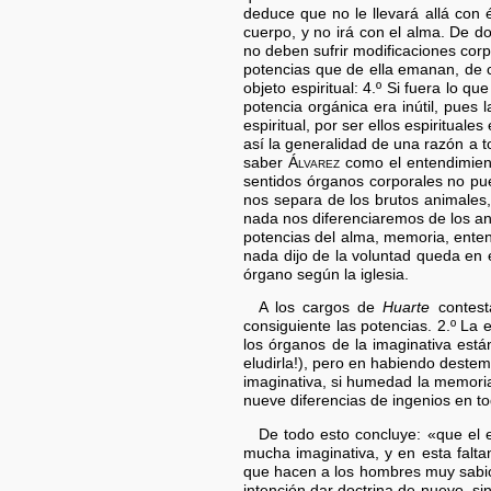
deduce que no le llevará allá con
cuerpo, y no irá con el alma. De do
no deben sufrir modificaciones corpo
potencias que de ella emanan, de c
objeto espiritual: 4.º Si fuera lo qu
potencia orgánica era inútil, pues 
espiritual, por ser ellos espiritua
así la generalidad de una razón a t
saber
Álvarez
como el entendimient
sentidos órganos corporales no pue
nos separa de los brutos animales,
nada nos diferenciaremos de los ani
potencias del alma, memoria, entend
nada dijo de la voluntad queda en e
órgano según la iglesia.
A los cargos de
Huarte
contest
consiguiente las potencias. 2.º La
los órganos de la imaginativa est
eludirla!), pero en habiendo deste
imaginativa, si humedad la memoria
nueve diferencias de ingenios en 
De todo esto concluye: «que el 
mucha imaginativa, y en esta falt
que hacen a los hombres muy sabios
intención dar doctrina de nuevo, si