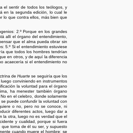
 el sentir de todos los teólogos, y
 en la segunda edición, lo cual le
 lo que contra ellos, más bien que
genios: 2.º Porque en los grandes
á allí el órgano del entendimiento,
 pensar que el alma pueda obrar sin
: 5.º Si el entendimiento estuviese
iría que todos los hombres tendrían
ue en otros, y de aquí la diferencia
no acaecería si el entendimiento no
octrina de
Huarte
se seguiría que los
 luego conviniendo en instrumentos
ificación la voluntad para el órgano
ánima, ha menester también órgano
? No en el celebro, donde solamente
no se puede confundir la voluntad con
quiere o no, pero no se conoce, ni
ucir diferentes actos, luego dar a
 la otra, luego no es verdad que el
idente y cualidad, porque si fuera
o que toma de él su ser, y supuesto
ramente cuando muere el hombre; se