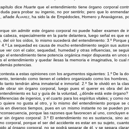
apítulo dice
Huarte
que el entendimiento tiene órgano corporal contra
 duda para probar su ingenio, no por sentirlo; pero que lo enmendará
n, añade
Álvarez
, ha sido la de Empédocles, Homero y Anaxágoras, por
rque sin admitir este órgano corporal no puede haber examen de in
a cabeza, especialmente en la parte delantera, luego señal es que est
, del oír los oídos, lo mismo sucederá del entendimiento: 3.º Porque
ía: 4.º La sequedad es causa de mucho entendimiento según sus autores
ue ver con el calor, sequedad, humedad y otras influencias, se segu
ego el entendimiento tiene potencia orgánica mejor dispuesta en unos q
es el entendimiento y quedar ilesas la memoria e imaginativa, lo cual 
 demás potencias.
 contesta a estas opiniones con los argumentos siguientes: 1.º De la d
iento, teniendo como tienen el celebro organizado como los hombres,
 tanto tendrán alma inmaterial e inmortal: 2.º Se le olvidó en la clas
de obrar sin órgano corporal, luego pues el querer es obra del 
 entendimiento es luz y guía de la voluntad, ¿dónde está este órgano
diferencias de ingenios, y el cuarto para los espíritus vitales; y como 
uno quiere no gusta al otro, y lo mismo del entendimiento porque se 
ia en diversos tiempos, pues en un mismo instante no se pueden prod
 inconsecuencia, porque las razones que favorecen al uno, concluyen en
 sin órgano corporal: 3.º El entendimiento no es sustancia, sino acc
no corporal, porque el ser del accidente es estar en su sujeto, cuant
ido al órgano corporal, no se podrá separar de él, y se separa cla