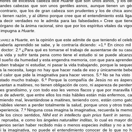
mbres de excesiva cabeza dice
Huarte
que son unos asnos, y los de
ndes cabezas que son unos gentiles asnos, aunque tienen un gé
lo contrario, que los de gran cabeza son prudentes y los de chica a
 tienen razón, y al último porque cree que el entendimiento está liga
ra decir verdades no le admita para las falsedades.» Cree que tie
 órgano de la ánima racional, sino que por los espíritus vitales da vigo
no impugna a
Huarte
.
lvarez
a
Huarte,
en la opinión que este admite de que teniendo el celeb
haberla aprendido se sabe, y le contraría diciendo: «1.º En cinco m
doctor: 2.º ¿Para qué es tomarse el trabajo de ausentarse de su casa,
la vida y sufrir tanta pena como tiene el estudio si se puede alcanz
el sueño da humedad y esta engendra memoria, con que para aprender, 
deben trabajar ni estudiar, ni pasar la vida trabajando, porque la seq
oeta la necesita, luego no hay que hacer nada de eso y únicamente beb
el calor que pide la imaginativa para hacer versos. 5.º No se ha vis
stado mucho trabajo. 6.º Porque la compañía de Jesús no es áspera
antan a maitines, no tienen obligación de coro, ni aspereza de peniten
es grandísimo, y con todo eso les vemos flacos y que por maravilla 
s de advertir, que entre ellos los más hábiles están más enfermos, c
omiendo mal, levantándose a maitines, teniendo coro, están como gato
hábiles vienen a perder totalmente la salud, porque unos y otros trab
xperiencia. 7.º Ninguna cosa imagina la imaginativa, recuerda la memor
de los cinco sentidos,
Nihil est in intellectu quin prius fuerit in sensu
reprueba, e como los ángeles
naturaliter inditas,
lo cual es mayor di
ingenios serían haber recibido más o menos especies
inditas
y no a ten
i la imaginativa, no puede el entendimiento conocer de lo que no ha