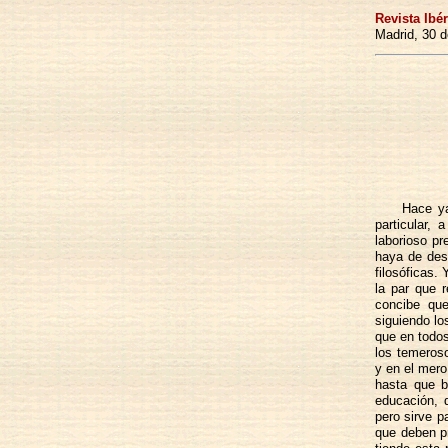
Revista Ibér
Madrid, 30 
Hace ya
particular,
laborioso p
haya de des
filosóficas.
la par que 
concibe que
siguiendo lo
que en todos
los temeroso
y en el mero
hasta que b
educación, d
pero sirve p
que deben pr