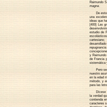
Raimundo Sa
magna
.
De esto
una excelenc
ideas que ha
[400] Las gr
desenvolvimi
estudio de P
escolástico
cartesiano
desarrollado
repugnancia
concepciones
y Raimundo L
de Francia p
sistemática 
Pero se
nuestro asun
en la edad 
método, y e
para las letr
Dícese 
la verdad q
contienda en
caracteres s