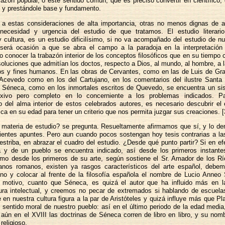
razón popular, o este sentido común, que es preciso convertir en científico,
o y prestándole base y fundamento.
a estas consideraciones de alta importancia, otras no menos dignas de a
necesidad y urgencia del estudio de que tratamos. El estudio literari
 y cultura, es un estudio dificilísimo, si no va acompañado del estudio de nu
 será ocasión a que se abra el campo a la paradoja en la interpretación
no conocer la trabazón interior de los conceptos filosóficos que en su tiempo c
oluciones que admitían los doctos, respecto a Dios, al mundo, al hombre, a 
nos y fines humanos. En las obras de Cervantes, como en las de Luis de Gra
cevedo como en los del Cartujano, en los comentarios del ilustre Santa 
e Séneca, como en los inmortales escritos de Quevedo, se encuentra un s
xivo pero completo en lo concerniente a los problemas indicados. Pa
 del alma interior de estos celebrados autores, es necesario descubrir el
fica en su edad para tener un criterio que nos permita juzgar sus creaciones. 
 materia de estudio? se pregunta. Resueltamente afirmamos que sí, y lo d
uientes apuntes. Pero aun cuando pocos sostengan hoy tesis contrarias a la
d estriba, en abrazar el cuadro del estudio. ¿Desde qué punto partir? Si en ef
 y de un pueblo se encuentra indicado, así desde los primeros instante
omo desde los primeros de su arte, según sostiene el Sr. Amador de los Rí
anos romanos, existen ya rasgos característicos del arte español, debem
o y colocar al frente de la filosofía española el nombre de Lucio Anneo
 motivo, cuanto que Séneca, es quizá el autor que ha influido más en la
tura intelectual, y creemos no pecar de extremados si hablando de escuela
en nuestra cultura figura a la par de Aristóteles y quizá influye más que P
 sentido moral de nuestro pueblo: así en el último periodo de la edad medi
 aún en el XVIII las doctrinas de Séneca corren de libro en libro, y su nom
religioso.