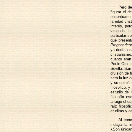
Pero de
figurar el 
encontrarse 
la edad cris
interés, por
visigoda. L
particular s
que presenta
Prognostico
ya doctrinas
cristianismo
cuanto eran
Paulo Orosio
Sevilla. San 
división de 
será la luz 
y su opinión
filosófico, y
estudio de 
filosofía e
arraigó el e
raíz filosó
eruditas y o
Al conc
indagar la h
¿Son únicame