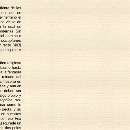
riente de las
 Pocos son en
er término el
los vicios de
n la cual se
odernas. Sin
nal camino a
 corruptarum
 recto [403]
logomaquias y
ico-religiosa
 abismo hasta
a la fantasía
 reinado del
 filosofía en
iana y aun en
e deben ser
algo propio y
osophiae, seu
nico como lo
e secta, y su
s en nuestros
les, vio Fox
asegurarle un
sos dos polos