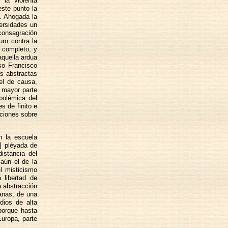
la violenta
este punto la
o. Ahogada la
versidades un
 consagración
uro contra la
r completo, y
quella ardua
so Francisco
ás abstractas
el de causa,
 mayor parte
polémica del
s de finito e
aciones sobre
n la escuela
2] pléyada de
istancia del
 aún el de la
l misticismo
 libertad de
a abstracción
manas, de una
dios de alta
porque hasta
uropa, parte