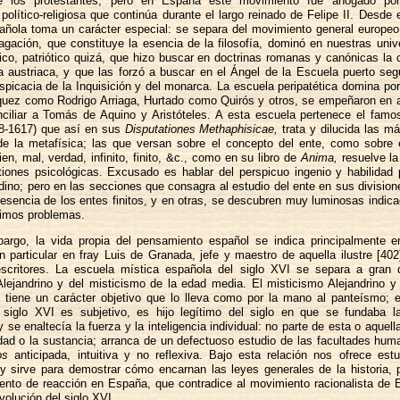
de los protestantes, pero en España este movimiento fue ahogado por 
político-religiosa que continúa durante el largo reinado de Felipe II. Desde 
pañola toma un carácter especial: se separa del movimiento general europe
dagación, que constituye la esencia de la filosofía, dominó en nuestras uni
tico, patriótico quizá, que hizo buscar en doctrinas romanas y canónicas la
ca austriaca, y que las forzó a buscar en el Ángel de la Escuela puerto seg
spicacia de la Inquisición y del monarca. La escuela peripatética domina po
quez como Rodrigo Arriaga, Hurtado como Quirós y otros, se empeñaron en a
nciliar a Tomás de Aquino y Aristóteles. A esta escuela pertenece el famo
8-1617) que así en sus
Disputationes Methaphisicae,
trata y dilucida las m
de la metafísica; las que versan sobre el concepto del ente, como sobre 
ien, mal, verdad, infinito, finito, &c., como en su libro de
Anima,
resuelve la
tiones psicológicas. Excusado es hablar del perspicuo ingenio y habilidad 
adino; pero en las secciones que consagra al estudio del ente en sus divisione
la esencia de los entes finitos, y en otras, se descubren muy luminosas indic
simos problemas.
argo, la vida propia del pensamiento español se indica principalmente e
n particular en fray Luis de Granada, jefe y maestro de aquella ilustre [40
scritores. La escuela mística española del siglo XVI se separa a gran d
lejandrino y del misticismo de la edad media. El misticismo Alejandrino y
 tiene un carácter objetivo que lo lleva como por la mano al panteísmo; e
 siglo XVI es subjetivo, es hijo legítimo del siglo en que se fundaba la
y se enaltecía la fuerza y la inteligencia individual: no parte de esta o aquell
dad o la sustancia; arranca de un defectuoso estudio de las facultades hu
os
anticipada, intuitiva y no reflexiva. Bajo esta relación nos ofrece estu
 y sirve para demostrar cómo encarnan las leyes generales de la historia, 
ento de reacción en España, que contradice al movimiento racionalista de E
volución del siglo XVI.