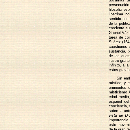
doctrinas 
persecución 
filosofía es
libérrima in
sentido polí
de la políti
creciente su
Gabriel Váz
tarea de co
Suárez (154
cuestiones 
sustancia, b
de las cues
ilustre gran
infinito, a 
estos graví
Sin emb
mística, y e
eminentes e
misticismo A
edad media,
español del
conciencia, 
sobre la uni
vista de Di
importancia
este movimi
de la gran re