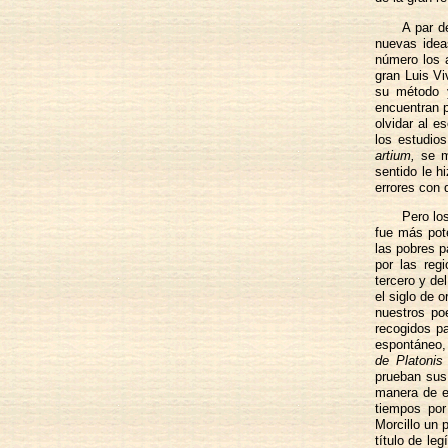
A par de
nuevas ideas
número los a
gran Luis Vi
su método y
encuentran 
olvidar al e
los estudio
artium,
se mo
sentido le h
errores con 
Pero lo
fue más pote
las pobres p
por las reg
tercero y de
el siglo de 
nuestros po
recogidos pa
espontáneo, 
de Platonis 
prueban sus 
manera de en
tiempos por
Morcillo un 
título de le