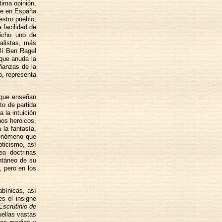
ima opinión,
que en España
estro pueblo,
 facilidad de
dicho uno de
alistas, más
Alí Ben Ragel
 que anuda la
ñanzas de la
o, representa
 que enseñan
to de partida
 la intuición
hos heroicos,
 la fantasía,
fenómeno que
pticismo, así
ea doctrinas
ontáneo de su
, pero en los
bínicas, así
s el insigne
Escrutinio de
uellas vastas