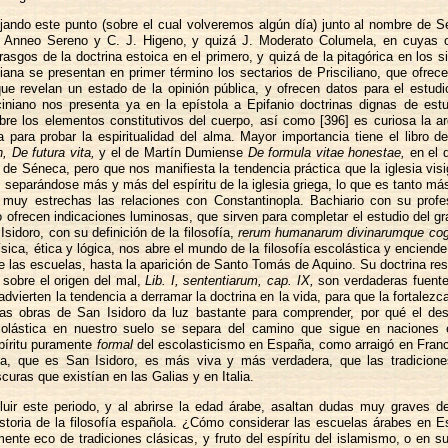
jando este punto (sobre el cual volveremos algún día) junto al nombre de S
de Anneo Sereno y C. J. Higeno, y quizá J. Moderato Columela, en cuyas 
rasgos de la doctrina estoica en el primero, y quizá de la pitagórica en los s
tiana se presentan en primer término los sectarios de Prisciliano, que ofre
que revelan un estado de la opinión pública, y ofrecen datos para el estud
iciniano nos presenta ya en la epístola a Epifanio doctrinas dignas de est
obre los elementos constitutivos del cuerpo, así como [396] es curiosa la 
 para probar la espiritualidad del alma. Mayor importancia tiene el libro d
n,
De futura vita,
y el de Martín Dumiense
De formula vitae honestae,
en el 
 de Séneca, pero que nos manifiesta la tendencia práctica que la iglesia vis
, separándose más y más del espíritu de la iglesia griega, lo que es tanto más
 muy estrechas las relaciones con Constantinopla. Bachiario con su profe
 ofrecen indicaciones luminosas, que sirven para completar el estudio del gr
Isidoro, con su definición de la filosofía,
rerum humanarum divinarumque cogn
física, ética y lógica, nos abre el mundo de la filosofía escolástica y enciende
de las escuelas, hasta la aparición de Santo Tomás de Aquino. Su doctrina re
 sobre el origen del mal,
Lib. I, sententiarum, cap. IX,
son verdaderas fuente
 advierten la tendencia a derramar la doctrina en la vida, para que la fortalez
las obras de San Isidoro da luz bastante para comprender, por qué el desa
scolástica en nuestro suelo se separa del camino que sigue en naciones 
spíritu puramente
formal
del escolasticismo en España, como arraigó en Franc
fica, que es San Isidoro, es más viva y más verdadera, que las tradicion
scuras que existían en las Galias y en Italia.
luir este periodo, y al abrirse la edad árabe, asaltan dudas muy graves d
istoria de la filosofía española. ¿Cómo considerar las escuelas árabes en 
nte eco de tradiciones clásicas, y fruto del espíritu del islamismo, o en su