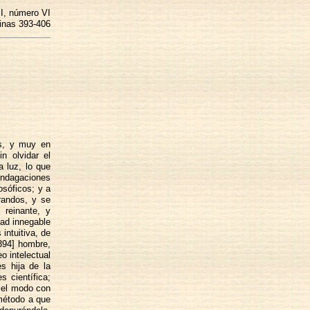
I, número VI
inas 393-406
os, y muy en
n olvidar el
 luz, lo que
indagaciones
osóficos; y a
randos, y se
 reinante, y
dad innegable
intuitiva, de
[394] hombre,
o intelectual
s hija de la
s científica;
y el modo con
 método a que