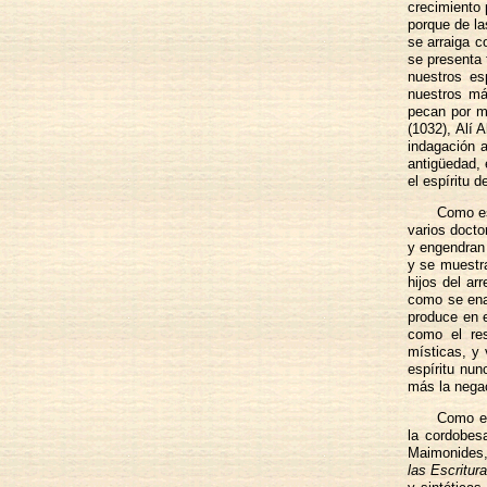
crecimiento
porque de la
se arraiga c
se presenta 
nuestros es
nuestros má
pecan por mí
(1032), Alí 
indagación 
antigüedad, 
el espíritu 
Como es
varios docto
y engendran 
y se muestra
hijos del ar
como se ena
produce en e
como el res
místicas, y 
espíritu nun
más la negac
Como es
la cordobes
Maimonides,
las Escritur