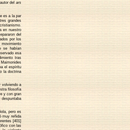
autor del
ars
e es a la par
 tres grandes
cristianismo.
ia en nuestro
separaron del
zados por los
n movimiento
o se habían
onservado esa
imiento tras
d, Maimonides
a el espíritu
o la doctrina
y volviendo a
tra filosofía
bre y con gran
e despuntaba
ola, pero es
ó muy reñida
erentes [401]
ófico con las