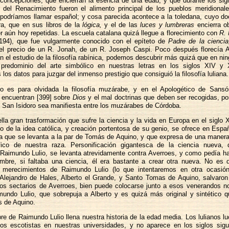
 concepciones, que encierran la esencia de una edad, y que durante los si
 del Renacimiento fueron el alimento principal de los pueblos meridionales
 podríamos llamar español; y cosa parecida acontece a la toledana, cuyo doc
a, que en sus libros de la
lógica,
y el de las
luces y lumbreras
encierra o
r aún hoy repetidas. La escuela catalana quizá llegue a florecimiento con
R.
194), que fue vulgarmente conocido con el epíteto de
Padre de la ciencia
del precio de un R. Jonah, de un R. Joseph Caspi. Poco después florecía
 el estudio de la filosofía rabínica, podemos descubrir más quizá que en nin
predominio del arte simbólico en nuestras letras en los siglos XIV y
los datos para juzgar del inmenso prestigio que consiguió la filosofía luliana.
 es para olvidada la filosofía muzárabe, y en el Apologético de Sans
 encuentran [399] sobre
Dios
y el mal doctrinas que deben ser recogidas, po
e San Isidoro sea manifiesta entre los muzárabes de Córdoba.
lla gran trasformación que sufre la ciencia y la vida en Europa en el siglo X
o de la idea católica, y creación portentosa de su genio, se ofrece en Espa
ia que se levanta a la par de Tomás de Aquino, y que expresa de una maner
ófico de nuestra raza. Personificación gigantesca de la ciencia nueva,
, Raimundo Lulio, se levanta atrevidamente contra Averroes, y como pedía ha
mbre, si faltaba una ciencia, él era bastante a crear otra nueva. No es
 merecimientos de Raimundo Lulio (lo que intentaremos en otra ocasión
 Alejandro de Hales, Alberto el Grande, y Santo Tomas de Aquino, salvaron 
 los sectarios de Averroes, bien puede colocarse junto a esos venerandos n
mundo Lulio, que sobrepuja a Alberto y es quizá más original y sintético 
 de Aquino.
re de Raimundo Lulio llena nuestra historia de la edad media. Los lulianos l
los escotistas en nuestras universidades, y no aparece en los siglos sigu