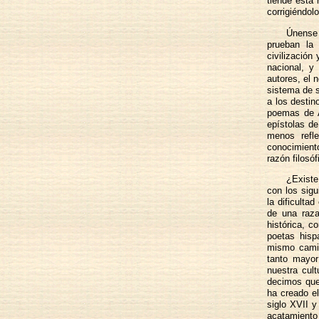
tiende esta 
corrigiéndol
Únense 
prueban la 
civilización
nacional, y
autores, el 
sistema de s
a los desti
poemas de A
epístolas d
menos refle
conocimiento
razón filosó
¿Existe
con los sig
la dificulta
de una raza
histórica, c
poetas hisp
mismo camin
tanto mayor
nuestra cul
decimos que 
ha creado el
siglo XVII y
acatamiento 