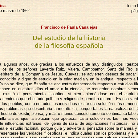
ica
Tomo I
de marzo de 1862
pág
Francisco de Paula Canalejas
Del estudio de la historia
de la filosofía española
I
 algunos años, que gracias a los esfuerzos de muy distinguidos literat
 a los de los señores Laverde Ruiz, Valera, Campoamor, Sanz del Río, si
resbítero de la Compañía de Jesús, Cuevas, se advierten deseos de sacar a
conocido y digno de estudio en la edad media y en la antigua, respecto a 
 Ya no se dice, que España se encuentra desheredada respecto a estudios fil
renace en nuestros días el amor a la ciencia, se recuerdan nombres vene
 existió el pensamiento filosófico, si bien coloreándose con el espíritu
s senderos que el estado político y religioso le permitía recorrer. Es una ver
 los pueblos, como en todos los individuos existe una solución más o menos 
s problemas que desentraña la metafísica, porque tal es la naturaleza del 
 hecho de existir, piensa, y más o menos conscientemente continúa su labore
rilla a sus ojos la solución que apetecía. Esta solución es las más vece
e influencias extrañas, del genio de raza, de aspiraciones históricas, no e
ara el estudio racional, porque guía y advierte al pensador sobre la manera 
esentarse las verdades filosóficas, e indica cuáles son los problemas y el