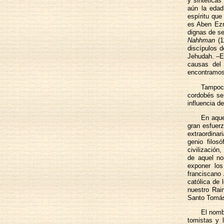
y sintéticas
aún la edad
espíritu que
es Aben Ezr
dignas de se
Nahhman
(1
discípulos 
Jehudah. –En
causas del 
encontramos 
Tampoco
cordobés se
influencia d
En aque
gran esfuerz
extraordinar
genio filos
civilización
de aquel no
exponer los
franciscano
católica de
nuestro Rai
Santo Tomás
El nomb
tomistas y 