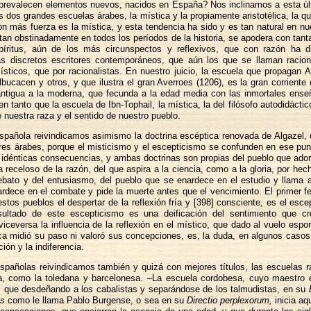
 prevalecen elementos nuevos, nacidos en España? Nos inclinamos a esta últ
s dos grandes escuelas árabes, la mística y la propiamente aristotélica, la 
on más fuerza es la mística, y esta tendencia ha sido y es tan natural en nu
tan obstinadamente en todos los períodos de la historia, se apodera con tanta
píritus, aún de los más circunspectos y reflexivos, que con razón ha 
s discretos escritores contemporáneos, que aún los que se llaman racion
sticos, que por racionalistas. En nuestro juicio, la escuela que propagan 
Albucacen y otros, y que ilustra el gran Averroes (1206), es la gran corriente
antigua a la moderna, que fecunda a la edad media con las inmortales ense
en tanto que la escuela de Ibn-Tophail, la mística, la del filósofo autodidáctic
de nuestra raza y el sentido de nuestro pueblo.
pañola reivindicamos asimismo la doctrina escéptica renovada de Algazel,
res árabes, porque el misticismo y el escepticismo se confunden en ese pun
idénticas consecuencias, y ambas doctrinas son propias del pueblo que adora
 receloso de la razón, del que aspira a la ciencia, como a la gloria, por hec
rebato y del entusiasmo, del pueblo que se enardece en el estudio y llama a
rdece en el combate y pide la muerte antes que el vencimiento. El primer 
stos pueblos el despertar de la reflexión fría y [398] consciente, es el esce
ultado de este escepticismo es una deificación del sentimiento que cr
viceversa la influencia de la reflexión en el místico, que dado al vuelo esp
ca midió su paso ni valoró sus concepciones, es, la duda, en algunos casos
ión y la indiferencia.
pañolas reivindicamos también y quizá con mejores títulos, las escuelas ra
a, como la toledana y barcelonesa. –La escuela cordobesa, cuyo maestro e
 que desdeñando a los cabalistas y separándose de los talmudistas, en su
as
como le llama Pablo Burgense, o sea en su
Directio perplexorum,
inicia aq