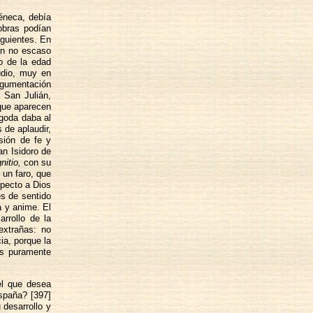
éneca, debía
obras podían
iguientes. En
cen no escaso
io de la edad
udio, muy en
argumentación
e San Julián,
que aparecen
igoda daba al
 de aplaudir,
sión de fe y
an Isidoro de
itio,
con su
 un faro, que
specto a Dios
s de sentido
ca y anime. El
rrollo de la
extrañas: no
ia, porque la
es puramente
el que desea
España? [397]
 desarrollo y