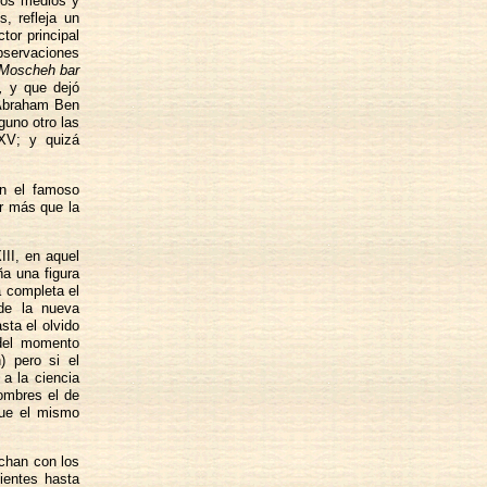
glos medios y
, refleja un
tor principal
bservaciones
 Moscheh bar
,
y que dejó
 Abraham Ben
guno otro las
 XV; y quizá
ón el famoso
r más que la
III, en aquel
ña una figura
a completa el
 de la nueva
sta el olvido
 del momento
) pero si el
a la ciencia
ombres el de
que el mismo
uchan con los
ientes hasta