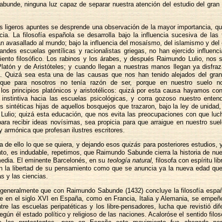
bunde, ninguna luz capaz de separar nuestra atención del estudio del gran 
s ligeros apuntes se desprende una observación de la mayor importancia, qu
ia. La filosofía española se desarrolla bajo la influencia sucesiva de las
n avasallado al mundo; bajo la influencia del mosaísmo, del islamismo y del 
andes escuelas gentílicas y racionalistas griegas, no han ejercido influenc
ento filosófico. Los rabinos y los árabes, y después Raimundo Lulio, nos 
latón y de Aristóteles; y cuando llegan a nuestras manos llegan ya disfra
s. Quizá sea esta una de las causas que nos han tenido alejados del gra
; que para nosotros no tenía razón de ser, porque en nuestro suelo n
 los principios platónicos y aristotélicos: quizá por esta causa hayamos c
 instintiva hacia las escuelas psicológicas, y corra gozoso nuestro entend
 sintéticas hijas de aquellos bosquejos que trazaron, bajo la ley de unida
ulio; quizá esta educación, que nos evita las preocupaciones con que luch
ara recibir ideas novísimas, sea propicia para que arraigue en nuestro suel
y armónica que profesan ilustres escritores.
a de ello lo que se quiera, y dejando esos
quizás
para posteriores estudios, 
to, es indudable, repetimos, que Raimundo Sabunde cierra la historia de nues
media. El eminente Barcelonés, en su
teología natural,
filosofa con espíritu li
n la libertad de su pensamiento como que se anuncia ya la nueva edad qu
as y las ciencias.
generalmente que con Raimundo Sabunde (1432) concluye la filosofía españ
ue en el siglo XVI en España, como en Francia, Italia y Alemania, se empeñ
tre las escuelas peripatéticas y los libre-pensadores, lucha que revistió dif
egún él estado político y religioso de las naciones. Acaloróse el sentido filos