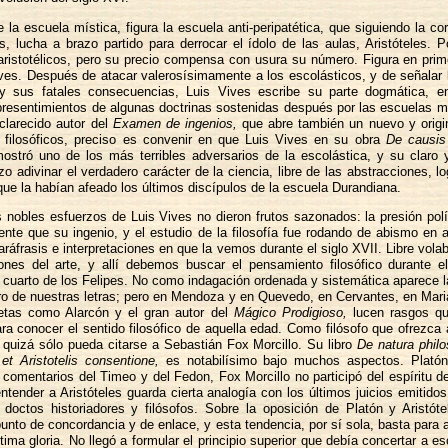
 la escuela mística, figura la escuela anti-peripatética, que siguiendo la cor
, lucha a brazo partido para derrocar el ídolo de las aulas, Aristóteles.
ristotélicos, pero su precio compensa con usura su número. Figura en prim
ves. Después de atacar valerosísimamente a los escolásticos, y de señalar 
 sus fatales consecuencias, Luis Vives escribe su parte dogmática, e
presentimientos de algunas doctrinas sostenidas después por las escuelas m
sclarecido autor del
Examen de ingenios,
que abre también un nuevo y origi
s filosóficos, preciso es convenir en que Luis Vives en su obra
De causis
stró uno de los más terribles adversarios de la escolástica, y su claro y
izo adivinar el verdadero carácter de la ciencia, libre de las abstracciones, 
que la habían afeado los últimos discípulos de la escuela Durandiana.
s nobles esfuerzos de Luis Vives no dieron frutos sazonados: la presión polít
nte que su ingenio, y el estudio de la filosofía fue rodando de abismo en
aráfrasis e interpretaciones en que la vemos durante el siglo XVII. Libre volab
iones del arte, y allí debemos buscar el pensamiento filosófico durante el
l cuarto de los Felipes. No como indagación ordenada y sistemática aparece la
oro de nuestras letras; pero en Mendoza y en Quevedo, en Cervantes, en Mar
etas como Alarcón y el gran autor del
Mágico Prodigioso,
lucen rasgos qu
ra conocer el sentido filosófico de aquella edad. Como filósofo que ofrezca 
quizá sólo pueda citarse a Sebastián Fox Morcillo. Su libro
De natura phil
et Aristotelis consentione,
es notabilísimo bajo muchos aspectos. Plató
comentarios del Timeo y del Fedon, Fox Morcillo no participó del espíritu d
tender a Aristóteles guarda cierta analogía con los últimos juicios emitido
 doctos historiadores y filósofos. Sobre la oposición de Platón y Aristóte
punto de concordancia y de enlace, y esta tendencia, por sí sola, basta para 
gítima gloria. No llegó a formular el principio superior que debía concertar a e