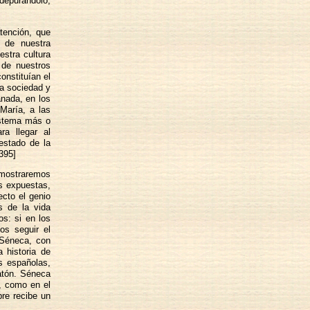
 depurándolo,
tención, que
o de nuestra
estra cultura
 de nuestros
onstituían el
la sociedad y
nada, en los
María, a las
istema más o
ra llegar al
 estado de la
[395]
emostraremos
s expuestas,
ecto el genio
s de la vida
os: si en los
os seguir el
 Séneca, con
 historia de
s españolas,
latón. Séneca
a, como en el
bre recibe un