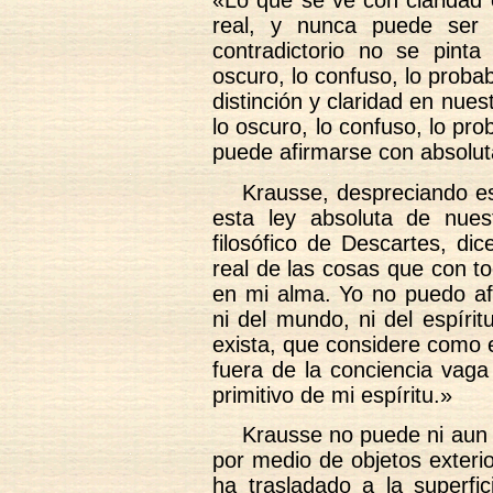
«Lo que se ve con claridad 
real, y nunca puede ser v
contradictorio no se pint
oscuro, lo confuso, lo proba
distinción y claridad en nues
lo oscuro, lo confuso, lo pr
puede afirmarse con absolut
Krausse, despreciando es
esta ley absoluta de nues
filosófico de Descartes, di
real de las cosas que con to
en mi alma. Yo no puedo afi
ni del mundo, ni del espírit
exista, que considere como 
fuera de la conciencia vag
primitivo de mi espíritu.»
Krausse no puede ni aun af
por medio de objetos exteri
ha trasladado a la superf