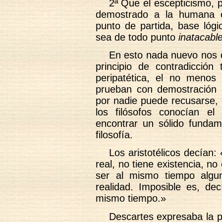
2ª Que el escepticismo, p
demostrado a la humana c
punto de partida, base lógi
sea de todo punto
inatacable
En esto nada nuevo nos d
principio de contradicción 
peripatética, el no meno
prueban con demostración
por nadie puede recusarse,
los filósofos conocían e
encontrar un sólido fundame
filosofía.
Los aristotélicos decían:
real, no tiene existencia, n
ser al mismo tiempo algu
realidad. Imposible es, d
mismo tiempo.»
Descartes expresaba la p