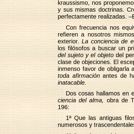
kraussismo, nos proponemos 
y sus mismas doctrinas. C
perfectamente realizadas.
Con frecuencia nos equ
refieren a nosotros mism
exterior.
La conciencia de es
los filósofos a buscar un pr
del sujeto y el objeto
del pen
clase de objeciones. El escep
inmenso favor de obligarla 
toda afirmación
antes de ha
inatacable.
Dos cosas hallamos en e
ciencia del alma,
obra de Ti
196:
1ª Que las antiguas filo
numerosos y trascendentales