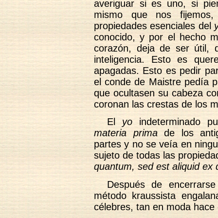
averiguar si es uno, si pie
mismo que nos fijemos,
propiedades esenciales del
conocido, y por el hecho m
corazón, deja de ser útil, 
inteligencia. Esto es que
apagadas. Esto es pedir para
el conde de Maistre pedía pa
que ocultasen su cabeza com
coronan las crestas de los 
El
yo
indeterminado pu
materia prima
de los antig
partes y no se veía en ning
sujeto de todas las propieda
quantum, sed est aliquid ex q
Después de encerrars
método kraussista engala
célebres, tan en moda hace 