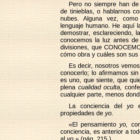
Pero no siempre han de 
de tinieblas, o hablarnos c
nubes. Alguna vez, como
lenguaje humano. He aquí l
demostrar, esclareciendo, l
conocemos la luz antes de
divisiones, que CONOCEM
cómo obra y cuáles son sus 
Es decir, nosotros vemos
conocerlo; lo afirmamos sin 
es uno, que siente, que quie
plena
cualidad oculta,
confe
cualquier parte, menos dond
La conciencia del
yo
es
propiedades de
yo.
«El pensamiento
yo,
com
conciencia, es anterior a t
al
yo.
» (pág. 215.)