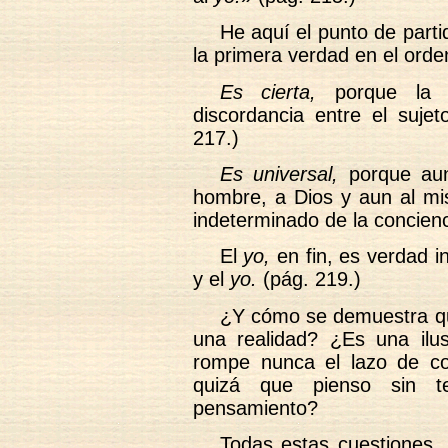
He aquí el punto de partid
la primera verdad en el orde
Es cierta,
porque la 
discordancia entre el sujet
217.)
Es universal,
porque aun
hombre, a Dios y aun al m
indeterminado de la concienc
El
yo,
en fin, es verdad 
y el
yo.
(pág. 219.)
¿Y cómo se demuestra q
una realidad? ¿Es una ilu
rompe nunca el lazo de co
quizá que pienso sin t
pensamiento?
Todas estas cuestiones, t