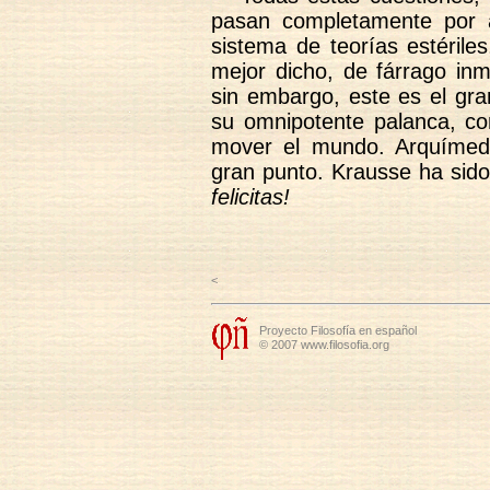
pasan completamente por 
sistema de teorías estériles
mejor dicho, de fárrago in
sin embargo, este es el gra
su omnipotente palanca, con
mover el mundo. Arquímede
gran punto. Krausse ha si
felicitas!
<
Proyecto Filosofía en español
© 2007 www.filosofia.org