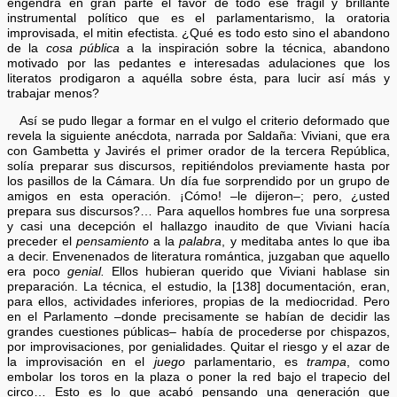
engendra en gran parte el favor de todo ese frágil y brillante
instrumental político que es el parlamentarismo, la oratoria
improvisada, el mitin efectista. ¿Qué es todo esto sino el abandono
de la
cosa pública
a la inspiración sobre la técnica, abandono
motivado por las pedantes e interesadas adulaciones que los
literatos prodigaron a aquélla sobre ésta, para lucir así más y
trabajar menos?
Así se pudo llegar a formar en el vulgo el criterio deformado que
revela la siguiente anécdota, narrada por Saldaña: Viviani, que era
con Gambetta y Javirés el primer orador de la tercera República,
solía preparar sus discursos, repitiéndolos previamente hasta por
los pasillos de la Cámara. Un día fue sorprendido por un grupo de
amigos en esta operación. ¡Cómo! –le dijeron–; pero, ¿usted
prepara sus discursos?… Para aquellos hombres fue una sorpresa
y casi una decepción el hallazgo inaudito de que Viviani hacía
preceder el
pensamiento
a la
palabra
, y meditaba antes lo que iba
a decir. Envenenados de literatura romántica, juzgaban que aquello
era poco
genial.
Ellos hubieran querido que Viviani hablase sin
preparación. La técnica, el estudio, la [138] documentación, eran,
para ellos, actividades inferiores, propias de la mediocridad. Pero
en el Parlamento –donde precisamente se habían de decidir las
grandes cuestiones públicas– había de procederse por chispazos,
por improvisaciones, por genialidades. Quitar el riesgo y el azar de
la improvisación en el
juego
parlamentario, es
trampa
, como
embolar los toros en la plaza o poner la red bajo el trapecio del
circo… Esto es lo que acabó pensando una generación que