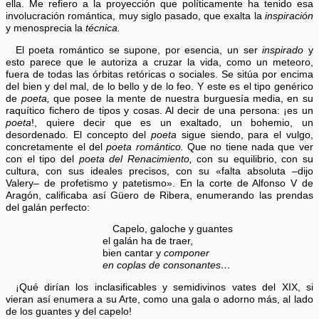
ella. Me refiero a la proyección que políticamente ha tenido esa
involucración romántica, muy siglo pasado, que exalta la
inspiración
y menosprecia la
técnica.
El poeta romántico se supone, por esencia, un ser
inspirado
y
esto parece que le autoriza a cruzar la vida, como un meteoro,
fuera de todas las órbitas retóricas o sociales. Se sitúa por encima
del bien y del mal, de lo bello y de lo feo. Y este es el tipo genérico
de
poeta,
que posee la mente de nuestra burguesía media, en su
raquítico fichero de tipos y cosas. Al decir de una persona: ¡es un
poeta
!,
quiere decir que es un exaltado, un bohemio, un
desordenado. El concepto del
poeta
sigue siendo, para el vulgo,
concretamente el del
poeta romántico.
Que no tiene nada que ver
con el tipo del
poeta del Renacimiento,
con su equilibrio, con su
cultura, con sus ideales precisos, con su «falta absoluta –dijo
Valery– de profetismo y patetismo». En la corte de Alfonso V de
Aragón, calificaba así Güero de Ribera, enumerando las prendas
del galán perfecto:
Capelo, galoche y guantes
el galán ha de traer,
bien cantar y
componer
en coplas de consonantes…
¡Qué dirían los inclasificables y semidivinos vates del XIX, si
vieran así enumera a su Arte, como una gala o adorno más, al lado
de los guantes y del capelo!