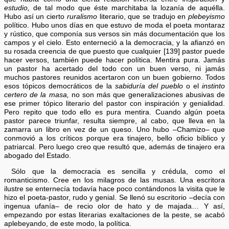
estudio,
de tal modo que éste marchitaba la lozanía de aquélla.
Hubo así un cierto
ruralismo
literario, que se tradujo en
plebeyismo
político. Hubo unos días en que estuvo de moda el poeta montaraz
y rústico, que componía sus versos sin más documentación que los
campos y el cielo. Esto enterneció a la democracia, y la afianzó en
su rosada creencia de que puesto que cualquier [139] pastor puede
hacer versos, también puede hacer política. Mentira pura. Jamás
un pastor ha acertado del todo con un buen verso, ni jamás
muchos pastores reunidos acertaron con un buen gobierno. Todos
esos tópicos democráticos de la
sabiduría del pueblo
o el
instinto
certero de la masa,
no son más que generalizaciones abusivas de
ese primer tópico literario del pastor con inspiración y genialidad.
Pero repito que todo ello es pura mentira. Cuando algún poeta
pastor parece triunfar, resulta siempre, al cabo, que lleva en la
zamarra un libro en vez de un queso. Uno hubo –Chamizo– que
conmovió a los críticos porque era tinajero, bello oficio bíblico y
patriarcal. Pero luego creo que resultó que, además de tinajero era
abogado del Estado.
Sólo que la democracia es sencilla y crédula, como el
romanticismo. Cree en los milagros de las musas. Una escritora
ilustre se enternecía todavía hace poco contándonos la visita que le
hizo el poeta-pastor, rudo y genial. Se llenó su escritorio –decía con
ingenua ufanía– de recio olor de hato y de majada… Y así,
empezando por estas literarias exaltaciones de la peste, se acabó
aplebeyando, de este modo, la política.