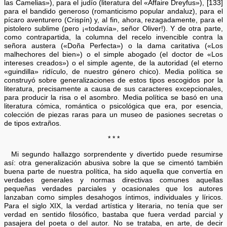
las Camelias»), para el judío (literatura del «Affaire Dreyfus»), [133]
para el bandido generoso (romanticismo popular andaluz), para el
pícaro aventurero (Crispín) y, al fin, ahora, rezagadamente, para el
pistolero sublime (pero ¡«todavía», señor Oliver!). Y de otra parte,
como contrapartida, la columna del recelo invencible contra la
señora austera («Doña Perfecta») o la dama caritativa («Los
malhechores del bien») o el simple abogado (el doctor de «Los
intereses creados») o el simple agente, de la autoridad (el eterno
«guindilla» ridículo, de nuestro género chico). Media política se
construyó sobre generalizaciones de estos tipos escogidos por la
literatura, precisamente a causa de sus caracteres excepcionales,
para producir la risa o el asombro. Media política se basó en una
literatura cómica, romántica o psicológica que era, por esencia,
colección de piezas raras para un museo de pasiones secretas o
de tipos extraños.
* * *
Mi segundo hallazgo sorprendente y divertido puede resumirse
así: otra generalización abusiva sobre la que se cimentó también
buena parte de nuestra política, ha sido aquella que convertía en
verdades generales y normas directivas comunes aquellas
pequeñas verdades parciales y ocasionales que los autores
lanzaban como simples desahogos íntimos, individuales y líricos.
Para el siglo XIX, la verdad artística y literaria, no tenía que ser
verdad en sentido filosófico, bastaba que fuera verdad parcial y
pasajera del poeta o del autor. No se trataba, en arte, de decir