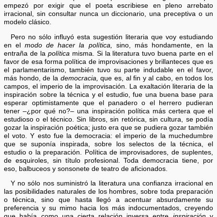
empezó por exigir que el poeta escribiese en pleno arrebato
irracional, sin consultar nunca un diccionario, una preceptiva o un
modelo clásico.
Pero no sólo influyó esta sugestión literaria que voy estudiando
en el
modo
de hacer la política,
sino, más hondamente, en la
entraña de la
política
misma. Si la literatura tuvo buena parte en el
favor de esa forma política de improvisaciones y brillanteces que es
el parlamentarismo, también tuvo su parte indudable en el favor,
más hondo, de la
democracia,
que es, al fin y al cabo, en todos los
campos, el imperio de la improvisación. La exaltación literaria de la
inspiración sobre la técnica y el estudio, fue una buena base para
esperar optimistamente que el panadero o el herrero pudieran
tener –¿por qué no?– una inspiración política más certera que el
estudioso o el técnico. Sin libros, sin retórica, sin cultura, se podía
gozar la inspiración poética; justo era que se pudiera gozar también
el voto. Y esto fue la democracia: el imperio de la muchedumbre
que se suponía inspirada, sobre los selectos de la técnica, el
estudio o la preparación. Política de improvisadores, de suplentes,
de esquiroles, sin título profesional. Toda democracia tiene, por
eso, balbuceos y sonsonete de teatro de aficionados.
Y no sólo nos suministró la literatura una confianza irracional en
las posibilidades naturales de los hombres, sobre toda preparación
o técnica, sino que hasta llegó a acentuar absurdamente su
preferencia y su mimo hacia los más indocumentados, creyendo
que había como una cierta relación inversa entre
inspiración
y