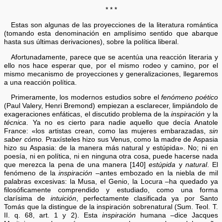
* * *
Estas son algunas de las proyecciones de la literatura romántica
(tomando esta denominación en amplísimo sentido que abarque
hasta sus últimas derivaciones), sobre la política liberal.
Afortunadamente, parece que se acentúa una reacción literaria y
ello nos hace esperar que, por el mismo rodeo y camino, por el
mismo mecanismo de proyecciones y generalizaciones, llegaremos
a una reacción política.
Primeramente, los modernos estudios sobre el
fenómeno poético
(Paul Valery, Henri Bremond) empiezan a esclarecer, limpiándolo de
exageraciones enfáticas, el discutido problema de la
inspiración
y la
técnica
.
Ya no es cierto para nadie aquello que decía Anatole
France: «los artistas crean, como las mujeres embarazadas,
sin
saber cómo.
Praxísteles hizo sus Venus, como la madre de Aspasia
hizo su Aspasia: de la manera más natural y estúpida». No; ni en
poesía, ni en política, ni en ninguna otra cosa, puede hacerse nada
que merezca la pena de una manera [140]
estúpida
y
natural
. El
fenómeno de la
inspiración
–antes embozado en la niebla de mil
palabras excesivas: la Musa, el Genio, la Locura –ha quedado ya
filosóficamente comprendido y estudiado, como una forma
clarísima de
intuición
, perfectamente clasificada ya por Santo
Tomás que la distingue de la inspiración sobrenatural (Sum. Teol. T.
II. q. 68, art. 1 y 2). Esta
inspiración
humana –dice Jacques