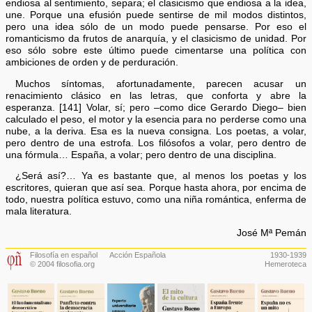
endiosa al sentimiento, separa; el clasicismo que endiosa a la idea,
une. Porque una efusión puede sentirse de mil modos distintos,
pero una idea sólo de un modo puede pensarse. Por eso el
romanticismo da frutos de anarquía, y el clasicismo de unidad. Por
eso sólo sobre este último puede cimentarse una política con
ambiciones de orden y de perduración.
Muchos síntomas, afortunadamente, parecen acusar un
renacimiento clásico en las letras, que conforta y abre la
esperanza. [141] Volar, sí; pero –como dice Gerardo Diego– bien
calculado el peso, el motor y la esencia para no perderse como una
nube, a la deriva. Esa es la nueva consigna. Los poetas, a volar,
pero dentro de una estrofa. Los filósofos a volar, pero dentro de
una fórmula… España, a volar; pero dentro de una disciplina.
¿Será así?… Ya es bastante que, al menos los poetas y los
escritores, quieran que así sea. Porque hasta ahora, por encima de
todo, nuestra política estuvo, como una niña romántica, enferma de
mala literatura.
José Mª Pemán
Filosofía en español
Acción Española
1930-1939
© 2004 filosofia.org
Hemeroteca