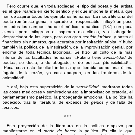
Pero ocurre que, en toda sociedad, el tipo del poeta y del artista
es el que
manda
en cierto sentido y el que impone la meta a que
han de aspirar todos los ejemplares humanos. La moda literaria del
poeta romántico genial, inspirado e irresponsable, influyó un poco
en todos los campos: hubo el médico romántico, [137] con poca
ciencia pero milagroso e inspirado ojo clínico; y el abogado,
despreciador de las leyes, pero con gran
sentido jurídico,
y hasta el
financiero sin números, que acertaba por inspiración súbita. Y hubo
también la política de la inspiración, de la improvisación genial, por
encima de toda técnica laboriosa. Se hizo un culto de la más
inferior de las facultades humanas. «Fulano tiene
sensibilidad
de
poeta», se decía; o de abogado, o de político. ¡Sensibilidad!…
¡Poca cosa esta facultad indecisa que tiembla como una última
fogata de la razón, ya casi apagada, en las fronteras de la
animalidad!
Y así, bajo esta superstición de la
sensibilidad,
medraron todas
las cosas mediocres y semirracionales: la improvisación oratoria, el
parlamentarismo patético, la propaganda emocional. La política ha
padecido, tras la literatura, de excesos de
genios
y de falta de
técnicos.
* * *
Esta proyección de la literatura en la política empieza por
manifestarse en el
modo de hacer
la política. Es ella la que