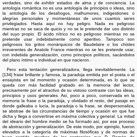
verdades, sino de exhibir estados de alma y de conciencia. La
antología romántica no es una antología de principios o ideas, sino
la antología de los desahogos, malhumores, indigestiones o
alegrías personales y momentáneas de unos cuantos seres
privilegiados. Hasta aquí no hay peligro. Nada es peligroso
mientras no se saca de quicio y no se le pretende dar uso distinto
del suyo propio. El ácido nítrico no es peligroso mientras no se
pretende usar indebidamente como aperitivo. Tampoco son
peligrosos los gritos monárquicos de Baudelaire o los chistes
irreverentes de Anatole France mientras no se les pretende usar,
con indebida generalización, como principios políticos, sacándolos
del plano íntimo e individual en que nacieron.
Pero esta tentación generalizadora, llega inevitablemente. La
[134] frase brillante y famosa, la paradoja emitida por el poeta o el
ensayista en tal momento y ocasión determinada, es lo que se
queda con más facilidad grabado en la memoria del lector,
precisamente por el atractivo de su vistoso contraste con las ideas,
principios y usos generales. Así, poco a poco, conservada en la
memoria la frase o la paradoja, y olvidado el resto, del pasaje en
donde galleaba o lucía, la paradoja o la frase, se despersonaliza,
se abstrae de las circunstancias de tiempo y ocasión en que fue
dicha y llega a convertirse en
máxima
colectiva y general. La mitad
del ideario del hombre medio se ha formado así, por ese proceso
de abstracción y generalización. De este modo, por ejemplo, fueron
elevados a la categoría de máximas filosóficas y de normas de