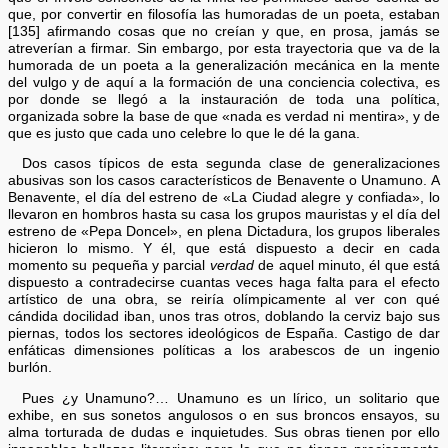
que, por convertir en filosofía las humoradas de un poeta, estaban
[135] afirmando cosas que no creían y que, en prosa, jamás se
atreverían a firmar. Sin embargo, por esta trayectoria que va de la
humorada de un poeta a la generalización mecánica en la mente
del vulgo y de aquí a la formación de una conciencia colectiva, es
por donde se llegó a la instauración de toda una política,
organizada sobre la base de que «nada es verdad ni mentira», y de
que es justo que cada uno celebre lo que le dé la gana.
Dos casos típicos de esta segunda clase de generalizaciones
abusivas son los casos característicos de Benavente o Unamuno. A
Benavente, el día del estreno de «La Ciudad alegre y confiada», lo
llevaron en hombros hasta su casa los grupos mauristas y el día del
estreno de «Pepa Doncel», en plena Dictadura, los grupos liberales
hicieron lo mismo. Y él, que está dispuesto a decir en cada
momento su pequeña y parcial
verdad
de aquel minuto, él que está
dispuesto a contradecirse cuantas veces haga falta para el efecto
artístico de una obra, se reiría olímpicamente al ver con qué
cándida docilidad iban, unos tras otros, doblando la cerviz bajo sus
piernas, todos los sectores ideológicos de España. Castigo de dar
enfáticas dimensiones políticas a los arabescos de un ingenio
burlón.
Pues ¿y Unamuno?… Unamuno es un lírico, un solitario que
exhibe, en sus sonetos angulosos o en sus broncos ensayos, su
alma torturada de dudas e inquietudes. Sus obras tienen por ello