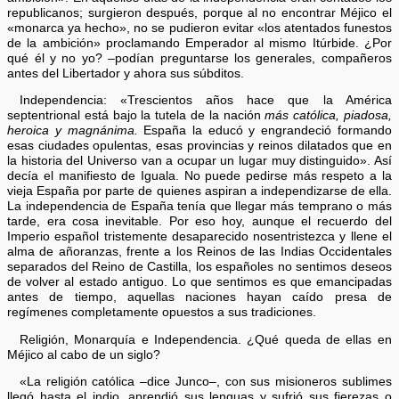
republicanos; surgieron después, porque al no encontrar Méjico el
«monarca ya hecho», no se pudieron evitar «los atentados funestos
de la ambición» proclamando Emperador al mismo Itúrbide. ¿Por
qué él y no yo? –podían preguntarse los generales, compañeros
antes del Libertador y ahora sus súbditos.
Independencia: «Trescientos años hace que la América
septentrional está bajo la tutela de la nación
más católica, piadosa,
heroica y magnánima.
España la educó y engrandeció formando
esas ciudades opulentas, esas provincias y reinos dilatados que en
la historia del Universo van a ocupar un lugar muy distinguido». Así
decía el manifiesto de Iguala. No puede pedirse más respeto a la
vieja España por parte de quienes aspiran a independizarse de ella.
La independencia de España tenía que llegar más temprano o más
tarde, era cosa inevitable. Por eso hoy, aunque el recuerdo del
Imperio español tristemente desaparecido nosentristezca y llene el
alma de añoranzas, frente a los Reinos de las Indias Occidentales
separados del Reino de Castilla, los españoles no sentimos deseos
de volver al estado antiguo. Lo que sentimos es que emancipadas
antes de tiempo, aquellas naciones hayan caído presa de
regímenes completamente opuestos a sus tradiciones.
Religión, Monarquía e Independencia. ¿Qué queda de ellas en
Méjico al cabo de un siglo?
«La religión católica –dice Junco–, con sus misioneros sublimes
llegó hasta el indio, aprendió sus lenguas y sufrió sus fierezas o