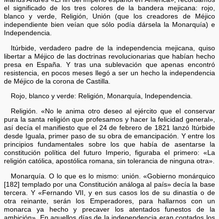
el significado de los tres colores de la bandera mejicana: rojo,
blanco y verde, Religión, Unión (que los creadores de Méjico
independiente bien veían que sólo podía dársela la Monarquía) e
Independencia.
Itúrbide, verdadero padre de la independencia mejicana, quiso
libertar a Méjico de las doctrinas revolucionarias que habían hecho
presa en España. Y tras una sublevación que apenas encontró
resistencia, en pocos meses llegó a ser un hecho la independencia
de Méjico de la corona de Castilla.
Rojo, blanco y verde: Religión, Monarquía, Independencia.
Religión. «No le anima otro deseo al ejército que el conservar
pura la santa religión que profesamos y hacer la felicidad general»,
así decía el manifiesto que el 24 de febrero de 1821 lanzó Itúrbide
desde Iguala, primer paso de su obra de emancipación. Y entre los
principios fundamentales sobre los que había de asentarse la
constitución política del futuro Imperio, figuraba el primero: «La
religión católica, apostólica romana, sin tolerancia de ninguna otra».
Monarquía. O lo que es lo mismo: unión. «Gobierno monárquico
[182] templado por una Constitución análoga al país» decía la base
tercera. Y «Fernando VII, y en sus casos los de su dinastía o de
otra reinante, serán los Emperadores, para hallarnos con un
monarca ya hecho y precaver los atentados funestos de la
ambición». En aquellos días de la independencia eran contados los