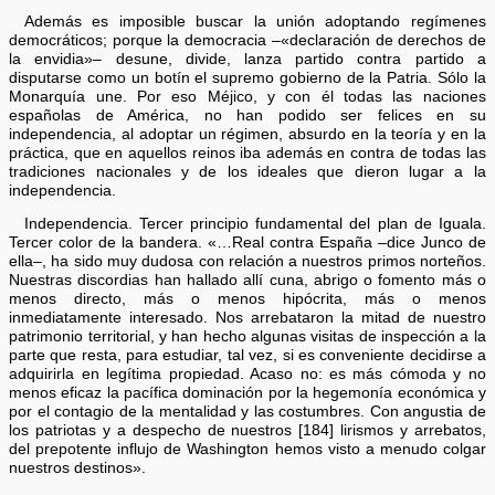
Además es imposible buscar la unión adoptando regímenes
democráticos; porque la democracia –«declaración de derechos de
la envidia»– desune, divide, lanza partido contra partido a
disputarse como un botín el supremo gobierno de la Patria. Sólo la
Monarquía une. Por eso Méjico, y con él todas las naciones
españolas de América, no han podido ser felices en su
independencia, al adoptar un régimen, absurdo en la teoría y en la
práctica, que en aquellos reinos iba además en contra de todas las
tradiciones nacionales y de los ideales que dieron lugar a la
independencia.
Independencia. Tercer principio fundamental del plan de Iguala.
Tercer color de la bandera. «…Real contra España –dice Junco de
ella–, ha sido muy dudosa con relación a nuestros primos norteños.
Nuestras discordias han hallado allí cuna, abrigo o fomento más o
menos directo, más o menos hipócrita, más o menos
inmediatamente interesado. Nos arrebataron la mitad de nuestro
patrimonio territorial, y han hecho algunas visitas de inspección a la
parte que resta, para estudiar, tal vez, si es conveniente decidirse a
adquirirla en legítima propiedad. Acaso no: es más cómoda y no
menos eficaz la pacífica dominación por la hegemonía económica y
por el contagio de la mentalidad y las costumbres. Con angustia de
los patriotas y a despecho de nuestros [184] lirismos y arrebatos,
del prepotente influjo de Washington hemos visto a menudo colgar
nuestros destinos».