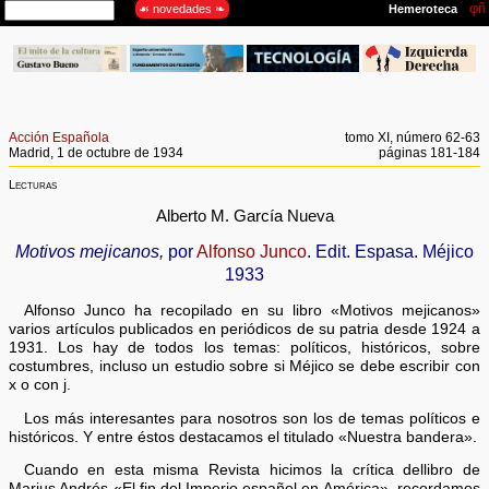
Acción Española
tomo XI, número 62-63
Madrid, 1 de octubre de 1934
páginas 181-184
Lecturas
Alberto M. García Nueva
Motivos mejicanos,
por
Alfonso Junco
. Edit. Espasa. Méjico
1933
Alfonso Junco ha recopilado en su libro «Motivos mejicanos»
varios artículos publicados en periódicos de su patria desde 1924 a
1931. Los hay de todos los temas: políticos, históricos, sobre
costumbres, incluso un estudio sobre si Méjico se debe escribir con
x o con j.
Los más interesantes para nosotros son los de temas políticos e
históricos. Y entre éstos destacamos el titulado «Nuestra bandera».
Cuando en esta misma Revista hicimos la crítica dellibro de
Marius Andrés «El fin del Imperio español en América», recordamos