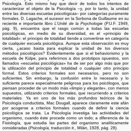
Psicología. Esto mismo hay que decir de todos los intentos de
caracterizar el objeto de la Psicología –y, por lo tanto, la unidad
entre las diversas escuelas psicológicas– por categorías puramente
formales. D. Lagache, el sucesor en la Sorbona de Guillaume en su
reciente e importante libro
L’Unité de la Psychologie
(P.U.F. 1949,
pág. 9), encuentra que el rasgo común a todas las escuelas
psicológicas, en medio de su diversidad, es el «principio de
totalidad»: el principio de totalidad tiende a convertirse en categoría
de cualquier escuela psicológica. Aunque esta observación es muy
cierta, ¿acaso basta para explicar la unidad de los diversos
métodos psicológicos? Evidentemente que si el behaviorismo y la
escuela de Külpe, para referirnos a dos prototipos opuestos, son
llamados «escuelas psicológicas» ha de ser por algo más que por
la utilización del principio de totalidad o cualquier otro principio
formal. Estos criterios formales son necesarios, pero no son
suficientes. Sin embargo, la confusión entre lo necesario y lo
suficiente parece especialmente peligrosa para los psicólogos, que
piensan proceder de un modo más «limpio y elegante», con menos
supuestos, utilizando criterios formales, que recurriendo a criterios
materiales. Ya en uno de los más profundos teóricos de la
Psicología conductista, Mac Dougall, aparece claramente este afán
por acogerse a criterios formales cuando de definir la ciencia
psicológica se trata. La Psicología investiga las actividades del
organismo, cuando éste procede como un todo; a diferencia de la
Fisiología, que estudia las partes del organismo analíticamente
consideradas (
Psicología,
traducción it., Milán, 1928, pág. 28).