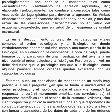
psicológicamente, nos conduce a conceptos tales como
«resentimiento», «sentimiento de agresión reprimido», &c.;
elaborado fisiológicamente, nos conduce a conceptos tales como
«secreción del jugo gástrico para devorar al agresor», &c. Ambas
elaboraciones son teóricamente simultáneas y paralelas, y nos dan
razón de las correlaciones psicosomáticas no en virtud del
esquema causa-efecto, sino en virtud de un esquema de unidad
estructural.
Es en el descubrimiento concreto de las categorías vitales
comunes al orden psicológico y al fisiológico en donde
verdaderamente podemos saludar, como a una nueva ciencia de la
Fisiología, en su dirección psicosomática: la obra de Selye, puede
tomarse como paradigma de una investigación del viviente a un
nivel común al orden psíquico y al fisiológico. Pero en este nivel, no
debe deducirse que lo psicológico explique a lo fisiológico, como
algunos piensan: ambos órdenes quedan explicados por las
categorías biológicas.
Estamos, pues, en condiciones de responder de un modo muy
preciso a la vieja pregunta: ¿en qué se funda la unidad entre el
orden psicológico y el fisiológico, entre el alma y el cuerpo? La
respuesta no será ni meramente empírica (las correlaciones), ni
puramente metafísica (en el sentido de la sustancia viviente), sino
científicopositiva y lógica: la unidad se funda en que disponemos de
conceptos genéricos comunes a ambos órdenes, y sólo a ellos, y
con fuerza organizadora de los datos de cada uno de los órdenes