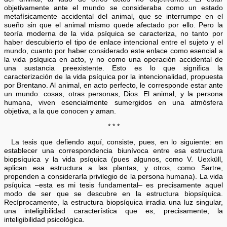
objetivamente ante el mundo se consideraba como un estado
metafísicamente accidental del animal, que se interrumpe en el
sueño sin que el animal mismo quede afectado por ello. Pero la
teoría moderna de la vida psíquica se caracteriza, no tanto por
haber descubierto el tipo de enlace intencional entre el sujeto y el
mundo, cuanto por haber considerado este enlace como esencial a
la vida psíquica en acto, y no como una operación accidental de
una sustancia preexistente. Esto es lo que significa la
caracterización de la vida psíquica por la intencionalidad, propuesta
por Brentano. Al animal, en acto perfecto, le corresponde estar ante
un mundo: cosas, otras personas, Dios. El animal, y la persona
humana, viven esencialmente sumergidos en una atmósfera
objetiva, a la que conocen y aman.
* * *
La tesis que defiendo aquí, consiste, pues, en lo siguiente: en
establecer una correspondencia biunívoca entre esa estructura
biopsíquica y la vida psíquica (pues algunos, como V. Uexküll,
aplican esa estructura a las plantas, y otros, como Sartre,
propenden a considerarla privilegio de la persona humana). La vida
psíquica –esta es mi tesis fundamental– es precisamente aquel
modo de ser que se descubre en la estructura biopsíquica.
Recíprocamente, la estructura biopsíquica irradia una luz singular,
una inteligibilidad característica que es, precisamente, la
inteligibilidad psicológica.