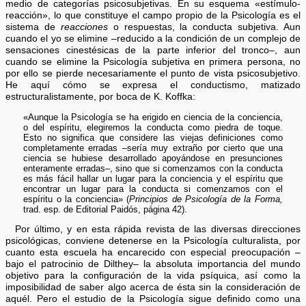
medio de categorías psicosubjetivas. En su esquema «estímulo-
reacción», lo que constituye el campo propio de la Psicología es el
sistema de
reacciones
o respuestas, la conducta subjetiva. Aun
cuando el yo se elimine –reducido a la condición de un complejo de
sensaciones cinestésicas de la parte inferior del tronco–, aun
cuando se elimine la Psicología subjetiva en primera persona, no
por ello se pierde necesariamente el punto de vista psicosubjetivo.
He aquí cómo se expresa el conductismo, matizado
estructuralistamente, por boca de K. Koffka:
«Aunque la Psicología se ha erigido en ciencia de la conciencia,
o del espíritu, elegiremos la conducta como piedra de toque.
Esto no significa que considere las viejas definiciones como
completamente erradas –sería muy extraño por cierto que una
ciencia se hubiese desarrollado apoyándose en presunciones
enteramente erradas–, sino que si comenzamos con la conducta
es más fácil hallar un lugar para la conciencia y el espíritu que
encontrar un lugar para la conducta si comenzamos con el
espíritu o la conciencia» (
Principios de Psicología de la Forma,
trad. esp. de Editorial Paidós, página 42).
Por último, y en esta rápida revista de las diversas direcciones
psicológicas, conviene detenerse en la Psicología culturalista, por
cuanto esta escuela ha encarecido con especial preocupación –
bajo el patrocinio de Dilthey– la absoluta importancia del mundo
objetivo para la configuración de la vida psíquica, así como la
imposibilidad de saber algo acerca de ésta sin la consideración de
aquél. Pero el estudio de la Psicología sigue definido como una