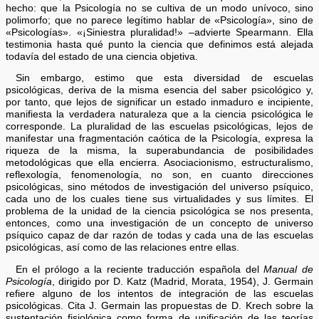
hecho: que la Psicología no se cultiva de un modo unívoco, sino
polimorfo; que no parece legítimo hablar de «Psicología», sino de
«Psicologías». «¡Siniestra pluralidad!» –advierte Spearmann. Ella
testimonia hasta qué punto la ciencia que definimos está alejada
todavía del estado de una ciencia objetiva.
Sin embargo, estimo que esta diversidad de escuelas
psicológicas, deriva de la misma esencia del saber psicológico y,
por tanto, que lejos de significar un estado inmaduro e incipiente,
manifiesta la verdadera naturaleza que a la ciencia psicológica le
corresponde. La pluralidad de las escuelas psicológicas, lejos de
manifestar una fragmentación caótica de la Psicología, expresa la
riqueza de la misma, la superabundancia de posibilidades
metodológicas que ella encierra. Asociacionismo, estructuralismo,
reflexología, fenomenología, no son, en cuanto direcciones
psicológicas, sino métodos de investigación del universo psíquico,
cada uno de los cuales tiene sus virtualidades y sus límites. El
problema de la unidad de la ciencia psicológica se nos presenta,
entonces, como una investigación de un concepto de universo
psíquico capaz de dar razón de todas y cada una de las escuelas
psicológicas, así como de las relaciones entre ellas.
En el prólogo a la reciente traducción española del
Manual de
Psicología
, dirigido por D. Katz (Madrid, Morata, 1954), J. Germain
refiere alguno de los intentos de integración de las escuelas
psicológicas. Cita J. Germain las propuestas de D. Krech sobre la
sustentación fisiológica como forma de unificación de las teorías