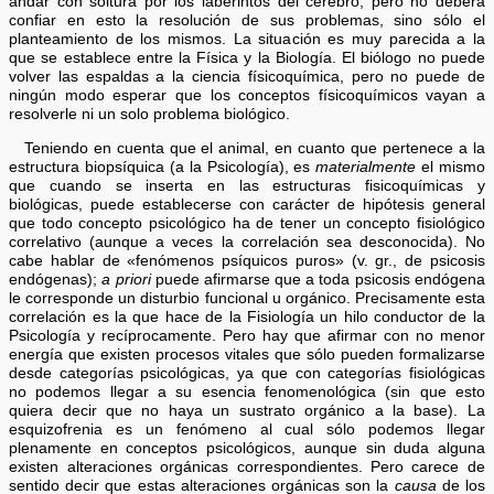
andar con soltura por los laberintos del cerebro, pero no deberá
confiar en esto la resolución de sus problemas, sino sólo el
planteamiento de los mismos. La situación es muy parecida a la
que se establece entre la Física y la Biología. El biólogo no puede
volver las espaldas a la ciencia físicoquímica, pero no puede de
ningún modo esperar que los conceptos físicoquímicos vayan a
resolverle ni un solo problema biológico.
Teniendo en cuenta que el animal, en cuanto que pertenece a la
estructura biopsíquica (a la Psicología), es
materialmente
el mismo
que cuando se inserta en las estructuras fisicoquímicas y
biológicas, puede establecerse con carácter de hipótesis general
que todo concepto psicológico ha de tener un concepto fisiológico
correlativo (aunque a veces la correlación sea desconocida). No
cabe hablar de «fenómenos psíquicos puros» (v. gr., de psicosis
endógenas);
a priori
puede afirmarse que a toda psicosis endógena
le corresponde un disturbio funcional u orgánico. Precisamente esta
correlación es la que hace de la Fisiología un hilo conductor de la
Psicología y recíprocamente. Pero hay que afirmar con no menor
energía que existen procesos vitales que sólo pueden formalizarse
desde categorías psicológicas, ya que con categorías fisiológicas
no podemos llegar a su esencia fenomenológica (sin que esto
quiera decir que no haya un sustrato orgánico a la base). La
esquizofrenia es un fenómeno al cual sólo podemos llegar
plenamente en conceptos psicológicos, aunque sin duda alguna
existen alteraciones orgánicas correspondientes. Pero carece de
sentido decir que estas alteraciones orgánicas son la
causa
de los