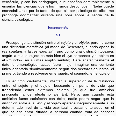
vernáculo, y con los pedagogos, que enseñan admirablemente a
enseñar las ciencias que ellos mismos desconocen. Nadie puede
escandalizarse, por lo tanto, de que sin ser psicólogo de oficio me
proponga dogmatizar durante una hora sobre la Teoría de la
ciencia psicológica
Introducción
§ 1
Presupongo la distinción entre el
sujeto
y el
objeto
, pero no como
una distinción
metafísica
(al modo de Descartes, cuando opone la
res cogitans
y la
res extensa
), sino como una distinción
positiva,
según la cual el sujeto es más bien el «yo corpóreo» y el objeto es
el «mundo» (en su más amplio sentido). Para acatar fielmente el
dato fenomenológico, acaso fuera mejor imaginar una corriente
única orientada simultáneamente según dos vectores opuestos: el
primero, tiende a resolverse en el
sujeto
; el segundo, en el
objeto
.
Es legítimo, ciertamente, intentar la superación de la distinción
entre el sujeto y el objeto, buscando un punto de vista que
transcienda estos extremos polares (lo que fue ambición
principalísima del idealismo alemán). Pero, aun cuando esta
ambición fuese satisfecha con éxito, nadie podrá negar que la
distinción entre el sujeto y el objeto aparece inequívocamente a un
determinado nivel de la vida espiritual, precisamente aquel en el
que se encuentra situada la persona cuando trata de conocer