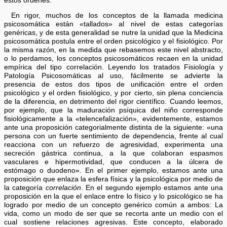
estos órdenes.
En rigor, muchos de los conceptos de la llamada medicina
psicosomática están «tallados» al nivel de estas categorías
genéricas, y de esta generalidad se nutre la unidad que la Medicina
psicosomática postula entre el orden psicológico y el fisiológico. Por
la misma razón, en la medida que rebasemos este nivel abstracto,
o lo perdamos, los conceptos psicosomáticos recaen en la unidad
empírica del tipo correlación. Leyendo los tratados Fisiología y
Patología Psicosomáticas al uso, fácilmente se advierte la
presencia de estos dos tipos de unificación entre el orden
psicológico y el orden fisiológico, y por cierto, sin plena conciencia
de la diferencia, en detrimento del rigor científico. Cuando leemos,
por ejemplo, que la maduración psíquica del niño corresponde
fisiológicamente a la «telencefalización», evidentemente, estamos
ante una proposición categorialmente distinta de la siguiente: «una
persona con un fuerte sentimiento de dependencia, frente al cual
reacciona con un refuerzo de agresividad, experimenta una
secreción gástrica continua, a la que colaboran espasmos
vasculares e hipermotividad, que conducen a la úlcera de
estómago o duodeno». En el primer ejemplo, estamos ante una
proposición que enlaza la esfera física y la psicológica por medio de
la categoría
correlación
. En el segundo ejemplo estamos ante una
proposición en la que el enlace entre lo físico y lo psicológico se ha
logrado por medio de un concepto genérico común a ambos: La
vida, como un modo de ser que se recorta ante un medio con el
cual sostiene relaciones agresivas. Este concepto, elaborado