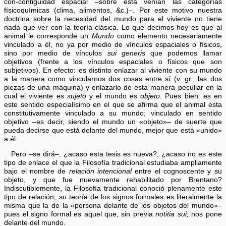
con-contigüidad espacial –sobre ésta venían las categorías
físicoquímicas (clima, alimentos, &c.)–. Por este motivo nuestra
doctrina sobre la necesidad del mundo para el viviente no tiene
nada que ver con la teoría clásica. Lo que decimos hoy es que al
animal le corresponde un
Mundo
como elemento necesariamente
vinculado a él, no ya por medio de vínculos espaciales o físicos,
sino por medio de vínculos
sui generis
que podemos llamar
objetivos (frente a los vínculos espaciales o físicos que son
subjetivos). En efecto: es distinto enlazar al viviente con su mundo
a la manera como vincularnos dos cosas entre sí (v. gr., las dos
piezas de una máquina) y enlazarlo de esta manera peculiar en la
cual el viviente es
sujeto
y el mundo es
objeto
. Pues bien: es en
este sentido especialísimo en el que se afirma que el animal esta
constitutivamente vinculado a su mundo; vinculado en sentido
objetivo –es decir, siendo el mundo un «objeto»– de suerte que
pueda decirse que está delante del mundo, mejor que está «unido»
a él.
Pero –se dirá–, ¿acaso esta tesis es nueva?; ¿acaso no es este
tipo de enlace el que la Filosofía tradicional estudiaba ampliamente
bajo el nombre de
relación intencional
entre el cognoscente y su
objeto, y que fue nuevamente rehabilitado por Brentano?
Indiscutiblemente, la Filosofía tradicional conoció plenamente este
tipo de relación; su teoría de los signos formales es literalmente la
misma que la de la «persona delante de los objetos del mundo»–
pues el signo formal es aquel que, sin previa
notitia sui,
nos pone
delante del mundo.