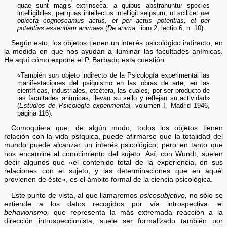
quae sunt magis extrinseca, a quibus abstrahuntur species
intelligibiles, per quas intellectus intelligit seipsum; ut scilicet
per
obiecta cognoscamus actus, et per actus potentias, et per
potentias essentiam animae
» (
De anima,
libro 2, lectio 6, n. 10).
Según esto, los objetos tienen un interés psicológico indirecto, en
la medida en que nos ayudan a iluminar las facultades anímicas.
He aquí cómo expone el P. Barbado esta cuestión:
«También son objeto indirecto de la Psicología experimental las
manifestaciones del psiquismo en las obras de arte, en las
científicas, industriales, etcétera, las cuales, por ser producto de
las facultades anímicas, llevan su sello y reflejan su actividad»
(
Estudios de Psicología experimental,
volumen I, Madrid 1946,
página 116).
Comoquiera que, de algún modo, todos los objetos tienen
relación con la vida psíquica, puede afirmarse que la totalidad del
mundo puede alcanzar un interés psicológico, pero en tanto que
nos encamine al conocimiento del sujeto. Así, con Wundt, suelen
decir algunos que «el contenido total de la experiencia, en sus
relaciones con el sujeto, y las determinaciones que en aquél
provienen de éste», es el ámbito formal de la ciencia psicológica.
Este punto de vista, al que llamaremos
psicosubjetivo,
no sólo se
extiende a los datos recogidos por vía introspectiva: el
behaviorismo,
que representa la más extremada reacción a la
dirección introspeccionista, suele ser formalizado también por