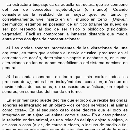
La estructura biopsíquica es aquella estructura que se compone
del par de conceptos sujeto-objeto (o mundo). Cuando
consideramos la realidad de un sujeto que, por tanto, y,
correlativamente, vive inserto en un «mundo en torno» (
Umwelt
,
perimundo) estamos en posesión de un tipo totalmente nuevo de
ser por respecto al tipo de ser físico o biológico (fisiológico-
vegetativo). Fácil es comprobar la inmensa distancia que media
entre estos dos tipos de conceptuaciones:
a)
Las ondas sonoras procedentes de las vibraciones de una
orquesta, en tanto que estiman el nervio acústico, producen en él
corrientes de acción, determinan sinapsis o ecphasis y, en suma,
alteraciones en las neuronas encefálicas o del sistema nervioso en
general.
b)
Las ondas sonoras, en tanto que –sin excluir todos los
procesos de
a)
, antes bien. incluyéndolos– consisten, más que en
movimientos de neuronas, en sensaciones acústicas, en objetos
sonoros, en sonoridad del mundo en torno.
En el primer caso puede decirse que el oído que recibe las ondas
sonoras es integrado en un objeto –los centros nerviosos, el animal
como cosa–. En el segundo caso debe decirse que el oído es
integrado en un sujeto –el animal como sujeto–. En el caso primero,
la relación ondas-animal, es una relación del tipo objeto a objeto, o
de cosa a cosa (v. gr., de causa a efecto, o incluso de medio a fin;
aunque estas relaciones sean de otro tipo superior al de la mera