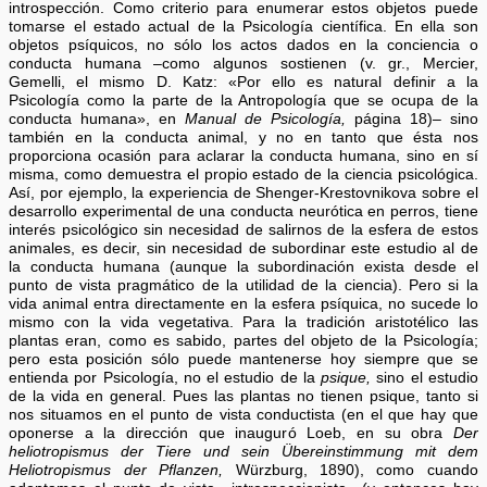
introspección. Como criterio para enumerar estos objetos puede
tomarse el estado actual de la Psicología científica. En ella son
objetos psíquicos, no sólo los actos dados en la conciencia o
conducta humana –como algunos sostienen (v. gr., Mercier,
Gemelli, el mismo D. Katz: «Por ello es natural definir a la
Psicología como la parte de la Antropología que se ocupa de la
conducta humana», en
Manual de Psicología,
página 18)– sino
también en la conducta animal, y no en tanto que ésta nos
proporciona ocasión para aclarar la conducta humana, sino en sí
misma, como demuestra el propio estado de la ciencia psicológica.
Así, por ejemplo, la experiencia de Shenger-Krestovnikova sobre el
desarrollo experimental de una conducta neurótica en perros, tiene
interés psicológico sin necesidad de salirnos de la esfera de estos
animales, es decir, sin necesidad de subordinar este estudio al de
la conducta humana (aunque la subordinación exista desde el
punto de vista pragmático de la utilidad de la ciencia). Pero si la
vida animal entra directamente en la esfera psíquica, no sucede lo
mismo con la vida vegetativa. Para la tradición aristotélico las
plantas eran, como es sabido, partes del objeto de la Psicología;
pero esta posición sólo puede mantenerse hoy siempre que se
entienda por Psicología, no el estudio de la
psique,
sino el estudio
de la vida en general. Pues las plantas no tienen psique, tanto si
nos situamos en el punto de vista conductista (en el que hay que
oponerse a la dirección que inauguró Loeb, en su obra
Der
heliotropismus der Tiere und sein Übereinstimmung mit dem
Heliotropismus der Pflanzen,
Würzburg, 1890), como cuando