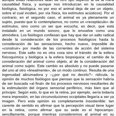
causalidad física, y aunque nos introduzcan en la causalidad
biológica, fisiológica, no por eso el animal deja de ser un objeto,
sobre el cual inciden, por vía física, los estímulos acústicos). Por el
contrario, en el segundo caso, el animal es ya plenamente un
sujeto, puesto que lo contemplamos, no como un «receptáculo» de
estímulos, sino como un ser que
escucha,
es decir, que está
instalado en un mundo sonoro, que lo envuelve como una
atmósfera. Los fisiólogos confiesan que hay que dar un salto radical
desde la consideración de los procesos fisiológicos hasta la
consideración de las sensaciones, hecho nuevo, imposible de
«construir» por medio de las corrientes de acción del sistema
nervioso. Este salto no es otra cosa sino el tránsito de la esfera
físicoquímica y biológica a la esfera biopsíquica: el cambio de la
consideración del animal como objeto, al de la consideración del
animal como sujeto. Este cambio es absoluto y no puede pasarse
del uno al otro «linealmente», de un modo continuo. Resulta de una
ingenuidad abrumadora y –¿por qué no decirlo?– ridícula, la
opinión de muchos fisiólogos que piensan que la
sensación
habría
de ser buscada «al final» de los procesos nerviosos resultantes de
la estimulación del órgano sensorial periférico, más bien que al
principio. Según esto, lo que en la retina, por ejemplo, sería todavía
mera impresión, en las circunvoluciones occipitales llegaría a ser ya
imagen. Pero esta opinión es completamente insostenible: tan
carente de sentido es afirmar que la percepción visual tiene lugar
en la retina, como afirmar que su sede es el hipocampo:
sencillamente, porque mientras consideremos al animal en su