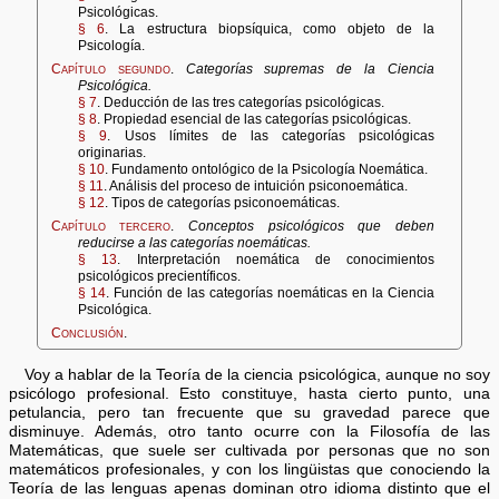
Psicológicas.
§ 6
. La estructura biopsíquica, como objeto de la
Psicología.
Capítulo segundo
.
Categorías supremas de la Ciencia
Psicológica.
§ 7
. Deducción de las tres categorías psicológicas.
§ 8
. Propiedad esencial de las categorías psicológicas.
§ 9
. Usos límites de las categorías psicológicas
originarias.
§ 10
. Fundamento ontológico de la Psicología Noemática.
§ 11
. Análisis del proceso de intuición psiconoemática.
§ 12
. Tipos de categorías psiconoemáticas.
Capítulo tercero
.
Conceptos psicológicos que deben
reducirse a las categorías noemáticas.
§ 13
. Interpretación noemática de conocimientos
psicológicos precientíficos.
§ 14
. Función de las categorías noemáticas en la Ciencia
Psicológica.
Conclusión
.
Voy a hablar de la Teoría de la ciencia psicológica, aunque no soy
psicólogo profesional. Esto constituye, hasta cierto punto, una
petulancia, pero tan frecuente que su gravedad parece que
disminuye. Además, otro tanto ocurre con la Filosofía de las
Matemáticas, que suele ser cultivada por personas que no son
matemáticos profesionales, y con los lingüistas que conociendo la
Teoría de las lenguas apenas dominan otro idioma distinto que el