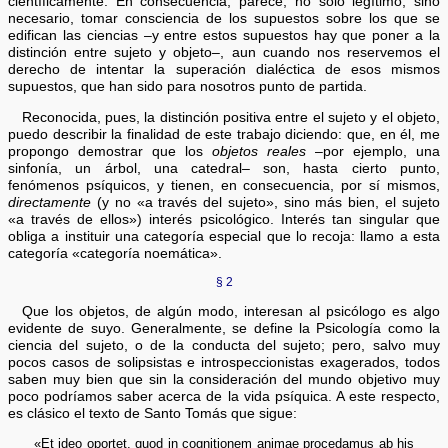
científicamente. En consecuencia, parece, no sólo legítimo, sino
necesario, tomar consciencia de los supuestos sobre los que se
edifican las ciencias –y entre estos supuestos hay que poner a la
distinción entre sujeto y objeto–, aun cuando nos reservemos el
derecho de intentar la superación dialéctica de esos mismos
supuestos, que han sido para nosotros punto de partida.
Reconocida, pues, la distinción positiva entre el sujeto y el objeto,
puedo describir la finalidad de este trabajo diciendo: que, en él, me
propongo demostrar que los
objetos reales
–por ejemplo, una
sinfonía, un árbol, una catedral– son, hasta cierto punto,
fenómenos psíquicos, y tienen, en consecuencia, por sí mismos,
directamente
(y no «a través del sujeto», sino más bien, el sujeto
«a través de ellos») interés psicológico. Interés tan singular que
obliga a instituir una categoría especial que lo recoja: llamo a esta
categoría «categoría noemática».
§ 2
Que los objetos, de algún modo, interesan al psicólogo es algo
evidente de suyo. Generalmente, se define la Psicología como la
ciencia del sujeto, o de la conducta del sujeto; pero, salvo muy
pocos casos de solipsistas e introspeccionistas exagerados, todos
saben muy bien que sin la consideración del mundo objetivo muy
poco podríamos saber acerca de la vida psíquica. A este respecto,
es clásico el texto de Santo Tomás que sigue:
«Et ideo oportet, quod in cognitionem animae procedamus ab his