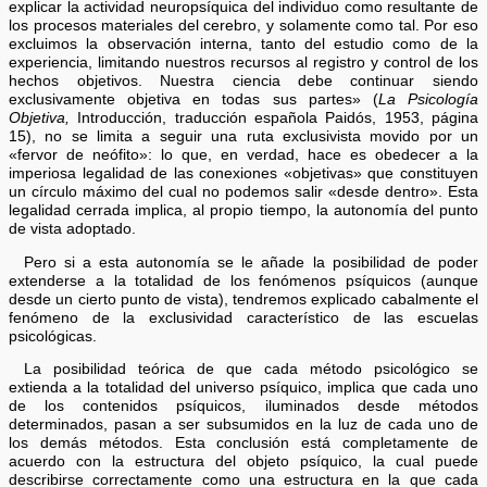
explicar la actividad neuropsíquica del individuo como resultante de
los procesos materiales del cerebro, y solamente como tal. Por eso
excluimos la observación interna, tanto del estudio como de la
experiencia, limitando nuestros recursos al registro y control de los
hechos objetivos. Nuestra ciencia debe continuar siendo
exclusivamente objetiva en todas sus partes» (
La Psicología
Objetiva,
Introducción, traducción española Paidós, 1953, página
15), no se limita a seguir una ruta exclusivista movido por un
«fervor de neófito»: lo que, en verdad, hace es obedecer a la
imperiosa legalidad de las conexiones «objetivas» que constituyen
un círculo máximo del cual no podemos salir «desde dentro». Esta
legalidad cerrada implica, al propio tiempo, la autonomía del punto
de vista adoptado.
Pero si a esta autonomía se le añade la posibilidad de poder
extenderse a la totalidad de los fenómenos psíquicos (aunque
desde un cierto punto de vista), tendremos explicado cabalmente el
fenómeno de la exclusividad característico de las escuelas
psicológicas.
La posibilidad teórica de que cada método psicológico se
extienda a la totalidad del universo psíquico, implica que cada uno
de los contenidos psíquicos, iluminados desde métodos
determinados, pasan a ser subsumidos en la luz de cada uno de
los demás métodos. Esta conclusión está completamente de
acuerdo con la estructura del objeto psíquico, la cual puede
describirse correctamente como una estructura en la que cada