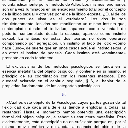
voluntarísticamente por el método de Adler. Los mismos fenómenos
son una vez iluminados en su encadenamiento total por el concepto
de la libido sexual y otra vez por el de la libido egoísta. ¿Cuál de los
dos puntos de vista es el verdadero? Los dos lo son
simultáneamente: los dos nos manifiestan un mismo instinto que,
contemplado desde el individuo, aparece como voluntad de
poderío; contemplado desde la especie, aparece como instinto
sexual. La síntesis de estas dos teorías no debe operarse
componiendo por agregación, un instinto al lado del otro –como
hace Jung–, de suerte que en unos casos actúe el instinto sexual y
en otros el instinto de poderío. Cada instinto está «totalmente»
presente en cada fenómeno.
El exclusivismo de los métodos psicológicos se funda en la
esencia metafinita del objeto psíquico, y contiene en sí mismo, el
principio de su coordinación con los restantes métodos. Esto
quedará aclarado en el capítulo segundo, § 6, al hablar de la
propiedad fundamental de las categorías psicológicas.
§ 6
¿Cuál es este objeto de la Psicología, cuyas partes gozan de tal
flexibilidad que cada una de ellas tiende a englobar a todas las
restantes? Hasta el momento hemos obtenido una descripción
formal del objeto psíquico, a saber: su estructura metafinita. Pero
evidentemente, esta descripción no es suficiente porque es, por sí
misma, muy genérica y no agota la esencia del objeto de la