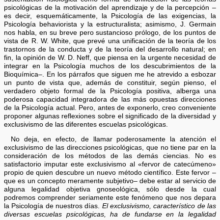
psicológicas de la motivación del aprendizaje y de la percepción –
es decir, esquemáticamente, la Psicología de las exigencias, la
Psicología behaviorista y la estructuralista; asimismo, J. Germain
nos habla, en su breve pero sustancioso prólogo, de los puntos de
vista de R. W. White, que prevé una unificación de la teoría de los
trastornos de la conducta y de la teoría del desarrollo natural; en
fin, la opinión de W. D. Neff, que piensa en la urgente necesidad de
integrar en la Psicología muchos de los descubrimientos de la
Bioquímica–. En los párrafos que siguen me he atrevido a esbozar
un punto de vista que, además de constituir, según pienso, el
verdadero objeto formal de la Psicología positiva, alberga una
poderosa capacidad integradora de las más opuestas direcciones
de la Psicología actual. Pero, antes de exponerlo, creo conveniente
proponer algunas reflexiones sobre el significado de la diversidad y
exclusivismo de las diferentes escuelas psicológicas.
No deja, en efecto, de llamar poderosamente la atención el
exclusivismo de las direcciones psicológicas, que no tiene par en la
consideración de los métodos de las demás ciencias. No es
satisfactorio imputar este exclusivismo al «fervor de catecúmeno»
propio de quien descubre un nuevo método científico. Este fervor –
que es un concepto meramente subjetivo– debe estar al servicio de
alguna legalidad objetiva gnoseológica, sólo desde la cual
podremos comprender seriamente este fenómeno que nos depara
la Psicología de nuestros días.
El exclusivismo, característico de las
diversas escuelas psicológicas, ha de fundarse en la legalidad