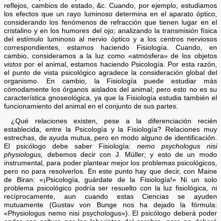
reflejos, cambios de estado, &c. Cuando, por ejemplo, estudiamos
los efectos que un rayo luminoso determina en el aparato óptico,
considerando los fenómenos de refracción que tienen lugar en el
cristalino y en los humores del ojo; analizando la transmisión física
del estímulo luminoso al nervio óptico y a los centros nerviosos
correspondientes, estamos haciendo Fisiología. Cuando, en
cambio, consideramos a la luz como «atmósfera» de los objetos
vistos
por el animal, estamos haciendo Psicología. Por esta razón,
el punto de vista psicológico agradece la consideración global del
organismo. En cambio, la Fisiología puede estudiar más
cómodamente los órganos aislados del animal; pero esto no es su
característica gnoseológica, ya que la Fisiología estudia también el
funcionamiento del animal en el conjunto de sus partes.
¿Qué relaciones existen, pese a la diferenciación recién
establecida, entre la Psicología y la Fisiología? Relaciones muy
estrechas, de ayuda mutua, pero en modo alguno de identificación.
El psicólogo debe saber Fisiología:
nemo psychologus nisi
physiologus,
debemos decir con J. Müller; y esto de un modo
instrumental, para poder plantear mejor los problemas psicológicos,
pero no para resolverlos. En este punto hay que decir, con Maine
de Biran: «¡Psicología, guárdate de la Fisiología!» Ni un solo
problema psicológico podría ser resuelto con la luz fisiológica, ni
recíprocamente, aun cuando estas Ciencias se ayuden
mutuamente (Gustav von Bunge nos ha dejado la fórmula:
«Physiologus nemo nisi psychologus»). El psicólogo deberá poder