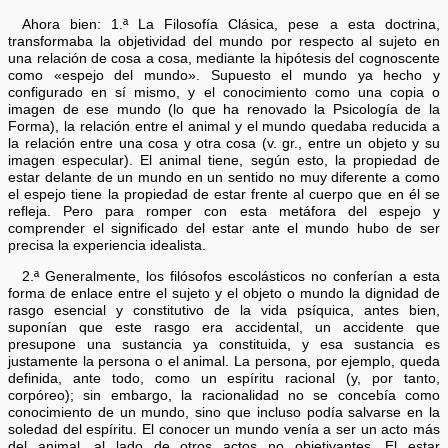
Ahora bien: 1.ª La Filosofía Clásica, pese a esta doctrina,
transformaba la objetividad del mundo por respecto al sujeto en
una relación de cosa a cosa, mediante la hipótesis del cognoscente
como «espejo del mundo». Supuesto el mundo ya hecho y
configurado en sí mismo, y el conocimiento como una copia o
imagen de ese mundo (lo que ha renovado la Psicología de la
Forma), la relación entre el animal y el mundo quedaba reducida a
la relación entre una cosa y otra cosa (v. gr., entre un objeto y su
imagen especular). El animal tiene, según esto, la propiedad de
estar delante de un mundo en un sentido no muy diferente a como
el espejo tiene la propiedad de estar frente al cuerpo que en él se
refleja. Pero para romper con esta metáfora del espejo y
comprender el significado del estar ante el mundo hubo de ser
precisa la experiencia idealista.
2.ª Generalmente, los filósofos escolásticos no conferían a esta
forma de enlace entre el sujeto y el objeto o mundo la dignidad de
rasgo esencial y constitutivo de la vida psíquica, antes bien,
suponían que este rasgo era accidental, un accidente que
presupone una sustancia ya constituida, y esa sustancia es
justamente la persona o el animal. La persona, por ejemplo, queda
definida, ante todo, como un espíritu racional (y, por tanto,
corpóreo); sin embargo, la racionalidad no se concebía como
conocimiento de un mundo, sino que incluso podía salvarse en la
soledad del espíritu. El conocer un mundo venía a ser un acto más
del animal, al lado de otros actos no objetivantes. El estar