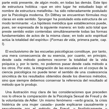
parte está presente, de algún modo, en todas las demás. Este tipo
de estructura holótica –que en otro lugar he estudiado bajo el
nombre de estructura metafinita– ha sido reiteradamente postulado
por la Psicología moderna. En Dilthey se encuentran fórmulas muy
claras en este sentido. Spranger ha postulado esta estructura de un
modo terminante: «La hipótesis metódica que establecemos puede,
pues, ser expresada de la siguiente manera: en todo acto total que
preste sentido están contenidas simultáneamente todas las formas
fundamentales de actos de la misma clase; en todo acto espiritual
actúa la totalidad del espíritu» (
Formas de vida,
primera parte, cap.
I).
El exclusivismo de las escuelas psicológicas constituye, por tanto,
una mera consecuencia de su esencia, por cuanto, en principio,
desde cada método podemos recorrer la totalidad de la vida
psíquica y, por lo tanto, no podemos pasar desde cada método a
los otros. Por esto, la integración de las escuelas en el
corpus
de la
ciencia psicológica no puede tener el sentido de una coalescencia
sincrética de los resultados obtenidos desde los diversos métodos,
sino que siempre debemos conservar la referencia del resultado al
método que lo produjo.
Una ilustración muy clara de las consideraciones que preceden
nos lo ofrece la comparación de la Psicología Sexual de Freud y de
la voluntarista de Adler. Un mismo fenómeno –verbi gracia, la crisis
histérica de una mujer casada– puede explicarse causalmente y
sexualmente por el método de Freud, y finalísticamente y