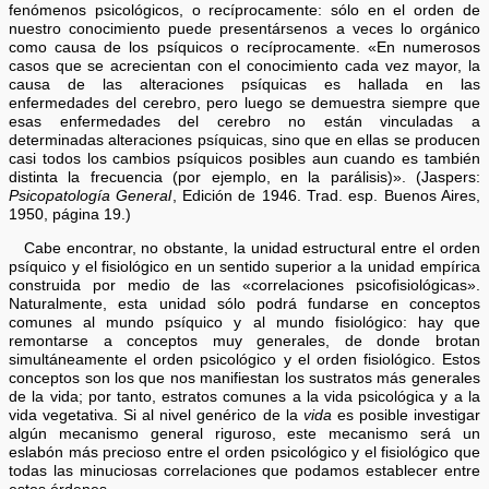
fenómenos psicológicos, o recíprocamente: sólo en el orden de
nuestro conocimiento puede presentársenos a veces lo orgánico
como causa de los psíquicos o recíprocamente. «En numerosos
casos que se acrecientan con el conocimiento cada vez mayor, la
causa de las alteraciones psíquicas es hallada en las
enfermedades del cerebro, pero luego se demuestra siempre que
esas enfermedades del cerebro no están vinculadas a
determinadas alteraciones psíquicas, sino que en ellas se producen
casi todos los cambios psíquicos posibles aun cuando es también
distinta la frecuencia (por ejemplo, en la parálisis)». (Jaspers:
Psicopatología General
, Edición de 1946. Trad. esp. Buenos Aires,
1950, página 19.)
Cabe encontrar, no obstante, la unidad estructural entre el orden
psíquico y el fisiológico en un sentido superior a la unidad empírica
construida por medio de las «correlaciones psicofisiológicas».
Naturalmente, esta unidad sólo podrá fundarse en conceptos
comunes al mundo psíquico y al mundo fisiológico: hay que
remontarse a conceptos muy generales, de donde brotan
simultáneamente el orden psicológico y el orden fisiológico. Estos
conceptos son los que nos manifiestan los sustratos más generales
de la vida; por tanto, estratos comunes a la vida psicológica y a la
vida vegetativa. Si al nivel genérico de la
vida
es posible investigar
algún mecanismo general riguroso, este mecanismo será un
eslabón más precioso entre el orden psicológico y el fisiológico que
todas las minuciosas correlaciones que podamos establecer entre