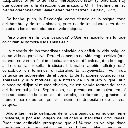
adoptamos el punto de vista «introspeccionista» (y entonces hay
que oponerse a la dirección que inauguró G. T. Fechner, en su
Nanna oder über das Seelenleben der Pflanzen,
Leipzig, 1848).
De hecho, pues, la Psicología, como ciencia de la psique, trata
del hombre y de los animales, pero no de las plantas; es decir,
estudia a los seres dotados de vida psíquica.
Pero ¿qué es la vida psíquica? ¿Qué es aquello en lo que
coinciden el hombre y los animales?
La mayoría de los tratadistas coincide en definir la vida psíquica
como vida cognoscitiva. Pero el concepto de vida cognoscitiva (aun
cuando se vea en él el intelectualismo y se dé cabida, desde luego,
a lo que la filosofía tradicional llamaba apetito elícito) está
concebido en términos unilateralmente
subjetivistas
. Por vida
psíquica se sobreentiende el conjunto de funciones cognoscitivas,
apetitivas y aun motrices, que brotan de un sujeto y que, aun
cuando se dirijan al mundo objetivo, siguen siendo
formas
del ser o
del haber subjetivo. Según esto, se presupone un sujeto en sí
mismo constituido que se desarrolla, ciertamente, gracias al
mundo, pero que es, por sí mismo, el depositario de la vida
psíquica.
Ahora bien: esta definición de la vida psíquica es notoriamente
unilateral, y por ello, origen de muchas e insolubles dificultades.
Pues esta definición presupone que el
Mundo
es ya algo dado
previamente, un receptáculo en el cual tiene a bien comenzar a