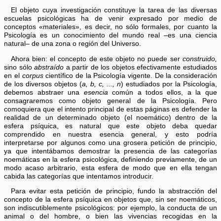
El objeto cuya investigación constituye la tarea de las diversas
escuelas psicológicas ha de venir expresado por medio de
conceptos «materiales», es decir, no sólo formales, por cuanto la
Psicología es un conocimiento del mundo real –es una ciencia
natural– de una zona o región del Universo.
Ahora bien: el concepto de este objeto no puede ser
construido,
sino sólo
abstraído
a partir de los objetos efectivamente estudiados
en el
corpus
científico de la Psicología vigente. De la consideración
de los diversos objetos (
a, b, c, ..., n
) estudiados por la Psicología,
debemos abstraer una
esencia
común a todos ellos, a la que
consagraremos como objeto general de la Psicología. Pero
comoquiera que el intento principal de estas páginas es defender la
realidad de un determinado objeto (el noemático) dentro de la
esfera psíquica, es natural que este objeto deba quedar
comprendido en nuestra esencia general, y esto podría
interpretarse por algunos como una grosera petición de principio,
ya que intentábamos demostrar la presencia de las categorías
noemáticas en la esfera psicológica, definiendo previamente, de un
modo acaso arbitrario, esta esfera de modo que en ella tengan
cabida las categorías que intentamos introducir.
Para evitar esta petición de principio, fundo la abstracción del
concepto de la esfera psíquica en objetos que, sin ser noemáticos,
son indiscutiblemente psicológicos: por ejemplo, la conducta de un
animal o del hombre, o bien las vivencias recogidas en la