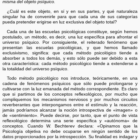
misma del objeto psíquico.
¿Cuál es este objeto, en sí y en sus partes, y qué naturaleza
singular ha de convenirle para que cada una de sus categorías
pueda pretender erigirse en luz exclusiva del objeto total?
Cada una de las escuelas psicológicas constituye, según hemos
postulado, un método, es decir, una luz específica para afrontar el
universo psíquico. Por consiguiente, el reiterado fenómeno que
presentan las escuelas psicológicas, y que hemos llamado
exclusivismo, significa: que cada método psicológico tiende a
absorber a todos los demás, y esto sólo puede ser debido a esta
otra característica: cada método psicológico tiende a extenderse a
la totalidad del universo psíquico.
Todo método psicológico nos introduce, teóricamente, en una
cadena de fenómenos psíquicos que sólo puede prolongarse y
cultivarse con la luz emanada del método correspondiente. Es claro
que si partimos de los conceptos reflexológicos, por mucho que
compliquemos los mecanismos nerviosos y por muchos circuitos
reverberantes que interpongamos entre el estímulo y la reacción,
jamás podríamos alcanzar la noción introspectiva de «imagen» o
de «sentimiento». Puede decirse, por tanto, que el punto de vista
reflexológico determina una serie específica y «autónoma» de
conceptos. Cuando W. Bechterev declara: «Opinamos que la
Psicología objetiva no debe ocuparse en ningún sentido de los
datos proporcionados por la introspección. Su finalidad es indagar y