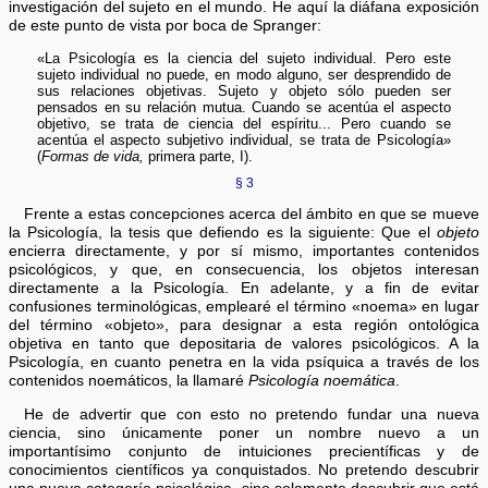
investigación del sujeto en el mundo. He aquí la diáfana exposición
de este punto de vista por boca de Spranger:
«La Psicología es la ciencia del sujeto individual. Pero este
sujeto individual no puede, en modo alguno, ser desprendido de
sus relaciones objetivas. Sujeto y objeto sólo pueden ser
pensados en su relación mutua. Cuando se acentúa el aspecto
objetivo, se trata de ciencia del espíritu... Pero cuando se
acentúa el aspecto subjetivo individual, se trata de Psicología»
(
Formas de vida,
primera parte, I).
§ 3
Frente a estas concepciones acerca del ámbito en que se mueve
la Psicología, la tesis que defiendo es la siguiente: Que el
objeto
encierra directamente, y por sí mismo, importantes contenidos
psicológicos, y que, en consecuencia, los objetos interesan
directamente a la Psicología. En adelante, y a fin de evitar
confusiones terminológicas, emplearé el término «noema» en lugar
del término «objeto», para designar a esta región ontológica
objetiva en tanto que depositaria de valores psicológicos. A la
Psicología, en cuanto penetra en la vida psíquica a través de los
contenidos noemáticos, la llamaré
Psicología noemática
.
He de advertir que con esto no pretendo fundar una nueva
ciencia, sino únicamente poner un nombre nuevo a un
importantísimo conjunto de intuiciones precientíficas y de
conocimientos científicos ya conquistados. No pretendo descubrir