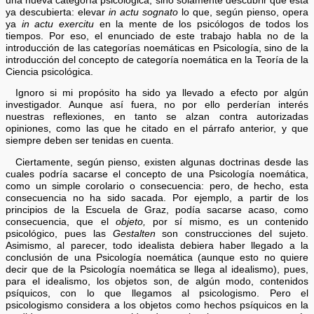
una nueva categoría psicológica, sino solamente descubrir que está
ya descubierta: elevar
in actu sognato
lo que, según pienso, opera
ya
in actu exercitu
en la mente de los psicólogos de todos los
tiempos. Por eso, el enunciado de este trabajo habla no de la
introducción de las categorías noemáticas en Psicología, sino de la
introducción del concepto de categoría noemática en la Teoría de la
Ciencia psicológica.
Ignoro si mi propósito ha sido ya llevado a efecto por algún
investigador. Aunque así fuera, no por ello perderían interés
nuestras reflexiones, en tanto se alzan contra autorizadas
opiniones, como las que he citado en el párrafo anterior, y que
siempre deben ser tenidas en cuenta.
Ciertamente, según pienso, existen algunas doctrinas desde las
cuales podría sacarse el concepto de una Psicología noemática,
como un simple corolario o consecuencia: pero, de hecho, esta
consecuencia no ha sido sacada. Por ejemplo, a partir de los
principios de la Escuela de Graz, podía sacarse acaso, como
consecuencia, que el
objeto,
por sí mismo, es un contenido
psicológico, pues las
Gestalten
son construcciones del sujeto.
Asimismo, al parecer, todo idealista debiera haber llegado a la
conclusión de una Psicología noemática (aunque esto no quiere
decir que de la Psicología noemática se llega al idealismo), pues,
para el idealismo, los objetos son, de algún modo, contenidos
psíquicos, con lo que llegamos al psicologismo. Pero el
psicologismo considera a los objetos como hechos psíquicos en la