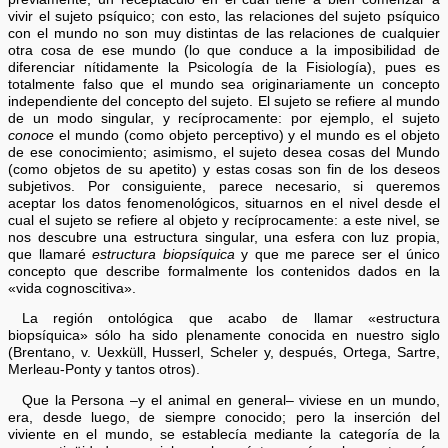
vivir el sujeto psíquico; con esto, las relaciones del sujeto psíquico
con el mundo no son muy distintas de las relaciones de cualquier
otra cosa de ese mundo (lo que conduce a la imposibilidad de
diferenciar nítidamente la Psicología de la Fisiología), pues es
totalmente falso que el mundo sea originariamente un concepto
independiente del concepto del sujeto. El sujeto se refiere al mundo
de un modo singular, y recíprocamente: por ejemplo, el sujeto
conoce
el mundo (como objeto perceptivo) y el mundo es el objeto
de ese conocimiento; asimismo, el sujeto desea cosas del Mundo
(como objetos de su apetito) y estas cosas son fin de los deseos
subjetivos. Por consiguiente, parece necesario, si queremos
aceptar los datos fenomenológicos, situarnos en el nivel desde el
cual el sujeto se refiere al objeto y recíprocamente: a este nivel, se
nos descubre una estructura singular, una esfera con luz propia,
que llamaré
estructura biopsíquica
y que me parece ser el único
concepto que describe formalmente los contenidos dados en la
«vida cognoscitiva».
La región ontológica que acabo de llamar «estructura
biopsíquica» sólo ha sido plenamente conocida en nuestro siglo
(Brentano, v. Uexküll, Husserl, Scheler y, después, Ortega, Sartre,
Merleau-Ponty y tantos otros).
Que la Persona –y el animal en general– viviese en un mundo,
era, desde luego, de siempre conocido; pero la inserción del
viviente en el mundo, se establecía mediante la categoría de la