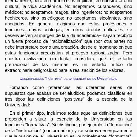
internamente, pero en cambio ellos implican, en nuestro círculo
cultural, la vida académica. No aceptamos curanderos, sino
médicos; no aceptamos magos, sino ingenieros; no aceptamos
hechiceros, sino psicólogos; no aceptamos sicofantes, sino
abogados. En general: exigimos que estas profesiones o
funciones –cuyas análogas, en otros círculos culturales, se
desenvuelven al margen de la vida académica– hayan recibido
un fuerte proceso de “racionalización” que (por otra parte) no
debe interpretare como una creación, desde el momento en que
estas funciones preexistían al proceso racionalizador. Pero
nuestra civilización occidental considera que el estadio
prerracional de las mismas es un estadio mítico de
extraordinaria peligrosidad para la realización de los valores.
Descripciones “positivas” de la esencia de la Universidad
Tomando como referencias las diferentes series de
supuestos que acaban de ser aludidos, podemos clasificar en
tres tipos las definiciones “positivas” de la esencia de la
Universidad:
En el primer tipo, incluimos todas aquellas definiciones que
propenden a situar la esencia de la Universidad en las
funciones “formativas”. Se distingue, por ejemplo, la “formación”
de la “instrucción” (o información) y se subraya enérgicamente
que la misión de la Universidad es, principalmente, “formativa”.