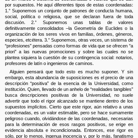
por supuestos. He aquí diferentes tipos de estas coordenadas:
1.° Suponemos un conjunto de patrones de conducta humana,
social, política o religiosa, que se declaran fuera de toda
discusión. 2.° Suponemos unas tablas de valores
definitivamente consolidados –la Geometría de Euclides o la
organización de los seres vivos en familias, órdenes, géneros,
especies, etcétera. 3.° Suponemos, otras veces, un sistema de
“profesiones” pensadas como formas de vida que se ofrecen “a
priori” a las nuevas promociones y sobre las cuales no se
plantea siquiera la cuestión de su contingencia social: notarios,
profesores de latín o ingenieros de caminos.
Alguien pensará que todo esto es mucho suponer. Y sin
embargo, esta abundancia de suposiciones es el precio de una
descripción “positiva” de la esencia de la Universidad, como
institución. Quien, llevado de un anhelo de “realidades tangibles”
busca descripciones positivas de la Universidad, no suele
advertir que todo el rigor alcanzado se mantiene dentro de los
supuestos implícitos. Cierto que este rigor, aún relativo a unas
coordenadas, es un valor estimable, pero se hace sumamente
peligroso cuando, olvidándose de las coordenadas, necesarias
para la determinación de esos rasgos positivos, se erige en
evidencia absoluta e incondicionada. Entonces, ese rigor es
sólo, por lo menos, ingenua inocencia y, por lo más, fanatismo