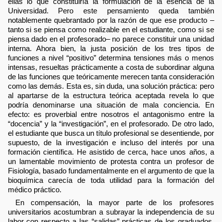
ellas lo que constituiría la formulación de la esencia de la
Universidad. Pero este pensamiento queda también
notablemente quebrantado por la razón de que ese producto –
tanto si se piensa como realizable en el estudiante, como si se
piensa dado en el profesorado– no parece constituir una unidad
interna. Ahora bien, la justa posición de los tres tipos de
funciones a nivel “positivo” determina tensiones más o menos
intensas, resueltas prácticamente a costa de subordinar alguna
de las funciones que teóricamente merecen tanta consideración
como las demás. Esta es, sin duda, una solución práctica: pero
al apartarse de la estructura teórica aceptada revela lo que
podría denominarse una situación de mala conciencia. En
efecto: es proverbial entre nosotros el antagonismo entre la
“docencia” y la “investigación”, en el profesorado. De otro lado,
el estudiante que busca un título profesional se desentiende, por
supuesto, de la investigación e incluso del interés por una
formación científica. He asistido de cerca, hace unos años, a
un lamentable movimiento de protesta contra un profesor de
Fisiología, basado fundamentalmente en el argumento de que la
bioquímica carecía de toda utilidad para la formación del
médico práctico.
En compensación, la mayor parte de los profesores
universitarios acostumbran a subrayar la independencia de su
labor con respecto a las “salidas” prácticas de los graduados.