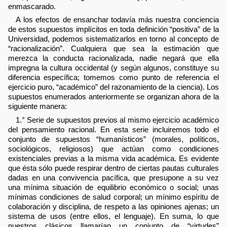
enmascarado.
A los efectos de ensanchar todavía más nuestra conciencia
de estos supuestos implícitos en toda definición “positiva” de la
Universidad, podemos sistematizarlos en torno al concepto de
“racionalización”. Cualquiera que sea la estimación que
merezca la conducta racionalizada, nadie negará que ella
impregna la cultura occidental (y según algunos, constituye su
diferencia específica; tomemos como punto de referencia el
ejercicio puro, “académico” del razonamiento de la ciencia). Los
supuestos enumerados anteriormente se organizan ahora de la
siguiente manera:
1.° Serie de supuestos previos al mismo ejercicio académico
del pensamiento racional. En esta serie incluiremos todo el
conjunto de supuestos “humanísticos” (morales, políticos,
sociológicos, religiosos) que actúan como condiciones
existenciales previas a la misma vida académica. Es evidente
que ésta sólo puede respirar dentro de ciertas pautas culturales
dadas en una convivencia pacífica, que presupone a su vez
una mínima situación de equilibrio económico o social; unas
mínimas condiciones de salud corporal; un mínimo espíritu de
colaboración y disciplina, de respeto a las opiniones ajenas; un
sistema de usos (entre ellos, el lenguaje). En suma, lo que
nuestros clásicos llamarían un conjunto de “virtudes”