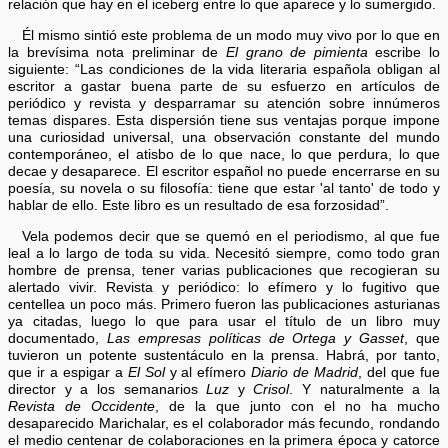
relación que hay en el iceberg entre lo que aparece y lo sumergido.
Él mismo sintió este problema de un modo muy vivo por lo que en
la brevísima nota preliminar de
El grano de pimienta
escribe lo
siguiente: “Las condiciones de la vida literaria española obligan al
escritor a gastar buena parte de su esfuerzo en artículos de
periódico y revista y desparramar su atención sobre innúmeros
temas dispares. Esta dispersión tiene sus ventajas porque impone
una curiosidad universal, una observación constante del mundo
contemporáneo, el atisbo de lo que nace, lo que perdura, lo que
decae y desaparece. El escritor español no puede encerrarse en su
poesía, su novela o su filosofía: tiene que estar 'al tanto' de todo y
hablar de ello. Este libro es un resultado de esa forzosidad”.
Vela podemos decir que se quemó en el periodismo, al que fue
leal a lo largo de toda su vida. Necesitó siempre, como todo gran
hombre de prensa, tener varias publicaciones que recogieran su
alertado vivir. Revista y periódico: lo efímero y lo fugitivo que
centellea un poco más. Primero fueron las publicaciones asturianas
ya citadas, luego lo que para usar el título de un libro muy
documentado,
Las empresas políticas de Ortega y Gasset
, que
tuvieron un potente sustentáculo en la prensa. Habrá, por tanto,
que ir a espigar a
El Sol
y al efímero
Diario de Madrid
, del que fue
director y a los semanarios
Luz
y
Crisol
. Y naturalmente a la
Revista de Occidente
, de la que junto con el no ha mucho
desaparecido Marichalar, es el colaborador más fecundo, rondando
el medio centenar de colaboraciones en la primera época y catorce