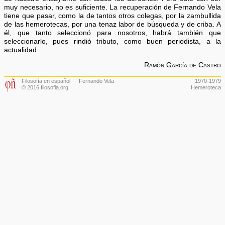
muy necesario, no es suficiente. La recuperación de Fernando Vela
tiene que pasar, como la de tantos otros colegas, por la zambullida
de las hemerotecas, por una tenaz labor de búsqueda y de criba. A
él, que tanto seleccionó para nosotros, habrá también que
seleccionarlo, pues rindió tributo, como buen periodista, a la
actualidad.
Ramón García de Castro
Filosofía en español
Fernando Vela
1970-1979
© 2016 filosofia.org
Hemeroteca