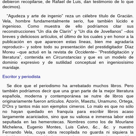
debieron recopilarse, de Rafael de Luis, dan testimonio de lo que
decimos).
“Agudeza y arte de ingenio” reza un célebre título de Gracián.
Vela, hombre fundamentalmente serio, fue también lúcido e
ingenioso. Como muestra de ello podríamos citar sus
reconstrucciones “Un día de Clarín” y “Un día de Jovellanos” –dos
breves y deliciosos artículos, el último de los cuales y en honor a la
publicación en que aparecen estas líneas, bien me agradaría
reproducir– y sobre todo su presentación del prestidigitador Díaz
Moreu –que actuó en la revista de
Occidente–
“Prestidigitación y
literatura”, contenida en
Circunstancias
y que es un modelo de
dominio expresivo y de sutilidad conceptual en ingeniosísimo
maridaje.
Escritor y periodista
Se dice que el periodismo ha arrebatado muchos libros. Pero
también podríamos decir que una gran parte de la mejor literatura
española, moderna y contemporánea se nutre de libros que
originariamente fueron artículos. Azorín, Maeztu, Unamuno, Ortega,
D'Ors y tantos más son ejemplos cimeros. Lo malo es que no sólo
no hayan quedado en franquía para escribir libros acaso
largamente acariciados, sino que su valiosa e inmensa labor esté
sepultada en las hemerotecas. Nombres como los de Mourlane
Michelena, Eugenio Montes, Luis Calvo, &c., &c. y nuestro
Fernando Vela, cuya obra recopilada no guarda ni siquiera la