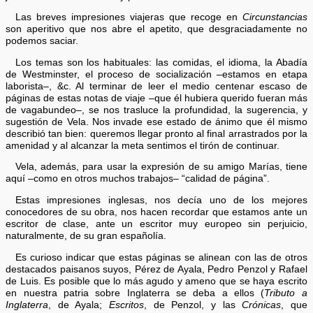
Las breves impresiones viajeras que recoge en
Circunstancias
son aperitivo que nos abre el apetito, que desgraciadamente no
podemos saciar.
Los temas son los habituales: las comidas, el idioma, la Abadía
de Westminster, el proceso de socialización –estamos en etapa
laborista–, &c. Al terminar de leer el medio centenar escaso de
páginas de estas notas de viaje –que él hubiera querido fueran más
de vagabundeo–, se nos trasluce la profundidad, la sugerencia, y
sugestión de Vela. Nos invade ese estado de ánimo que él mismo
describió tan bien: queremos llegar pronto al final arrastrados por la
amenidad y al alcanzar la meta sentimos el tirón de continuar.
Vela, además, para usar la expresión de su amigo Marías, tiene
aquí –como en otros muchos trabajos– “calidad de página”.
Estas impresiones inglesas, nos decía uno de los mejores
conocedores de su obra, nos hacen recordar que estamos ante un
escritor de clase, ante un escritor muy europeo sin perjuicio,
naturalmente, de su gran españolía.
Es curioso indicar que estas páginas se alinean con las de otros
destacados paisanos suyos, Pérez de Ayala, Pedro Penzol y Rafael
de Luis. Es posible que lo más agudo y ameno que se haya escrito
en nuestra patria sobre Inglaterra se deba a ellos (
Tributo a
Inglaterra
, de Ayala;
Escritos
, de Penzol, y las
Crónicas
, que