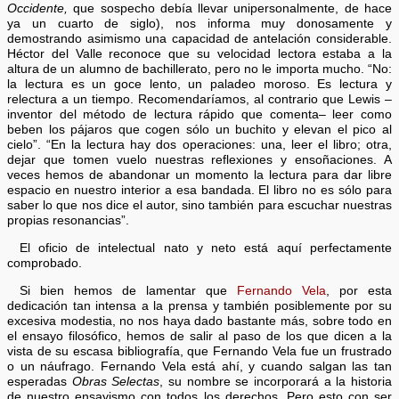
Occidente,
que sospecho debía llevar unipersonalmente, de hace
ya un cuarto de siglo), nos informa muy donosamente y
demostrando asimismo una capacidad de antelación considerable.
Héctor del Valle reconoce que su velocidad lectora estaba a la
altura de un alumno de bachillerato, pero no le importa mucho. “No:
la lectura es un goce lento, un paladeo moroso. Es lectura y
relectura a un tiempo. Recomendaríamos, al contrario que Lewis –
inventor del método de lectura rápido que comenta– leer como
beben los pájaros que cogen sólo un buchito y elevan el pico al
cielo”. “En la lectura hay dos operaciones: una, leer el libro; otra,
dejar que tomen vuelo nuestras reflexiones y ensoñaciones. A
veces hemos de abandonar un momento la lectura para dar libre
espacio en nuestro interior a esa bandada. El libro no es sólo para
saber lo que nos dice el autor, sino también para escuchar nuestras
propias resonancias”.
El oficio de intelectual nato y neto está aquí perfectamente
comprobado.
Si bien hemos de lamentar que
Fernando Vela
, por esta
dedicación tan intensa a la prensa y también posiblemente por su
excesiva modestia, no nos haya dado bastante más, sobre todo en
el ensayo filosófico, hemos de salir al paso de los que dicen a la
vista de su escasa bibliografía, que Fernando Vela fue un frustrado
o un náufrago. Fernando Vela está ahí, y cuando salgan las tan
esperadas
Obras Selectas
, su nombre se incorporará a la historia
de nuestro ensayismo con todos los derechos. Pero esto con ser