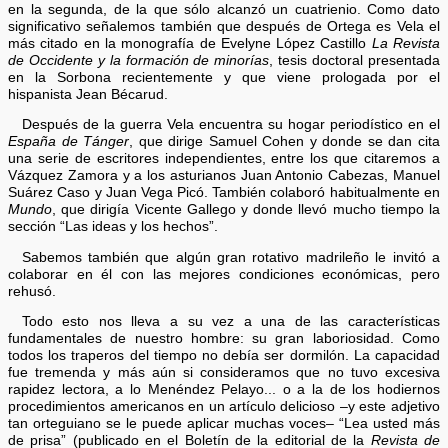
en la segunda, de la que sólo alcanzó un cuatrienio. Como dato
significativo señalemos también que después de Ortega es Vela el
más citado en la monografía de Evelyne López Castillo
La Revista
de Occidente y la formación de minorías
, tesis doctoral presentada
en la Sorbona recientemente y que viene prologada por el
hispanista Jean Bécarud.
Después de la guerra Vela encuentra su hogar periodístico en el
España de Tánger
, que dirige Samuel Cohen y donde se dan cita
una serie de escritores independientes, entre los que citaremos a
Vázquez Zamora y a los asturianos Juan Antonio Cabezas, Manuel
Suárez Caso y Juan Vega Picó. También colaboró habitualmente en
Mundo
, que dirigía Vicente Gallego y donde llevó mucho tiempo la
sección “Las ideas y los hechos”.
Sabemos también que algún gran rotativo madrileño le invitó a
colaborar en él con las mejores condiciones económicas, pero
rehusó.
Todo esto nos lleva a su vez a una de las características
fundamentales de nuestro hombre: su gran laboriosidad. Como
todos los traperos del tiempo no debía ser dormilón. La capacidad
fue tremenda y más aún si consideramos que no tuvo excesiva
rapidez lectora, a lo Menéndez Pelayo... o a la de los hodiernos
procedimientos americanos en un artículo delicioso –y este adjetivo
tan orteguiano se le puede aplicar muchas voces– “Lea usted más
de prisa” (publicado en el Boletín de la editorial de la
Revista de