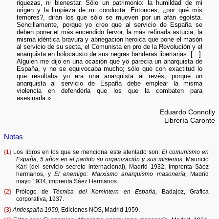
riquezas, ni bienestar. Sólo un patrimonio: la humildad de mi
origen y la limpieza de mi conducta. Entonces, ¿por qué mis
temores?, dirán los que sólo se mueven por un afán egoísta.
Sencillamente, porque yo creo que al servicio de España se
deben poner el más encendido fervor, la más refinada astucia, la
misma idéntica bravura y abnegación heroica que pone el masón
al servicio de su secta, el Comunista en pro de la Revolución y el
anarquista en holocausto de sus negras banderas libertarias. […]
Alguien me dijo en una ocasión que yo parecía un anarquista de
España, y no se equivocaba mucho; sólo que con exactitud lo
que resultaba yo era una anarquista al revés, porque un
anarquista al servicio de España debe emplear la misma
violencia en defenderla que los que la combaten para
asesinarla.»
Eduardo Connolly
Librería Caronte
Notas
{1}
Los libros en los que se menciona este atentado son:
El comunismo en
España, 5 años en el partido su organización y sus misterios,
Mauricio
Karl (del servicio secreto internacional), Madrid 1932, Imprenta Sáez
hermanos, y
El enemigo: Marxismo anarquismo masonería,
Madrid
mayo 1934, imprenta Sáez Hermanos.
{2}
Prólogo de
Técnica del Komintern en España,
Badajoz, Grafica
corporativa, 1937.
{3}
Antiespaña 1959,
Ediciones NOS, Madrid 1959.