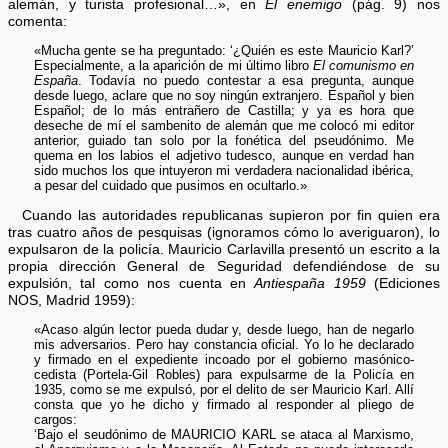
alemán, y turista profesional…», en
El enemigo
(pág. 9) nos
comenta:
«Mucha gente se ha preguntado: ‘¿Quién es este Mauricio Karl?’
Especialmente, a la aparición de mi último libro
El comunismo en
España
. Todavía no puedo contestar a esa pregunta, aunque
desde luego, aclare que no soy ningún extranjero. Español y bien
Español; de lo más entrañero de Castilla; y ya es hora que
deseche de mí el sambenito de alemán que me colocó mi editor
anterior, guiado tan solo por la fonética del pseudónimo. Me
quema en los labios el adjetivo tudesco, aunque en verdad han
sido muchos los que intuyeron mi verdadera nacionalidad ibérica,
a pesar del cuidado que pusimos en ocultarlo.»
Cuando las autoridades republicanas supieron por fin quien era
tras cuatro años de pesquisas (ignoramos cómo lo averiguaron), lo
expulsaron de la policía. Mauricio Carlavilla presentó un escrito a la
propia dirección General de Seguridad defendiéndose de su
expulsión, tal como nos cuenta en
Antiespaña 1959
(Ediciones
NOS, Madrid 1959):
«Acaso algún lector pueda dudar y, desde luego, han de negarlo
mis adversarios. Pero hay constancia oficial. Yo lo he declarado
y firmado en el expediente incoado por el gobierno masónico-
cedista (Portela-Gil Robles) para expulsarme de la Policía en
1935, como se me expulsó, por el delito de ser Mauricio Karl. Allí
consta que yo he dicho y firmado al responder al pliego de
cargos:
‘Bajo el seudónimo de MAURICIO KARL se ataca al Marxismo,