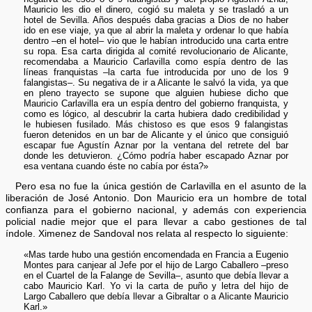
Mauricio les dio el dinero, cogió su maleta y se trasladó a un
hotel de Sevilla. Años después daba gracias a Dios de no haber
ido en ese viaje, ya que al abrir la maleta y ordenar lo que había
dentro –en el hotel– vio que le habían introducido una carta entre
su ropa. Esa carta dirigida al comité revolucionario de Alicante,
recomendaba a Mauricio Carlavilla como espía dentro de las
líneas franquistas –la carta fue introducida por uno de los 9
falangistas–. Su negativa de ir a Alicante le salvó la vida, ya que
en pleno trayecto se supone que alguien hubiese dicho que
Mauricio Carlavilla era un espía dentro del gobierno franquista, y
como es lógico, al descubrir la carta hubiera dado credibilidad y
le hubiesen fusilado. Más chistoso es que esos 9 falangistas
fueron detenidos en un bar de Alicante y el único que consiguió
escapar fue Agustín Aznar por la ventana del retrete del bar
donde les detuvieron. ¿Cómo podría haber escapado Aznar por
esa ventana cuando éste no cabía por ésta?»
Pero esa no fue la única gestión de Carlavilla en el asunto de la
liberación de José Antonio. Don Mauricio era un hombre de total
confianza para el gobierno nacional, y además con experiencia
policial nadie mejor que el para llevar a cabo gestiones de tal
índole. Ximenez de Sandoval nos relata al respecto lo siguiente:
«Mas tarde hubo una gestión encomendada en Francia a Eugenio
Montes para canjear al Jefe por el hijo de Largo Caballero –preso
en el Cuartel de la Falange de Sevilla–, asunto que debía llevar a
cabo Mauricio Karl. Yo vi la carta de puño y letra del hijo de
Largo Caballero que debía llevar a Gibraltar o a Alicante Mauricio
Karl.»