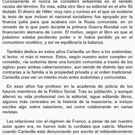
Curiosamente él nunca se consideró antisemita en el sentido
racista del término. Es más, edita otro libro su editorial en el año 55
titulado
El dinero de Hitler,
muy raro y curioso en el que se sostiene
la tesis de que incluso el nacional socialismo fue apoyado por la
finanza judía para que acabara con la Rusia comunista, en un
remedo de lo que pasó durante la primera Guerra Mundial con la
financiación alemana de Lenin. El motivo, según el libro es que el
judaismo estaba perdiendo poder o lo había perdido ya en el
comunismo soviético, y así se equilibraría la balanza.
También dedica en estos años Carlavilla un libro a los sodomitas,
sí lector, ni más ni menos. Estos, según nuestro autor cumplen un
cometido, «la sodomía tiene una función comunista a través de los
siglos» pues ambas «aberraciones», aun siendo de distinto tipo son
contrarias a la familia a la propiedad privada y al orden tradicional.
Carlavilla cree ver un interés muto entre sodomitas y comunistas.
En esos años fue profesor en la academia de policía de los
futuros miembros de la Político Social. Tras su jubilación, y aunque
alternó su vida profesional con la editorial, sigue editando libros,
algunos más centrados en la historia de la masonería, e incluso
escribe algo sobre satanismo, así como colaborando en varias
revistas.
Las relaciones con el régimen de Franco, a pesar de ser nuestro
autor quien era, no fueron todo lo cordiales que cabría. Máxime
cuando Carlavilla está denunciando por escrito el reblandecimiento