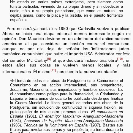
He estado en varios países extranjeros, pero siempre como
turista particular, viviendo de su propio dinero y sin obedecer a
nadie; sólo a su propio patriotismo, que como es natural, no
dejaba jamás, como la placa y la pistola, en el puesto fronterizo
español.»
Pero no será ya hasta los 1950 que Carlavilla vuelve a publicar.
Ahora se inicia una etapa editorial menos interesante según mi
opinión. Don Mauricio deviene en un admirador del anticomunismo
americano al que considera un bastión contra el comunismo,
aunque no por ello deja de señalar las ‘infiltraciones judeo-
masónico-comunistas’ que sufre el imperio USA. Admirador confeso
{9}
{10}
del senador Mc Carthy
al que dedicará incluso una obra
, en
estos años sus obras se vuelven menos locales, y más
{11}
internacionales. Él mismo
nos cuenta la nueva orientación:
«El tema de todas mis obras de Postguerra es el Comunismo; el
Comunismo en su acción internacional, sus progenitores,
Judaísmo, Masonería, sus iniquidades y hombres decisivos. Es
el comunismo como peligro para la Humanidad, la Cristiandad y
España el tema único de cuanto he publicado desde que finalizó
la Guerra Mundial. La línea general de todas mis obras de la
Postguerra, sin solución de continuidad ni siquiera flexión, es
prolongación de mis cuatro primeras obras:
El comunismo en
España
(1931),
El enemigo: Marxismo- Anarquismo-Masonería
(1934),
Asesinos de España: Marxismo-Anarquismo-Masonería
(1935),
Técnica de la Komintern en España
(1937). Bastan sus
títulos para revelar sus temas y su propósito; su tema durante la