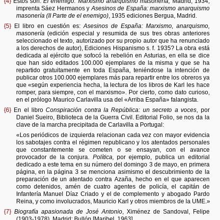
{4}
Estos son:
El enemigo: Marxismo anarquismo masonería,
Madrid, 1934,
imprenta Sáez Hermanos y
Asesinos de España: marxismo anarquismo
masonería (II Parte de el enemigo)
, 1935 ediciones Bergua, Madrid.
{5}
El libro en cuestión es:
Asesinos de España: Marxismo, anarquismo,
masonería
(edición especial y resumida de sus tres obras anteriores
seleccionado el texto, autorizado por su propio autor que ha renunciado
a los derechos de autor), Ediciones Hispanismo s. f. 1935? La obra está
dedicada al ejército que sofocó la rebelión en Asturias, en ella se dice
que han sido editados 100.000 ejemplares de la misma y que se ha
repartido gratuitamente en toda España, teniéndose la intención de
publicar otros 100.000 ejemplares más para repartir entre los obreros ya
que «según experiencia hecha, la lectura de los libros de Karl les hace
romper, para siempre, con el marxismo». Por cierto, como dato curioso,
en el prólogo Maurico Carlavilla usa del «Arriba España» falangista.
{6}
En el libro
Conspiración contra la República: un secreto a voces
, por
Daniel Sueiro, Biblioteca de la Guerra Civil. Editorial Folio, se nos da la
clave de la marcha precipitada de Carlavilla a Portugal:
«Los periódicos de izquierda relacionan cada vez con mayor evidencia
los sabotajes contra el régimen republicano y los atentados personales
que constantemente se cometen o se ensayan, con el avance
provocador de la conjura.
Política,
por ejemplo, publica un editorial
dedicado a este tema en su número del domingo 3 de mayo, en primera
página, en la página 3 se menciona asimismo el descubrimiento de la
preparación de un atentado contra Azaña, hecho en el que aparecen
como detenidos, amén de cuatro agentes de policía, el capitán de
Infantería Manuel Díaz Criado y el de complemento y abogado Pardo
Reina, y como involucrados, Mauricio Karl y otros miembros de la UME.»
{7}
Biografía apasionada de José Antonio
, Ximénez de Sandoval, Felipe
(1903-1978), Madrid: Bullón [Maribel, 1963]