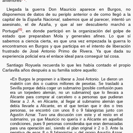
anteriores
.
Llegada la guerra Don Mauricio aparece en Burgos, no
disponemos de datos de su periplo anterior o de como llegó a la
capital de la
España Nacional
, sabemos que al parecer, intentó un
asesinato, el de Azaña, y que al ser descubierto marchó a
{6}
Portugal
, en donde participó en la organización del golpe de
estado que preparaban Mola y generales afines. Lo que sí
sabemos a ciencia cierta, es que una vez empezada la guerra lo
encontramos en Burgos y que participa en el intento de liberación
frustrado de José Antonio Primo de Rivera. Ya que dada su
experiencia policial era el enlace ideal para conseguir tal cosa.
Santiago Royuela recuerda lo que les había contado el propio
Carlavilla años después a su familia sobre aquello:
«En Burgos le proponen ir a liberar a José Antonio. Le dieron un
maletín con dos o cuatros millones de pesetas. Se trasladó a
Sevilla porque debía coger un submarino [posible confusión pues
era un torpedero alemán, no un submarino] que lo llevara a
Alicante para comprar al carcelero o a personas que pudieran
liberar a J. A. en Alicante, al llegar al submarino alemán que
debía llevarle a Alicante, en el que tenían que ir dos o tres
personas, se encontró con unos 8 o 9 falangistas junto con
Agustín Aznar. Tuvo una discusión con este y el resto en el
submarino, ya que Mauricio no quería ir a Alicante en aquellas
condiciones, pues 9 personas consideraba que eran demasiadas
para una operación así, siendo el plan original ir 2 o 3. Ante la
negativa de esos 8 o 9 falangistas y del propio Agustín Aznar,