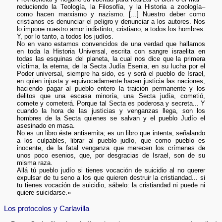
reduciendo la Teología, la Filosofía, y la Historia a zoología–
como hacen marxismo y nazismo. [...] Nuestro deber como
cristianos es denunciar el peligro y denunciar a los autores. Nos
lo impone nuestro amor indistinto, cristiano, a todos los hombres.
Y, por lo tanto, a todos los judíos.
No en vano estamos convencidos de una verdad que hallamos
en toda la Historia Universal, escrita con sangre israelita en
todas las esquinas del planeta, la cual nos dice que la primera
víctima, la eterna, de la Secta Judía Esenia, en su lucha por el
Poder universal, siempre ha sido, es y será el pueblo de Israel,
en quien injusta y equivocadamente hacen justicia las naciones,
haciendo pagar al pueblo entero la traición permanente y los
delitos que una escasa minoría, una Secta judía, cometió,
comete y cometerá. Porque tal Secta es poderosa y secreta... Y
cuando la hora de las justicias y venganzas llega, son los
hombres de la Secta quienes se salvan y el pueblo Judío el
asesinado en masa.
No es un libro éste antisemita; es un libro que intenta, señalando
a los culpables, librar al pueblo judío, que como pueblo es
inocente, de la fatal venganza que merecen los crímenes de
unos poco esenios, que, por desgracias de Israel, son de su
misma raza.
Allá tú pueblo judío si tienes vocación de suicidio al no querer
expulsar de tu seno a los que quieren destruir la cristiandad... si
tu tienes vocación de suicidio, sábelo: la cristiandad ni puede ni
quiere suicidarse.»
Los protocolos y Carlavilla