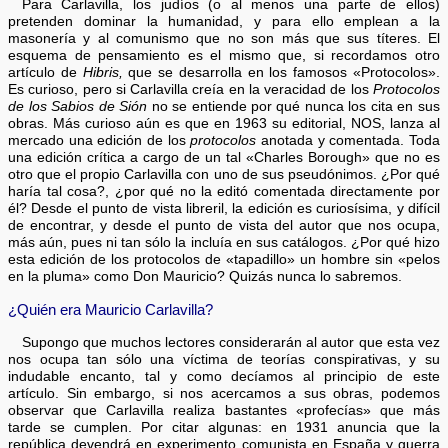
Para Carlavilla, los judíos (o al menos una parte de ellos)
pretenden dominar la humanidad, y para ello emplean a la
masonería y al comunismo que no son más que sus títeres. El
esquema de pensamiento es el mismo que, si recordamos otro
artículo de
Hibris,
que se desarrolla en los famosos «Protocolos».
Es curioso, pero si Carlavilla creía en la veracidad de los
Protocolos
de los Sabios de Sión
no se entiende por qué nunca los cita en sus
obras. Más curioso aún es que en 1963 su editorial, NOS, lanza al
mercado una edición de los
protocolos
anotada y comentada. Toda
una edición crítica a cargo de un tal «Charles Borough» que no es
otro que el propio Carlavilla con uno de sus pseudónimos. ¿Por qué
haría tal cosa?, ¿por qué no la editó comentada directamente por
él? Desde el punto de vista libreril, la edición es curiosísima, y difícil
de encontrar, y desde el punto de vista del autor que nos ocupa,
más aún, pues ni tan sólo la incluía en sus catálogos. ¿Por qué hizo
esta edición de los protocolos de «tapadillo» un hombre sin «pelos
en la pluma» como Don Mauricio? Quizás nunca lo sabremos.
¿Quién era Mauricio Carlavilla?
Supongo que muchos lectores considerarán al autor que esta vez
nos ocupa tan sólo una víctima de teorías conspirativas, y su
indudable encanto, tal y como decíamos al principio de este
artículo. Sin embargo, si nos acercamos a sus obras, podemos
observar que Carlavilla realiza bastantes «profecías» que más
tarde se cumplen. Por citar algunas: en 1931 anuncia que la
república devendrá en experimento comunista en España y guerra