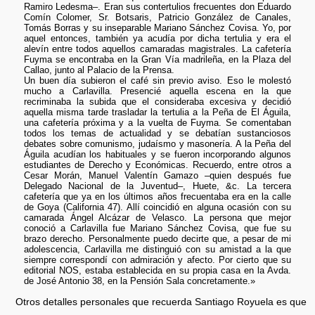
Ramiro Ledesma–. Eran sus contertulios frecuentes don Eduardo
Comín Colomer, Sr. Botsaris, Patricio González de Canales,
Tomás Borras y su inseparable Mariano Sánchez Covisa. Yo, por
aquel entonces, también ya acudía por dicha tertulia y era el
alevín entre todos aquellos camaradas magistrales. La cafetería
Fuyma se encontraba en la Gran Vía madrileña, en la Plaza del
Callao, junto al Palacio de la Prensa.
Un buen día subieron el café sin previo aviso. Eso le molestó
mucho a Carlavilla. Presencié aquella escena en la que
recriminaba la subida que el consideraba excesiva y decidió
aquella misma tarde trasladar la tertulia a la Peña de El Águila,
una cafetería próxima y a la vuelta de Fuyma. Se comentaban
todos los temas de actualidad y se debatían sustanciosos
debates sobre comunismo, judaísmo y masonería. A la Peña del
Águila acudían los habituales y se fueron incorporando algunos
estudiantes de Derecho y Económicas. Recuerdo, entre otros a
Cesar Morán, Manuel Valentín Gamazo –quien después fue
Delegado Nacional de la Juventud–, Huete, &c. La tercera
cafetería que ya en los últimos años frecuentaba era en la calle
de Goya (California 47). Allí coincidió en alguna ocasión con su
camarada Ángel Alcázar de Velasco. La persona que mejor
conoció a Carlavilla fue Mariano Sánchez Covisa, que fue su
brazo derecho. Personalmente puedo decirte que, a pesar de mi
adolescencia, Carlavilla me distinguió con su amistad a la que
siempre correspondí con admiración y afecto. Por cierto que su
editorial NOS, estaba establecida en su propia casa en la Avda.
de José Antonio 38, en la Pensión Sala concretamente.»
Otros detalles personales que recuerda Santiago Royuela es que