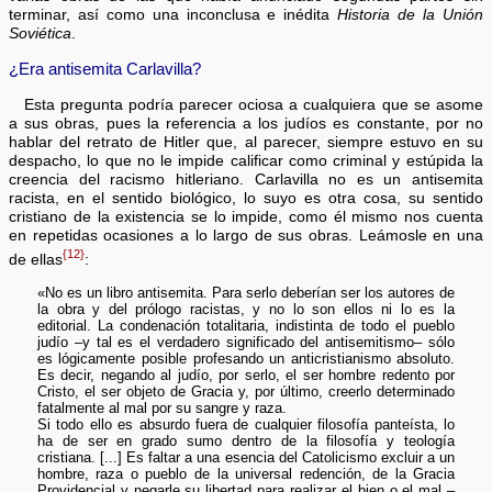
terminar, así como una inconclusa e inédita
Historia de la Unión
Soviética
.
¿Era antisemita Carlavilla?
Esta pregunta podría parecer ociosa a cualquiera que se asome
a sus obras, pues la referencia a los judíos es constante, por no
hablar del retrato de Hitler que, al parecer, siempre estuvo en su
despacho, lo que no le impide calificar como criminal y estúpida la
creencia del racismo hitleriano. Carlavilla no es un antisemita
racista, en el sentido biológico, lo suyo es otra cosa, su sentido
cristiano de la existencia se lo impide, como él mismo nos cuenta
en repetidas ocasiones a lo largo de sus obras. Leámosle en una
{12}
de ellas
:
«No es un libro antisemita. Para serlo deberían ser los autores de
la obra y del prólogo racistas, y no lo son ellos ni lo es la
editorial. La condenación totalitaria, indistinta de todo el pueblo
judío –y tal es el verdadero significado del antisemitismo– sólo
es lógicamente posible profesando un anticristianismo absoluto.
Es decir, negando al judío, por serlo, el ser hombre redento por
Cristo, el ser objeto de Gracia y, por último, creerlo determinado
fatalmente al mal por su sangre y raza.
Si todo ello es absurdo fuera de cualquier filosofía panteísta, lo
ha de ser en grado sumo dentro de la filosofía y teología
cristiana. [...] Es faltar a una esencia del Catolicismo excluir a un
hombre, raza o pueblo de la universal redención, de la Gracia
Providencial y negarle su libertad para realizar el bien o el mal –