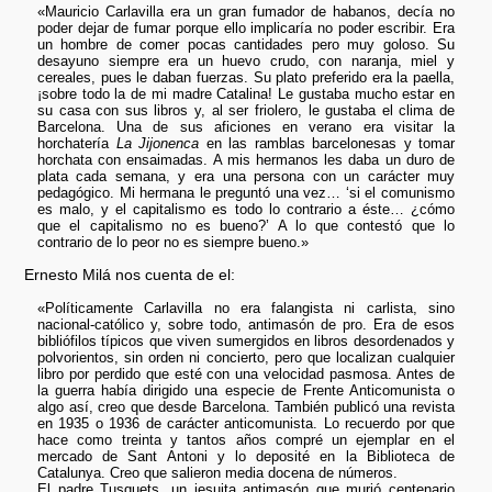
«Mauricio Carlavilla era un gran fumador de habanos, decía no
poder dejar de fumar porque ello implicaría no poder escribir. Era
un hombre de comer pocas cantidades pero muy goloso. Su
desayuno siempre era un huevo crudo, con naranja, miel y
cereales, pues le daban fuerzas. Su plato preferido era la paella,
¡sobre todo la de mi madre Catalina! Le gustaba mucho estar en
su casa con sus libros y, al ser friolero, le gustaba el clima de
Barcelona. Una de sus aficiones en verano era visitar la
horchatería
La Jijonenca
en las ramblas barcelonesas y tomar
horchata con ensaimadas. A mis hermanos les daba un duro de
plata cada semana, y era una persona con un carácter muy
pedagógico. Mi hermana le preguntó una vez… ‘si el comunismo
es malo, y el capitalismo es todo lo contrario a éste… ¿cómo
que el capitalismo no es bueno?’ A lo que contestó que lo
contrario de lo peor no es siempre bueno.»
Ernesto Milá nos cuenta de el:
«Políticamente Carlavilla no era falangista ni carlista, sino
nacional-católico y, sobre todo, antimasón de pro. Era de esos
bibliófilos típicos que viven sumergidos en libros desordenados y
polvorientos, sin orden ni concierto, pero que localizan cualquier
libro por perdido que esté con una velocidad pasmosa. Antes de
la guerra había dirigido una especie de Frente Anticomunista o
algo así, creo que desde Barcelona. También publicó una revista
en 1935 o 1936 de carácter anticomunista. Lo recuerdo por que
hace como treinta y tantos años compré un ejemplar en el
mercado de Sant Antoni y lo deposité en la Biblioteca de
Catalunya. Creo que salieron media docena de números.
El padre Tusquets, un jesuita antimasón que murió centenario