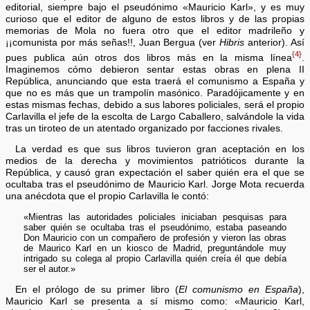
editorial, siempre bajo el pseudónimo «Mauricio Karl», y es muy
curioso que el editor de alguno de estos libros y de las propias
memorias de Mola no fuera otro que el editor madrileño y
¡¡comunista por más señas!!, Juan Bergua (ver
Hibris
anterior). Así
{4}
pues publica aún otros dos libros más en la misma línea
.
Imaginemos cómo debieron sentar estas obras en plena II
República, anunciando que esta traerá el comunismo a España y
que no es más que un trampolín masónico. Paradójicamente y en
estas mismas fechas, debido a sus labores policiales, será el propio
Carlavilla el jefe de la escolta de Largo Caballero, salvándole la vida
tras un tiroteo de un atentado organizado por facciones rivales.
La verdad es que sus libros tuvieron gran aceptación en los
medios de la derecha y movimientos patrióticos durante la
República, y causó gran expectación el saber quién era el que se
ocultaba tras el pseudónimo de Mauricio Karl. Jorge Mota recuerda
una anécdota que el propio Carlavilla le contó:
«Mientras las autoridades policiales iniciaban pesquisas para
saber quién se ocultaba tras el pseudónimo, estaba paseando
Don Mauricio con un compañero de profesión y vieron las obras
de Maurico Karl en un kiosco de Madrid, preguntándole muy
intrigado su colega al propio Carlavilla quién creía él que debía
ser el autor.»
En el prólogo de su primer libro (
El comunismo en España
),
Mauricio Karl se presenta a sí mismo como: «Mauricio Karl,