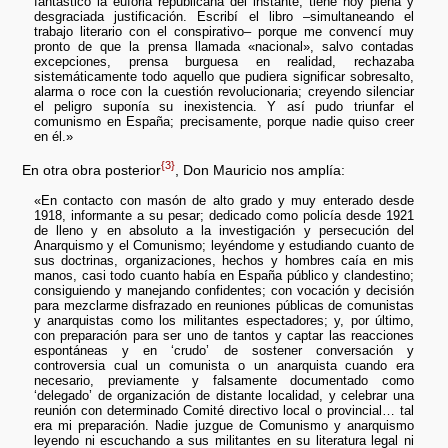
fantástico la euforia republicana del instante, tiene hoy plena y
desgraciada justificación. Escribí el libro –simultaneando el
trabajo literario con el conspirativo– porque me convencí muy
pronto de que la prensa llamada «nacional», salvo contadas
excepciones, prensa burguesa en realidad, rechazaba
sistemáticamente todo aquello que pudiera significar sobresalto,
alarma o roce con la cuestión revolucionaria; creyendo silenciar
el peligro suponía su inexistencia. Y así pudo triunfar el
comunismo en España; precisamente, porque nadie quiso creer
en él.»
{3}
En otra obra posterior
, Don Mauricio nos amplía:
«En contacto con masón de alto grado y muy enterado desde
1918, informante a su pesar; dedicado como policía desde 1921
de lleno y en absoluto a la investigación y persecución del
Anarquismo y el Comunismo; leyéndome y estudiando cuanto de
sus doctrinas, organizaciones, hechos y hombres caía en mis
manos, casi todo cuanto había en España público y clandestino;
consiguiendo y manejando confidentes; con vocación y decisión
para mezclarme disfrazado en reuniones públicas de comunistas
y anarquistas como los militantes espectadores; y, por último,
con preparación para ser uno de tantos y captar las reacciones
espontáneas y en ‘crudo’ de sostener conversación y
controversia cual un comunista o un anarquista cuando era
necesario, previamente y falsamente documentado como
‘delegado’ de organización de distante localidad, y celebrar una
reunión con determinado Comité directivo local o provincial… tal
era mi preparación. Nadie juzgue de Comunismo y anarquismo
leyendo ni escuchando a sus militantes en su literatura legal ni