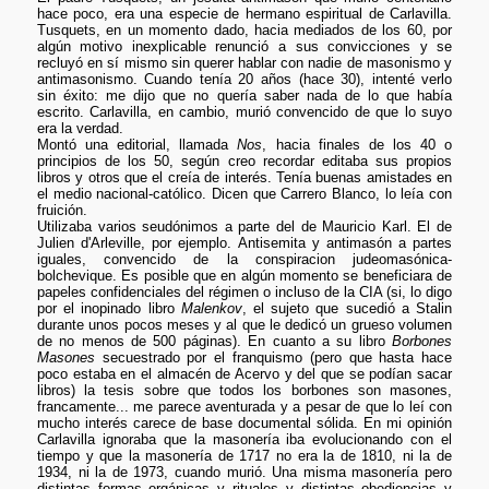
hace poco, era una especie de hermano espiritual de Carlavilla.
Tusquets, en un momento dado, hacia mediados de los 60, por
algún motivo inexplicable renunció a sus convicciones y se
recluyó en sí mismo sin querer hablar con nadie de masonismo y
antimasonismo. Cuando tenía 20 años (hace 30), intenté verlo
sin éxito: me dijo que no quería saber nada de lo que había
escrito. Carlavilla, en cambio, murió convencido de que lo suyo
era la verdad.
Montó una editorial, llamada
Nos
, hacia finales de los 40 o
principios de los 50, según creo recordar editaba sus propios
libros y otros que el creía de interés. Tenía buenas amistades en
el medio nacional-católico. Dicen que Carrero Blanco, lo leía con
fruición.
Utilizaba varios seudónimos a parte del de Mauricio Karl. El de
Julien d'Arleville, por ejemplo. Antisemita y antimasón a partes
iguales, convencido de la conspiracion judeomasónica-
bolchevique. Es posible que en algún momento se beneficiara de
papeles confidenciales del régimen o incluso de la CIA (si, lo digo
por el inopinado libro
Malenkov
, el sujeto que sucedió a Stalin
durante unos pocos meses y al que le dedicó un grueso volumen
de no menos de 500 páginas). En cuanto a su libro
Borbones
Masones
secuestrado por el franquismo (pero que hasta hace
poco estaba en el almacén de Acervo y del que se podían sacar
libros) la tesis sobre que todos los borbones son masones,
francamente... me parece aventurada y a pesar de que lo leí con
mucho interés carece de base documental sólida. En mi opinión
Carlavilla ignoraba que la masonería iba evolucionando con el
tiempo y que la masonería de 1717 no era la de 1810, ni la de
1934, ni la de 1973, cuando murió. Una misma masonería pero
distintas formas orgánicas y rituales y distintas obediencias y