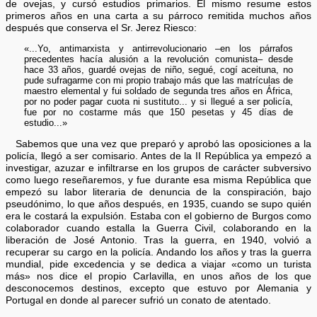
de ovejas, y cursó estudios primarios. Él mismo resume estos
primeros años en una carta a su párroco remitida muchos años
después que conserva el Sr. Jerez Riesco:
«...Yo, antimarxista y antirrevolucionario –en los párrafos
precedentes hacía alusión a la revolución comunista– desde
hace 33 años, guardé ovejas de niño, segué, cogí aceituna, no
pude sufragarme con mi propio trabajo más que las matrículas de
maestro elemental y fui soldado de segunda tres años en África,
por no poder pagar cuota ni sustituto... y si llegué a ser policía,
fue por no costarme más que 150 pesetas y 45 días de
estudio...»
Sabemos que una vez que preparó y aprobó las oposiciones a la
policía, llegó a ser comisario. Antes de la II República ya empezó a
investigar, azuzar e infiltrarse en los grupos de carácter subversivo
como luego reseñaremos, y fue durante esa misma República que
empezó su labor literaria de denuncia de la conspiración, bajo
pseudónimo, lo que años después, en 1935, cuando se supo quién
era le costará la expulsión. Estaba con el gobierno de Burgos como
colaborador cuando estalla la Guerra Civil, colaborando en la
liberación de José Antonio. Tras la guerra, en 1940, volvió a
recuperar su cargo en la policía. Andando los años y tras la guerra
mundial, pide excedencia y se dedica a viajar «como un turista
más» nos dice el propio Carlavilla, en unos años de los que
desconocemos destinos, excepto que estuvo por Alemania y
Portugal en donde al parecer sufrió un conato de atentado.