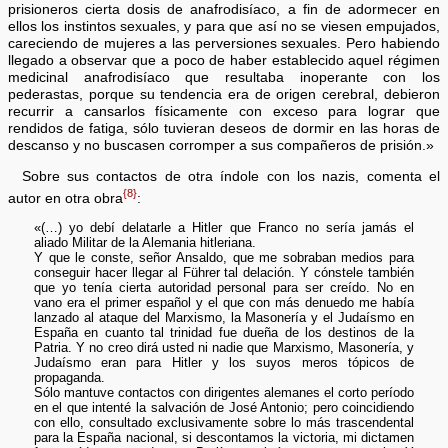
prisioneros cierta dosis de anafrodisíaco, a fin de adormecer en
ellos los instintos sexuales, y para que así no se viesen empujados,
careciendo de mujeres a las perversiones sexuales. Pero habiendo
llegado a observar que a poco de haber establecido aquel régimen
medicinal anafrodisíaco que resultaba inoperante con los
pederastas, porque su tendencia era de origen cerebral, debieron
recurrir a cansarlos físicamente con exceso para lograr que
rendidos de fatiga, sólo tuvieran deseos de dormir en las horas de
descanso y no buscasen corromper a sus compañeros de prisión.»
Sobre sus contactos de otra índole con los nazis, comenta el
{8}
autor en otra obra
:
«(…) yo debí delatarle a Hitler que Franco no sería jamás el
aliado Militar de la Alemania hitleriana.
Y que le conste, señor Ansaldo, que me sobraban medios para
conseguir hacer llegar al Führer tal delación. Y cónstele también
que yo tenía cierta autoridad personal para ser creído. No en
vano era el primer español y el que con más denuedo me había
lanzado al ataque del Marxismo, la Masonería y el Judaísmo en
España en cuanto tal trinidad fue dueña de los destinos de la
Patria. Y no creo dirá usted ni nadie que Marxismo, Masonería, y
Judaísmo eran para Hitler y los suyos meros tópicos de
propaganda.
Sólo mantuve contactos con dirigentes alemanes el corto período
en el que intenté la salvación de José Antonio; pero coincidiendo
con ello, consultado exclusivamente sobre lo más trascendental
para la España nacional, si descontamos la victoria, mi dictamen