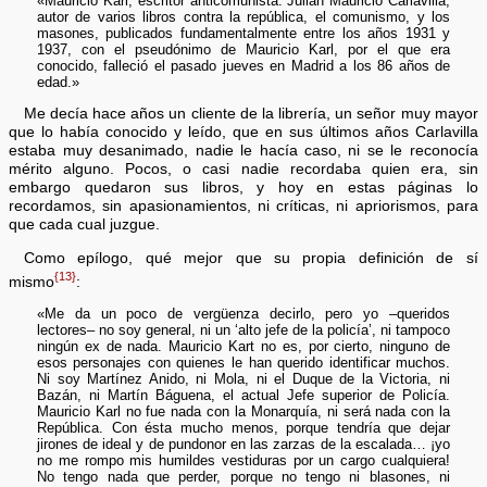
«Mauricio Karl, escritor anticomunista. Julián Mauricio Carlavilla,
autor de varios libros contra la república, el comunismo, y los
masones, publicados fundamentalmente entre los años 1931 y
1937, con el pseudónimo de Mauricio Karl, por el que era
conocido, falleció el pasado jueves en Madrid a los 86 años de
edad.»
Me decía hace años un cliente de la librería, un señor muy mayor
que lo había conocido y leído, que en sus últimos años Carlavilla
estaba muy desanimado, nadie le hacía caso, ni se le reconocía
mérito alguno. Pocos, o casi nadie recordaba quien era, sin
embargo quedaron sus libros, y hoy en estas páginas lo
recordamos, sin apasionamientos, ni críticas, ni apriorismos, para
que cada cual juzgue.
Como epílogo, qué mejor que su propia definición de sí
{13}
mismo
:
«Me da un poco de vergüenza decirlo, pero yo –queridos
lectores– no soy general, ni un ‘alto jefe de la policía’, ni tampoco
ningún ex de nada. Mauricio Kart no es, por cierto, ninguno de
esos personajes con quienes le han querido identificar muchos.
Ni soy Martínez Anido, ni Mola, ni el Duque de la Victoria, ni
Bazán, ni Martín Báguena, el actual Jefe superior de Policía.
Mauricio Karl no fue nada con la Monarquía, ni será nada con la
República. Con ésta mucho menos, porque tendría que dejar
jirones de ideal y de pundonor en las zarzas de la escalada… ¡yo
no me rompo mis humildes vestiduras por un cargo cualquiera!
No tengo nada que perder, porque no tengo ni blasones, ni