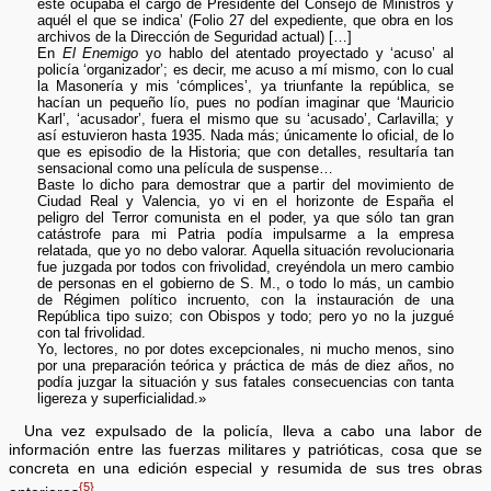
este ocupaba el cargo de Presidente del Consejo de Ministros y
aquél el que se indica’ (Folio 27 del expediente, que obra en los
archivos de la Dirección de Seguridad actual) […]
En
El Enemigo
yo hablo del atentado proyectado y ‘acuso’ al
policía ‘organizador’; es decir, me acuso a mí mismo, con lo cual
la Masonería y mis ‘cómplices’, ya triunfante la república, se
hacían un pequeño lío, pues no podían imaginar que ‘Mauricio
Karl’, ‘acusador’, fuera el mismo que su ‘acusado’, Carlavilla; y
así estuvieron hasta 1935. Nada más; únicamente lo oficial, de lo
que es episodio de la Historia; que con detalles, resultaría tan
sensacional como una película de suspense…
Baste lo dicho para demostrar que a partir del movimiento de
Ciudad Real y Valencia, yo vi en el horizonte de España el
peligro del Terror comunista en el poder, ya que sólo tan gran
catástrofe para mi Patria podía impulsarme a la empresa
relatada, que yo no debo valorar. Aquella situación revolucionaria
fue juzgada por todos con frivolidad, creyéndola un mero cambio
de personas en el gobierno de S. M., o todo lo más, un cambio
de Régimen político incruento, con la instauración de una
República tipo suizo; con Obispos y todo; pero yo no la juzgué
con tal frivolidad.
Yo, lectores, no por dotes excepcionales, ni mucho menos, sino
por una preparación teórica y práctica de más de diez años, no
podía juzgar la situación y sus fatales consecuencias con tanta
ligereza y superficialidad.»
Una vez expulsado de la policía, lleva a cabo una labor de
información entre las fuerzas militares y patrióticas, cosa que se
concreta en una edición especial y resumida de sus tres obras
{5}