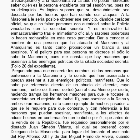
al Anarquismo y a la Masonería. Al Estado no puede interesarle
saber quién es la persona encubierta por tal seudónimo, pues no
ha delinquido. Es lógico suponer que su descubrimiento sea
deseado por las fuerzas que han sufrido sus ataques. A la
Masonería le sería posible obtener ese servicio, dándole carácter
oficial, ya que no faltan personas con autoridad sobre la Policía
vinculadas con la sociedad secreta. Y es rechazable tal
enmascaramiento tras el mimetismo oficial, y razones poderosas
lo hacen rechazable en este caso particular. Dar a conocer el
nombre de una persona que ha atacado al Marxismo y al
Anarquismo es tanto como proporcionar un blanco a sus
asesinos. Y el peligro para esa persona no decrece si sólo lo
sabe la Masonería, pues me consta que hay masones que
asesinan a los enemigos políticos de la citada sociedad secreta’
(Folio 26 del expediente).
‘Preguntado para que concrete los nombres de las personas que
pertenecen a la Masonería y le conste que han asesinado o
puedan asesinar a sus enemigos políticos, manifiesta: Que lo
sabe por referencia directa de un abuelo del dicente, cuyo
hermano, Toribio del Barrio, sorteó (con el cura Merino por cierto,
haciendo trampa los hermanos masones para que le ‘tocase’ al
sacerdote ser el regicida de Isabel II), para asesinar a la Reina y
ambos eran masones; esto como ejemplo de hechos pasados a
que se le requiere para que conteste, y con referencia a los
masones que puedan asesinar, manifiesta, a los efectos de
aducir hechos en confirmación con lo dicho por él, que antes de
la venida de la República, fué requerido personalmente por el
diputado Juan Simeón Vidarte, el cual se presentó como
Delegado de la Masonería, para lograr del firmante el asesinato
del Rey Alfonso XIII y de don Miguel Primo de Rivera, cuando