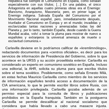
República fue siempre el Comunismo en España, como señalan
especialmente con sus títulos; [...] En una palabra, el único
Antagonista en aquellas cuatro primeras obras era el Enemigo:
Marxismo, Anarquismo, Masonería; pero, en primer lugar, el
Enemigo indígena. Salvada España del Comunismo por el
Movimiento Nacional español, pero, inmediatamente después,
triunfador el Comunismo en Europa y en el mundo; invadidas y
esclavizadas tantas naciones y amenazadas todas las del
Planeta y, por lo tanto, también España, desde cuando la Guerra
Mundial acaba, volví a tomar la pluma para mostrar de nuevo a
españoles y extranjeros la universal amenaza de muerte o
esclavitud comunista.»
Carlavilla deviene en lo podríamos calificar de «kremlimnólogo»,
redactando documentos para «centros oficiales», es decir para los
servicios de información de Presidencia del Gobierno, sobre lo que
acontece en la URSS y su acción proselitista exterior. Carlavilla es
considerado un experto en comunismo soviético en España. Incluso
una editorial, la AHR, solicita su pluma para que escriba títulos
sobre el tema soviético. Posiblemente, como señala Ernesto Milà,
en estas fechas Mauricio Carlavilla como miembro de los servicios
de información españoles tendrá acceso a documentación de la
CIA americana, lo que le permite escribir libros sobre Rusia, con
una información privilegiada. Carlavilla gozaba además de un
permiso especial para la consulta de libros y publicaciones
prohibidos en la España franquista. También en la postguerra
Carlavilla se permite descalificar al nacional socialismo que
considera que había llevado a cabo una masacre injusta.