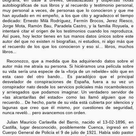
biografía, en base a breves, deslabazadas y dispersas notas
autobiográficas de sus libros y al recuerdo y testimonio personal,
muy personal a veces, de personas que lo conocieron y que me
han ayudado en mi empeño, a los que cito y agradezco el tiempo
dedicado: Ernesto Milà Rodríguez, Fermín Brocos, Jerez Riesco,
Jorge Mota, Ramón Bau, Paradela Castro, y la familia Royuela, e
intentaré citar el origen de los testimonios cuando los reproduzca.
Así pues, hoy lector tienes en tus manos datos únicos sobre este
autor del que no existen ni biografías, ni estudios, ni algo más que
el recuerdo de los que los conocieron y eso sí... libros, muchos
libros...
Reconozco, que a medida que iba adquiriendo datos sobre el
autor más me atraía su persona. Si hiciéramos una película sobre
su vida sería una especie de la «forja de un rebelde» sólo que en
esta caso del otro bando... Es paradójico que el principal
desvelador de conspiraciones de España, fuera a su vez un
conspirador nato desde los servicios policiales más rocambolescos
y arriesgados que podamos imaginar. Un verdadero servidor de
«las alcantarillas del estado» como las llamó alguien que no
recuerdo... De hecho, parte de su vida está cubierta por silencios y
lagunas que creo que él mismo, por cuestiones de seguridad,
nunca reveló... pero avancemos con orden.
Julian Mauricio Carlavilla del Barrio, nacido el 13-02-1896, en
Castilla, lugar desconocido, posiblemente Cuenca, ingresó en el
Cuerpo General de Policía el 9 de julio de 1921. Había sido pastor