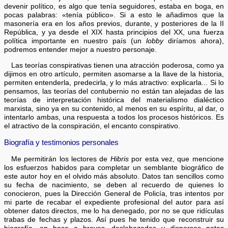
devenir político, es algo que tenía seguidores, estaba en boga, en
pocas palabras: «tenía público». Si a esto le añadimos que la
masonería era en los años previos, durante, y posteriores de la II
República, y ya desde el XIX hasta principios del XX, una fuerza
política importante en nuestro país (un
lobby
diríamos ahora),
podremos entender mejor a nuestro personaje.
Las teorías conspirativas tienen una atracción poderosa, como ya
dijimos en otro artículo, permiten asomarse a la llave de la historia,
permiten entenderla, predecirla, y lo más atractivo: explicarla... Si lo
pensamos, las teorías del contubernio no están tan alejadas de las
teorías de interpretación histórica del materialismo dialéctico
marxista, sino ya en su contenido, al menos en su espíritu, al dar, o
intentarlo ambas, una respuesta a todos los procesos históricos. Es
el atractivo de la conspiración, el encanto conspirativo.
Biografía y testimonios personales
Me permitirán los lectores de
Hibris
por esta vez, que mencione
los esfuerzos habidos para completar un semblante biográfico de
este autor hoy en el olvido más absoluto. Datos tan sencillos como
su fecha de nacimiento, se deben al recuerdo de quienes lo
conocieron, pues la Dirección General de Policía, tras intentos por
mi parte de recabar el expediente profesional del autor para así
obtener datos directos, me lo ha denegado, por no se que ridículas
trabas de fechas y plazos. Así pues he tenido que reconstruir su