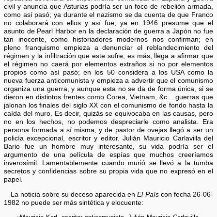
civil y anuncia que Asturias podría ser un foco de rebelión armada,
como así pasó; ya durante el nazismo se da cuenta de que Franco
no colaborará con ellos y así fue; ya en 1946 presume que el
asunto de Pearl Harbor en la declaración de guerra a Japón no fue
tan inocente, como historiadores modernos nos confirman; en
pleno franquismo empieza a denunciar el reblandecimiento del
régimen y la infiltración que este sufre, es más, llega a afirmar que
el régimen no caerá por elementos extraños si no por elementos
propios como así pasó; en los 50 considera a los USA como la
nueva fuerza anticomunista y empieza a advertir que el comunismo
organiza una guerra, y aunque esta no se da de forma única, si se
dieron en distintos frentes como Corea, Vietnam, &c... guerras que
jalonan los finales del siglo XX con el comunismo de fondo hasta la
caída del muro. Es decir, quizás se equivocaba en las causas, pero
no en los hechos, no podemos despreciarle como analista. Era
persona formada a sí misma, y de pastor de ovejas llegó a ser un
policía excepcional, escritor y editor. Julián Mauricio Carlavilla del
Bario fue un hombre muy interesante, su vida podría ser el
argumento de una película de espías que muchos creeríamos
inverosímil. Lamentablemente cuando murió se llevó a la tumba
secretos y confidencias sobre su propia vida que no expresó en el
papel.
La noticia sobre su deceso aparecida en
El País
con fecha 26-06-
1982 no puede ser más sintética y elocuente: