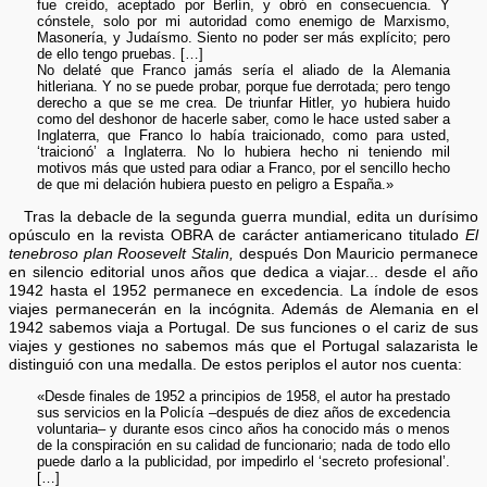
fue creído, aceptado por Berlín, y obró en consecuencia. Y
cónstele, solo por mi autoridad como enemigo de Marxismo,
Masonería, y Judaísmo. Siento no poder ser más explícito; pero
de ello tengo pruebas. […]
No delaté que Franco jamás sería el aliado de la Alemania
hitleriana. Y no se puede probar, porque fue derrotada; pero tengo
derecho a que se me crea. De triunfar Hitler, yo hubiera huido
como del deshonor de hacerle saber, como le hace usted saber a
Inglaterra, que Franco lo había traicionado, como para usted,
‘traicionó’ a Inglaterra. No lo hubiera hecho ni teniendo mil
motivos más que usted para odiar a Franco, por el sencillo hecho
de que mi delación hubiera puesto en peligro a España.»
Tras la debacle de la segunda guerra mundial, edita un durísimo
opúsculo en la revista OBRA de carácter antiamericano titulado
El
tenebroso plan Roosevelt Stalin,
después Don Mauricio permanece
en silencio editorial unos años que dedica a viajar... desde el año
1942 hasta el 1952 permanece en excedencia. La índole de esos
viajes permanecerán en la incógnita. Además de Alemania en el
1942 sabemos viaja a Portugal. De sus funciones o el cariz de sus
viajes y gestiones no sabemos más que el Portugal salazarista le
distinguió con una medalla. De estos periplos el autor nos cuenta:
«Desde finales de 1952 a principios de 1958, el autor ha prestado
sus servicios en la Policía –después de diez años de excedencia
voluntaria– y durante esos cinco años ha conocido más o menos
de la conspiración en su calidad de funcionario; nada de todo ello
puede darlo a la publicidad, por impedirlo el ‘secreto profesional’.
[…]