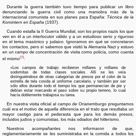
Durante la guerra también tuvo tiempo para publicar un libro
denunciando la guerra civil como una maniobra más de la
internacional comunista en sus planes para España:
Técnica de la
Komintern en España
(1937).
Cuando estalla la II Guerra Mundial, son los propios nazis los que
ven en él a un interlocutor válido y a un estudioso serio y riguroso
en el tema masónico y judaico. Ignoramos en qué se concretaron
los contactos, pero sí sabemos que visitó la Alemania Nazi y estuvo
en un campo de concentración de visita como policía, como cuenta
{7}
el mismo
:
«Los campos de trabajo recibieron millares y millares de
sodomitas de todas clases sociales. Allí se les veía
distinguiéndose de otras categorías de presos por el color de la
estrella de tela cosida al uniforme carcelario, y también por ser
sólo ellos durante todo el tiempo los que permanecían de pie y
debían estar marcando el paso sobre su propio terreno, lo cual
hacía doblemente trabajosa su tarea.
En nuestra visita oficial al campo de Orianemburgo preguntamos
cuál era el motivo de aquella diferencia en el trato que resultaba un
mayor castigo para el pederasta que para los demás presos,
incluidos judíos y comunistas, los más odiados del hitlerismo.
Nuestros acompañantes nos informaron de que,
reglamentariamente se les suministraba en la comida a todos los