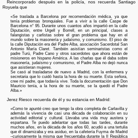
Reincorporado después en la policía, nos recuerda Santiago
Royuela que
«Se traslada a Barcelona por recomendación médica, ya que
tenía problemas bronquiales. Fue a vivir a la calle Caspe de
Barcelona n° 95. Durante unos cuantos años impartió en la calle
Diputación, entre Urgell y Borrell, en un principal, clases a
falangistas y carlistas sobre el gran problema que hay en el
mundo sobre la masonería y judaísmo, y comunismo. El piso de
la calle Diputación era del Padre Alba, asociación Sacerdotal San
Antonio María Claret. También asistían seminaristas como el
padre Turú, Padre Cano y otros sacerdotes que ahora están de
misioneros en hispano América. A las charlas que él daba sobre
masonería, judaísmo y comunismo, el Padre Alba no dejó nunca
que asistieran mujeres.
Se casó al trasladarse de nuevo a Madrid, con la enfermera y
secretaria que lo cuidó hasta la hora de su muerte. Esta señora,
cree mi padre, que todavía vive. Toda la documentación que Don
Mauricio tenía, a la hora de su muerte, se la quedó el Padre
Alba.»
Jerez Riesco recuerda de él y su estancia en Madrid:
«Como te apunté creo que tengo la obra completa de Carlavilla y
además la vivencia de casi una década de colaboración en su
actividad editorial y cultural. Llevaba una vida muy austera y
espartana. Te puedo adelantar que todas las tardes, durante
muchos años, en la década de los años 60, acudió a una tertulia
que él dinamizaba y era asiduo, en la cafetería Fuyma de Madrid
–curiosamente la misma que frecuentaba durante la II República