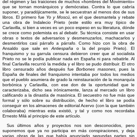
del régimen y las traiciones de muchos «hombres del Movimiento»
que se tornan monárquicos y demócratas. Contra lo que cabría
suponer, y paradójicamente, se le secuestran al menos dos de sus
libros. El primero fue
Yo y Moscú,
en el que desmantela y rebate
una obra de Indalecio Prieto (este estilo era muy típico de
Carlavilla, si bien a veces es un poco espeso en su literatura, dónde
se crece como polemista es al debatir. Su técnica consiste en usar
obras o textos de adversarios y desmenuzarlos, machacarlos y
desmentirlos casi párrafo a párrafo. Como hizo con la obra de
Ansaldo que sale en
Antiespaña
o la del propio Prieto). El
franquismo y su garrula censura debieron creer que al socialista
Prieto no se le podía publicar nada en España ni para rebatirle. Al
final Carlavilla recurrió la medida y el libro se pudo distribuir. El otro
libro censurado años después fue
Borbones masones,
pues la
España de finales del franquismo intentaba por todos los medios
que el pueblo asumiera de grado la reinstauración de la monarquía
borbónica y Carlavilla, con ese don de la oportunidad que le
caracterizaba, dicho sea irónicamente, lanza al mercado un libro
calificando a la dinastía de masónica. El secuestro no fue más que
formal y sólo sobre su distribución, de hecho el libro se podía
conseguir en los almacenes de editorial Acervo (con la que también
colaboraba) mientras esta existió, y tal y como nos recordaba
Ernesto Milá al principio de este artículo.
Sus últimos años y proyectos nos son desconocidos, pero
suponemos que ya no participa en más conspiraciones, y deja
varias obras de las que había anunciado segundas partes sin