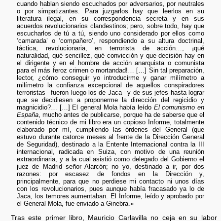
cuando hablan siendo escuchados por adversarios, por neutrales
o por simpatizantes. Para juzgarlos hay que leerlos en su
literatura ilegal, en su correspondencia secreta y en sus
acuerdos revolucionarios clandestinos; pero, sobre todo, hay que
escucharlos de tú a tú, siendo uno considerado por ellos como
‘camarada’ o ‘compañero’, respondiendo a su altura doctrinal,
táctica, revolucionaria, en terrorista de acción…, ¡qué
naturalidad, qué sencillez, qué convicción y que decisión hay en
el dirigente y en el hombre de acción anarquista o comunista
para el más feroz crimen o mortandad!… […] Sin tal preparación,
lector, ¿cómo conseguir yo introducirme y ganar milímetro a
milímetro la confianza excepcional de aquellos conspiradores
terroristas –fueron luego los de Jaca– y de sus jefes hasta lograr
que se decidiesen a proponerme la dirección del regicidio y
magnicidio?… […] El general Mola había leído
El comunismo en
España
, mucho antes de publicarse, porque ha de saberse que el
contenido técnico de mi libro era un copioso Informe, totalmente
elaborado por mí, cumpliendo las órdenes del General (que
estuvo durante catorce meses al frente de la Dirección General
de Seguridad), destinado a la Entente Internacional contra la III
internacional, radicada en Suiza, con motivo de una reunión
extraordinaria, y a la cual asistió como delegado del Gobierno el
juez de Madrid señor Alarcón; no yo, destinado a ir, por dos
razones: por escasez de fondos en la Dirección y,
principalmente, para que no perdiese mi contacto ni unos días
con los revolucionarios, pues aunque había fracasado ya lo de
Jaca, los temores aumentaban. El Informe, leído y aprobado por
el General Mola, fue enviado a Ginebra.»
Tras este primer libro, Mauricio Carlavilla no ceja en su labor