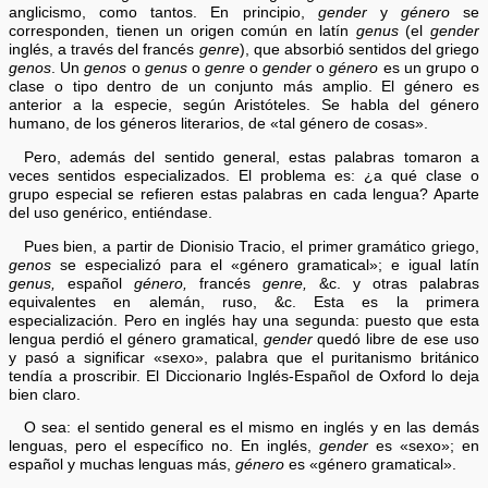
anglicismo, como tantos. En principio,
gender
y
género
se
corresponden, tienen un origen común en latín
genus
(el
gender
inglés, a través del francés
genre
), que absorbió sentidos del griego
genos
. Un
genos
o
genus
o
genre
o
gender
o
género
es un grupo o
clase o tipo dentro de un conjunto más amplio. El género es
anterior a la especie, según Aristóteles. Se habla del género
humano, de los géneros literarios, de «tal género de cosas».
Pero, además del sentido general, estas palabras tomaron a
veces sentidos especializados. El problema es: ¿a qué clase o
grupo especial se refieren estas palabras en cada lengua? Aparte
del uso genérico, entiéndase.
Pues bien, a partir de Dionisio Tracio, el primer gramático griego,
genos
se especializó para el «género gramatical»; e igual latín
genus,
español
género,
francés
genre,
&c. y otras palabras
equivalentes en alemán, ruso, &c. Esta es la primera
especialización. Pero en inglés hay una segunda: puesto que esta
lengua perdió el género gramatical,
gender
quedó libre de ese uso
y pasó a significar «sexo», palabra que el puritanismo británico
tendía a proscribir. El Diccionario Inglés-Español de Oxford lo deja
bien claro.
O sea: el sentido general es el mismo en inglés y en las demás
lenguas, pero el específico no. En inglés,
gender
es «sexo»; en
español y muchas lenguas más,
género
es «género gramatical».