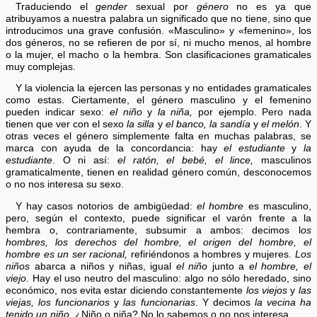
Traduciendo el
gender
sexual por
género
no es ya que
atribuyamos a nuestra palabra un significado que no tiene, sino que
introducimos una grave confusión. «Masculino» y «femenino», los
dos géneros, no se refieren de por sí, ni mucho menos, al hombre
o la mujer, el macho o la hembra. Son clasificaciones gramaticales
muy complejas.
Y la violencia la ejercen las personas y no entidades gramaticales
como estas. Ciertamente, el género masculino y el femenino
pueden indicar sexo:
el niño
y
la niña,
por ejemplo. Pero nada
tienen que ver con el sexo
la silla
y
el banco, la sandía
y
el melón
. Y
otras veces el género simplemente falta en muchas palabras, se
marca con ayuda de la concordancia: hay
el estudiante
y
la
estudiante
. O ni así:
el ratón, el bebé, el lince,
masculinos
gramaticalmente, tienen en realidad género común, desconocemos
o no nos interesa su sexo.
Y hay casos notorios de ambigüedad:
el hombre
es masculino,
pero, según el contexto, puede significar el varón frente a la
hembra o, contrariamente, subsumir a ambos: decimos l
os
hombres, los derechos del hombre, el origen del hombre, el
hombre es un ser racional,
refiriéndonos a hombres y mujeres.
Los
niños
abarca a niños y niñas, igual
el niño
junto a
el hombre, el
viejo
. Hay el uso neutro del masculino: algo no sólo heredado, sino
económico, nos evita estar diciendo constantemente
los viejos
y
las
viejas, los funcionarios
y
las funcionarias
. Y decimos
la vecina ha
tenido un niño
. ¿Niño o niña? No lo sabemos o no nos interesa.