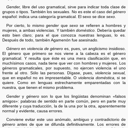
Gender,
libre del uso gramatical, sirve para indicar toda clase de
grupos o tipos. También los sexuales. No es este el caso del
género
español: indica una categoría gramatical. El sexo se dice
sexo
.
Por cierto, lo mismo
gender
que
sexo
se refieren a hombres y
mujeres, a ambas violencias. Y también
doméstico
. Debería quedar
esto bien claro; para el que conozca nuestras lenguas, lo es.
Después de todo, también Agamenón fue asesinado.
Género
en
violencia de género
es, pues, un anglicismo insidioso.
El género que primero se nos viene a la cabeza es el género
gramatical. Y resulta que éste es una mera clasificación que, en
muchísimos casos, nada tiene que ver con hombres y mujeres. Los
géneros gramaticales, por supuesto, no ejercen violencia el uno
frente al otro. Sólo las personas. Dígase, pues,
violencia sexual,
que en español no es impresentable. O
violencia doméstica,
si se
quiere. Como en lenguas estrechamente emparentadas con la
nuestra, que tienen el mismo problema.
Gender
y
género
son lo que los lingüistas denominan «falsos
amigos»: palabras de sentido en parte común, pero en parte muy
diferente y cuya traducción, la de la una por la otra, aparentemente
normal y evidente, causa errores.
Conviene evitar este uso anómalo, ambiguo y contradictorio de
género
antes de que se difunda definitivamente. Los errores de