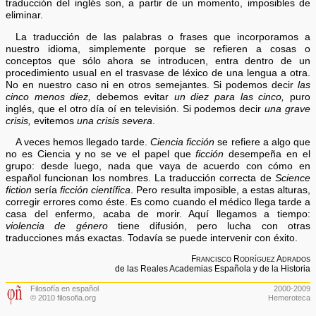
traducción del inglés son, a partir de un momento, imposibles de
eliminar.
La traducción de las palabras o frases que incorporamos a
nuestro idioma, simplemente porque se refieren a cosas o
conceptos que sólo ahora se introducen, entra dentro de un
procedimiento usual en el trasvase de léxico de una lengua a otra.
No en nuestro caso ni en otros semejantes. Si podemos decir
las
cinco menos diez,
debemos evitar
un diez para las cinco,
puro
inglés, que el otro día oí en televisión. Si podemos decir
una grave
crisis,
evitemos
una crisis severa
.
A veces hemos llegado tarde.
Ciencia ficción
se refiere a algo que
no es Ciencia y no se ve el papel que
ficción
desempeña en el
grupo: desde luego, nada que vaya de acuerdo con cómo en
español funcionan los nombres. La traducción correcta de
Science
fiction
sería
ficción científica
. Pero resulta imposible, a estas alturas,
corregir errores como éste. Es como cuando el médico llega tarde a
casa del enfermo, acaba de morir. Aquí llegamos a tiempo:
violencia de género
tiene difusión, pero lucha con otras
traducciones más exactas. Todavía se puede intervenir con éxito.
Francisco Rodríguez Adrados
de las Reales Academias Española y de la Historia
Filosofía en español
2000-2009
© 2010 filosofia.org
Hemeroteca