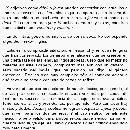
Y adjetivos como
débil
o
joven
pueden concordar con artículos o
nombres masculinos o femeninos, que comportan o no la idea de
sexo: una niña o un muchacho o un vino son
jóvenes,
un sonido es
débil
. Y los pronombres
yo
y
tú
unifican géneros y sexos, mientras
que los distinguen
vosotros
y
vosotras
.
En definitiva:
género
no implica, de por sí, sexo. No corresponde
al
gender
«sexo» inglés.
Esta es la complicada situación, en español y en otras lenguas
que han conservado los géneros gramaticales que se crearon en
una cierta fase de las lenguas indoeuropeas. Creo que es mejor no
meterse en este avispero, complicarlo más aún con un
género
=
sexo
sacado del inglés, que ha perdido, ya digo, el género
gramatical. Este es algo muy complejo: sólo el contexto aclara a
qué sexo o no sexo o conjunto de sexos se refiere.
Es verdad que ciertos sectores de nuestro léxico, por ejemplo, el
de las profesiones, se sexualizan cada vez más por causa de
fenómenos sociales: la presencia de la mujer en nuevos ámbitos.
Tenemos
ministras
y
presidentas,
por ejemplo. Pero aun aquí hay
límites y dudas.
Jueza
y
poetisa
no logran desplazar a
juez
y
poeta,
que sirven para los dos géneros. Y el uso neutro, formalmente
masculino pero válido para ambos sexos, sigue siendo normal en
nuestra lengua, ya dije. Así, sexo y género siguen coincidiendo sólo
muy parcialmente.