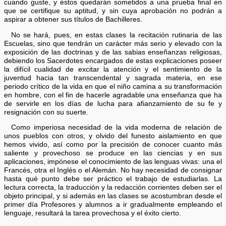
cuando guste, y éstos quedarán sometidos a una prueba final en
que se certifique su aptitud, y sin cuya aprobación no podrán a
aspirar a obtener sus títulos de Bachilleres.
No se hará, pues, en estas clases la recitación rutinaria de las
Escuelas, sino que tendrán un carácter más serio y elevado con la
exposición de las doctrinas y de las sabias enseñanzas religiosas,
debiendo los Sacerdotes encargados de estas explicaciones poseer
la difícil cualidad de excitar la atención y el sentimiento de la
juventud hacia tan transcendental y sagrada materia, en ese
periodo crítico de la vida en que el niño camina a su transformación
en hombre, con el fin de hacerle agradable una enseñanza que ha
de servirle en los días de lucha para afianzamiento de su fe y
resignación con su suerte.
Como imperiosa necesidad de la vida moderna de relación de
unos pueblos con otros, y olvido del funesto aislamiento en que
hemos vivido, así como por la precisión de conocer cuanto más
saliente y provechoso se produce en las ciencias y en sus
aplicaciones, impónese el conocimiento de las lenguas vivas: una el
Francés, otra el Inglés o el Alemán. No hay necesidad de consignar
hasta qué punto debe ser práctico el trabajo de estudiarlas. La
lectura correcta, la traducción y la redacción corrientes deben ser el
objeto principal, y si además en las clases se acostumbran desde el
primer día Profesores y alumnos a ir gradualmente empleando el
lenguaje, resultará la tarea provechosa y el éxito cierto.