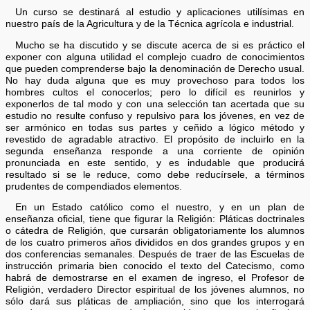
Un curso se destinará al estudio y aplicaciones utilísimas en
nuestro país de la Agricultura y de la Técnica agrícola e industrial.
Mucho se ha discutido y se discute acerca de si es práctico el
exponer con alguna utilidad el complejo cuadro de conocimientos
que pueden comprenderse bajo la denominación de Derecho usual.
No hay duda alguna que es muy provechoso para todos los
hombres cultos el conocerlos; pero lo difícil es reunirlos y
exponerlos de tal modo y con una selección tan acertada que su
estudio no resulte confuso y repulsivo para los jóvenes, en vez de
ser armónico en todas sus partes y ceñido a lógico método y
revestido de agradable atractivo. El propósito de incluirlo en la
segunda enseñanza responde a una corriente de opinión
pronunciada en este sentido, y es indudable que producirá
resultado si se le reduce, como debe reducírsele, a términos
prudentes de compendiados elementos.
En un Estado católico como el nuestro, y en un plan de
enseñanza oficial, tiene que figurar la Religión: Pláticas doctrinales
o cátedra de Religión, que cursarán obligatoriamente los alumnos
de los cuatro primeros años divididos en dos grandes grupos y en
dos conferencias semanales. Después de traer de las Escuelas de
instrucción primaria bien conocido el texto del Catecismo, como
habrá de demostrarse en el examen de ingreso, el Profesor de
Religión, verdadero Director espiritual de los jóvenes alumnos, no
sólo dará sus pláticas de ampliación, sino que los interrogará