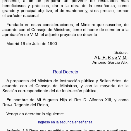
presente, a fin de preparar un porvenir de resultados más
beneficiosos y prácticos; dar a la obra de la enseñanza, como
grande y principal objetivo, el de mantener y, si es preciso, formar
el carácter nacional.
Fundado en estas consideraciones, el Ministro que suscribe, de
acuerdo con el Consejo de Ministros, tiene el honor de someter a la
aprobación de V. M. el adjunto proyecto de decreto.
Madrid 19 de Julio de 1900.
Señora.
A
L. R. P. de V. M.
,
Antonio García Alix.
Real Decreto
A propuesta del Ministro de Instrucción pública y Bellas Artes; de
acuerdo con el Consejo de Ministros, y con la mayoría de la
Sección correspondiente del de Instrucción pública;
En nombre de Mi Augusto Hijo el
Rey
D. Alfonso XIII, y como
Reina
Regente del Reino,
Vengo en decretar lo siguiente:
Ingreso en la segunda enseñanza.
Artículo 1.º Para ser admitido a cursar la segunda enseñanza,