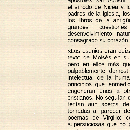
apóstoles, san Agustín 
el sínodo de Nicea y lo
padres de la iglesia, l
los libros de la antig
grandes cuestion
desenvolvimiento nat
consagrado su corazón y
«Los esenios eran quiz
texto de Moisés en sus 
pero en ellos más qu
palpablemente demost
intelectual de la hum
principios que enmedi
engendran unos a otr
cristianos. No seguían d
tenían aun acerca de
tomadas al parecer de 
poemas de Virgilio: 
supersticiosas que no p