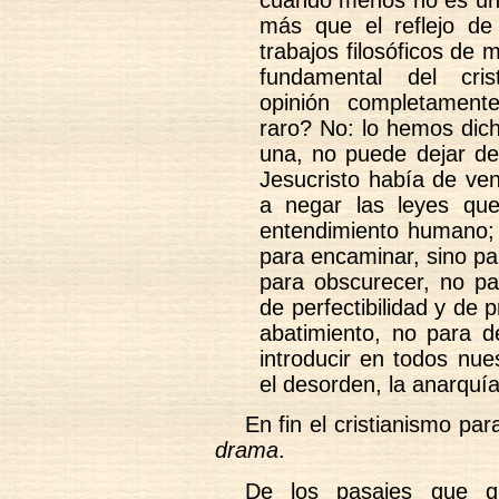
cuando menos no es una 
más que el reflejo de
trabajos filosóficos de 
fundamental del cris
opinión completamen
raro? No: lo hemos dich
una, no puede dejar de
Jesucristo había de ven
a negar las leyes qu
entendimiento humano;
para encaminar, sino pa
para obscurecer, no pa
de perfectibilidad y de 
abatimiento, no para d
introducir en todos nue
el desorden, la anarquí
En fin el cristianismo pa
drama
.
De los pasajes que q