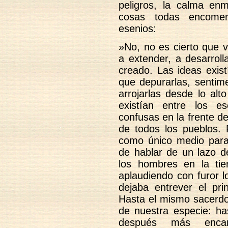
peligros, la calma enm
cosas todas encomen
esenios:
»No, no es cierto que v
a extender, a desarroll
creado. Las ideas exist
que depurarlas, sentime
arrojarlas desde lo al
existían entre los e
confusas en la frente de
de todos los pueblos. 
como único medio para 
de hablar de un lazo d
los hombres en la ti
aplaudiendo con furor l
dejaba entrever el pri
Hasta el mismo sacerdo
de nuestra especie: h
después más encarn