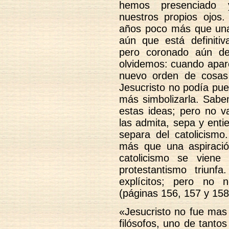
hemos presenciado 
nuestros propios ojos.
años poco más que una
aún que está definitiv
pero coronado aún de
olvidemos: cuando apare
nuevo orden de cosas 
Jesucristo no podía pue
más simbolizarla. Sab
estas ideas; pero no v
las admita, sepa y ent
separa del catolicismo.
más que una aspiració
catolicismo se viene
protestantismo triun
explícitos; pero no 
(páginas 156, 157 y 158
«Jesucristo no fue mas
filósofos, uno de tanto