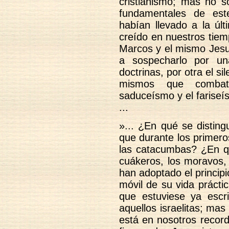
cristianismo; mas no 
fundamentales de est
habían llevado a la úl
creído en nuestros tiem
Marcos y el mismo Jesuc
a sospecharlo por un
doctrinas, por otra el si
mismos que combat
saduceísmo y el fariseí
...
»... ¿En qué se disting
que durante los primeros
las catacumbas? ¿En qu
cuákeros, los moravos, 
han adoptado el principi
móvil de su vida práct
que estuviese ya escri
aquellos israelitas; ma
está en nosotros record