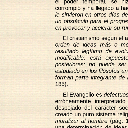
el poder temporal, se hiz
corrompió y ha llegado a h
le sirvieron en otros días 
un obstáculo para el progre
en provocar y acelerar su ru
El cristianismo según el 
orden de ideas más o men
resultado legítimo de evol
modificable; está expues
posteriores: no puede se
estudiado en los filósofos an
forman parte integrante de 
185).
El Evangelio es
defectuo
erróneamente interpretado
despojado del carácter soc
creado un puro sistema relig
moralizar al hombre
(pág. 1
una determinación de ideas 