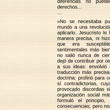
diferencias no pued
derechos...
...
»No se necesitaba pue
mundo a una revolución
aplicarlo. Jesucristo lo
manera precisa, ni hizo
que era susceptib
sentimentales más bie
no salió nunca de cie
dejó de contribuir por o
a sus ideas: envolvió
traducción más precisa
doctrina; profirió para
sí contradictorias, cu
provocado discordias s
organización social má
formuló el principio,
consecuencias; pero nos