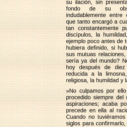
su ilación, sin presen
fondo de su obsc
indudablemente entre 
que tanto encargó a cua
tan constantemente p
discípulos, la humilda
ejemplo poco antes de t
hubiera definido, si hu
sus mutuas relaciones, 
sería ya del mundo? No 
hoy después de diez 
reducida a la limosn
religiosa, la humildad y 
»No culpamos por ello
procedido siempre del
aspiraciones; acaba po
precede en ella al raci
Cuando no tuviéramos 
siglos para confirmarlo