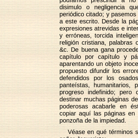
podíamos prescindir a no 
disimulo o negligencia q
periódico citado; y pasemos
a este escrito. Desde la pá
expresiones atrevidas e inte
y erróneas, torcida intelig
religión cristiana, palabras 
&c. De buena gana proced
capítulo por capítulo y p
aparentando un objeto inoce
propuesto difundir los erro
defendidos por los osado
panteístas, humanitarios, p
progreso indefinido; per
destinar muchas páginas d
poderosas acabarle en és
copiar aquí las páginas en 
ponzoña de la impiedad.
Véase en qué términos s