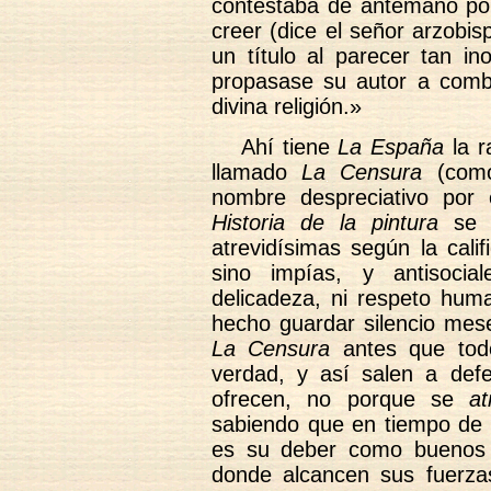
contestaba de antemano po
creer (dice el señor arzobi
un título al parecer tan i
propasase su autor a comba
divina religión.»
Ahí tiene
La España
la r
llamado
La Censura
(como
nombre despreciativo por 
Historia de la pintura
se v
atrevidísimas según la cali
sino impías, y antisocia
delicadeza, ni respeto hum
hecho guardar silencio mese
La Censura
antes que tod
verdad, y así salen a def
ofrecen, no porque se
at
sabiendo que en tiempo de 
es su deber como buenos ca
donde alcancen sus fuerza