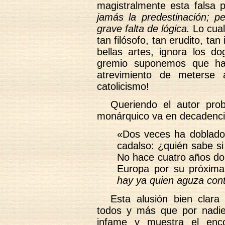
magistralmente esta falsa 
jamás la predestinación; p
grave falta de lógica.
Lo cual
tan filósofo, tan erudito, tan 
bellas artes, ignora los do
gremio suponemos que hab
atrevimiento de meterse a
catolicismo!
Queriendo el autor pro
monárquico va en decadenci
«Dos veces ha doblado y
cadalso: ¿quién sabe si
No hace cuatro años do
Europa por su próxim
hay ya quien aguza cont
Esta alusión bien clar
todos y más que por nadie
infame y muestra el enco