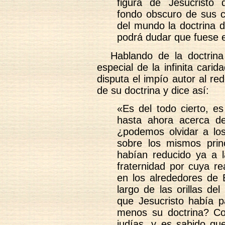
figura de Jesucristo 
fondo obscuro de sus c
del mundo la doctrina 
podrá dudar que fuese e
Hablando de la doctrin
especial de la infinita cari
disputa el impío autor al red
de su doctrina y dice así:
«Es del todo cierto, es
hasta ahora acerca de
¿podemos olvidar a lo
sobre los mismos prin
habían reducido ya a l
fraternidad por cuya re
en los alrededores de 
largo de las orillas d
que Jesucristo había p
menos su doctrina? Con
judías, y es sabido qu