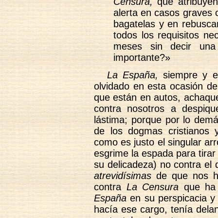
Censura,
que atribuyén
alerta en casos graves 
bagatelas y en rebusca
todos los requisitos nec
meses sin decir una
importante?»
La España,
siempre y e
olvidado en esta ocasión d
que están en autos, achaque
contra nosotros a despiqu
lástima; porque por lo demá
de los dogmas cristianos y
como es justo el singular a
esgrime la espada para tira
su delicadeza) no contra el
atrevidísimas
de que nos hab
contra
La Censura
que ha 
España
en su perspicacia y
hacía ese cargo, tenía del