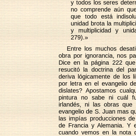
y todos los seres determ
no comprende aún que 
que todo está indiso
unidad brota la multiplic
y multiplicidad y uni
279).»
Entre los muchos desat
obra por ignorancia, nos p
Dice en la página 222 que 
resucitó la doctrina del 
deriva lógicamente de los l
por letra en el evangelio d
dislates? Apostamos cualqu
pintura no sabe ni cuál f
irlandés, ni las obras que
evangelio de S. Juan mas qu
las impías producciones de 
de Francia y Alemania. Y
cuando vemos en la nota d