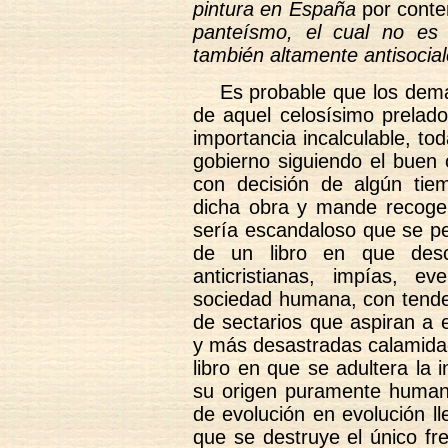
pintura en España
por cont
panteísmo, el cual no es
también altamente antisocia
Es probable que los demá
de aquel celosísimo prelad
importancia incalculable, to
gobierno siguiendo el buen
con decisión de algún tie
dicha obra y mande recoger
sería escandaloso que se pe
de un libro en que desc
anticristianas, impías, 
sociedad humana, con tenden
de sectarios que aspiran a
y más desastradas calamidad
libro en que se adultera la 
su origen puramente humano
de evolución en evolución ll
que se destruye el único fr