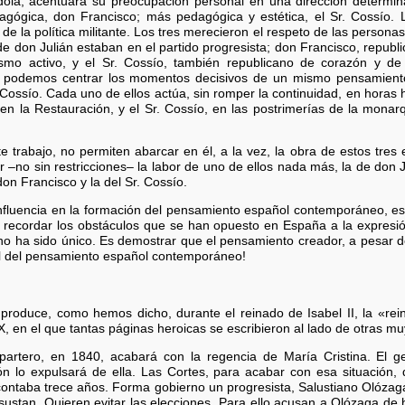
éndola, acentuará su preocupación personal en una dirección determin
agógica, don Francisco; más pedagógica y estética, el Sr. Cossío. L
 de la política militante. Los tres merecieron el respeto de las person
de don Julián estaban en el partido progresista; don Francisco, repub
smo activo, y el Sr. Cossío, también republicano de corazón y de
s podemos centrar los momentos decisivos de un mismo pensamiento,
 Cossío. Cada uno de ellos actúa, sin romper la continuidad, en horas hi
 en la Restauración, y el Sr. Cossío, en las postrimerías de la monarq
te trabajo, no permiten abarcar en él, a la vez, la obra de estos tres
r –no sin restricciones– la labor de uno de ellos nada más, la de don
on Francisco y la del Sr. Cossío.
influencia en la formación del pensamiento español contemporáneo, es
s recordar los obstáculos que se han opuesto en España a la expre
, no ha sido único. Es demostrar que el pensamiento creador, a pesar 
l del pensamiento español contemporáneo!
produce, como hemos dicho, durante el reinado de Isabel II, la «rei
IX, en el que tantas páginas heroicas se escribieron al lado de otras m
partero, en 1840, acabará con la regencia de María Cristina. El g
ión lo expulsará de ella. Las Cortes, para acabar con esa situació
 contaba trece años. Forma gobierno un progresista, Salustiano Olózaga
ustan. Quieren evitar las elecciones. Para ello acusan a Olózaga de 