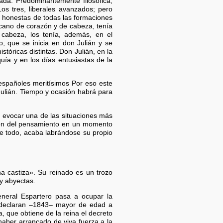
ada. Predominantemente filosófica,
os tres, liberales avanzados; pero
as honestas de todas las formaciones
licano de corazón y de cabeza, tenía
 cabeza, los tenía, además, en el
 que se inicia en don Julián y se
stóricas distintas. Don Julián, en la
uía y en los días entusiastas de la
 españoles meritísimos Por eso este
 Julián. Tiempo y ocasión habrá para
 evocar una de las situaciones más
sión del pensamiento en un momento
de todo, acaba labrándose su propio
na castiza». Su reinado es un trozo
uy abyectas.
eneral Espartero pasa a ocupar la
n, declaran –1843– mayor de edad a
, que obtiene de la reina el decreto
haber arrancado de viva fuerza a la