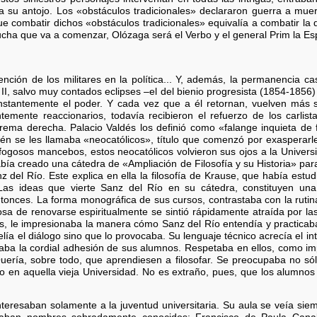
 su antojo. Los «obstáculos tradicionales» declararon guerra a muerte
que combatir dichos «obstáculos tradicionales» equivalía a combatir la
lucha que va a comenzar, Olózaga será el Verbo y el general Prim la E
vención de los militares en la política... Y, además, la permanencia 
 II, salvo muy contados eclipses –el del bienio progresista (1854-1856
nstantemente el poder. Y cada vez que a él retornan, vuelven más s
temente reaccionarios, todavía recibieron el refuerzo de los carl
rema derecha. Palacio Valdés los definió como «falange inquieta de
mbién se les llamaba «neocatólicos», título que comenzó por exasperar
 fogosos mancebos, estos neocatólicos volvieron sus ojos a la Unive
abía creado una cátedra de «Ampliación de Filosofía y su Historia» 
 del Río. Este explica en ella la filosofía de Krause, que había estu
Las ideas que vierte Sanz del Río en su cátedra, constituyen un
onces. La forma monográfica de sus cursos, contrastaba con la rutina
eosa de renovarse espiritualmente se sintió rápidamente atraída por 
as, le impresionaba la manera cómo Sanz del Río entendía y practicab
ía el diálogo sino que lo provocaba. Su lenguaje técnico acrecía el in
ba la cordial adhesión de sus alumnos. Respetaba en ellos, como imp
 Quería, sobre todo, que aprendiesen a filosofar. Se preocupaba no sól
vo en aquella vieja Universidad. No es extraño, pues, que los alumnos
teresaban solamente a la juventud universitaria. Su aula se veía siemp