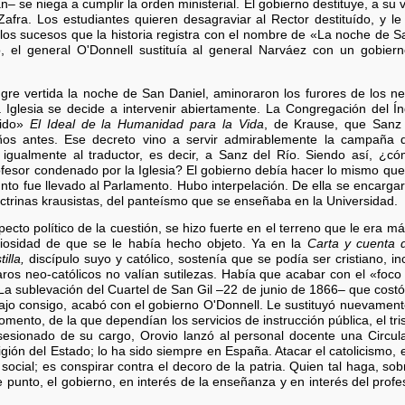
– se niega a cumplir la orden ministerial. El gobierno destituye, a su v
afra. Los estudiantes quieren desagraviar al Rector destituído, y le
 los sucesos que la historia registra con el nombre de «La noche de S
, el general O'Donnell sustituía al general Narváez con un gobiern
ngre vertida la noche de San Daniel, aminoraron los furores de los n
a Iglesia se decide a intervenir abiertamente. La Congregación del 
bido»
El Ideal de la Humanidad para la Vida
, de Krause, que Sanz 
ños antes. Ese decreto vino a servir admirablemente la campaña d
 igualmente al traductor, es decir, a Sanz del Río. Siendo así, ¿c
ofesor condenado por la Iglesia? El gobierno debía hacer lo mismo que 
unto fue llevado al Parlamento. Hubo interpelación. De ella se encarga
octrinas krausistas, del panteísmo que se enseñaba en la Universidad.
cto político de la cuestión, se hizo fuerte en el terreno que le era más f
giosidad de que se le había hecho objeto. Ya en la
Carta y cuenta d
illa,
discípulo suyo y católico, sostenía que se podía ser cristiano, incl
aros neo-católicos no valían sutilezas. Había que acabar con el «foco 
 La sublevación del Cuartel de San Gil –22 de junio de 1866– que co
trajo consigo, acabó con el gobierno O'Donnell. Le sustituyó nuevamen
mento, de la que dependían los servicios de instrucción pública, el t
esionado de su cargo, Orovio lanzó al personal docente una Circula
eligión del Estado; lo ha sido siempre en España. Atacar el catolicismo
 social; es conspirar contra el decoro de la patria. Quien tal haga, s
 punto, el gobierno, en interés de la enseñanza y en interés del prof