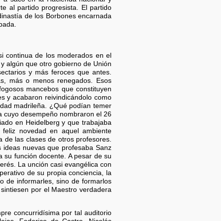
 al partido progresista. El partido
 dinastía de los Borbones encarnada
spada.
casi continua de los moderados en el
) y algún que otro gobierno de Unión
ectarios y más feroces que antes.
istas, más o menos renegados. Esos
 fogosos mancebos que constituyen
les y acabaron reivindicándolo como
rsidad madrileña. ¿Qué podían temer
para cuyo desempeño nombraron el 26
diado en Heidelberg y que trabajaba
a feliz novedad en aquel ambiente
 de las clases de otros profesores.
las ideas nuevas que profesaba Sanz
a su función docente. A pesar de su
terés. La unción casi evangélica con
erativo de su propia conciencia, la
o de informarles, sino de formarlos
 sintiesen por el Maestro verdadera
re concurridísima por tal auditorio