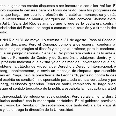
s; el gobierno estaba dispuesto a ser inexorable con ellos. Así fue. 
lo impone la censura para los libros de texto, para los programas de
s a que hagan por escrito profesión de fe católica, monárquica y dinás
la Universidad de Madrid, Marqués de Zafra, convoca Claustro extrao
n Julián Sanz del Río, estimando que lo que se le pedía era contrario
jurisdicción del Estado, se negó a concurrir a la reunión y a firmar la 
stro.
nz del Río el 31 de mayo. Lo termina el 31 de agosto. Pasa al Consejo 
itos de descargo. Pero el Consejo, como era de esperar, condena a
es elogios, elogios al filósofo y elogios al profesor; pero le condena 
tuía un peligro nacional». Sanz del Río protestará contra el fallo ante e
o las de Fernando de Castro y de Salmerón, produjeron, dentro y f
 profundo malestar que existía ya en los medios universitarios que no 
btener la cátedra de Filosofía del Derecho y Derecho Internacional, re
berg, unánimemente, le envió un mensaje de simpatía, que suscribi
ués en Praga, bajo la presidencia de Leonhardi, protestó contra la des
el espíritu es condición indispensable para toda ciencia verdadera y p
berg, el filósofo ginebrino Federico Amiel, rompiendo su largo silenc
e el sentido teocrático de la política española la incapacita para to
la Universidad. Se refugia en sus discípulos. Pero su alejamiento dura
ución acabará con la monarquía borbónica. En el gobierno provisiona
os vivos». La Revolución de septiembre, que tanto debía a los krausi
s y les entrega la dirección de la Universidad.