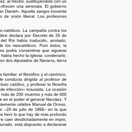
ez, al Rector, sustituyéndolo con un
 ofrecen una serenata. El gobierno
an Daniel». Aquella sangre inocente
o de unión liberal. Los profesores
eo-católicos. La campaña contra los
Índice declara por Decreto de 26 de
del Río había traducido, anotado,
e los neocatólicos. Pum éstos, la
ómo podía consentirse que siguiese
había hecho la Iglesia: condenarlo,
ron dos diputados de Navarra, tierra
amiliar, el filosófico y el canónico,
e conducta dirigida al profesor de
uso católico, y profesar la filosofía
de infección» krausista. La ocasión
stó más de 200 muertos y más de 600
te en el poder el general Narváez. Y
ristemente célebre Manuel de Orovio.
r –20 de julio de 1866– en la que
, es herir lo que hay de más profundo
obre caer desdichadamente en impío,
esorado, está dispuesto a declararse