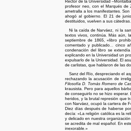
Rector de la Universidad –Montalbán
profesor neo, con el Marqués de Z
ametralla a los manifestantes. Son
ahogó al gobierno. El 21 de junio
destituidos, vuelven a sus cátedras.
Ni la caída de Narváez, ni la sa
textos vivos, continúa. Más aún, l
septiembre de 1865, «libro prohi
comentado y publicado... cinco a
condenación del libro se extendía
explicando en la Universidad un pr
expulsarlo de la Universidad. El as
de carlistas, que hablaron de las d
Sanz del Río, despreciando el aspe
rechazando la acusación de irreli
Filosofía D. Tomás Romero de Cast
krausista. Pero para aquellos bárb
de conseguirlo no se hizo esperar.
heridos, y la brutal represión que 
con Narváez, ocupó la cartera de Fo
Diez días después de haberse pos
decía: «La religión católica es la r
y delicado en nuestra organización
se acredita de mal español. En este
inexorable.»