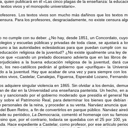
ara, quien publicará en él «Las cinco plagas de la enseñanza: la educaci
 textos vivos y el monopolio universitario».
profesores. Los textos vivos son mucho más dañinos que los textos mue
 censura. Para los profesores, desgraciadamente, no existe censura alg
no no cumple con su deber. ¿No hay, desde 1851, un Concordato, cuyo
egios y escuelas públicas y privadas de toda clase, se ajustará a los p
no a las autoridades eclesiásticas para que puedan cumplir con su 
a educación religiosa de la juventud? ¿No existe igualmente una ley de
ece que «cuando un prelado diocesano advierta que en las libros de t
rjudiciales a la buena educación religiosa de la juventud, dará cue
o, los neo-católicos pedirán al gobierno que «purifique» la Universi
 a la juventud. Hay que acabar de una vez y para siempre con los 
extos vivos, Castelar, Canalejas, Figueroa, Esperabé Lozano, Fernando 
s adquiere singular violencia en 1865. Sin olvidar a los demás, demue
an de dar en la Universidad una enseñanza panteísta. Un hecho, en a
cos y sancionado por el gobierno moderado que presidía el general Na
y sobre el Patrimonio Real, para determinar los bienes que debían 
 personales de la reina, y proceder a su venta. Narváez anuncia que l
del Buen Retiro, a fin de convertirlos en parque público. Narváez aireó 
sde su periódico,
La Democracia,
comentó el homenaje con su famoso 
 sino que, por el contrario, todavía se quedaba con el 25 por 100, y
ada. Hace expediente a Castelar, como profesor, por ese artículo periodí