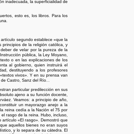
ón inadecuada, la superficialidad de
rtos, esto es, los libros. Para los
una.
 artículo segundo establece «que la
rincipios de la religión católica, y
deber de velar por la pureza de la
 Instrucción pública, la Ley Moyano,
exto o en las explicaciones de los
nta al gobierno, quien instruirá el
dad, destituyendo a los profesores
«textos vivos». Y en su prensa van
de Castro, Sanz del Río...
stran particular predilección en sus
bsoluto ajeno a su función docente,
rváez. Veamos: a principio de año,
constituir un mayorazgo anejo a la
a reina cedía a la Nación el 75 por
el rasgo de la reina. Hubo, incluso,
artículo «El rasgo». Demostró que
a que aquellos bienes no eran suyos
stico, y lo separa de su cátedra. El