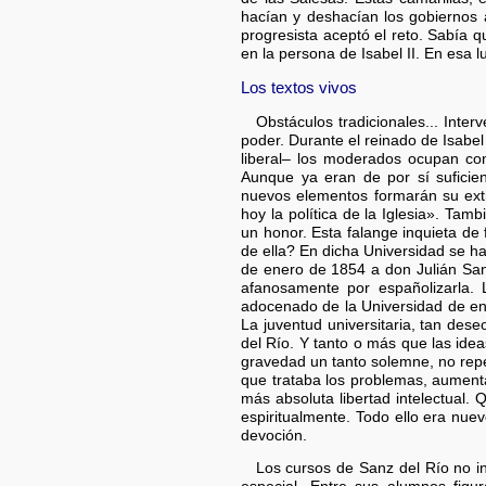
hacían y deshacían los gobiernos a
progresista aceptó el reto. Sabía 
en la persona de Isabel II. En esa 
Los textos vivos
Obstáculos tradicionales... Inter
poder. Durante el reinado de Isabel
liberal– los moderados ocupan co
Aunque ya eran de por sí suficien
nuevos elementos formarán su ext
hoy la política de la Iglesia». Ta
un honor. Esta falange inquieta de
de ella? En dicha Universidad se h
de enero de 1854 a don Julián Sanz
afanosamente por españolizarla. 
adocenado de la Universidad de ent
La juventud universitaria, tan des
del Río. Y tanto o más que las ide
gravedad un tanto solemne, no repel
que trataba los problemas, aumenta
más absoluta libertad intelectual.
espiritualmente. Todo ello era nue
devoción.
Los cursos de Sanz del Río no in