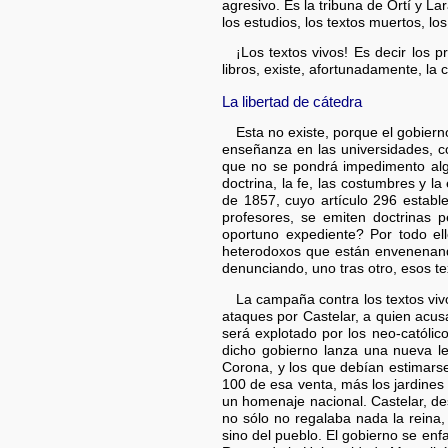
agresivo. Es la tribuna de Ortí y L
los estudios, los textos muertos, los
¡Los textos vivos! Es decir los 
libros, existe, afortunadamente, la
La libertad de cátedra
Esta no existe, porque el gobier
enseñanza en las universidades, col
que no se pondrá impedimento algu
doctrina, la fe, las costumbres y l
de 1857, cuyo artículo 296 establ
profesores, se emiten doctrinas pe
oportuno expediente? Por todo ell
heterodoxos que están envenenando
denunciando, uno tras otro, esos t
La campaña contra los textos vivo
ataques por Castelar, a quien acus
será explotado por los neo-católi
dicho gobierno lanza una nueva le
Corona, y los que debían estimarse
100 de esa venta, más los jardines 
un homenaje nacional. Castelar, de
no sólo no regalaba nada la reina,
sino del pueblo. El gobierno se enf