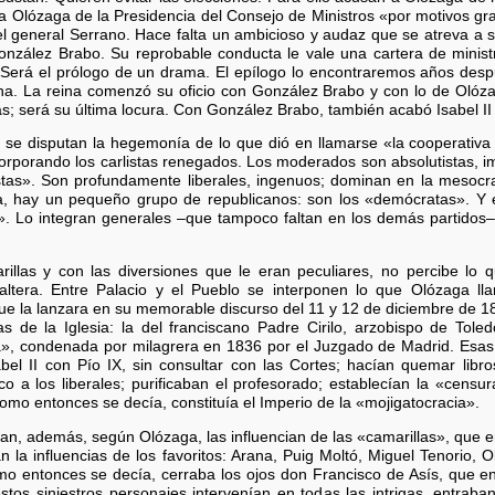
a Olózaga de la Presidencia del Consejo de Ministros «por motivos gr
el general Serrano. Hace falta un ambicioso y audaz que se atreva a 
nzález Brabo. Su reprobable conducta le vale una cartera de ministr
erá el prólogo de un drama. El epílogo lo encontraremos años despué
ina. La reina comenzó su oficio con González Brabo y con lo de Olóza
as; será su última locura. Con González Brabo, también acabó Isabel II s
s se disputan la hegemonía de lo que dió en llamarse «la cooperativa 
rporando los carlistas renegados. Los moderados son absolutistas, im
sistas». Son profundamente liberales, ingenuos; dominan en la mesocr
da, hay un pequeño grupo de republicanos: son los «demócratas». Y 
l». Lo integran generales –que tampoco faltan en los demás partidos– 
rillas y con las diversiones que le eran peculiares, no percibe lo 
ltera. Entre Palacio y el Pueblo se interponen lo que Olózaga lla
ue la lanzara en su memorable discurso del 11 y 12 de diciembre de 18
s de la Iglesia: la del franciscano Padre Cirilo, arzobispo de Tole
», condenada por milagrera en 1836 por el Juzgado de Madrid. Esas in
el II con Pío IX, sin consultar con las Cortes; hacían quemar libro
ico a los liberales; purificaban el profesorado; establecían la «cens
como entonces se decía, constituía el Imperio de la «mojigatocracia».
an, además, según Olózaga, las influencian de las «camarillas», que era
ran la influencias de los favoritos: Arana, Puig Moltó, Miguel Tenorio, 
omo entonces se decía, cerraba los ojos don Francisco de Asís, que e
estos siniestros personajes intervenían en todas las intrigas, entrab