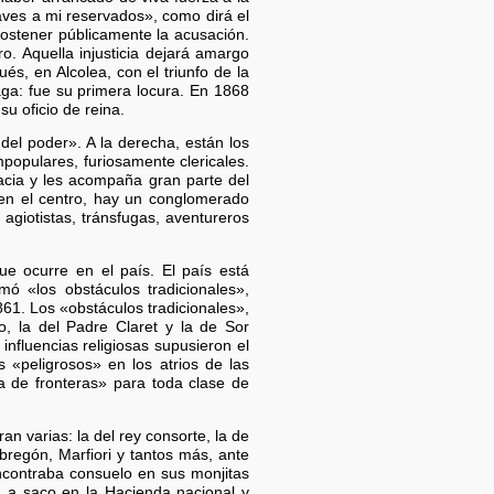
aves a mi reservados», como dirá el
sostener públicamente la acusación.
o. Aquella injusticia dejará amargo
s, en Alcolea, con el triunfo de la
ga: fue su primera locura. En 1868
u oficio de reina.
del poder». A la derecha, están los
populares, furiosamente clericales.
acia y les acompaña gran parte del
en el centro, hay un conglomerado
agiotistas, tránsfugas, aventureros
que ocurre en el país. El país está
mó «los obstáculos tradicionales»,
61. Los «obstáculos tradicionales»,
do, la del Padre Claret y la de Sor
fluencias religiosas supusieron el
s «peligrosos» en los atrios de las
ura de fronteras» para toda clase de
n varias: la del rey consorte, la de
Obregón, Marfiori y tantos más, ante
ncontraba consuelo en sus monjitas
an a saco en la Hacienda nacional y