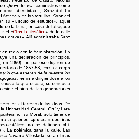
jas, Federico de Castro, Nicolás
z de Quevedo, &c.; exministros como
tores, ateneístas...; ¡Sanz del Río
 Ateneo y en las tertulias. Sanz del
n su «Círculo de estudios», aquel
lle de la Luna, en casa del abogado
ir el «
Círculo filosófico
» de la calle
emas graves». Allí administraba Sanz
 en regla con la Administración. Lo
tuye una declaración de principios.
,
en 1860), no por eso dejaron de
ersitario de 1857-58, corría a cargo
 y lo que esperan de la nuestra los
agógicas, termina dirigiéndose a los
, cueste lo que cueste; su conducta
lo exige el bien de las generaciones
mero, en el terreno de las ideas. De
la Universidad Central. Ortí y Lara
 panteísmo; su Moral, sólo tiene de
rra a quienes «profesan doctrinas
eo-católicos no se detienen ahí.
a». La polémica gana la calle. Las
sco Navarro Villoslada, será el más