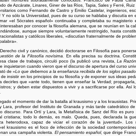
uraban nombres sobradamente conocidos: Francisco de Paula Canale
 de Azcárate, Linares, Giner de las Ríos, Tapia, Sales y Ferré, Rui
rsitarios como Fernando de Castro y Emilio Castelar, ingenieros, escri
 Y no sólo la Universidad, pues de su curso se hablaba y discutía en el
mar «el Sócrates español» continuaba y completaba su magisterio e
nteresaban por conocer la filosofía alemana, que se reunían en la ca
dándose, aunque siempre voluntariamente restringido, hasta constitu
 racionalistas y católicos liberales, «discutían fraternalmente de probl
palabra».
Derecho civil y canónico, decidió doctorarse en Filosofía para ponerse
uestión de la Filosofía novísima.
En ella precisa su doctrina. Consti
sa clase de trabajos, circuló poco (la publicó una revista,
La Razón
se inquietaron cuando vieron que el discurso de apertura del curso univ
rató de
«Lo que debemos a la enseñanza recibida de los siglos pasados
de insistir en los principios de su filosofía y de exponer sus ideas ped
a decirles que «ante todo, tienen que enseñar la Verdad; propagarla
tros; y deben estar dispuestos a vivir y a sacrificarse por ella. Así 
.
egado el momento de dar la batalla al krausismo y a los krausistas. Pri
 Lara, profesor del Instituto de Granada y más tarde catedrático de 
o discurso. Para Ortí y Lara, la Metafísica de Sanz del Río es puro
l cristiana; todo lo demás, es malo. Queda, pues, declarada la gue
za heterodoxa, capaz de viciar el corazón de la juventud». Los n
«el krausismo es el foco de infección de la sociedad contemporáne
denan una campaña violenta.
El pensamiento español,
que dirige Franci