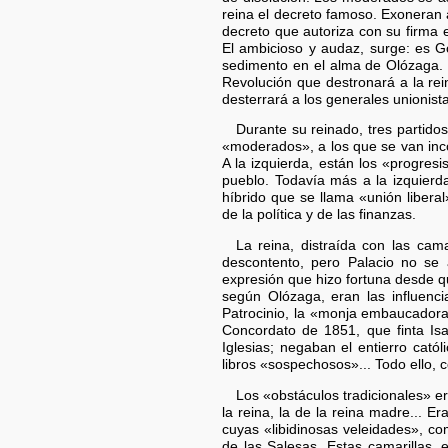
reina el decreto famoso. Exoneran 
decreto que autoriza con su firma 
El ambicioso y audaz, surge: es Go
sedimento en el alma de Olózaga. S
Revolución que destronará a la re
desterrará a los generales unionist
Durante su reinado, tres partido
«moderados», a los que se van inco
A la izquierda, están los «progre
pueblo. Todavía más a la izquier
híbrido que se llama «unión libera
de la política y de las finanzas.
La reina, distraída con las cama
descontento, pero Palacio no se a
expresión que hizo fortuna desde q
según Olózaga, eran las influencia
Patrocinio, la «monja embaucadora
Concordato de 1851, que finta Isab
Iglesias; negaban el entierro catól
libros «sospechosos»... Todo ello, 
Los «obstáculos tradicionales» er
la reina, la de la reina madre... E
cuyas «libidinosas veleidades», c
de las Salesas. Estas camarillas, 