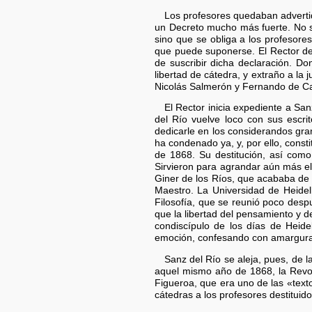
Los profesores quedaban advertido
un Decreto mucho más fuerte. No só
sino que se obliga a los profesore
que puede suponerse. El Rector de 
de suscribir dicha declaración. Do
libertad de cátedra, y extraño a la 
Nicolás Salmerón y Fernando de Ca
El Rector inicia expediente a Sa
del Río vuelve loco con sus escr
dedicarle en los considerandos grand
ha condenado ya, y, por ello, consti
de 1868. Su destitución, así com
Sirvieron para agrandar aún más el
Giner de los Ríos, que acababa de o
Maestro. La Universidad de Heidel
Filosofía, que se reunió poco desp
que la libertad del pensamiento y d
condiscípulo de los días de Heidel
emoción, confesando con amargura qu
Sanz del Río se aleja, pues, de 
aquel mismo año de 1868, la Revol
Figueroa, que era uno de las «text
cátedras a los profesores destituido