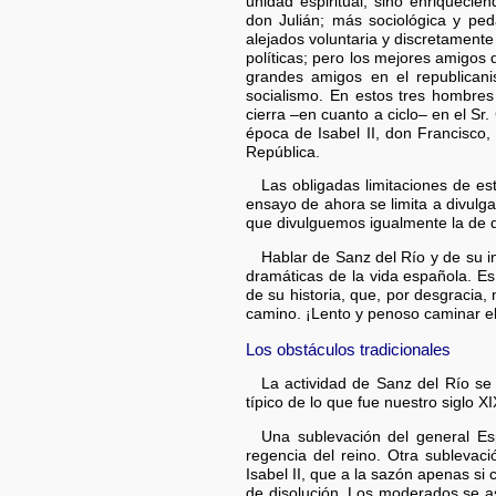
unidad espiritual, sino enriqueci
don Julián; más sociológica y ped
alejados voluntaria y discretamente
políticas; pero los mejores amigos 
grandes amigos en el republicani
socialismo. En estos tres hombre
cierra –en cuanto a ciclo– en el Sr.
época de Isabel II, don Francisco,
República.
Las obligadas limitaciones de es
ensayo de ahora se limita a divulga
que divulguemos igualmente la de d
Hablar de Sanz del Río y de su 
dramáticas de la vida española. E
de su historia, que, por desgracia
camino. ¡Lento y penoso caminar e
Los obstáculos tradicionales
La actividad de Sanz del Río se 
típico de lo que fue nuestro siglo X
Una sublevación del general Es
regencia del reino. Otra sublevac
Isabel II, que a la sazón apenas si
de disolución. Los moderados se as