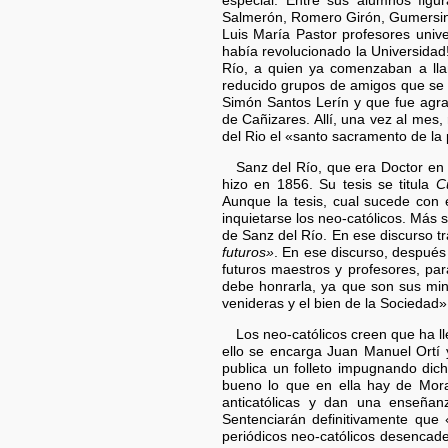
especial. Entre sus alumnos fig
Salmerón, Romero Girón, Gumersindo
Luis María Pastor profesores unive
había revolucionado la Universidad!
Río, a quien ya comenzaban a lla
reducido grupos de amigos que se i
Simón Santos Lerín y que fue agran
de Cañizares. Allí, una vez al mes,
del Rio el «santo sacramento de la 
Sanz del Río, que era Doctor en 
hizo en 1856. Su tesis se titula
C
Aunque la tesis, cual sucede con e
inquietarse los neo-católicos. Más 
de Sanz del Río. En ese discurso t
futuros»
. En ese discurso, después 
futuros maestros y profesores, par
debe honrarla, ya que son sus minis
venideras y el bien de la Sociedad»
Los neo-católicos creen que ha ll
ello se encarga Juan Manuel Ortí y
publica un folleto impugnando dich
bueno lo que en ella hay de Mora
anticatólicas y dan una enseñan
Sentenciarán definitivamente que 
periódicos neo-católicos desenca