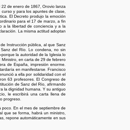
El 22 de enero de 1867, Orovio lanza
 curso y para los apuntes de clase,
tica. El Decreto produjo la emoción
rdinario para el 17 de marzo, a fin
 a la libertad de conciencia y a la
declaración. La misma actitud adoptan
de Instrucción pública, al que Sanz
 Sanz del Río. Lo condena, no sin
«porque la autoridad de la Iglesia lo
l Ministro, en carta de 29 de febrero
uera de España, impresión enorme.
tardaría en manifestarse. Francisco
nunció a ella por solidaridad con el
eron 63 profesores. El Congreso de
titución de Sanz del Río, afirmando
ara la dignidad humana. Y su antiguo
io, le escribirá una carta llena de
do progreso.
rá poco. En el mes de septiembre de
l que se forma, habrá un ministro,
stas, repone automáticamente en sus