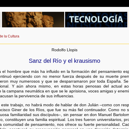
e la Cultura
Rodolfo Llopis
Sanz del Río y el krausismo
á el hombre que más ha influido en la formación del pensamiento es
ontinuó ejerciendo con no menor fuerza después de su muerte prema
fueron muy numerosos y que se desparramaron por toda España. Se 
cional. Y aún ahora mismo, en estas horas penosas del actual a
 la campana neumática en que se le aprisiona, voces amigas y enemiga
 acusan la pervivencia de sus influencias.
 este trabajo, no habrá modo de hablar de don Julián –como con resp
ncisco Giner de los Ríos, que fue su más fiel continuador. Como no 
uosa familiaridad sus discípulos–, sin pensar en don Manuel Bartolomé
ío, constituyen una familia espiritual. Los tres fueron universitarios,
a comunidad de pensamiento, nos ofrece su fuerte personalidad. Cada