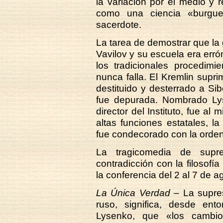
la variación por el medio y
como una ciencia «burgue
sacerdote.
La tarea de demostrar que la
Vavilov y su escuela era err
los tradicionales procedimie
nunca falla. El Kremlin supri
destituido y desterrado a Si
fue depurada. Nombrado Ly
director del Instituto, fue a
altas funciones estatales, l
fue condecorado con la orden
La tragicomedia de supr
contradicción con la filosofía
la conferencia del 2 al 7 de 
La Única Verdad –
La supres
ruso, significa, desde en
Lysenko, que «los cambio