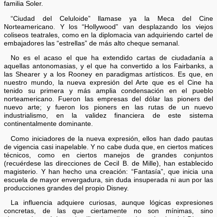
familia Soler.
“Ciudad del Celuloide” llamase ya la Meca del Cine
Norteamericano. Y los “Hollywood” van desplazando los viejos
coliseos teatrales, como en la diplomacia van adquiriendo cartel de
embajadores las “estrellas” de más alto cheque semanal.
No es el acaso el que ha extendido cartas de ciudadanía a
aquellas antonomasias, y el que ha convertido a los Fairbanks, a
las Shearer y a los Rooney en paradigmas artísticos. Es que, en
nuestro mundo, la nueva expresión del Arte que es el Cine ha
tenido su primera y más amplia condensación en el pueblo
norteamericano. Fueron las empresas del dólar las pioners del
nuevo arte; y fueron los pioners en las rutas de un nuevo
industrialismo, en la validez financiera de este sistema
continentalmente dominante.
Como iniciadores de la nueva expresión, ellos han dado pautas
de vigencia casi inapelable. Y no cabe duda que, en ciertos matices
técnicos, como en ciertos manejos de grandes conjuntos
(recuérdese las direcciones de Cecil B. de Mille), han establecido
magisterio. Y han hecho una creación: “Fantasía”, que inicia una
escuela de mayor envergadura, sin duda insuperada ni aun por las
producciones grandes del propio Disney.
La influencia adquiere curiosas, aunque lógicas expresiones
concretas, de las que ciertamente no son mínimas, sino