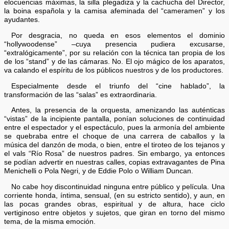
elocuencias máximas, la silla plegadiza y la cachucha del Director,
la boina española y la camisa afeminada del “cameramen” y los
ayudantes.
Por desgracia, no queda en esos elementos el dominio
“hollywoodense” –cuya presencia pudiera excusarse,
“extralógicamente”, por su relación con la técnica tan propia de los
de los “stand” y de las cámaras. No. El ojo mágico de los aparatos,
va calando el espíritu de los públicos nuestros y de los productores.
Especialmente desde el triunfo del “cine hablado”, la
transformación de las “salas” es extraordinaria.
Antes, la presencia de la orquesta, amenizando las auténticas
“vistas” de la incipiente pantalla, ponían soluciones de continuidad
entre el espectador y el espectáculo, pues la armonía del ambiente
se quebraba entre el choque de una carrera de caballos y la
música del danzón de moda, o bien, entre el tiroteo de los tejanos y
el vals “Río Rosa” de nuestros padres. Sin embargo, ya entonces
se podían advertir en nuestras calles, copias extravagantes de Pina
Menichelli o Pola Negri, y de Eddie Polo o William Duncan.
No cabe hoy discontinuidad ninguna entre público y película. Una
corriente honda, íntima, sensual, (en su estricto sentido), y aun, en
las pocas grandes obras, espiritual y de altura, hace ciclo
vertiginoso entre objetos y sujetos, que giran en torno del mismo
tema, de la misma emoción.