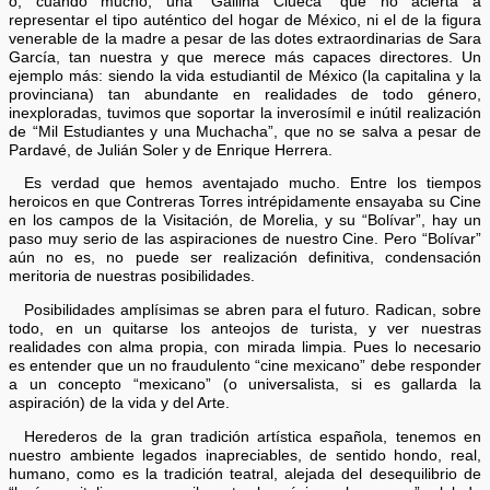
o, cuando mucho, una “Gallina Clueca” que no acierta a
representar el tipo auténtico del hogar de México, ni el de la figura
venerable de la madre a pesar de las dotes extraordinarias de Sara
García, tan nuestra y que merece más capaces directores. Un
ejemplo más: siendo la vida estudiantil de México (la capitalina y la
provinciana) tan abundante en realidades de todo género,
inexploradas, tuvimos que soportar la inverosímil e inútil realización
de “Mil Estudiantes y una Muchacha”, que no se salva a pesar de
Pardavé, de Julián Soler y de Enrique Herrera.
Es verdad que hemos aventajado mucho. Entre los tiempos
heroicos en que Contreras Torres intrépidamente ensayaba su Cine
en los campos de la Visitación, de Morelia, y su “Bolívar”, hay un
paso muy serio de las aspiraciones de nuestro Cine. Pero “Bolívar”
aún no es, no puede ser realización definitiva, condensación
meritoria de nuestras posibilidades.
Posibilidades amplísimas se abren para el futuro. Radican, sobre
todo, en un quitarse los anteojos de turista, y ver nuestras
realidades con alma propia, con mirada limpia. Pues lo necesario
es entender que un no fraudulento “cine mexicano” debe responder
a un concepto “mexicano” (o universalista, si es gallarda la
aspiración) de la vida y del Arte.
Herederos de la gran tradición artística española, tenemos en
nuestro ambiente legados inapreciables, de sentido hondo, real,
humano, como es la tradición teatral, alejada del desequilibrio de