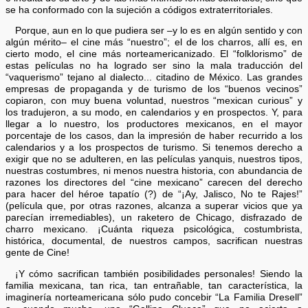
se ha conformado con la sujeción a códigos extraterritoriales.
Porque, aun en lo que pudiera ser –y lo es en algún sentido y con
algún mérito– el cine más “nuestro”; el de los charros, allí es, en
cierto modo, el cine más norteamericanizado. El “folklorismo” de
estas películas no ha logrado ser sino la mala traducción del
“vaquerismo” tejano al dialecto... citadino de México. Las grandes
empresas de propaganda y de turismo de los “buenos vecinos”
copiaron, con muy buena voluntad, nuestros “mexican curious” y
los tradujeron, a su modo, en calendarios y en prospectos. Y, para
llegar a lo nuestro, los productores mexicanos, en el mayor
porcentaje de los casos, dan la impresión de haber recurrido a los
calendarios y a los prospectos de turismo. Si tenemos derecho a
exigir que no se adulteren, en las películas yanquis, nuestros tipos,
nuestras costumbres, ni menos nuestra historia, con abundancia de
razones los directores del “cine mexicano” carecen del derecho
para hacer del héroe tapatío (?) de “¡Ay, Jalisco, No te Rajes!”
(película que, por otras razones, alcanza a superar vicios que ya
parecían irremediables), un raketero de Chicago, disfrazado de
charro mexicano. ¡Cuánta riqueza psicológica, costumbrista,
histórica, documental, de nuestros campos, sacrifican nuestras
gente de Cine!
¡Y cómo sacrifican también posibilidades personales! Siendo la
familia mexicana, tan rica, tan entrañable, tan característica, la
imaginería norteamericana sólo pudo concebir “La Familia Dresell”