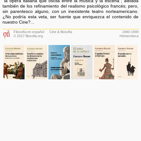
“la ópera italiana que oscila entre la música y la escena”; alelada
también de los refinamiento del realismo psicológico francés; pero,
sin parentesco alguno, con un inexistente teatro norteamericano.
¿No podría esta veta, ser fuente que enriquezca el contenido de
nuestro Cine?...
Filosofía en español
Cine & filosofía
1940-1949
© 2017 filosofia.org
Hemeroteca