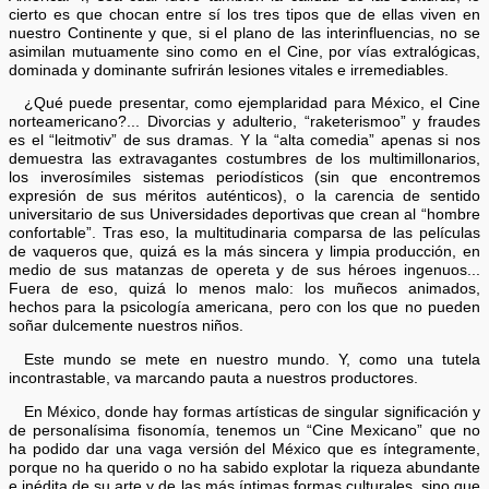
cierto es que chocan entre sí los tres tipos que de ellas viven en
nuestro Continente y que, si el plano de las interinfluencias, no se
asimilan mutuamente sino como en el Cine, por vías extralógicas,
dominada y dominante sufrirán lesiones vitales e irremediables.
¿Qué puede presentar, como ejemplaridad para México, el Cine
norteamericano?... Divorcias y adulterio, “raketerismoo” y fraudes
es el “leitmotiv” de sus dramas. Y la “alta comedia” apenas si nos
demuestra las extravagantes costumbres de los multimillonarios,
los inverosímiles sistemas periodísticos (sin que encontremos
expresión de sus méritos auténticos), o la carencia de sentido
universitario de sus Universidades deportivas que crean al “hombre
confortable”. Tras eso, la multitudinaria comparsa de las películas
de vaqueros que, quizá es la más sincera y limpia producción, en
medio de sus matanzas de opereta y de sus héroes ingenuos...
Fuera de eso, quizá lo menos malo: los muñecos animados,
hechos para la psicología americana, pero con los que no pueden
soñar dulcemente nuestros niños.
Este mundo se mete en nuestro mundo. Y, como una tutela
incontrastable, va marcando pauta a nuestros productores.
En México, donde hay formas artísticas de singular significación y
de personalísima fisonomía, tenemos un “Cine Mexicano” que no
ha podido dar una vaga versión del México que es íntegramente,
porque no ha querido o no ha sabido explotar la riqueza abundante
e inédita de su arte y de las más íntimas formas culturales, sino que